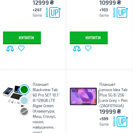
₴
₴
12999
10999
+247
+103
балів
балів
КУПИТИ
КУПИТИ
Планшет
Планшет
Blackview Tab
Lenovo Idea Tab
60 Pro SET 10.1''
Plus 5G 8/256
8/128GB LTE
Luna Grey + Pen
Algae Green
(ZAGF0114UA)
₴
19999
(Клавіатура,
Миш, Стилус,
+599
чохол,
балів
навушники,
скло)