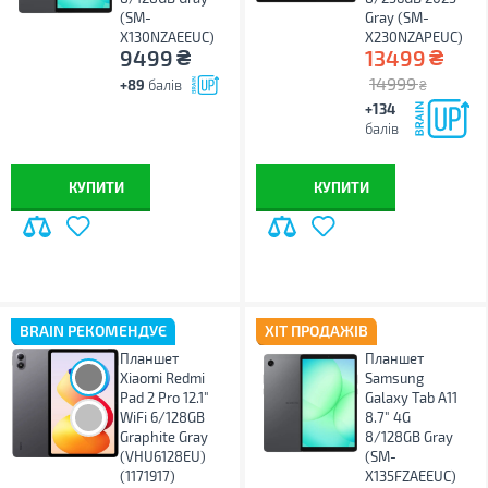
(SM-
Gray (SM-
X130NZAEEUC)
X230NZAPEUC)
₴
₴
9499
13499
14999
+89
балів
₴
+134
балів
КУПИТИ
КУПИТИ
BRAIN РЕКОМЕНДУЄ
ХІТ ПРОДАЖІВ
Планшет
Планшет
Xiaomi Redmi
Samsung
Pad 2 Pro 12.1"
Galaxy Tab A11
WiFi 6/128GB
8.7" 4G
Graphite Gray
8/128GB Gray
(VHU6128EU)
(SM-
(1171917)
X135FZAEEUC)