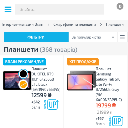
0
Інтернет-магазин Brain
Смартфони та планшети
Планшети
ФІЛЬТРИ
За популярністю
ФІЛЬТРИ
За популярністю
Планшети
(368 товарів)
BRAIN РЕКОМЕНДУЄ
ХІТ ПРОДАЖІВ
Планшет
Планшет
OUKITEL RT9
Samsung
10.1" 6/256GB
Galaxy Tab S10
LTE Black
Lite Wi-Fi
(6931940766845)
8/256GB Gray
₴
12599
(SM-
X400NZAPEUC)
+542
₴
19799
балів
21999
₴
+197
балів