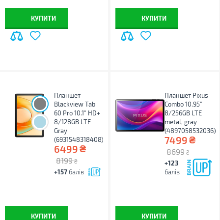
КУПИТИ
КУПИТИ
Планшет
Планшет Pixus
Blackview Tab
Combo 10.95"
60 Pro 10.1" HD+
8/256GB LTE
8/128GB LTE
metal, gray
Gray
(4897058532036)
₴
7499
(6931548318408)
₴
6499
8699
₴
8199
₴
+123
+157
балів
балів
КУПИТИ
КУПИТИ