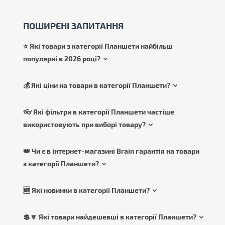
ПОШИРЕНІ ЗАПИТАННЯ
⭐ Які товари з категорії Планшети найбільш
популярні в 2026 році?
💰 Які ціни на товари в категорії Планшети?
👓 Які фільтри в категорії Планшети частіше
використовують при виборі товару?
👑 Чи є в інтернет-магазині Brain гарантія на товари
з категорії Планшети?
🆕 Які новинки в категорії Планшети?
💲🔽 Які товари найдешевші в категорії Планшети?