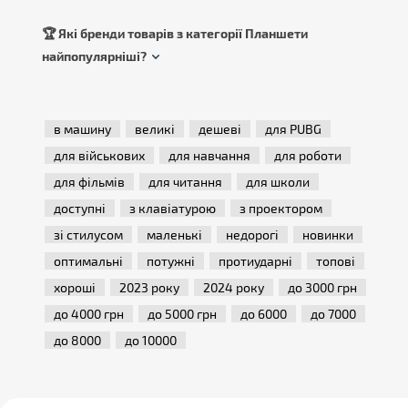
🏆 Які бренди товарів з категорії Планшети
найпопулярніші?
в машину
великі
дешеві
для PUBG
для військових
для навчання
для роботи
для фільмів
для читання
для школи
доступні
з клавіатурою
з проектором
зі стилусом
маленькі
недорогі
новинки
оптимальні
потужні
протиударні
топові
хороші
2023 року
2024 року
до 3000 грн
до 4000 грн
до 5000 грн
до 6000
до 7000
до 8000
до 10000