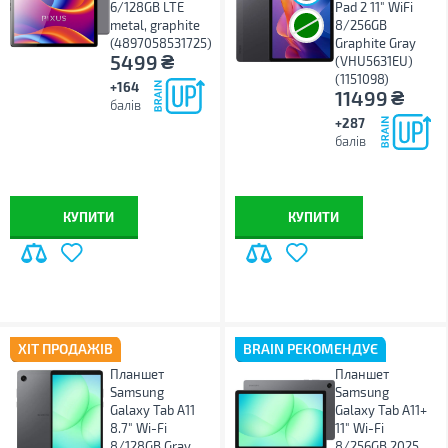
6/128GB LTE
Pad 2 11" WiFi
metal, graphite
8/256GB
(4897058531725)
Graphite Gray
₴
5499
(VHU5631EU)
(1151098)
+164
₴
11499
балів
+287
балів
КУПИТИ
КУПИТИ
ХІТ ПРОДАЖІВ
BRAIN РЕКОМЕНДУЄ
Планшет
Планшет
Samsung
Samsung
Galaxy Tab A11
Galaxy Tab A11+
8.7" Wi-Fi
11" Wi-Fi
8/128GB Gray
8/256GB 2025