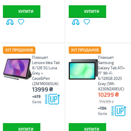
КУПИТИ
КУПИТИ
ХІТ ПРОДАЖІВ
ХІТ ПРОДАЖІВ
Планшет
Планшет
Lenovo Idea Tab
Samsung
8/128 5G Luna
Galaxy Tab A11+
Grey +
11" Wi-Fi
Case&Pen
6/128GB 2025
(ZAFM0065UA)
Gray (SM-
₴
13999
X230NZAREUC)
₴
10299
+419
11499
балів
₴
+104
балів
КУПИТИ
КУПИТИ