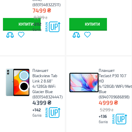
(6931548322511)
₴
7499
8299
₴
КУПИТИ
+202
КУПИТИ
балів
Планшет
Планшет
Blackview Tab
Teclast P30 10.1'
Link 2 8.68"
HD
4/128Gb WiFi
4/128GB/WIFI/Met
Glacier Blue
Blue
(6931548324447)
(6940709686898)
₴
₴
4399
4999
5299
+142
₴
балів
+136
балів