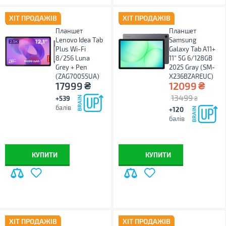
ХІТ ПРОДАЖІВ
ХІТ ПРОДАЖІВ
Планшет
Планшет
Lenovo Idea Tab
Samsung
Plus Wi-Fi
Galaxy Tab A11+
8/256 Luna
11" 5G 6/128GB
Grey + Pen
2025 Gray (SM-
(ZAG70055UA)
X236BZAREUC)
₴
₴
17999
12099
13499
+539
₴
балів
+120
балів
КУПИТИ
КУПИТИ
ХІТ ПРОДАЖІВ
ХІТ ПРОДАЖІВ