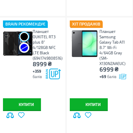
BRAIN РЕКОМЕНДУЄ
ХІТ ПРОДАЖІВ
Планшет
Планшет
OUKITEL RT3
Samsung
plus 8"
Galaxy Tab A11
4/128GB NFC
8.7" Wi-Fi
LTE Black
4/64GB Gray
(6941749808516)
(SM-
₴
8999
X130NZAAEUC)
₴
6999
+359
балів
+69
балів
КУПИТИ
КУПИТИ