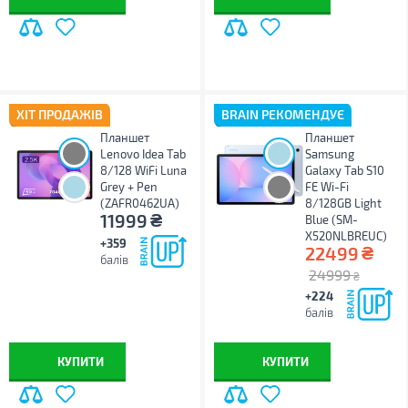
ХІТ ПРОДАЖІВ
BRAIN РЕКОМЕНДУЄ
Планшет
Планшет
Lenovo Idea Tab
Samsung
8/128 WiFi Luna
Galaxy Tab S10
Grey + Pen
FE Wi-Fi
(ZAFR0462UA)
8/128GB Light
₴
11999
Blue (SM-
X520NLBREUC)
+359
₴
22499
балів
24999
₴
+224
балів
КУПИТИ
КУПИТИ