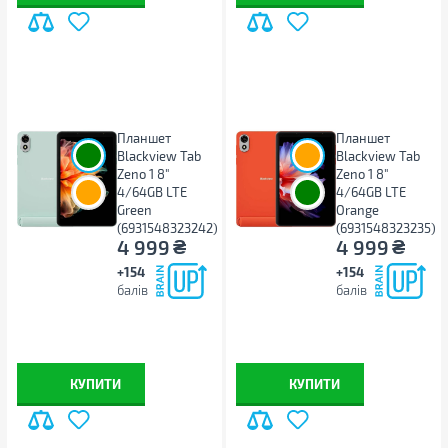
Планшет
Планшет
Blackview Tab
Blackview Tab
Zeno 1 8"
Zeno 1 8"
4/64GB LTE
4/64GB LTE
Green
Orange
(6931548323242)
(6931548323235)
₴
₴
4 999
4 999
+154
+154
балів
балів
КУПИТИ
КУПИТИ