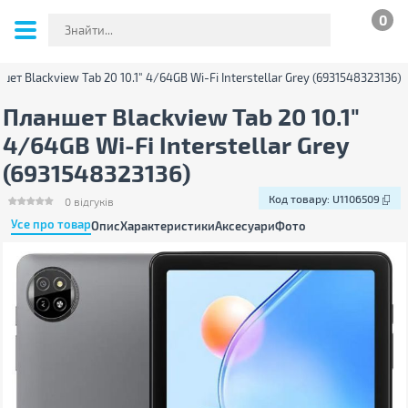
0
шет Blackview Tab 20 10.1" 4/64GB Wi-Fi Interstellar Grey (6931548323136)
Планшет Blackview Tab 20 10.1"
4/64GB Wi-Fi Interstellar Grey
(6931548323136)
Код товару:
U1106509
0
відгуків
Усе про товар
Опис
Характеристики
Аксесуари
Фото