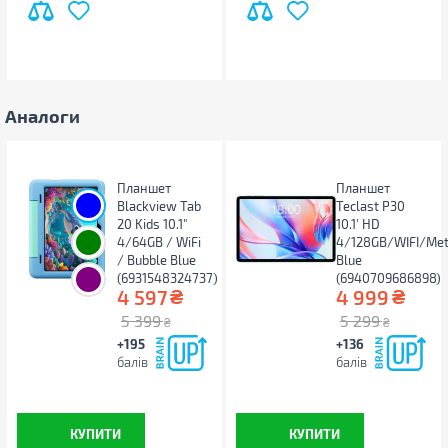
Аналоги
Планшет
Планшет
Blackview Tab
Teclast P30
20 Kids 10.1"
10.1' HD
4/64GB / WiFi
4/128GB/WIFI/Met
/ Bubble Blue
Blue
(6931548324737)
(6940709686898)
₴
₴
4 597
4 999
5 399
5 299
₴
₴
+195
+136
балів
балів
КУПИТИ
КУПИТИ