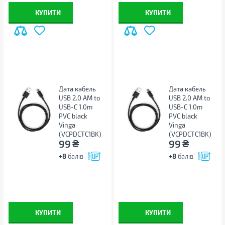
Інші
КУПИТИ
КУПИТИ
Виробник
Blackview
Країна виробництва
Південна Корея
Гарантія, міс
24
Примітка
Виробник може змінювати
властивості, характеристики,
зовнішній вигляд і
Дата кабель
Дата кабель
комплектацію товарів без
USB 2.0 AM to
USB 2.0 AM to
попередження
USB-C 1.0m
USB-C 1.0m
PVC black
PVC black
Vinga
Vinga
(VCPDCTC1BK)
(VCPDCTC1BK)
₴
₴
99
99
+8
балів
+8
балів
КУПИТИ
КУПИТИ