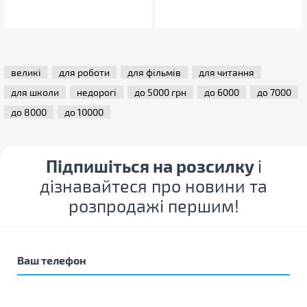
великі
для роботи
для фільмів
для читання
для школи
недорогі
до 5000 грн
до 6000
до 7000
до 8000
до 10000
Підпишіться на розсилку
і
дізнавайтеся про новини та
розпродажі першим!