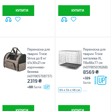
КУПИТИ
КУПИТИ
Переноска для
Переноска для
тварин Trixie
тварин Trixie
Shiva до 8 кг
металева XL
41х30х21 см
116х86х77 см
коричнево-
(4011905039268)
₴
8569
бежева
(4011905708737)
+326
₴
2319
балів
+88
балів
...
64 х 54 х 48 см
КУПИТИ
КУПИТИ