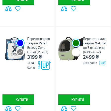
Переноска для
Переноска для
тварин Petkit
тварин Me&Pet
Breezy Zone
до 8 кг зелена
(Blue) (P7703)
(NMP-43-2)
₴
₴
3199
2499
+134
+99
балів
балів
КУПИТИ
КУПИТИ