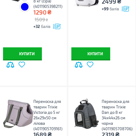
₴
2499
8 кг (сіра)
(4011905398211)
+99
балів
₴
1290
1509
₴
+32
балів
КУПИТИ
КУПИТИ
Переноска для
Переноска для
тварин Trixie
тварин Trixie
Victoria до 5 кг
Dan до 8 кг
26x29x50 см
34х44х26 см
лілова
чорна
(4011905709161)
(4011905708706)
₴
₴
1689
2319