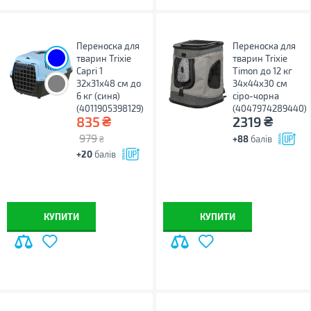
Переноска для
Переноска для
тварин Trixie
тварин Trixie
Capri 1
Timon до 12 кг
32х31х48 см до
34x44x30 см
6 кг (синя)
сіро-чорна
(4011905398129)
(4047974289440)
₴
₴
835
2319
979
+88
балів
₴
+20
балів
КУПИТИ
КУПИТИ