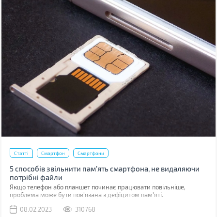
Статті
Смартфон
Смартфони
5 способів звільнити пам’ять смартфона, не видаляючи
потрібні файли
Якщо телефон або планшет починає працювати повільніше,
проблема може бути пов'язана з дефіцитом пам'яті.
08.02.2023
310768