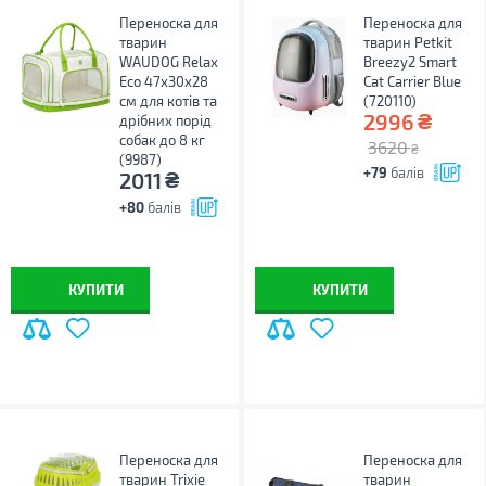
Переноска для
Переноска для
тварин
тварин Petkit
WAUDOG Relax
Breezy2 Smart
Eco 47х30х28
Cat Carrier Blue
см для котів та
(720110)
₴
2996
дрібних порід
собак до 8 кг
3620
₴
(9987)
+79
балів
₴
2011
+80
балів
КУПИТИ
КУПИТИ
Переноска для
Переноска для
тварин Trixie
тварин