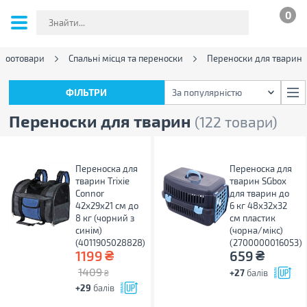
0
Зоотовари
Спальні місця та переноски
Переноски для тварин
ФІЛЬТРИ
За популярністю
ФІЛЬТРИ
За популярністю
Переноски для тварин
(122 товари)
Переноска для
Переноска для
тварин Trixie
тварин SGbox
Connor
для тварин до
42х29x21 см до
6 кг 48х32х32
8 кг (чорний з
см пластик
синім)
(чорна/мікс)
(4011905028828)
(2700000016053)
₴
₴
1199
659
1409
+27
балів
₴
+29
балів