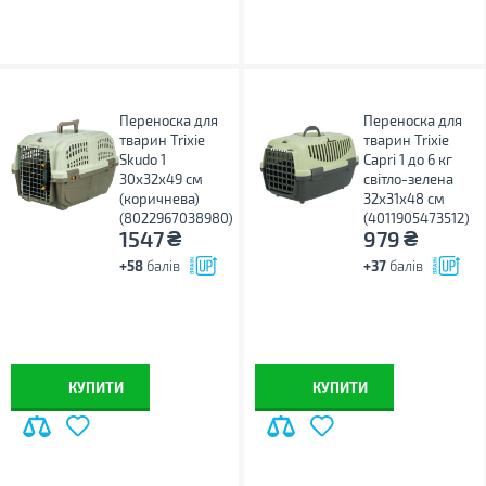
Переноска для
Переноска для
тварин Trixie
тварин Trixie
Skudo 1
Capri 1 до 6 кг
30х32х49 см
світло-зелена
(коричнева)
32х31х48 см
(8022967038980)
(4011905473512)
₴
₴
1547
979
+58
балів
+37
балів
КУПИТИ
КУПИТИ