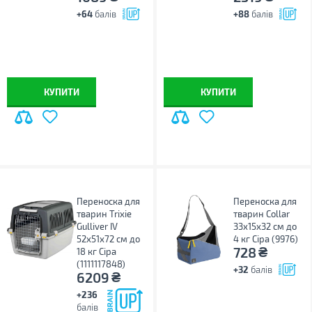
+64
балів
+88
балів
КУПИТИ
КУПИТИ
Переноска для
Переноска для
тварин Trixie
тварин Collar
Gulliver IV
33х15х32 см до
52х51х72 см до
4 кг Сіра (9976)
₴
728
18 кг Сіра
(1111117848)
+32
балів
₴
6209
+236
балів