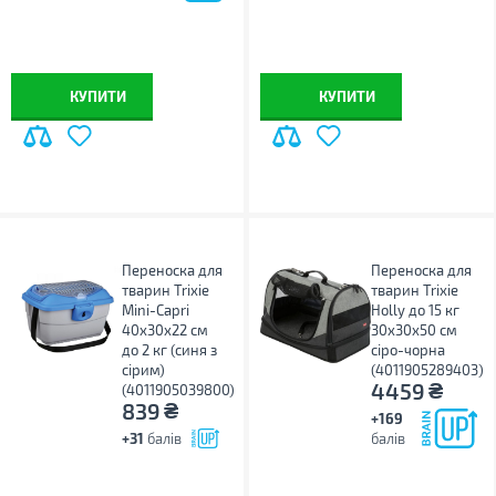
КУПИТИ
КУПИТИ
Переноска для
Переноска для
тварин Trixie
тварин Trixie
Mini-Capri
Holly до 15 кг
40х30х22 см
30x30x50 см
до 2 кг (синя з
сіро-чорна
сірим)
(4011905289403)
₴
4459
(4011905039800)
₴
839
+169
+31
балів
балів