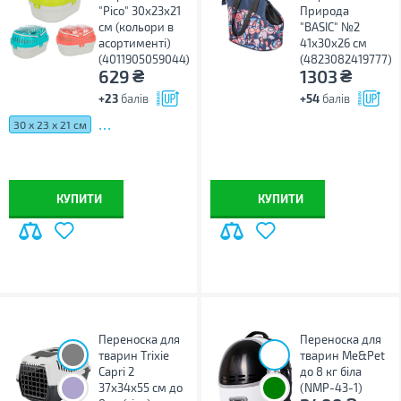
"Pico" 30х23х21
Природа
см (кольори в
"BASIC" №2
асортименті)
41х30х26 см
(4011905059044)
(4823082419777)
₴
₴
629
1303
+23
балів
+54
балів
...
30 х 23 х 21 см
КУПИТИ
КУПИТИ
Переноска для
Переноска для
тварин Trixie
тварин Me&Pet
Capri 2
до 8 кг біла
37х34х55 см до
(NMP-43-1)