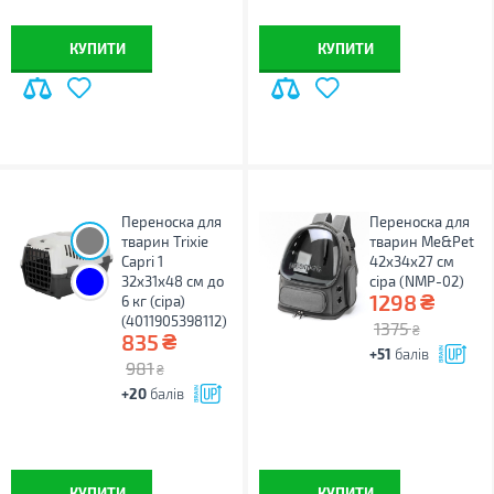
КУПИТИ
КУПИТИ
Переноска для
Переноска для
тварин Trixie
тварин Me&Pet
Capri 1
42х34х27 см
32х31х48 см до
сіра (NMP-02)
₴
1298
6 кг (сіра)
(4011905398112)
1375
₴
₴
835
+51
балів
981
₴
+20
балів
КУПИТИ
КУПИТИ