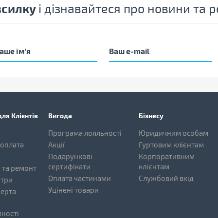
зсилку
і дізнавайтеся про новини та
ля Клієнтів
Вигода
Бізнесу
Програма лояльності
Юридичним особам
 оплата
Акції
Гуртовим клієнтам
Подарункові
Корпоративним
сертифікати
клієнтам
 та ремонт
Оплата частинами
Службовий вхід
нтри
Уцінені товари
ферта
ності