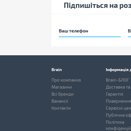
Підпишіться на ро
Brain
Інформація д
Про компанію
Brain-БЛОГ
Магазини
Доставка та
Всі бренди
Гарантія
Вакансії
Повернення
Контакти
Сервісні це
Публічна о
Політика
конфіденцій