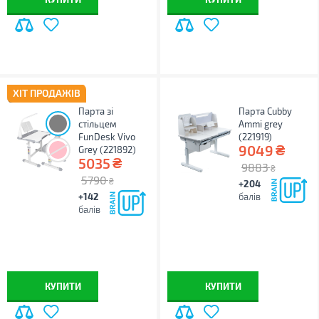
ХІТ ПРОДАЖІВ
Парта зі
Парта Cubby
стільцем
Ammi grey
FunDesk Vivo
(221919)
₴
9049
Grey (221892)
₴
5035
9883
₴
5790
₴
+204
+142
балів
балів
КУПИТИ
КУПИТИ