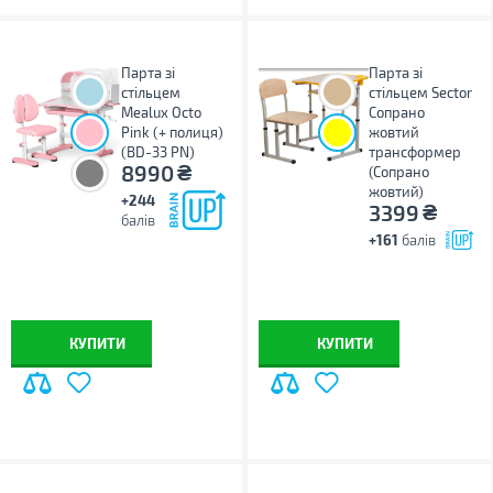
Парта зі
Парта зі
стільцем
стільцем Sector
Mealux Octo
Сопрано
Pink (+ полиця)
жовтий
(BD-33 PN)
трансформер
₴
8990
(Сопрано
жовтий)
+244
₴
3399
балів
+161
балів
КУПИТИ
КУПИТИ