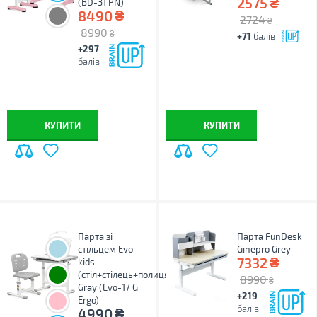
₴
2575
(BD-31 PN)
₴
8490
2724
₴
8990
₴
+71
балів
+297
балів
КУПИТИ
КУПИТИ
Парта зі
Парта FunDesk
стільцем Evo-
Ginepro Grey
₴
7332
kids
(стіл+стілець+полиця+лампа)
8990
₴
Gray (Evo-17 G
+219
Ergo)
балів
₴
4990