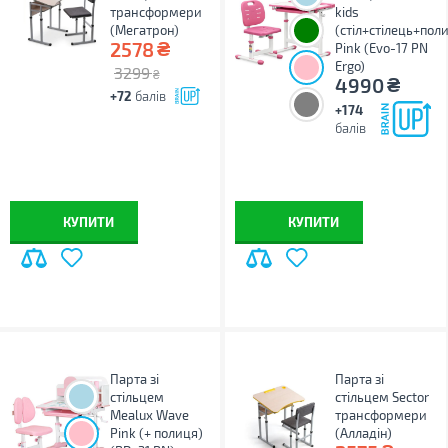
трансформери
kids
(Мегатрон)
(стіл+стілець+пол
₴
2578
Pink (Evo-17 PN
Ergo)
3299
₴
₴
4990
+72
балів
+174
балів
КУПИТИ
КУПИТИ
Парта зі
Парта зі
стільцем
стільцем Sector
Mealux Wave
трансформери
Pink (+ полиця)
(Алладін)