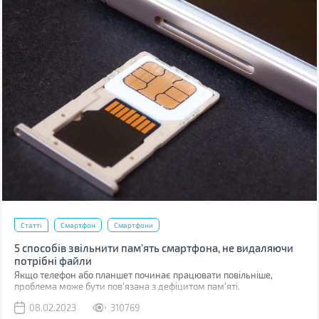
Статті
Смартфон
Смартфони
5 способів звільнити пам’ять смартфона, не видаляючи
потрібні файли
Якщо телефон або планшет починає працювати повільніше,
проблема може бути пов'язана з дефіцитом пам'яті.
08.02.2023
310769