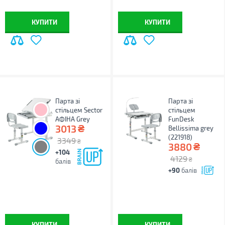
КУПИТИ
КУПИТИ
Парта зі
Парта зі
стільцем Sector
стільцем
АФІНА Grey
FunDesk
₴
3013
Bellissima grey
(221918)
3349
₴
₴
3880
+104
4129
₴
балів
+90
балів
КУПИТИ
КУПИТИ