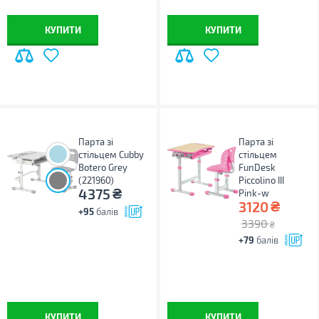
КУПИТИ
КУПИТИ
Парта зі
Парта зі
стільцем Cubby
стільцем
Botero Grey
FunDesk
(221960)
Piccolino III
₴
4375
Pink-w
₴
3120
+95
балів
3390
₴
+79
балів
КУПИТИ
КУПИТИ