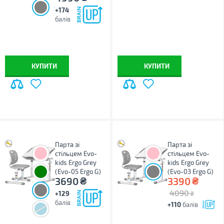
+174
балів
КУПИТИ
КУПИТИ
Парта зі
Парта зі
стільцем Evo-
стільцем Evo-
kids Ergo Grey
kids Ergo Grey
(Evo-05 Ergo G)
(Evo-03 Ergo G)
₴
₴
3690
3390
4090
+129
₴
балів
+110
балів