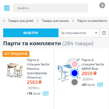
0
Товари для дітей
Товари для школи
Парти та комплекти
ФІЛЬТРИ
За популярністю
ФІЛЬТРИ
За популярністю
Парти та комплекти
(284 товари)
ХІТ ПРОДАЖІВ
Парта зі
Парта зі
стільцем Sector
стільцем Sector
Ніжність
АФІНА Blue
₴
2859
трансформер
(Ніжність)
3261
₴
₴
2583
+61
балів
3099
₴
+78
балів