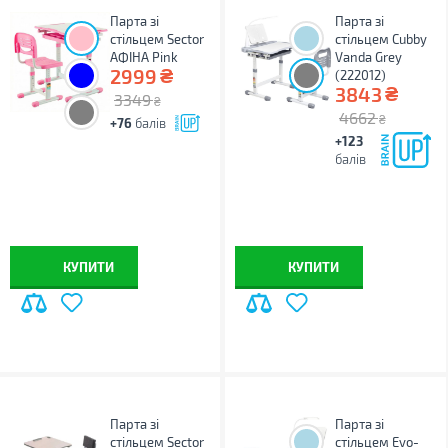
Парта зі
Парта зі
стільцем Sector
стільцем Cubby
АФІНА Pink
Vanda Grey
₴
2999
(222012)
₴
3843
3349
₴
4662
₴
+76
балів
+123
балів
КУПИТИ
КУПИТИ
Парта зі
Парта зі
стільцем Sector
стільцем Evo-