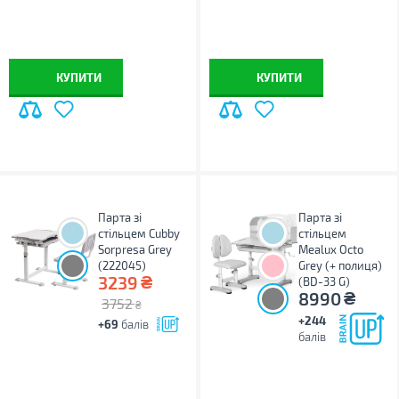
КУПИТИ
КУПИТИ
Парта зі
Парта зі
стільцем Cubby
стільцем
Sorpresa Grey
Mealux Octo
(222045)
Grey (+ полиця)
₴
3239
(BD-33 G)
₴
8990
3752
₴
+244
+69
балів
балів