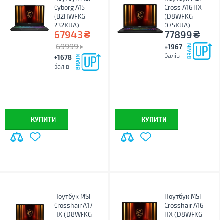
Cyborg A15
Cross A16 HX
(B2HWFKG-
(D8WFKG-
232XUA)
075XUA)
₴
₴
67943
77899
69999
+1967
₴
балів
+1678
балів
КУПИТИ
КУПИТИ
Ноутбук MSI
Ноутбук MSI
Crosshair A17
Crosshair A16
HX (D8WFKG-
HX (D8WFKG-