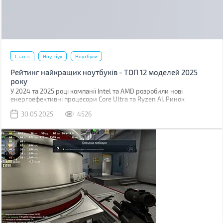
Статті
Ноутбук
Ноутбуки
Рейтинг найкращих ноутбуків - ТОП 12 моделей 2025
року
У 2024 та 2025 році компанії Intel та AMD розробили нові
енергоефективні процесори Core Ultra та Ryzen AI. Ринок
мобільних відеокарт також поповнився новими рішеннями, Nvidia
30.05.2025
4526
випустили лінійку RTX 5000 Mobile з надшвидкою пам'яттю
GDDR7 та підтримкою шини PCIe 5.0. Виробники ноутбуків відразу
розробили нові моделі, оснастивши їх залізом, виготовленим за
передовими технологіями.