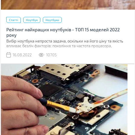
Статті
Ноутбук
Ноутбуки
Рейтинг найкращих ноутбуків - ТОП 15 моделей 2022
року
Вибір ноутбука непроста задача, оскільки на його ціну та якість
впливає безліч факторів: покоління та частота процесора,
швидкість роботи накопичувача, якість дисплея, комфорт роботи з
16.08.2022
10705
тачпадом, клавіатурою тощо.