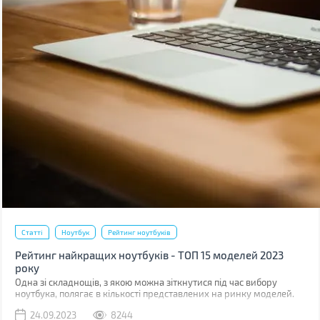
Статті
Ноутбук
Рейтинг ноутбуків
Рейтинг найкращих ноутбуків - ТОП 15 моделей 2023
року
Одна зі складнощів, з якою можна зіткнутися під час вибору
ноутбука, полягає в кількості представлених на ринку моделей.
Якщо ви купували ноутбук близько 5-ти років тому і не цікавилися
24.09.2023
8244
змінами в асортименті, то досить складно одразу вибрати