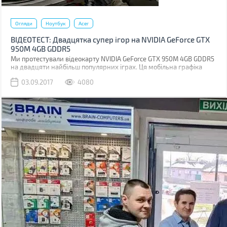
Огляди
Ноутбук
Acer
ВІДЕОТЕСТ: Двадцятка супер ігор на NVIDIA GeForce GTX
950M 4GB GDDR5
Ми протестували відеокарту NVIDIA GeForce GTX 950M 4GB GDDR5
на двадцяти найбільш популярних іграх. Ця мобільна графіка
відноситься до мінімальних вимог для ігор. Тож нам стало цікаво,
03.09.2017
4080
що ж вона може за свої гроші, якщо її поганяти в найпопулярніших
іграх.