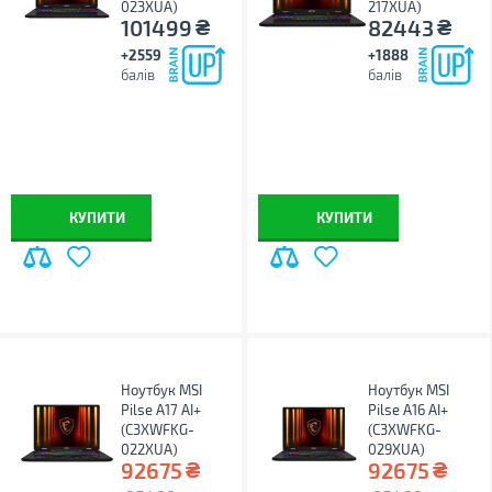
023XUA)
217XUA)
₴
₴
101499
82443
+2559
+1888
балів
балів
КУПИТИ
КУПИТИ
Ноутбук MSI
Ноутбук MSI
Pilse A17 AI+
Pilse A16 AI+
(C3XWFKG-
(C3XWFKG-
022XUA)
029XUA)
₴
₴
92675
92675