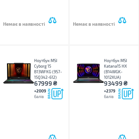
Немає в наявності
Немає в наявності
Ноутбук MSI
Ноутбук MSI
Cyborg 15
Katana15 HX
B13WFKG (9S7-
(B14WGK-
15Q342-612)
1012XUA)
₴
₴
67999
93499
+2009
+2379
балів
балів