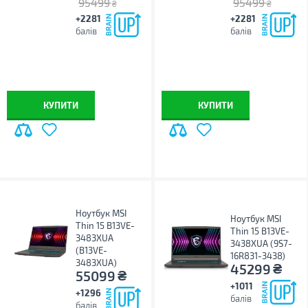
95499
95499
₴
₴
+2281
+2281
балів
балів
КУПИТИ
КУПИТИ
Ноутбук MSI
Ноутбук MSI
Thin 15 B13VE-
Thin 15 B13VE-
3483XUA
3438XUA (9S7-
(B13VE-
16R831-3438)
3483XUA)
₴
45299
₴
55099
+1011
+1296
балів
балів