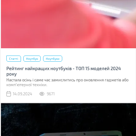
Статті
Ноутбук
Ноутбуки
Рейтинг найкращих ноутбуків - ТОП 15 моделей 2024
року
Настала осінь і саме час замислитись про оновлення гаджетів або
комп’ютерної техніки.
14.09.2024
9671