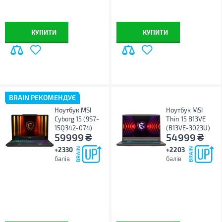
КУПИТИ
КУПИТИ
BRAIN РЕКОМЕНДУЄ
Ноутбук MSI
Ноутбук MSI
Cyborg 15 (9S7-
Thin 15 B13VE
15Q342-074)
(B13VE-3023U)
₴
₴
59999
54999
+2330
+2203
балів
балів