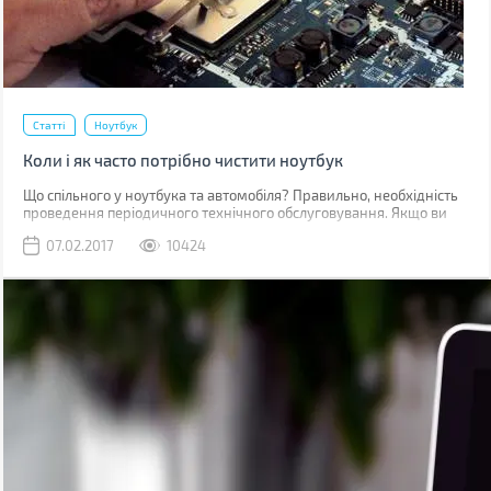
Статті
Ноутбук
Коли і як часто потрібно чистити ноутбук
Що спільного у ноутбука та автомобіля? Правильно, необхідність
проведення періодичного технічного обслуговування. Якщо ви
помітили, що пристрій під час роботи почав нагріватися більше,
07.02.2017
10424
ніж зазвичай, підгальмовувати, або ви просто хочете подовжити
термін його служби, то саме час провести чистку ноутбука. Про те,
коли, як і наскільки часто потрібно це робити, ми поговоримо в
цій статті.