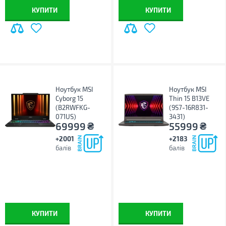
КУПИТИ
КУПИТИ
Ноутбук MSI
Ноутбук MSI
Cyborg 15
Thin 15 B13VE
(B2RWFKG-
(9S7-16R831-
071US)
3431)
₴
₴
69999
55999
+2001
+2183
балів
балів
КУПИТИ
КУПИТИ