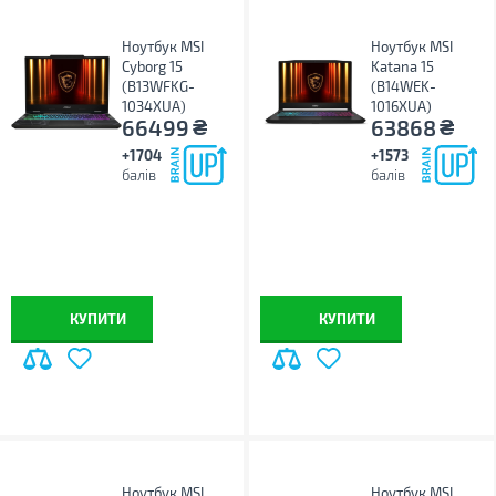
Ноутбук MSI
Ноутбук MSI
Cyborg 15
Katana 15
(B13WFKG-
(B14WEK-
1034XUA)
1016XUA)
₴
₴
66499
63868
+1704
+1573
балів
балів
КУПИТИ
КУПИТИ
Ноутбук MSI
Ноутбук MSI