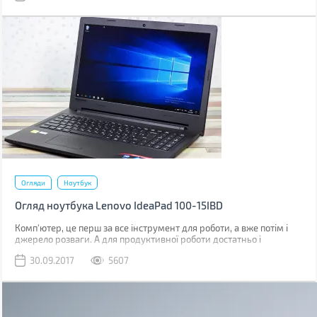
оптимальний варіант.
Огляди
Ноутбук
Огляд ноутбука Lenovo IdeaPad 100-15IBD
Комп'ютер, це перш за все інструмент для роботи, а вже потім і
джерело розваги. А для продуктивної роботи достатньо і
недорогого ноутбука, який буде завжди під рукою, як в офісі, так і
30.09.2017
5607
у відрядженні або на парах в інституті. Саме таким є ноутбук
Lenovo IdeaPad 100-15IBD.