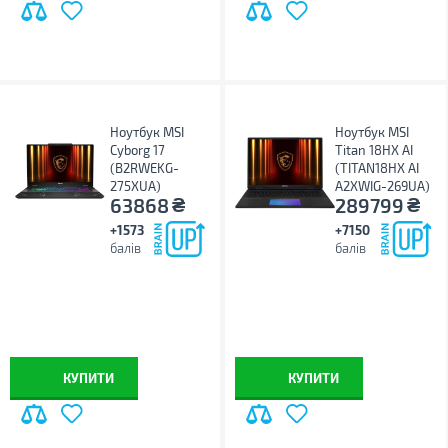
Ноутбук MSI
Ноутбук MSI
Cyborg 17
Titan 18HX AI
(B2RWEKG-
(TITAN18HX AI
275XUA)
A2XWIG-269UA)
₴
₴
63868
289799
+1573
+7150
балів
балів
КУПИТИ
КУПИТИ