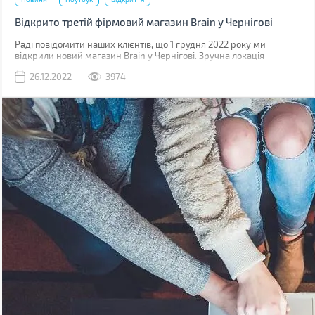
Відкрито третій фірмовий магазин Brain у Чернігові
Раді повідомити наших клієнтів, що 1 грудня 2022 року ми
відкрили новий магазин Brain у Чернігові. Зручна локація
дозволить нас швидко знайти, а досвідчена команда завжди
26.12.2022
3974
готова допомогти вам підібрати потрібний гаджет.