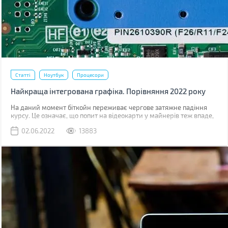
Статті
Ноутбук
Процесори
Найкраща інтегрована графіка. Порівняння 2022 року
На даний момент біткойн переживає чергове затяжне падіння
курсу. Це означає, що попит на відеокарти у майнерів теж впаде,
що значно знизить, дефіцит GPU на роздрібному ринку.
02.06.2022
13883
Знизяться й ціни на дискретну графіку. Навряд чи вони
повернуться до старого рівня, коли в роздріб карти були лише на
10-15% дорожчі за ціну рекомендовану виробником, але падіння
буде відчутним.