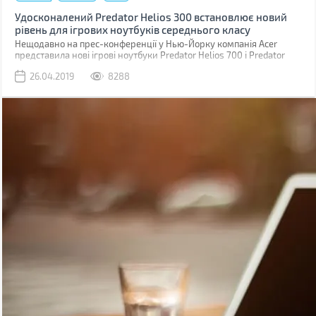
Удосконалений Predator Helios 300 встановлює новий
рівень для ігрових ноутбуків середнього класу
Нещодавно на прес-конференції у Нью-Йорку компанія Acer
представила нові ігрові ноутбуки Predator Helios 700 і Predator
Helios 300, а також анонсувала появу низки нових пристроїв і
26.04.2019
8288
рішень для геймерів, конструкторів, фахівців, учнів, студентів та
для сімейного використання.