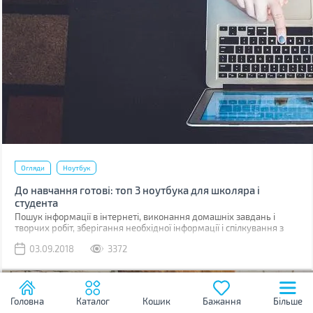
Огляди
Ноутбук
До навчання готові: топ 3 ноутбука для школяра і
студента
Пошук інформації в інтернеті, виконання домашніх завдань і
творчих робіт, зберігання необхідної інформації і спілкування з
друзями в будь-якому місці - все це забезпечить ноутбук. Без
03.09.2018
3372
цього пристрою сучасному учневі просто не обійтися.
Головна
Каталог
Кошик
Бажання
Більше