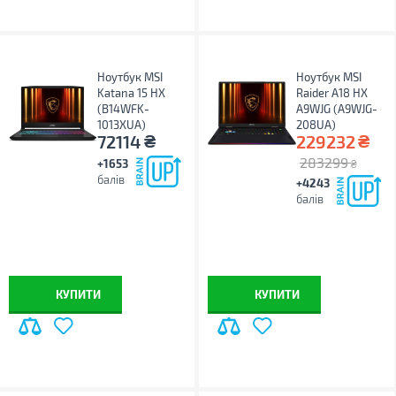
Ноутбук MSI
Ноутбук MSI
Katana 15 HX
Raider A18 HX
(B14WFK-
A9WJG (A9WJG-
1013XUA)
208UA)
₴
₴
72114
229232
283299
+1653
₴
балів
+4243
балів
КУПИТИ
КУПИТИ