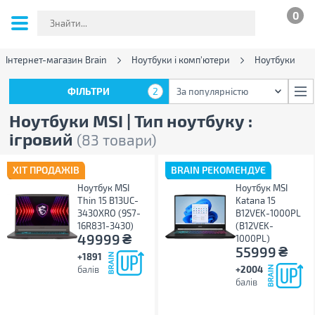
0
Інтернет-магазин Brain
Ноутбуки і комп'ютери
Ноутбуки
ФІЛЬТРИ
2
За популярністю
ФІЛЬТРИ
2
За популярністю
Ноутбуки MSI | Тип ноутбуку :
ігровий
(83 товари)
ХІТ ПРОДАЖІВ
BRAIN РЕКОМЕНДУЄ
Ноутбук MSI
Ноутбук MSI
Thin 15 B13UC-
Katana 15
3430XRO (9S7-
B12VEK-1000PL
16R831-3430)
(B12VEK-
₴
49999
1000PL)
₴
55999
+1891
балів
+2004
балів