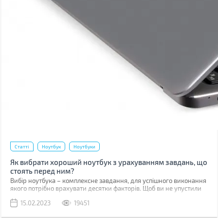
Статті
Ноутбук
Ноутбуки
Як вибрати хороший ноутбук з урахуванням завдань, що
стоять перед ним?
Вибір ноутбука – комплексне завдання, для успішного виконання
якого потрібно врахувати десятки факторів. Щоб ви не упустили
нічого важливого, ми створили докладний гайд, в якому
15.02.2023
19451
розшифрували значення параметрів, і надали рекомендації
залежно від сфер майбутнього використання. Скориставшись