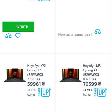
КУПИТИ
Немає в наявності
Ноутбук MSI
Ноутбук MSI
Cyborg 17
Cyborg A17
(B2RWEKG-
(B2HWFKG-
276XUA)
037XUA)
₴
₴
59961
70599
+1516
+1793
балів
балів