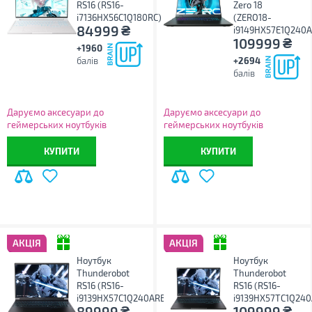
RS16 (RS16-
Zero 18
i7136HX56C1Q180RC)
(ZERO18-
₴
84999
i9149HX57E1Q240A
₴
109999
+1960
балів
+2694
балів
Даруємо аксесуари до
Даруємо аксесуари до
геймерських ноутбуків
геймерських ноутбуків
Thunderobot!
Thunderobot!
КУПИТИ
КУПИТИ
АКЦІЯ
АКЦІЯ
Ноутбук
Ноутбук
Thunderobot
Thunderobot
RS16 (RS16-
RS16 (RS16-
i9139HX57C1Q240ARB)
i9139HX57TC1Q240
₴
₴
89999
109999