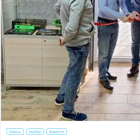
Новини
Ноутбук
Відкриття