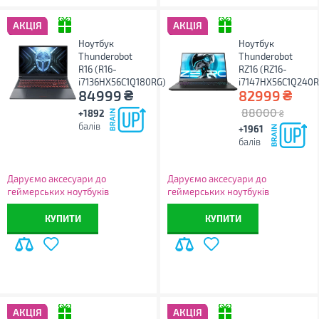
АКЦІЯ
АКЦІЯ
Ноутбук
Ноутбук
Thunderobot
Thunderobot
R16 (R16-
RZ16 (RZ16-
i7136HX56C1Q180RG)
i7147HX56C1Q240R
₴
₴
84999
82999
88000
+1892
₴
балів
+1961
балів
Даруємо аксесуари до
Даруємо аксесуари до
геймерських ноутбуків
геймерських ноутбуків
Thunderobot!
Thunderobot!
КУПИТИ
КУПИТИ
АКЦІЯ
АКЦІЯ