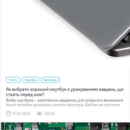
Статті
Ноутбук
Ноутбуки
Як вибрати хороший ноутбук з урахуванням завдань, що
стоять перед ним?
Вибір ноутбука – комплексне завдання, для успішного виконання
якого потрібно врахувати десятки факторів. Щоб ви не упустили
нічого важливого, ми створили докладний гайд, в якому
15.02.2023
19450
розшифрували значення параметрів, і надали рекомендації
залежно від сфер майбутнього використання. Скориставшись
нашою інструкцією, ви зможете вибрати ноутбук для навчання,
офісної роботи, геймінгу, проектування та інших завдань.