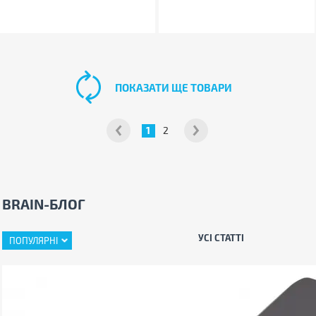
ПОКАЗАТИ ЩЕ ТОВАРИ
1
2
BRAIN-БЛОГ
УСІ СТАТТІ
ПОПУЛЯРНІ