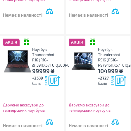
Thunderobot!
Thunderobot!
Немає в наявності
Немає в наявності
АКЦІЯ
АКЦІЯ
Ноутбук
Ноутбук
Thunderobot
Thunderobot
R16 (R16-
RS16 (RS16-
i9139HX57TC1Q300RG)
R97945HX57TC1Q2
₴
₴
99999
104999
+2539
+2727
балів
балів
Даруємо аксесуари до
Даруємо аксесуари до
геймерських ноутбуків
геймерських ноутбуків
Thunderobot!
Thunderobot!
Немає в наявності
Немає в наявності