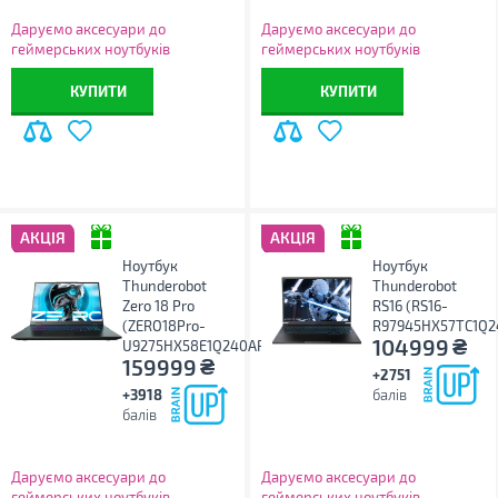
Даруємо аксесуари до
Даруємо аксесуари до
геймерських ноутбуків
геймерських ноутбуків
Thunderobot!
Thunderobot!
КУПИТИ
КУПИТИ
АКЦІЯ
АКЦІЯ
Ноутбук
Ноутбук
Thunderobot
Thunderobot
Zero 18 Pro
RS16 (RS16-
(ZERO18Pro-
R97945HX57TC1Q2
₴
104999
U9275HX58E1Q240ARB)
₴
159999
+2751
+3918
балів
балів
Даруємо аксесуари до
Даруємо аксесуари до
геймерських ноутбуків
геймерських ноутбуків