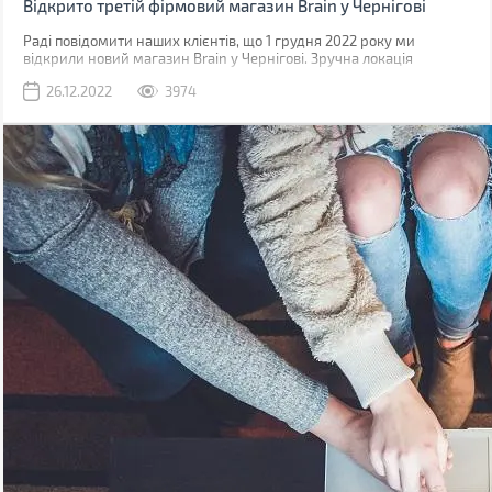
Відкрито третій фірмовий магазин Brain у Чернігові
Раді повідомити наших клієнтів, що 1 грудня 2022 року ми
відкрили новий магазин Brain у Чернігові. Зручна локація
дозволить нас швидко знайти, а досвідчена команда завжди
26.12.2022
3974
готова допомогти вам підібрати потрібний гаджет.