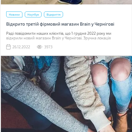
Новини
Ноутбук
Відкриття
Відкрито третій фірмовий магазин Brain у Чернігові
Раді повідомити наших клієнтів, що 1 грудня 2022 року ми
відкрили новий магазин Brain у Чернігові. Зручна локація
дозволить нас швидко знайти, а досвідчена команда завжди
26.12.2022
3973
готова допомогти вам підібрати потрібний гаджет.