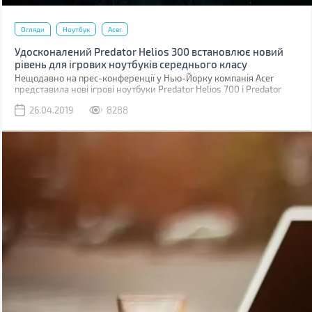
Огляди
Ноутбук
Acer
Удосконалений Predator Helios 300 встановлює новий
рівень для ігрових ноутбуків середнього класу
Нещодавно на прес-конференції у Нью-Йорку компанія Acer
представила нові ігрові ноутбуки Predator Helios 700 і Predator
Helios 300, а також анонсувала появу низки нових пристроїв і
26.04.2019
8288
рішень для геймерів, конструкторів, фахівців, учнів, студентів та
для сімейного використання.