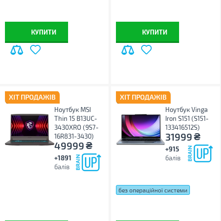
КУПИТИ
КУПИТИ
ХІТ ПРОДАЖІВ
ХІТ ПРОДАЖІВ
Ноутбук MSI
Ноутбук Vinga
Thin 15 B13UC-
Iron S151 (S151-
3430XRO (9S7-
133416512S)
₴
31999
16R831-3430)
₴
49999
+915
+1891
балів
балів
без операційної системи
Windows 11 Home
Windows 11 Pro