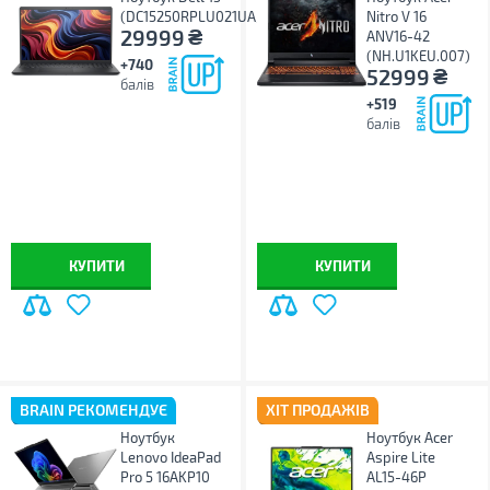
(DC15250RPLU021UA_UBU)
Nitro V 16
₴
29999
ANV16-42
(NH.U1KEU.007)
+740
₴
52999
балів
+519
балів
КУПИТИ
КУПИТИ
BRAIN РЕКОМЕНДУЄ
ХІТ ПРОДАЖІВ
Ноутбук
Ноутбук Acer
Lenovo IdeaPad
Aspire Lite
Pro 5 16AKP10
AL15-46P