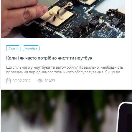
Статті
Ноутбук
Коли і як часто потрібно чистити ноутбук
Що спільного у ноутбука та автомобіля? Правильно, необхідність
проведення періодичного технічного обслуговування. Якщо ви
помітили, що пристрій під час роботи почав нагріватися більше,
07.02.2017
10423
ніж зазвичай, підгальмовувати, або ви просто хочете подовжити
термін його служби, то саме час провести чистку ноутбука. Про те,
коли, як і наскільки часто потрібно це робити, ми поговоримо в
цій статті.