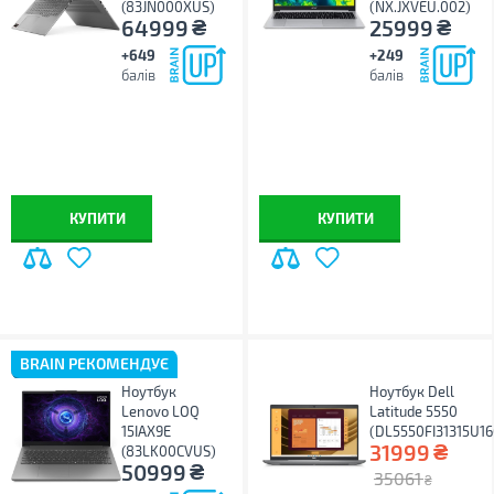
(83JN000XUS)
(NX.JXVEU.002)
₴
₴
64999
25999
+649
+249
балів
балів
КУПИТИ
КУПИТИ
BRAIN РЕКОМЕНДУЄ
Ноутбук
Ноутбук Dell
Lenovo LOQ
Latitude 5550
15IAX9E
(DL5550FI31315U1
₴
31999
(83LK00CVUS)
₴
50999
35061
₴