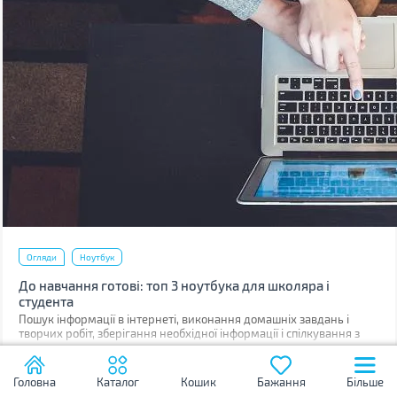
Огляди
Ноутбук
До навчання готові: топ 3 ноутбука для школяра і
студента
Пошук інформації в інтернеті, виконання домашніх завдань і
творчих робіт, зберігання необхідної інформації і спілкування з
друзями в будь-якому місці - все це забезпечить ноутбук. Без
03.09.2018
3372
цього пристрою сучасному учневі просто не обійтися.
Головна
Каталог
Кошик
Бажання
Більше