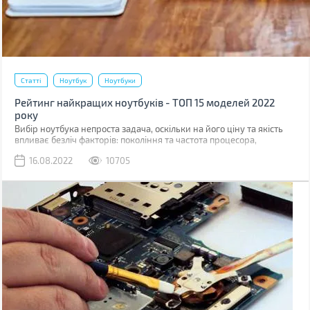
Статті
Ноутбук
Ноутбуки
Рейтинг найкращих ноутбуків - ТОП 15 моделей 2022
року
Вибір ноутбука непроста задача, оскільки на його ціну та якість
впливає безліч факторів: покоління та частота процесора,
швидкість роботи накопичувача, якість дисплея, комфорт роботи з
16.08.2022
10705
тачпадом, клавіатурою тощо.