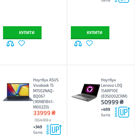
балів
КУПИТИ
КУПИТИ
Ноутбук ASUS
Ноутбук
Vivobook 15
Lenovo LOQ
M1502NAQ-
15ARP10E
BQ067
(83S0002CRM)
₴
50999
(90NB1841-
M002Z0)
+499
₴
33999
балів
36499
₴
+349
балів