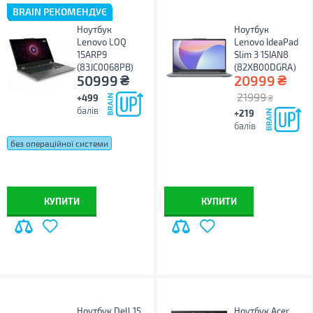
BRAIN РЕКОМЕНДУЄ
Ноутбук
Ноутбук
Lenovo LOQ
Lenovo IdeaPad
15ARP9
Slim 3 15IAN8
(83JC0068PB)
(82XB00DGRA)
₴
₴
50999
20999
21999
+499
₴
балів
+219
балів
без операційної системи
Windows 11 Home
КУПИТИ
КУПИТИ
Ноутбук Dell 15
Ноутбук Acer