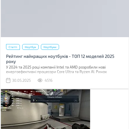
Статті
Ноутбук
Ноутбуки
Рейтинг найкращих ноутбуків - ТОП 12 моделей 2025
року
У 2024 та 2025 році компанії Intel та AMD розробили нові
енергоефективні процесори Core Ultra та Ryzen AI. Ринок
мобільних відеокарт також поповнився новими рішеннями, Nvidia
30.05.2025
4516
випустили лінійку RTX 5000 Mobile з надшвидкою пам'яттю
GDDR7 та підтримкою шини PCIe 5.0. Виробники ноутбуків відразу
розробили нові моделі, оснастивши їх залізом, виготовленим за
передовими технологіями.