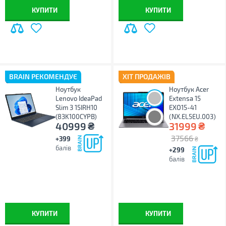
КУПИТИ
КУПИТИ
BRAIN РЕКОМЕНДУЄ
ХІТ ПРОДАЖІВ
Ноутбук
Ноутбук Acer
Lenovo IdeaPad
Extensa 15
Slim 3 15IRH10
EXO15-41
(83K100CYPB)
(NX.EL5EU.003)
₴
₴
40999
31999
37566
+399
₴
балів
+299
балів
КУПИТИ
КУПИТИ