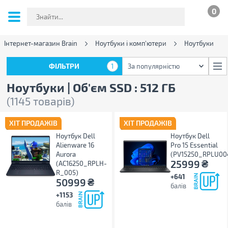
0
Інтернет-магазин Brain
Ноутбуки і комп'ютери
Ноутбуки
ФІЛЬТРИ
1
За популярністю
ФІЛЬТРИ
1
За популярністю
Ноутбуки | Об'єм SSD : 512 ГБ
(1145 товарів)
ХІТ ПРОДАЖІВ
ХІТ ПРОДАЖІВ
Ноутбук Dell
Ноутбук Dell
Alienware 16
Pro 15 Essential
Aurora
(PV15250_RPLU00
₴
25999
(AC16250_RPLH-
R_005)
+641
₴
50999
балів
+1153
балів