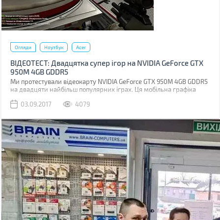
Огляди
Ноутбук
Acer
ВІДЕОТЕСТ: Двадцятка супер ігор на NVIDIA GeForce GTX
950M 4GB GDDR5
Ми протестували відеокарту NVIDIA GeForce GTX 950M 4GB GDDR5
на двадцяти найбільш популярних іграх. Ця мобільна графіка
відноситься до мінімальних вимог для ігор. Тож нам стало цікаво,
03.09.2017
4079
що ж вона може за свої гроші, якщо її поганяти в найпопулярніших
іграх.