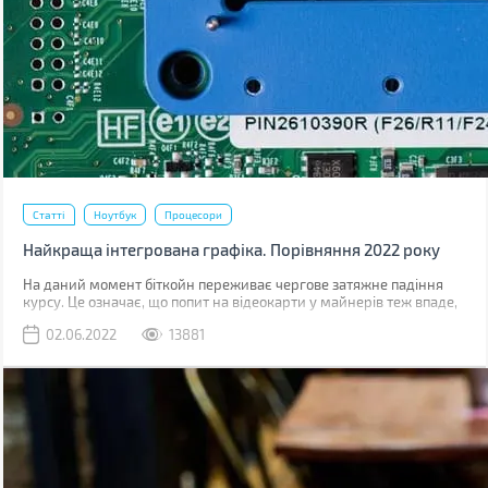
Статті
Ноутбук
Процесори
Найкраща інтегрована графіка. Порівняння 2022 року
На даний момент біткойн переживає чергове затяжне падіння
курсу. Це означає, що попит на відеокарти у майнерів теж впаде,
що значно знизить, дефіцит GPU на роздрібному ринку.
02.06.2022
13881
Знизяться й ціни на дискретну графіку. Навряд чи вони
повернуться до старого рівня, коли в роздріб карти були лише на
10-15% дорожчі за ціну рекомендовану виробником, але падіння
буде відчутним.