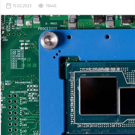
нічого важливого, ми створили докладний гайд, в якому
15.02.2023
19446
розшифрували значення параметрів, і надали рекомендації
залежно від сфер майбутнього використання. Скориставшись
нашою інструкцією, ви зможете вибрати ноутбук для навчання,
офісної роботи, геймінгу, проектування та інших завдань.