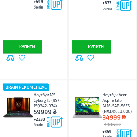
+499
+673
балів
балів
КУПИТИ
КУПИТИ
BRAIN РЕКОМЕНДУЄ
Ноутбук MSI
Ноутбук Acer
Cyborg 15 (9S7-
Aspire Lite
15Q342-074)
AL16-54P-56ES
₴
59999
(NX.DK6EU.008)
₴
34999
+2330
39064
балів
₴
+349