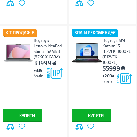
ХІТ ПРОДАЖІВ
BRAIN РЕКОМЕНДУЄ
Ноутбук
Ноутбук MSI
Lenovo IdeaPad
Katana 15
Slim 3 15AMN8
B12VEK-1000PL
(82XQ01KARA)
(B12VEK-
₴
33999
1000PL)
₴
55999
+339
балів
+2004
балів
КУПИТИ
КУПИТИ