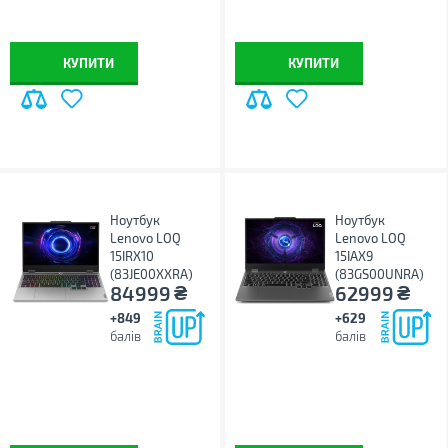
КУПИТИ
КУПИТИ
Ноутбук
Ноутбук
Lenovo LOQ
Lenovo LOQ
15IRX10
15IAX9
(83JE00XXRA)
(83GS00UNRA)
₴
₴
84999
62999
+849
+629
балів
балів