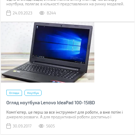
ноутбука, полягає в кількості представлених на ринку моделей.
Якщо ви купували ноутбук близько 5-ти років тому і не цікавилися
24.09.2023
8244
змінами в асортименті, то досить складно одразу вибрати
оптимальний варіант.
Огляди
Ноутбук
Огляд ноутбука Lenovo IdeaPad 100-15IBD
Комп'ютер, це перш за все інструмент для роботи, а вже потім і
джерело розваги. А для продуктивної роботи достатньо і
недорогого ноутбука, який буде завжди під рукою, як в офісі, так і
30.09.2017
5605
у відрядженні або на парах в інституті. Саме таким є ноутбук
Lenovo IdeaPad 100-15IBD.