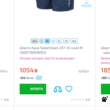
Ще
кольори
3XL
L
M
S
XL
XS
XXL
Шорти Aqua Speed Owen 297-10 синій M
Шорти
(5905718609093)
- чор
Знижки на одяг, взуття та аксесуари
Безко
аксес
1054
18
₴
1191
1278
₴
₴
+64
балів
+80
ба
КУПИТИ
6
0.0
0.0