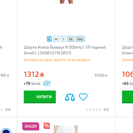
L
M
S
XL
XXL
04
Шорти Arena Bywayx R 006442-511 чорний,
Шорти
білий L (3468337143857)
блаки
Знижки на одяг, взуття та аксесуари
Знижк
1312
10
₴
890
1590
₴
₴
+79
балів
+65
ба
КУПИТИ
0.0
0.0
АКЦІЯ