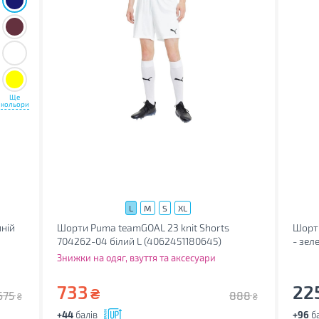
Ще
кольори
L
M
S
XL
ній
Шорти Puma teamGOAL 23 knit Shorts
Шорти
704262-04 білий L (4062451180645)
- зел
Знижки на одяг, взуття та аксесуари
733
22
₴
675
888
₴
₴
+44
балів
+96
ба