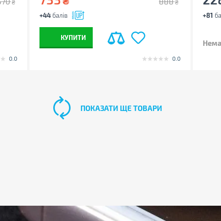
₴
570
888
₴
₴
+44
балів
+81
ба
КУПИТИ
Нема
0.0
0.0
ПОКАЗАТИ ЩЕ ТОВАРИ