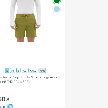
L
M
S
XL
XXXL
XXL
 Turbat Sup Shorts Mns calla green - L
ений (012.004.4896)
50
₴
лів