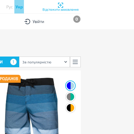
Рус
Укр
Відстежити замовлення
0
Увійти
И
1
За популярністю
ПРОДАЖІВ
;
;
;