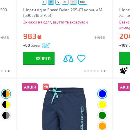
L
M
S
XL
XS
XXL
-500
Шорти Aqua Speed Dylan 295-07 чорний M
Шорти
(5905718617951)
XL - 
Знижки на одяг, взуття та аксесуари
Безко
аксес
983
20
₴
890
1191
₴
₴
+60
балів
+109
б
КУПИТИ
6
0.0
0.0
АКЦІЯ
АКЦІ
;
;
;