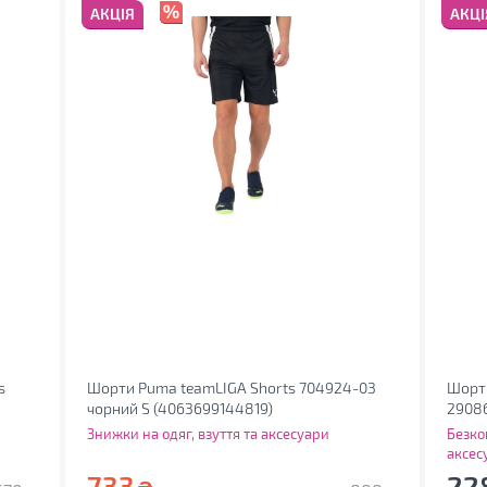
АКЦІЯ
АКЦІ
s
Шорти Puma teamLIGA Shorts 704924-03
Шорти
чорний S (4063699144819)
29086
(013.0
Знижки на одяг, взуття та аксесуари
Безко
аксес
733
22