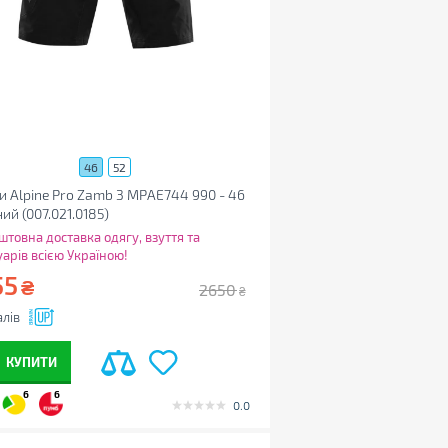
46
52
 Alpine Pro Zamb 3 MPAE744 990 - 46
ний (007.021.0185)
штовна доставка одягу, взуття та
уарів всією Україною!
55
₴
2650
₴
лів
КУПИТИ
6
6
0.0