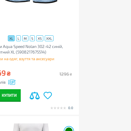
XL
L
M
S
XS
XXL
 Aqua Speed Nolan 302-42 cиній,
тний XL (5908217675514)
и на одяг, взуття та аксесуари
69
₴
1296
₴
лів
КУПИТИ
0.0