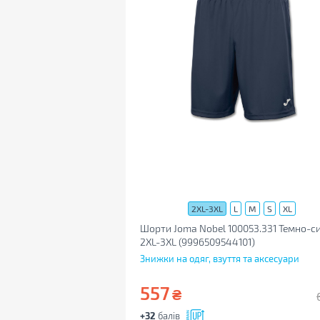
2XL-3XL
L
M
S
XL
Шорти Joma Nobel 100053.331 Темно-си
2XL-3XL (9996509544101)
Знижки на одяг, взуття та аксесуари
557
₴
+32
балів