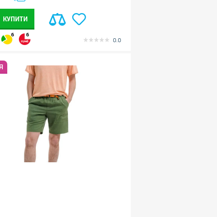
КУПИТИ
6
6
0.0
Я