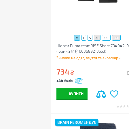
M
L
S
XL
XXL
3XL
Шорти Puma teamRISE Short 704942-
чорний M (4063699213553)
Знижки на одяг, взуття та аксесуари
734
₴
+44
балів
КУПИТИ
BRAIN РЕКОМЕНДУЄ