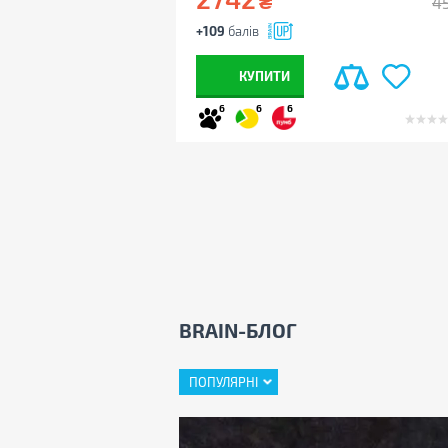
₴
4
+109
балів
КУПИТИ
6
6
6
BRAIN-БЛОГ
ПОПУЛЯРНІ