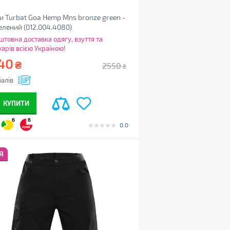
 Turbat Goa Hemp Mns bronze green -
зелений (012.004.4080)
штовна доставка одягу, взуття та
уарів всією Україною!
40
₴
2550
₴
алів
КУПИТИ
6
6
0.0
Я