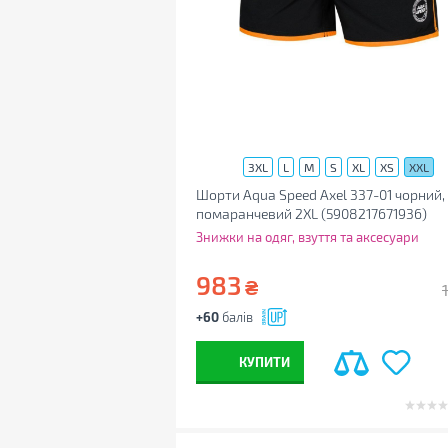
3XL
L
M
S
XL
XS
XXL
Шорти Aqua Speed Axel 337-01 чорний,
помаранчевий 2XL (5908217671936)
Знижки на одяг, взуття та аксесуари
983
₴
+60
балів
КУПИТИ