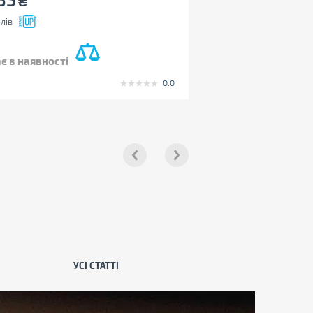
₴
лів
є в наявності
0.0
УСІ СТАТТІ