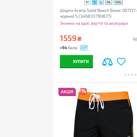
M
S
L
XL
XXL
Шорти Arena Solid Beach Boxer 007137
чорний S (3468337161677)
Знижки на одяг, взуття та аксесуари
1559
₴
1
+94
балів
КУПИТИ
АКЦІЯ