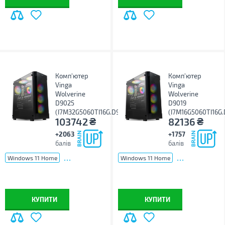
Комп'ютер
Комп'ютер
Vinga
Vinga
Wolverine
Wolverine
D9025
D9019
(I7M32G5060TI16G.D9025)
(I7M16G5060TI16G.
₴
₴
103742
82136
+2063
+1757
балів
балів
...
...
Windows 11 Home
Windows 11 Home
КУПИТИ
КУПИТИ