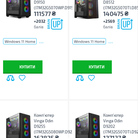
D9150
D8512
(I7M32G5070WP.D9150)
(I7M32G5070TI.D8
₴
₴
111577
140475
+2032
+2569
балів
балів
...
...
Windows 11 Home
Windows 11 Home
КУПИТИ
КУПИТИ
Комп'ютер
Комп'ютер
Vinga Odin
Vinga Odin
D9255
D9202
(I7M32G5080WP.D9255)
(I7M32G5070TI.D9
₴
₴
162825
127137