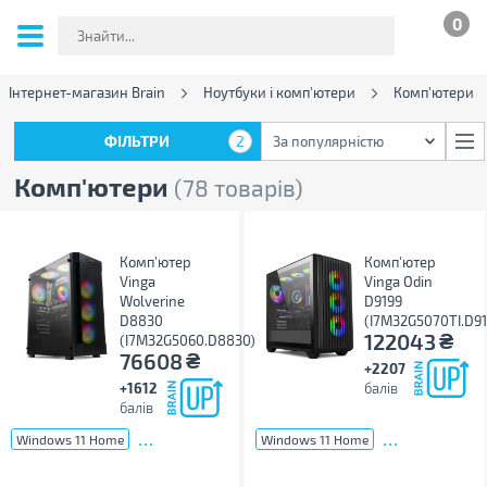
0
Інтернет-магазин Brain
Ноутбуки і комп'ютери
Комп'ютери
ФІЛЬТРИ
2
За популярністю
ФІЛЬТРИ
2
За популярністю
Комп'ютери
(78 товарів)
Комп'ютер
Комп'ютер
Vinga
Vinga Odin
Wolverine
D9199
D8830
(I7M32G5070TI.D91
₴
122043
(I7M32G5060.D8830)
₴
76608
+2207
+1612
балів
балів
...
...
Windows 11 Home
Windows 11 Home