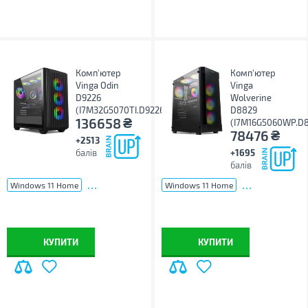
Комп'ютер
Комп'ютер
Vinga Odin
Vinga
D9226
Wolverine
(I7M32G5070TI.D9226)
D8829
₴
136658
(I7M16G5060WP.D
₴
78476
+2513
балів
+1695
балів
...
...
Windows 11 Home
Windows 11 Home
КУПИТИ
КУПИТИ