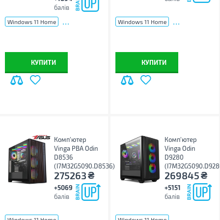
балів
...
...
Windows 11 Home
Windows 11 Home
КУПИТИ
КУПИТИ
Комп'ютер
Комп'ютер
Vinga PBA Odin
Vinga Odin
D8536
D9280
(I7M32G5090.D8536)
(I7M32G5090.D928
₴
₴
275263
269845
+5069
+5151
балів
балів
...
...
Windows 11 Home
Windows 11 Home