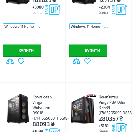
+3080
+2304
балів
балів
...
...
Windows 11 Home
Windows 11 Home
КУПИТИ
КУПИТИ
Комп'ютер
Комп'ютер
Vinga
Vinga PBA Odin
Wolverine
D8539
D9018
(I7M32G5090.D853
₴
280357
(I7M16G5060TI16GWP.D9018)
₴
88093
+5181
+1894
балів