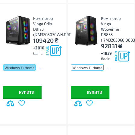
Комп'ютер
Комп'ютер
Vinga Odin
Vinga
D9173
Wolverine
(I7M32G5070WH.D9173)
D8833
₴
109420
(I7M32G5060.D883
₴
92831
+2010
балів
+1839
балів
...
...
Windows 11 Home
Windows 11 Home
КУПИТИ
КУПИТИ