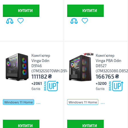
КУПИТИ
КУПИТИ
Комп'ютер
Комп'ютер
Vinga Odin
Vinga PBA Odin
D9146
D8527
(I7M32G5070WH.D9146)
(I7M32G5080.D852
₴
₴
111182
166765
+2061
+3200
балів
балів
...
...
Windows 11 Home
Windows 11 Home
КУПИТИ
КУПИТИ