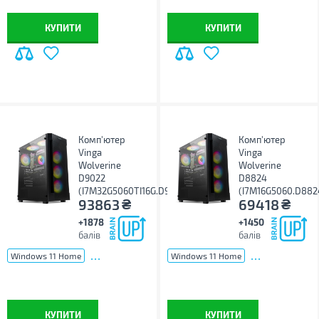
КУПИТИ
КУПИТИ
Комп'ютер
Комп'ютер
Vinga
Vinga
Wolverine
Wolverine
D9022
D8824
(I7M32G5060TI16G.D9022)
(I7M16G5060.D882
₴
₴
93863
69418
+1878
+1450
балів
балів
...
...
Windows 11 Home
Windows 11 Home
КУПИТИ
КУПИТИ