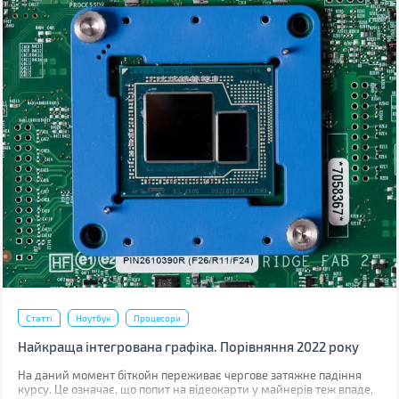
Статті
Ноутбук
Процесори
Найкраща інтегрована графіка. Порівняння 2022 року
На даний момент біткойн переживає чергове затяжне падіння
курсу. Це означає, що попит на відеокарти у майнерів теж впаде,