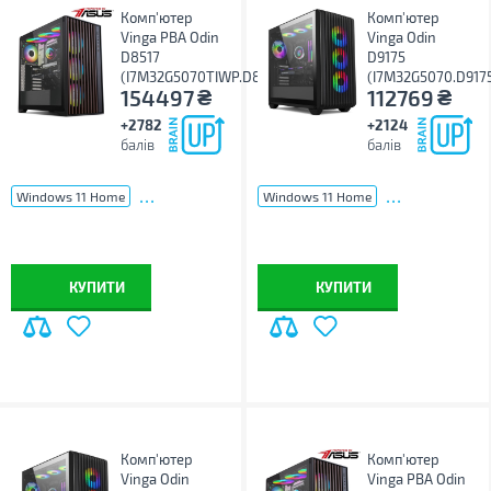
Комп'ютер
Комп'ютер
Vinga PBA Odin
Vinga Odin
D8517
D9175
(I7M32G5070TIWP.D8517)
(I7M32G5070.D917
₴
₴
154497
112769
+2782
+2124
балів
балів
...
...
Windows 11 Home
Windows 11 Home
КУПИТИ
КУПИТИ
Комп'ютер
Комп'ютер
Vinga Odin
Vinga PBA Odin