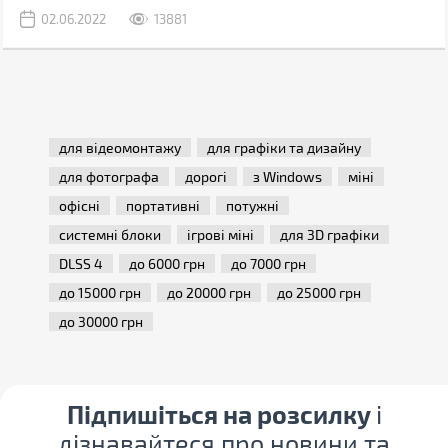
що значно знизить, дефіцит GPU на роздрібному ринку.
02.06.2022
13881
Знизяться й ціни на дискретну графіку. Навряд чи вони
повернуться до старого рівня, коли в роздріб карти були лише на
10-15% дорожчі за ціну рекомендовану виробником, але падіння
буде відчутним.
для відеомонтажу
для графіки та дизайну
для фотографа
дорогі
з Windows
міні
офісні
портативні
потужні
системні блоки
ігрові міні
для 3D графіки
DLSS 4
до 6000 грн
до 7000 грн
до 15000 грн
до 20000 грн
до 25000 грн
до 30000 грн
Підпишіться на розсилку
і
дізнавайтеся про новини та