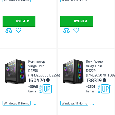
КУПИТИ
КУПИТИ
Комп'ютер
Комп'ютер
Vinga Odin
Vinga Odin
D9256
D9229
(I7M32G5080.D9256)
(I7M32G5070TI.D9
₴
₴
160474
138319
+3040
+2501
балів
балів
...
...
Windows 11 Home
Windows 11 Home