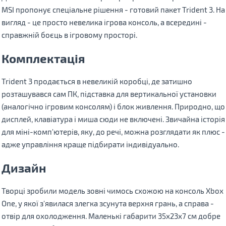
MSI пропонує спеціальне рішення - готовий пакет Trident 3. На
вигляд - це просто невелика ігрова консоль, а всередині -
справжній боєць в ігровому просторі.
Комплектація
Trident 3 продається в невеликій коробці, де затишно
розташувався сам ПК, підставка для вертикальної установки
(аналогічно ігровим консолям) і блок живлення. Природно, що
дисплей, клавіатура і миша сюди не включені. Звичайна історія
для міні-комп'ютерів, яку, до речі, можна розглядати як плюс -
адже управління краще підбирати індивідуально.
Дизайн
Творці зробили модель зовні чимось схожою на консоль Xbox
One, у якої з'явилася злегка зсунута верхня грань, а справа -
отвір для охолодження. Маленькі габарити 35х23х7 см добре