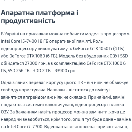
Апаратна платформа і
продуктивність
В Україні на прилавках можна побачити моделі з процесором
Intel Core i5-7400 і 8 ГБ оперативної пам'яті. Роль
відеопроцессору виконуватимуть GeForce GTX 1050Ti (4 ГБ)
або GeForce GTX 1060 (6 ГБ). Модель без вбудованих ОЗУ і SSD
обійдеться 27000 грн, а з комплектацією GeForce GTX 1060 6
ГБ, SSD 256 ГБ і HDD 2 ТБ - 33900 грн.
Одна з явних переваг корпусу цього ПК - він ніяк не обмежує
свободу користувача. Навпаки - дістатися до вмісту і
зайнятися апгрейдом аж ніяк не складно. Принаймні, заміні
піддаються системні накопичувачі, відеопроцесор і планка
ОЗУ. За бажанням навіть процесор можна замінити, хоча це
навряд чи знадобиться, крім того, опція тут буде одна - заміна
на Intel Core i7-7700. Відеокарта встановлена ​​горизонтально,