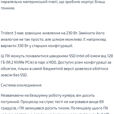
паралельно материнській платі, що зробило корпус більш
тонким.
Trident 3 має зовнішнє живлення на 230 Вт. Замінити його
аналогом не так просто, але цілком можливо. Є наприклад
варіанти 330 Вт у старших конфігурацій.
Ці ПК можуть похвалитися швидкими SSD Intel об'ємом від 128
ГБ (M.2 NVMe PCIe) в парі з HDD. Доступні різні конфігурації за
обсягом, тільки в самій бюджетній версії довелося обійтися
зовсім без SSD.
Система охолодження
Незважаючи на безшумну роботу кулера, він досить
потужний. Процесор на стрес тесті не нагрівався вище 89
градусів, і ПК залишався досить тихим. Потенціалу цього ПК