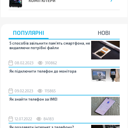
КОМП'ЮТЕРИ
ПОПУЛЯРНІ
НОВІ
5 способів звільнити пам’ять смартфона, не
Що 
видаляючи потрібні файли
тих
08.02.2023
310862
1
Як підключити телефон до монітора
Як 
зно
09.02.2023
115865
0
Як знайти телефон за IMEI
Чом
12.07.2022
84183
0
Як роздавати інтернет з телефону?
Як 