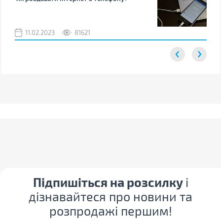
від
11.02.2023
81621
2
Підпишіться на розсилку
і
дізнавайтеся про новини та
розпродажі першим!