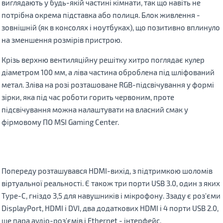
виглядають у будь-якій частині кімнати, так що навіть не
потрібна окрема підставка або полиця. Блок живлення -
зовнішній (як в консолях і ноутбуках), що позитивно вплинуло
на зменшення розмірів пристрою.
Крізь верхню вентиляційну решітку хитро поглядає кулер
діаметром 100 мм, а ліва частина оброблена під шліфований
метал. Зліва на розі розташоване RGB-підсвічування у формі
зірки, яка під час роботи горить червоним, проте
підсвічування можна налаштувати на власний смак у
фірмовому ПО MSI Gaming Center.
Попереду розташувався HDMI-вихід, з підтримкою шоломів
віртуальної реальності. Є також три порти USB 3.0, один з яких
Type-C, гніздо 3,5 для навушників і мікрофону. Ззаду є роз'єми
DisplayPort, HDMI і DVI, два додаткових HDMI і 4 порти USB 2.0,
ще пара аудіо-роз'ємів і Ethernet - інтерфейс.