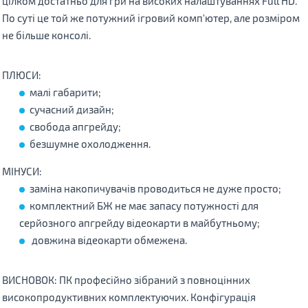
цілком достатньо для гри на високих налаштуваннях Full HD.
По суті це той же потужний ігровий комп'ютер, але розміром
не більше консолі.
ПЛЮСИ:
малі габарити;
сучасний дизайн;
свобода апгрейду;
безшумне охолодження.
МІНУСИ:
заміна накопичувачів проводиться не дуже просто;
комплектний БЖ не має запасу потужності для
серйозного апгрейду відеокарти в майбутньому;
довжина відеокарти обмежена.
ВИСНОВОК: ПК професійно зібраний з повноцінних
високопродуктивних комплектуючих. Конфігурація