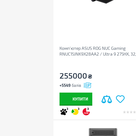
Комп'ютер ASUS ROG NUC Gaming
RNUC15JNK9X28AA2 / Ultra 9 275HX, 32,
RTX 5080/16, Wifi7, Win11Home (90AS00I
M00090)
255000
₴
+5549
балів
КУПИТИ
3
3
3