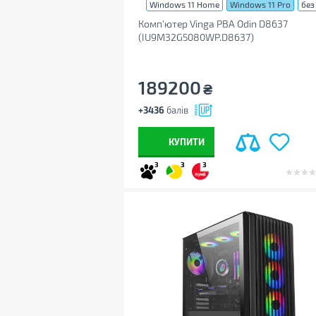
Windows 11 Home
Windows 11 Pro
без
Комп'ютер Vinga PBA Odin D8637
(IU9M32G5080WP.D8637)
189200
₴
+3436
балів
КУПИТИ
3
3
3