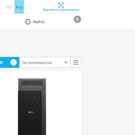
Рус
Укр
Відстежити замовлення
0
Увійти
И
1
За популярністю