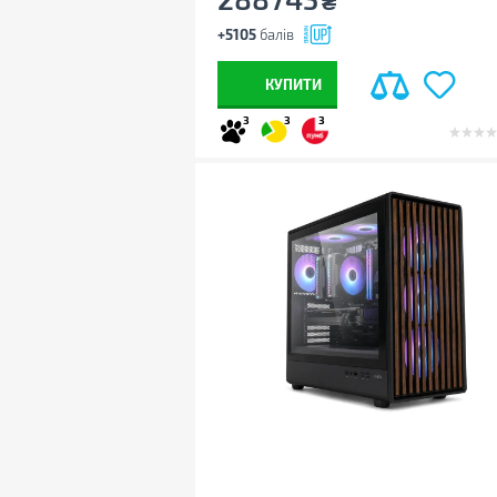
₴
+5105
балів
КУПИТИ
3
3
3