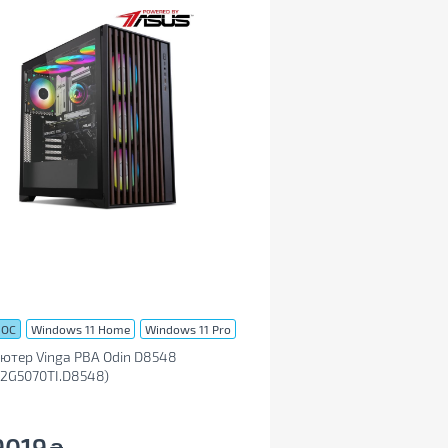
 ОС
Windows 11 Home
Windows 11 Pro
ютер Vinga PBA Odin D8548
2G5070TI.D8548)
9019