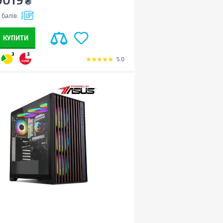
₴
балів
КУПИТИ
3
3
5.0