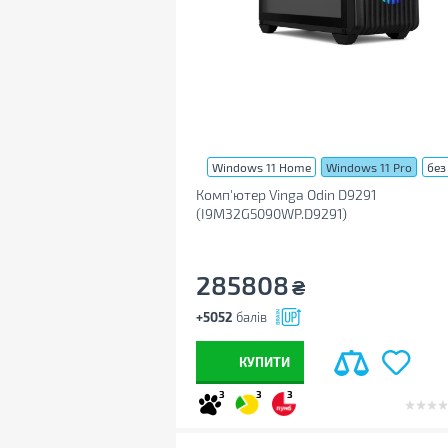
Windows 11 Home
Windows 11 Pro
без
Комп'ютер Vinga Odin D9291
(I9M32G5090WP.D9291)
285808
₴
+5052
балів
КУПИТИ
3
3
3