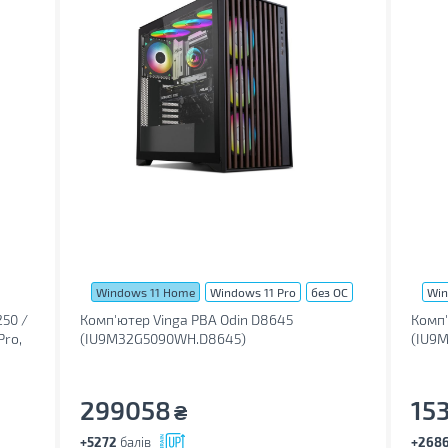
Windows 11 Home
Windows 11 Pro
без ОС
Win
250 /
Комп'ютер Vinga PBA Odin D8645
Комп'
Pro,
(IU9M32G5090WH.D8645)
(IU9M
299058
15
₴
+5272
балів
+268