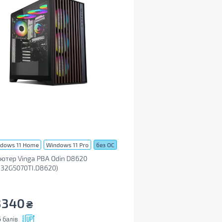
dows 11 Home
Windows 11 Pro
без ОС
ютер Vinga PBA Odin D8620
32G5070TI.D8620)
3340
₴
6
балів