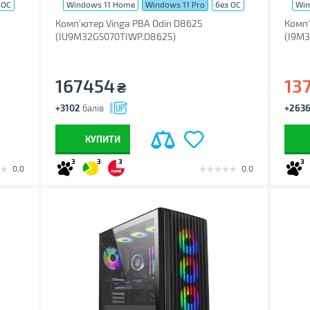
 ОС
Windows 11 Home
Windows 11 Pro
без ОС
Win
Комп'ютер Vinga PBA Odin D8625
Комп'
(IU9M32G5070TIWP.D8625)
(I9M3
167454
13
₴
+3102
балів
+263
КУПИТИ
3
3
3
3
0.0
0.0