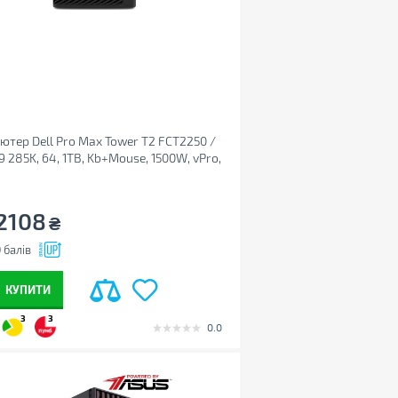
ютер Dell Pro Max Tower T2 FCT2250 /
 9 285K, 64, 1TB, Kb+Mouse, 1500W, vPro,
o (BTO113_FCT2250_UA)
2108
₴
0
балів
КУПИТИ
3
3
0.0