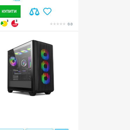
КУПИТИ
3
3
0.0