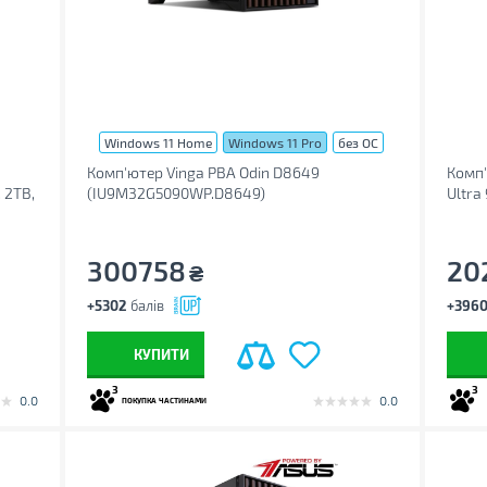
Windows 11 Home
Windows 11 Pro
без ОС
Комп'ютер Vinga PBA Odin D8649
Комп'
 2TB,
(IU9M32G5090WP.D8649)
Ultra
1-
W11Pr
300758
20
₴
+5302
балів
+396
КУПИТИ
3
3
0.0
0.0
ПОКУПКА ЧАСТИНАМИ