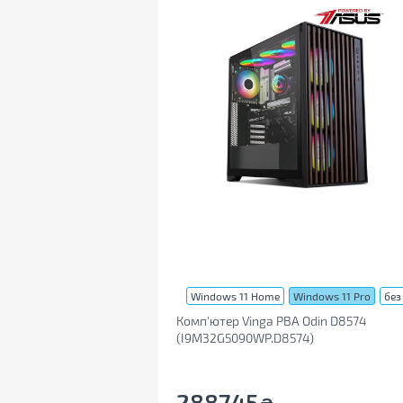
Windows 11 Home
Windows 11 Pro
без
Комп'ютер Vinga PBA Odin D8574
(I9M32G5090WP.D8574)
288745