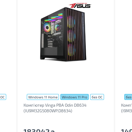
 ОС
Windows 11 Home
Windows 11 Pro
без ОС
без
Комп'ютер Vinga PBA Odin D8634
Комп'
(IU9M32G5080WP.D8634)
(I9M3
183042
14