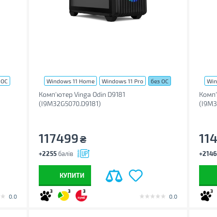
 ОС
Windows 11 Home
Windows 11 Pro
без ОС
Win
Комп'ютер Vinga Odin D9181
Комп'
(I9M32G5070.D9181)
(I9M3
117499
11
₴
+2255
балів
+2146
КУПИТИ
3
3
3
3
0.0
0.0