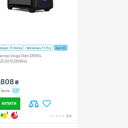
dows 11 Home
Windows 11 Pro
без ОС
ютер Vinga Odin D9184
2G5070.D9184)
4808
₴
балів
КУПИТИ
3
3
0.0