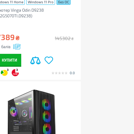
dows 11 Home
Windows 11 Pro
без ОС
ютер Vinga Odin D9238
2G5070TI.D9238)
7389
₴
145302
₴
6
балів
КУПИТИ
3
3
0.0