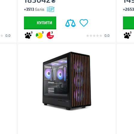
₴
+3513
балів
+2653
КУПИТИ
3
3
3
3
0.0
0.0