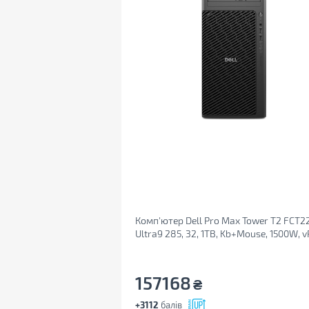
Комп'ютер Dell Pro Max Tower T2 FCT2
Ultra9 285, 32, 1TB, Kb+Mouse, 1500W, v
W11Pro (BTO112_FCT2250_UA)
157168
₴
+3112
балів