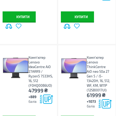
КУПИТИ
КУПИТИ
Комп'ютер
Комп'ютер
Lenovo
Lenovo
IdeaCentre AiO
ThinkCentre
27ARR9 /
AiO neo 50a 27
Ryzen5 7533HS,
Gen 5 / i5-
16, 512
13420H, 16, 512,
(F0HQ00B6UO)
WF, KM, W11P
₴
47999
(12SB0017UI)
₴
61999
+889
балів
+1073
балів