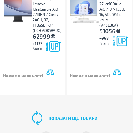
Lenovo
27-cr1004ua
IdeaCentre AiO
AiO / U7-155U,
27IRH9 / Core7
16, 512, WiFi,
240H, 32,
кл+м
1TBSSD, KM
(A45E3EA)
₴
51056
(F0HM00WAUO)
₴
62999
+968
+1133
балів
балів
Немає в наявності
Немає в наявності
ПОКАЗАТИ ЩЕ ТОВАРИ