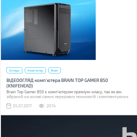
один з яких, а саме про VPN, ми й поговоримо в цій статті.
Огляди
Комп'ютер
Brain
ВІДЕООГЛЯД комп'ютера BRAIN TOP GAMER B50
(KNIFEHEAD)
Brain Top Gamer B50 є комп'ютером преміум-класу, так як він
зібраний на основі самих передових технологій і комплектуючих
(Core i5-7600 + GeForce GTX 1060 6GB).
05.07.2017
2074