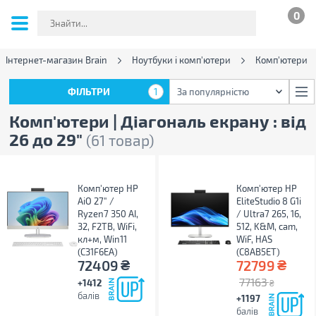
0
Інтернет-магазин Brain
Ноутбуки і комп'ютери
Комп'ютери
ФІЛЬТРИ
1
За популярністю
ФІЛЬТРИ
1
За популярністю
Комп'ютери | Діагональ екрану : від
26 до 29"
(61 товар)
Комп'ютер HP
Комп'ютер HP
AiO 27" /
EliteStudio 8 G1i
Ryzen7 350 AI,
/ Ultra7 265, 16,
32, F2TB, WiFi,
512, K&M, cam,
кл+м, Win11
WiF, HAS
(C31F6EA)
(C8AB5ET)
₴
₴
72409
72799
77163
+1412
₴
балів
+1197
балів