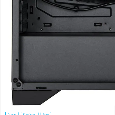
Огляди
Комп'ютер
Brain