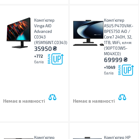
Комп'ютер
Комп'ютер
Vinga AIO
ASUS P470VAK-
Advanced
BPE5750 AiO /
C0343
Core7 240H, 32,
(R5M16INT.C0343)
1TB, WiFi, кл+м
₴
35950
(90PT03W5-
M04XC0)
+772
₴
69999
балів
+1049
балів
Немає в наявності
Немає в наявності
Комп'ютер
Комп'ютер HP