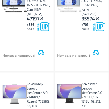
/ Ultra5-125U,
AiO / i3-N300,
16, SSD1Tb, WiFi,
8, 512, WiFi,
Cam, K&M
кл+м
(AE0Q2EA)
(A45E2EA)
₴
₴
47197
35574
+886
+701
балів
балів
Немає в наявності
Немає в наявності
Комп'ютер
Комп'ютер
Lenovo
Lenovo
IdeaCentre AiO
IdeaCentre AiO
27ARR9 /
27IRH9 / i3-
Ryzen7 7735HS,
1315U, 16, 512,
32, 1TB
KM