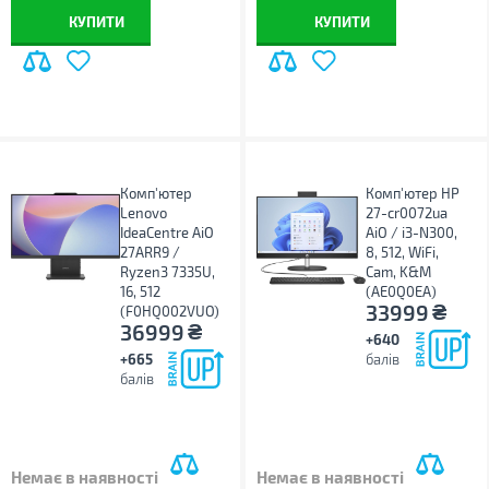
КУПИТИ
КУПИТИ
Комп'ютер
Комп'ютер HP
Lenovo
27-cr0072ua
IdeaCentre AiO
AiO / i3-N300,
27ARR9 /
8, 512, WiFi,
Ryzen3 7335U,
Cam, K&M
16, 512
(AE0Q0EA)
₴
33999
(F0HQ002VUO)
₴
36999
+640
+665
балів
балів
Немає в наявності
Немає в наявності