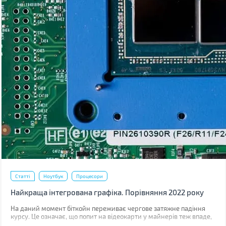
Статті
Ноутбук
Процесори
Найкраща інтегрована графіка. Порівняння 2022 року
На даний момент біткойн переживає чергове затяжне падіння
курсу. Це означає, що попит на відеокарти у майнерів теж впаде,
що значно знизить, дефіцит GPU на роздрібному ринку.