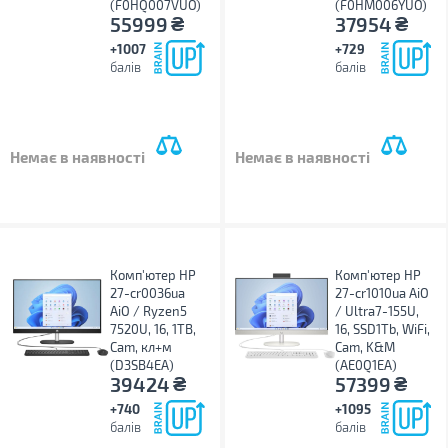
(F0HQ007VUO)
(F0HM006YUO)
₴
₴
55999
37954
+1007
+729
балів
балів
Немає в наявності
Немає в наявності
Комп'ютер HP
Комп'ютер HP
27-cr0036ua
27-cr1010ua AiO
AiO / Ryzen5
/ Ultra7-155U,
7520U, 16, 1TB,
16, SSD1Tb, WiFi,
Cam, кл+м
Cam, K&M
(D3SB4EA)
(AE0Q1EA)
₴
₴
39424
57399
+740
+1095
балів
балів