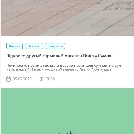
Новини
Планшет
Відкриття
Відкрито другий фірмовий магазин Brain у Сумах
Починаємо новий з місяць із добрих новин для сумчан: на вул.
Харківська 2/1 відкрито новий магазин Brain! Досвідчена
команда вже зустрічає клієнтів, щоб допомогти їм у виборі
05.07.2023
3049
гаджетів.