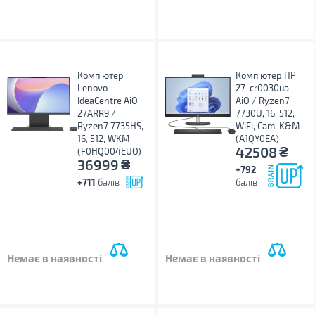
Комп'ютер
Комп'ютер HP
Lenovo
27-cr0030ua
IdeaCentre AiO
AiO / Ryzen7
27ARR9 /
7730U, 16, 512,
Ryzen7 7735HS,
WiFi, Cam, K&M
16, 512, WKM
(A1QY0EA)
₴
42508
(F0HQ004EUO)
₴
36999
+792
+711
балів
балів
Немає в наявності
Немає в наявності