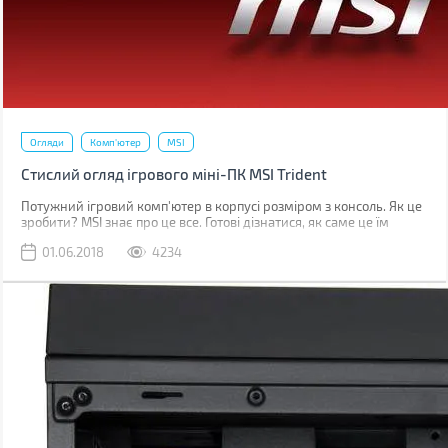
Огляди
Комп'ютер
MSI
Стислий огляд ігрового міні-ПК MSI Trident
Потужний ігровий комп'ютер в корпусі розміром з консоль. Як це
зробити? MSI знає про це все. Готові дізнатися, як саме це їм
вдалося?
01.06.2018
4234