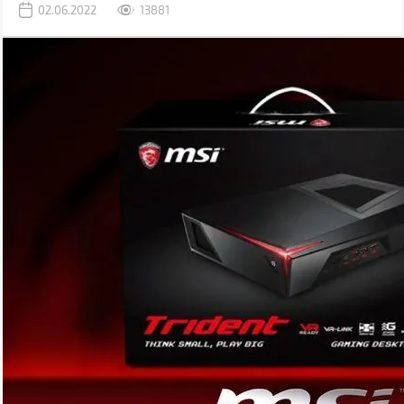
02.06.2022
13881
Знизяться й ціни на дискретну графіку. Навряд чи вони
повернуться до старого рівня, коли в роздріб карти були лише на
10-15% дорожчі за ціну рекомендовану виробником, але падіння
буде відчутним.