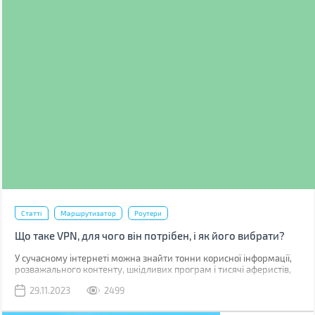
Статті
Маршрутизатор
Роутери
Що таке VPN, для чого він потрібен, і як його вибрати?
У сучасному інтернеті можна знайти тонни корисної інформації,
розважального контенту, шкідливих програм і тисячі аферистів,
які бажають отримати доступ до ваших персональних даних. Тож
29.11.2023
2499
захист вашої анонімності та безпеки в мережі важливий аспект
дайвінгу в цифрові безодні. Забезпечити інкогніто і безпеку
банківських рахунків допомагає низка сервісів і технологій, про