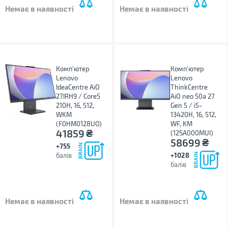
Немає в наявності
Немає в наявності
Комп'ютер
Комп'ютер
Lenovo
Lenovo
IdeaCentre AiO
ThinkCentre
27IRH9 / Core5
AiO neo 50a 27
210H, 16, 512,
Gen 5 / i5-
WKM
13420H, 16, 512,
(F0HM0128UO)
WF, KM
₴
41859
(12SA000MUI)
₴
58699
+755
балів
+1028
балів
Немає в наявності
Немає в наявності