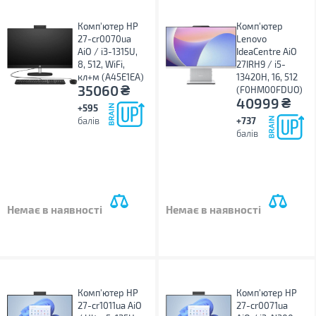
Комп'ютер HP
Комп'ютер
27-cr0070ua
Lenovo
AiO / i3-1315U,
IdeaCentre AiO
8, 512, WiFi,
27IRH9 / i5-
кл+м (A45E1EA)
13420H, 16, 512
₴
35060
(F0HM00FDUO)
₴
40999
+595
балів
+737
балів
Немає в наявності
Немає в наявності
Комп'ютер HP
Комп'ютер HP
27-cr1011ua AiO
27-cr0071ua