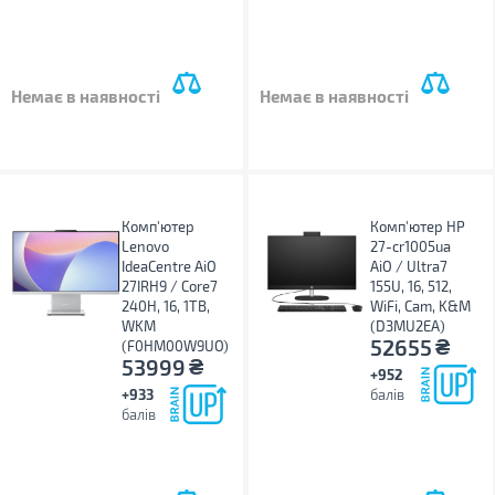
Немає в наявності
Немає в наявності
Комп'ютер
Комп'ютер HP
Lenovo
27-cr1005ua
IdeaCentre AiO
AiO / Ultra7
27IRH9 / Core7
155U, 16, 512,
240H, 16, 1TB,
WiFi, Cam, K&M
WKM
(D3MU2EA)
₴
52655
(F0HM00W9UO)
₴
53999
+952
+933
балів
балів