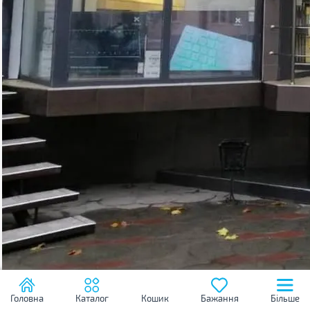
Головна
Каталог
Кошик
Бажання
Більше
Новини
Планшет
Відкриття