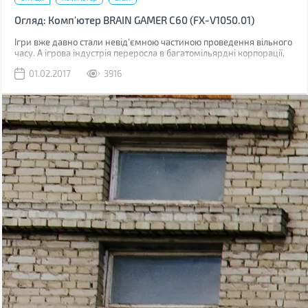
Огляд: Комп'ютер BRAIN GAMER С60 (FX-V1050.01)
Ігри вже давно стали невід'ємною частиною проведення вільного
часу. А ігрова індустрія переросла в багатомільярдні корпорації,
які штампують свою віртуальну продукцію зі швидкістю звуку.
01.02.2017
3916
Саме в іграх ми можемо приміряти на себе образ легендарного
полководця, здобуваючи перемоги одну за однією, або ж стати
асом в перегонах по нічних мегаполісах. Все це і навіть більше
Вам буде доступно з новим комп'ютером серії BRAIN GAMER С60
(FX-V1050.01). Давайте докладніше вивчимо цього «монстра».