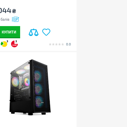
044
₴
балів
КУПИТИ
3
3
0.0