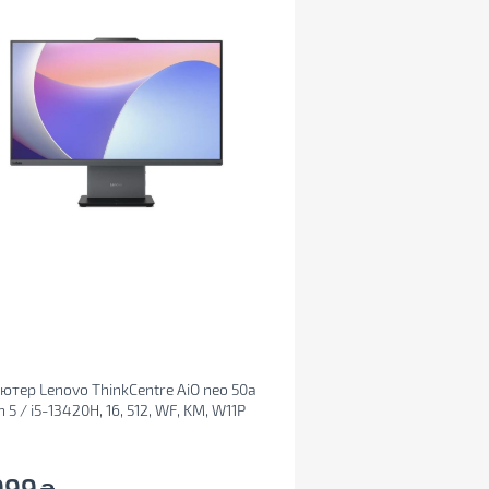
ютер Lenovo ThinkCentre AiO neo 50a
 5 / i5-13420H, 16, 512, WF, KM, W11P
0017UI)
999