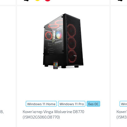
Windows 11 Home
Windows 11 Pro
без ОС
Win
B,
Комп'ютер Vinga Wolverine D8770
Комп'
(I5M32G5060.D8770)
(I5M3