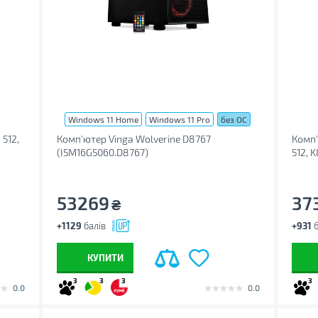
Windows 11 Home
Windows 11 Pro
без ОС
 512,
Комп'ютер Vinga Wolverine D8767
Комп'
(I5M16G5060.D8767)
512, 
53269
37
₴
+1129
балів
+931
б
КУПИТИ
3
3
3
3
0.0
0.0