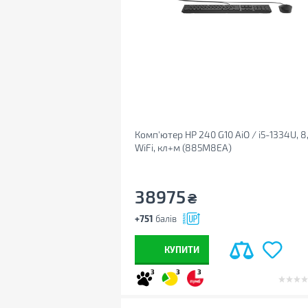
Комп'ютер HP 240 G10 AiO / i5-1334U, 8,
WiFi, кл+м (885M8EA)
38975
₴
+751
балів
КУПИТИ
3
3
3