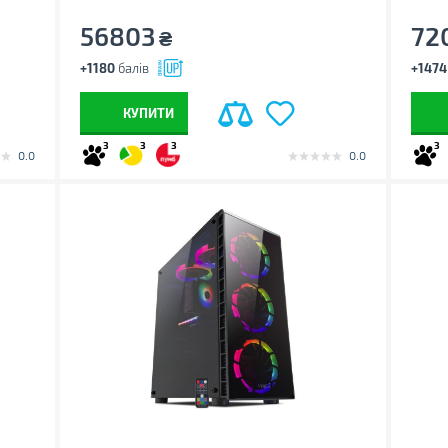
56803
72
₴
+1180
балів
+1474
КУПИТИ
3
3
3
3
0.0
0.0