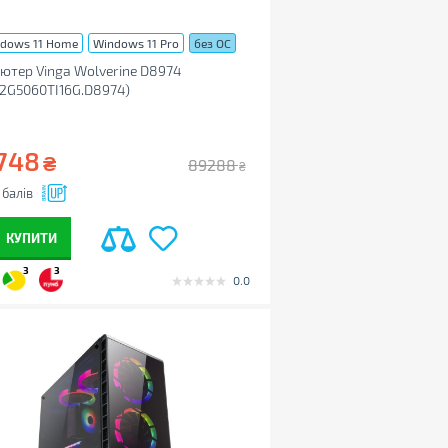
dows 11 Home
Windows 11 Pro
без ОС
ютер Vinga Wolverine D8974
2G5060TI16G.D8974)
748
₴
89288
₴
балів
КУПИТИ
3
3
0.0