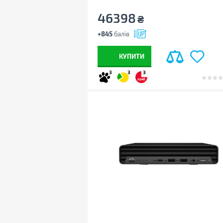
46398
₴
+845
балів
КУПИТИ
3
3
3