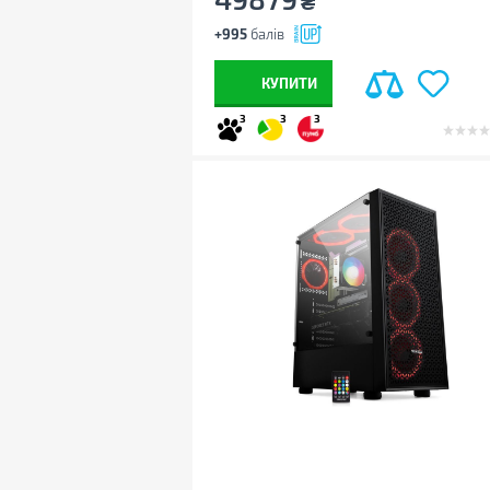
₴
+995
балів
КУПИТИ
3
3
3