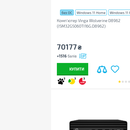
без ОС
Windows 11 Home
Windows 11 
Комп'ютер Vinga Wolverine D8962
(I5M32G5060TI16G.D8962)
70177
₴
+1516
балів
КУПИТИ
3
3
3