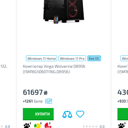
Windows 11 Home
Windows 11 Pro
без ОС
Win
512,
Комп'ютер Vinga Wolverine D8956
Комп'
(I5M16G5060TI16G.D8956)
(I5M1
61697
43
₴
+1261
балів
+933
б
КУПИТИ
3
3
3
3
0.0
0.0