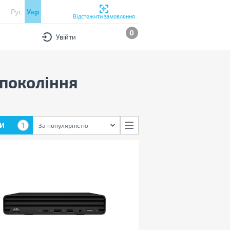
Рус
Укр
Відстежити замовлення
0
Увійти
 покоління
И
1
За популярністю