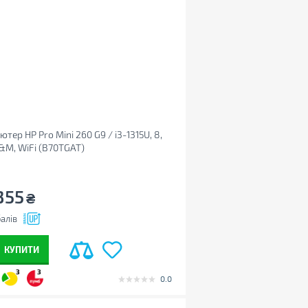
ютер HP Pro Mini 260 G9 / i3-1315U, 8,
K&M, WiFi (B70TGAT)
355
₴
алів
КУПИТИ
3
3
0.0