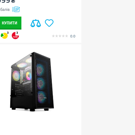
₴
балів
КУПИТИ
3
3
0.0