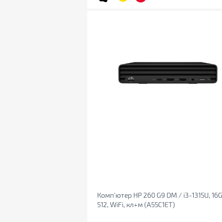
Комп'ютер HP 260 G9 DM / i3-1315U, 16G
512, WiFi, кл+м (A55C1ET)