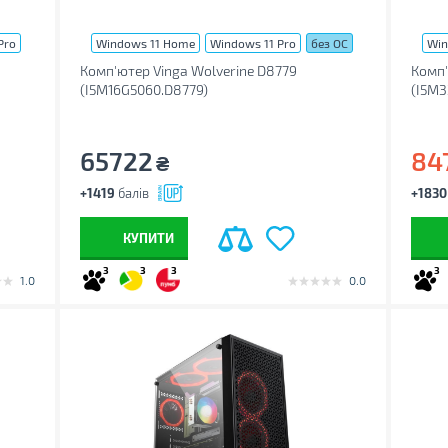
Pro
Windows 11 Home
Windows 11 Pro
без ОС
Win
Комп'ютер Vinga Wolverine D8779
Комп'
(I5M16G5060.D8779)
(I5M3
65722
84
₴
+1419
балів
+1830
КУПИТИ
3
3
3
3
1.0
0.0