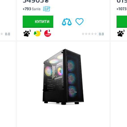
₴
+793
балів
+1073
КУПИТИ
3
3
3
3
0.0
0.0