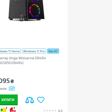
dows 11 Home
Windows 11 Pro
без ОС
ютер Vinga Wolverine D9484
6G5050.D9484)
095
₴
алів
КУПИТИ
3
3
0.0