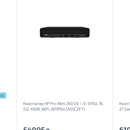
 ОС
Комп'ютер HP Pro Mini 260 G9 / i3-1315U, 16,
Комп'
512, K&M, WiFi, W11P64 (A55C2ET)
27 Gen
(12SB
54905
61