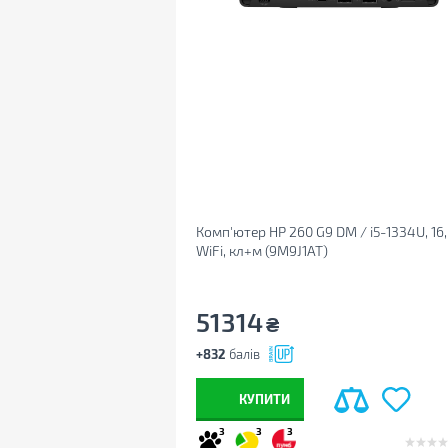
Комп'ютер HP 260 G9 DM / i5-1334U, 16, 
WiFi, кл+м (9M9J1AT)
51314
₴
+832
балів
КУПИТИ
3
3
3