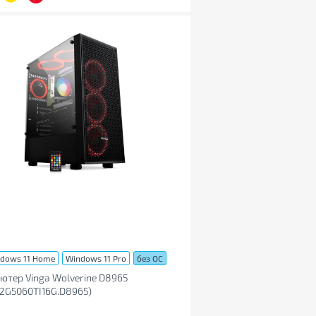
dows 11 Home
Windows 11 Pro
без ОС
ютер Vinga Wolverine D8965
2G5060TI16G.D8965)