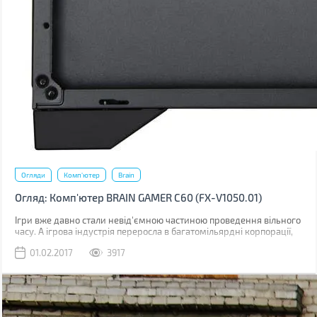
Огляди
Комп'ютер
Brain
Огляд: Комп'ютер BRAIN GAMER С60 (FX-V1050.01)
Ігри вже давно стали невід'ємною частиною проведення вільного
часу. А ігрова індустрія переросла в багатомільярдні корпорації,
які штампують свою віртуальну продукцію зі швидкістю звуку.
01.02.2017
3917
Саме в іграх ми можемо приміряти на себе образ легендарного
полководця, здобуваючи перемоги одну за однією, або ж стати
асом в перегонах по нічних мегаполісах. Все це і навіть більше
Вам буде доступно з новим комп'ютером серії BRAIN GAMER С60
(FX-V1050.01). Давайте докладніше вивчимо цього «монстра».