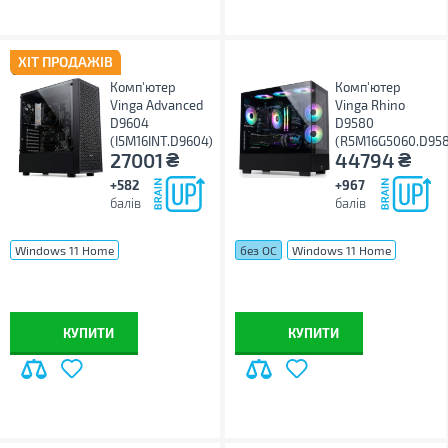
ХІТ ПРОДАЖІВ
Комп'ютер
Комп'ютер
Vinga Advanced
Vinga Rhino
D9604
D9580
(I5M16INT.D9604)
(R5M16G5060.D95
₴
₴
27001
44794
+582
+967
балів
балів
Windows 11 Home
без ОС
Windows 11 Home
Windows 11 Pro
без ОС
Windows 11 Pro
КУПИТИ
КУПИТИ