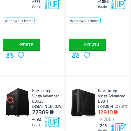
+777
+1086
балів
балів
Windows 11 Home
Windows 11 Home
Windows 11 Pro
без ОС
Windows 11 Pro
без ОС
КУПИТИ
КУПИТИ
Комп'ютер
Комп'ютер
Vinga Advanced
Vinga Advanced
B0025
D9811
(R5M8INT.B0025)
(R3M8INT.D9811)
₴
₴
22309
12910
14788
+492
₴
балів
+295