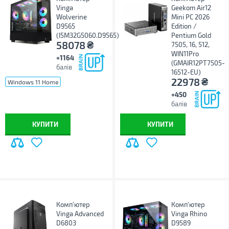
Vinga
Geekom Air12
Wolverine
Mini PC 2026
D9565
Edition /
(I5M32G5060.D9565)
Pentium Gold
₴
58078
7505, 16, 512,
WIN11Pro
+1164
(GMAIR12PT7505-
балів
16512-EU)
₴
22978
Windows 11 Home
Windows 11 Pro
без ОС
+450
балів
КУПИТИ
КУПИТИ
Комп'ютер
Комп'ютер
Vinga Advanced
Vinga Rhino
D6803
D9589