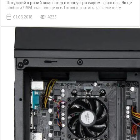
Потужний ігровий комп'ютер в корпусі розміром з консоль. Як це
зробити? MSI знає про це все. Готові дізнатися, як саме це їм
вдалося?
01.06.2018
4235