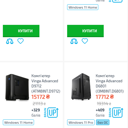
балів
Windows 11 Home
Windows 11 Pro
без ОС
КУПИТИ
КУПИТИ
Комп'ютер
Комп'ютер
Vinga Advanced
Vinga Advanced
D9712
D6801
(ATM8INT.D9712)
(I3M8INT.D6801)
₴
₴
15172
17712
21113
19314
₴
₴
+329
+409
балів
балів
Windows 11 Home
Windows 11 Pro
без ОС