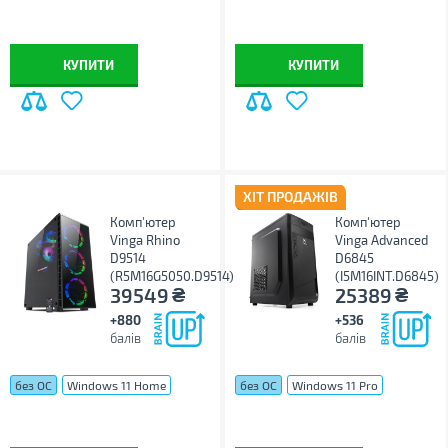
Windows 11 Pro
Windows 11 Pro
КУПИТИ
КУПИТИ
ХІТ ПРОДАЖІВ
Комп'ютер
Комп'ютер
Vinga Rhino
Vinga Advanced
D9514
D6845
(R5M16G5050.D9514)
(I5M16INT.D6845)
₴
₴
39549
25389
+880
+536
балів
балів
без ОС
Windows 11 Home
без ОС
Windows 11 Pro
Windows 11 Pro