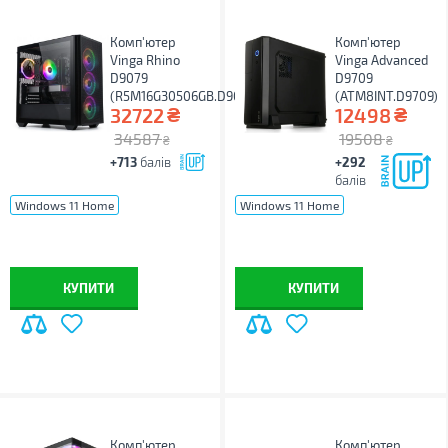
Комп'ютер
Комп'ютер
Vinga Rhino
Vinga Advanced
D9079
D9709
(R5M16G30506GB.D9079)
(ATM8INT.D9709)
₴
₴
32722
12498
34587
19508
₴
₴
+713
балів
+292
балів
Windows 11 Home
Windows 11 Home
Windows 11 Pro
без ОС
Windows 11 Pro
без ОС
КУПИТИ
КУПИТИ
Комп'ютер
Комп'ютер