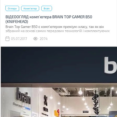
Огляди
Комп'ютер
Brain
ВІДЕООГЛЯД комп'ютера BRAIN TOP GAMER B50
(KNIFEHEAD)
Brain Top Gamer B50 є комп'ютером преміум-класу, так як він
зібраний на основі самих передових технологій і комплектуючих
(Core i5-7600 + GeForce GTX 1060 6GB).
05.07.2017
2074