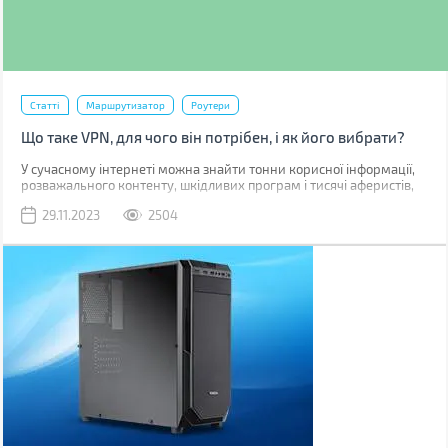
Статті
Маршрутизатор
Роутери
Що таке VPN, для чого він потрібен, і як його вибрати?
У сучасному інтернеті можна знайти тонни корисної інформації,
розважального контенту, шкідливих програм і тисячі аферистів,
які бажають отримати доступ до ваших персональних даних. Тож
29.11.2023
2504
захист вашої анонімності та безпеки в мережі важливий аспект
дайвінгу в цифрові безодні. Забезпечити інкогніто і безпеку
банківських рахунків допомагає низка сервісів і технологій, про
один з яких, а саме про VPN, ми й поговоримо в цій статті.