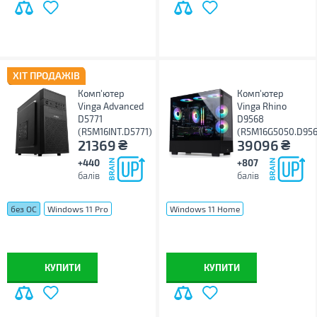
ХІТ ПРОДАЖІВ
Комп'ютер
Комп'ютер
Vinga Advanced
Vinga Rhino
D5771
D9568
(R5M16INT.D5771)
(R5M16G5050.D956
₴
₴
21369
39096
+440
+807
балів
балів
без ОС
Windows 11 Pro
Windows 11 Home
Windows 11 Pro
без ОС
КУПИТИ
КУПИТИ