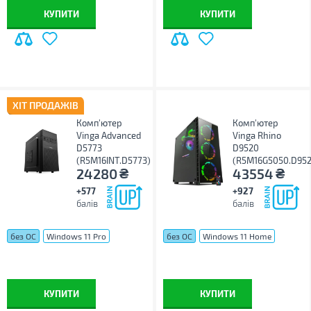
КУПИТИ
КУПИТИ
ХІТ ПРОДАЖІВ
Комп'ютер
Комп'ютер
Vinga Advanced
Vinga Rhino
D5773
D9520
(R5M16INT.D5773)
(R5M16G5050.D952
₴
₴
24280
43554
+577
+927
балів
балів
без ОС
Windows 11 Pro
без ОС
Windows 11 Home
Windows 11 Pro
КУПИТИ
КУПИТИ