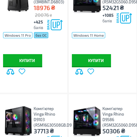
(I3M8INT.D6803)
(R5M32G5060.D95
₴
₴
18976
52421
20076
+1085
₴
балів
+425
балів
Windows 11 Pro
без ОС
Windows 11 Home
Windows 11 Pro
без ОС
КУПИТИ
КУПИТИ
Комп'ютер
Комп'ютер
Vinga Rhino
Vinga Rhino
D9103
D9586
(R5M16G30508GB.D9103)
(R5M32G5060.D95
₴
₴
37713
50306