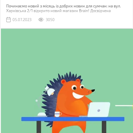
Починаємо новий з місяць із добрих новин для сумчан: на вул.
Харківська 2/1 відкрито новий магазин Brain! Досвідчена
команда вже зустрічає клієнтів, щоб допомогти їм у виборі
05.07.2023
3050
гаджетів.