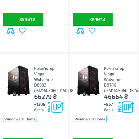
Windows 11 Pro
без ОС
КУПИТИ
КУПИТИ
Комп'ютер
Комп'ютер
Vinga
Vinga
Wolverine
Wolverine
D8983
D8740
(I5M16G5060TI16G.D8983)
(I5M16G5060.D874
₴
₴
66279
46664
+1306
+957
балів
балів
Windows 11 Home
Windows 11 Home
Windows 11 Pro
без ОС
Windows 11 Pro
без ОС