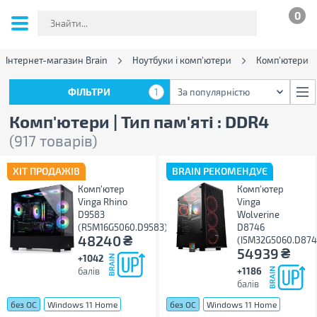
0
Інтернет-магазин Brain
Ноутбуки і комп'ютери
Комп'ютери
ФІЛЬТРИ
1
За популярністю
ФІЛЬТРИ
1
За популярністю
Комп'ютери | Тип пам'яті : DDR4
(917 товарів)
ХІТ ПРОДАЖІВ
BRAIN РЕКОМЕНДУЄ
Комп'ютер
Комп'ютер
Vinga Rhino
Vinga
D9583
Wolverine
(R5M16G5060.D9583)
D8746
₴
48240
(I5M32G5060.D874
₴
54939
+1042
балів
+1186
балів
без ОС
Windows 11 Home
без ОС
Windows 11 Home