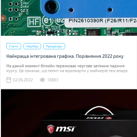
Статті
Ноутбук
Процесори
Найкраща інтегрована графіка. Порівняння 2022 року
На даний момент біткойн переживає чергове затяжне падіння
курсу. Це означає, що попит на відеокарти у майнерів теж впаде,
що значно знизить, дефіцит GPU на роздрібному ринку.
02.06.2022
13883
Знизяться й ціни на дискретну графіку. Навряд чи вони
повернуться до старого рівня, коли в роздріб карти були лише на
10-15% дорожчі за ціну рекомендовану виробником, але падіння
буде відчутним.