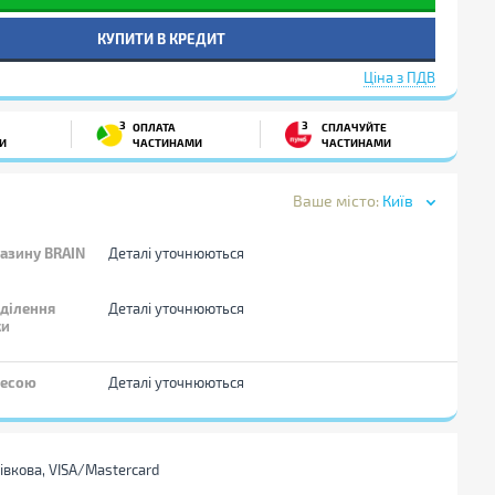
КУПИТИ В КРЕДИТ
Ціна з ПДВ
3
3
ОПЛАТА
СПЛАЧУЙТЕ
И
ЧАСТИНАМИ
ЧАСТИНАМИ
Ваше місто:
Київ
азину BRAIN
Деталі уточнюються
дділення
Деталі уточнюються
ки
ресою
Деталі уточнюються
тівкова, VISA/Mastercard