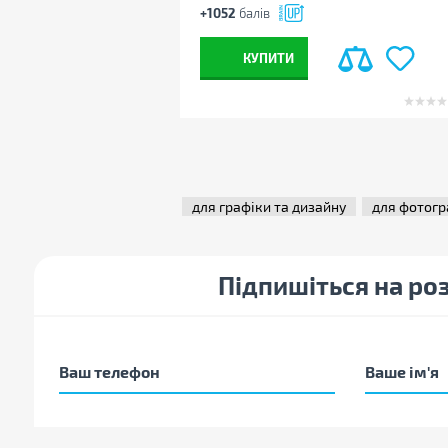
Розташування блоку живлення
нижнє
+1052
балів
Потужність блоку живлення
600 Вт
КУПИТИ
З підсвічуванням
на бічній панелі
,
на п
панелі
,
кулери з підс
Охолодження
охолодження ЦП: баш
x 120 мм ARGB LED в
Ширина, мм
215
Висота, мм
435
Глибина, мм
435
для графіки та дизайну
для фотог
Колір
чорний
Інші
Підпишіться на ро
Виробник
Vinga
Країна виробництва
Україна
Гарантія, міс
36
Примітка
Виробник може змінюв
зовнішній вигляд і к