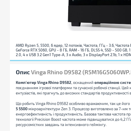
AMD Ryzen 5, 5500, 6 ядер, 12 потоків, Частота, ГГц - 3.6, Частота
GeForce RTX 5060, GPU - 8 ГБ, RAM - 16 ГБ, DLSS 4, SSD - 500 GB, 1 х
2.0, 4 x USB 3.2 Gen1 Type-A, 3 x Audio, 3 x DisplayPort 2.1b, 1 x HDM
Опис
Vinga Rhino D9582 (R5M16G5060WP.
Комп'ютер Vinga Rhino D9582
, оснащений
операційною систе
поєднанням ігрової платформи та сучасної робочої станції. Цей
ентузіастів, які прагнуть до високих стандартів продуктивності
Що робить Vinga Rhino D9582 особливо вражаючим, так це йог
5 5500
мікроархітектури Zen 3. Процесор виготовлено за 7-нм 
енергоефективність і продуктивність. Базова тактова частота пр
технології Precision Boost частота може підвищуватися до 4,2 Г
ресурсомістких завдань та інтенсивного геймінгу.