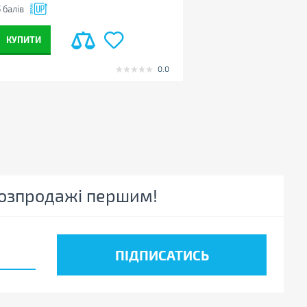
5
балів
+995
балів
КУПИТИ
КУПИТИ
0.0
 розпродажі першим!