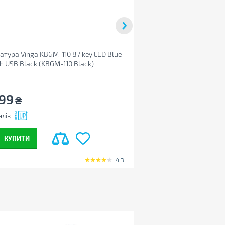
атура Vinga KBGM-110 87 key LED Blue
Пристрій безперебійно
h USB Black (KBGM-110 Black)
LogicPower LPM-U1250V
399
5 477
₴
₴
алів
+238
балів
КУПИТИ
КУПИТИ
4.3