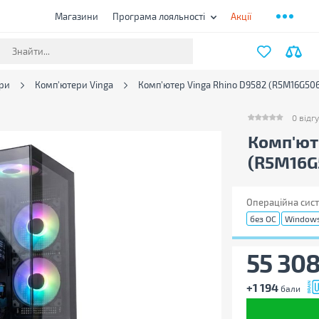
Магазини
Програма лояльності
Акції
ри
Комп'ютери Vinga
Комп'ютер Vinga Rhino D9582 (R5M16G50
0
відгу
0
відгукі
Комп'ют
(R5M16G
Операційна сист
без ОС
Windows
55 30
+1 194
бали