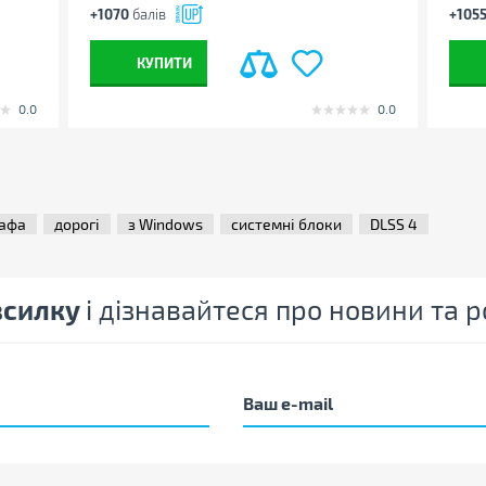
+1070
балів
+105
КУПИТИ
роцесорі
,
на задній панелі
,
на верхній
вічуванням
0.0
0.0
товий кулер ARGB, охолодження корпусу: 6
ентилятора
рафа
дорогі
з Windows
системні блоки
DLSS 4
зсилку
і дізнавайтеся про новини та
ати властивості, характеристики,
омплектацію товарів без попередження