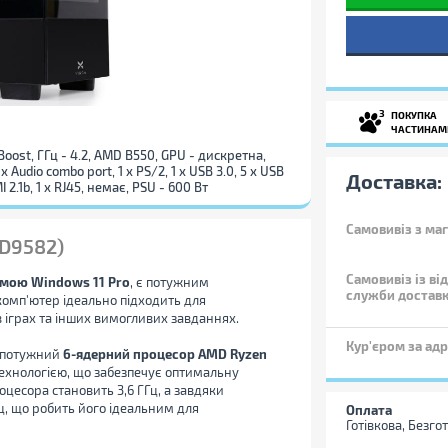
3
ПОКУПКА
ЧАСТИНАМ
 Boost, ГГц - 4.2, AMD B550, GPU - дискретна,
 Audio combo port, 1 x PS/2, 1 x USB 3.0, 5 x USB
Доставка:
I 2.1b, 1 x RJ45, немає, PSU - 600 Вт
Самовивіз
з маг
D9582)
Самовивіз із ві
мою Windows 11 Pro
, є потужним
служби достав
 комп'ютер ідеально підходить для
 в іграх та інших вимогливих завданнях.
Кур'єром за ад
о потужний
6-ядерний процесор AMD Ryzen
технологією, що забезпечує оптимальну
оцесора становить 3,6 ГГц, а завдяки
Гц, що робить його ідеальним для
Оплата
Готівкова, Безго