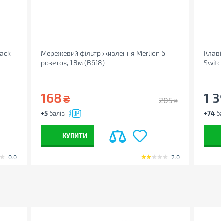
lack
Мережевий фільтр живлення Merlion 6
Клаві
розеток, 1,8м (B618)
Switc
168
1 
₴
205
₴
+5
балів
+74
б
КУПИТИ
0.0
2.0