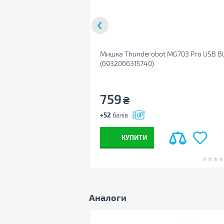
Тип пам'яті
DDR4
Частота пам'яті
3200 MHz
Стандарт пам'яті
PC4-25600
Максимальний об'єм пам'яті
128 ГБ
Мишка Thunderobot MG703 Pro USB B
Система зберігання
(6932066315740)
Типи внутрішніх накопичувачів
SSD
Об'єм SSD
500 GB
759
₴
Оптичний привід
без DVD
+52
балів
Кардридер
немає
Мультимедіа
КУПИТИ
Вбудований мікрофон
немає
Вбудована веб-камера
немає
Аудіоконтролер
Realtek Audio Codec
Аналоги
Багатоканальний звук
7.1
Комунікаційні можливості