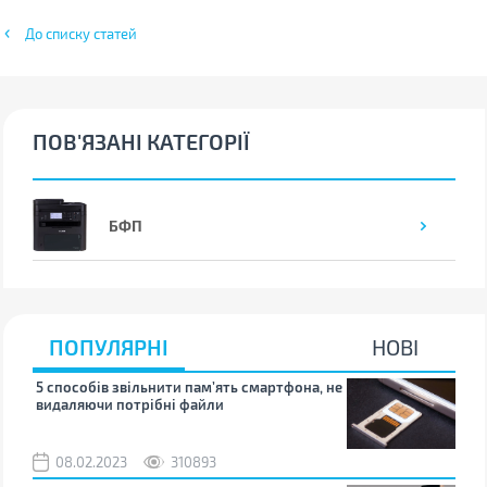
До списку статей
ПОВ'ЯЗАНІ КАТЕГОРІЇ
БФП
ПОПУЛЯРНІ
НОВІ
5 способів звільнити пам’ять смартфона, не
Що 
видаляючи потрібні файли
тих
08.02.2023
310893
1