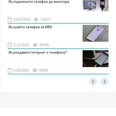
Як підключити телефон до монітора
Як 
зно
09.02.2023
115873
0
Як знайти телефон за IMEI
Чом
12.07.2022
84198
0
Як роздавати інтернет з телефону?
Як 
від
11.02.2023
81624
2