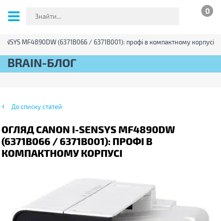
0
-SENSYS MF4890DW (6371B066 / 6371В001): профі в компактному корпусі
BRAIN-БЛОГ
До списку статей
ОГЛЯД CANON I-SENSYS MF4890DW
(6371B066 / 6371В001): ПРОФІ В
КОМПАКТНОМУ КОРПУСІ