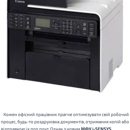
Кожен офісний працівник прагне оптимізувати свій робочий
процес, будь-то роздруківка документів, отримання копій або
відправкою їх поп почт. Однак з новим
МФУ i-SENSYS