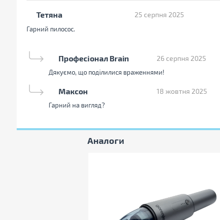
Примітка
Виробник може змінюв
Тетяна
25 серпня 2025
зовнішній вигляд і к
Гарний пилосос.
Ваше ім'я:
Ваш к
Професіонал Brain
26 серпня 2025
Дякуємо, що поділилися враженнями!
Ваш e-mail:
Максон
18 жовтня 2025
Ваше ім'я:
В
Гарний на вигляд?
Ваше ім'я:
В
Ваш e-mail:
Аналоги
Ваш e-mail: