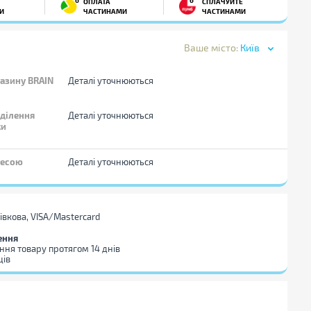
ОПЛАТА
СПЛАЧУЙТЕ
И
ЧАСТИНАМИ
ЧАСТИНАМИ
Ваше місто:
Київ
азину BRAIN
Деталі уточнюються
дділення
Деталі уточнюються
ки
ресою
Деталі уточнюються
тівкова, VISA/Mastercard
ення
ння товару протягом 14 днів
ців