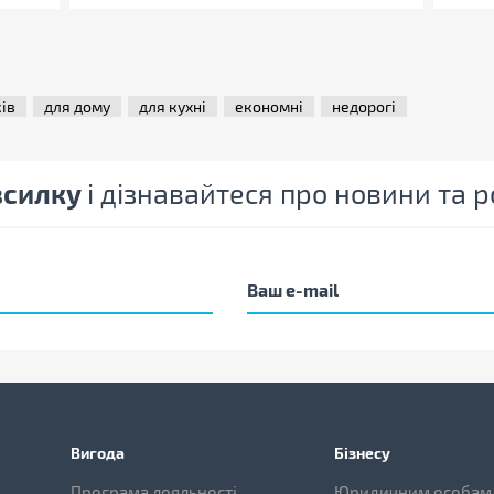
ків
для дому
для кухні
економні
недорогі
зсилку
і дізнавайтеся про новини та
Вигода
Бізнесу
Програма лояльності
Юридичним особам