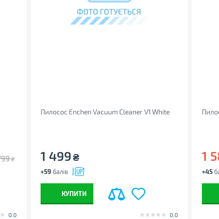
Пилосос Enchen Vacuum Cleaner V1 White
Пилос
1 499
1 
₴
799
₴
+59
балів
+45
б
КУПИТИ
0.0
0.0