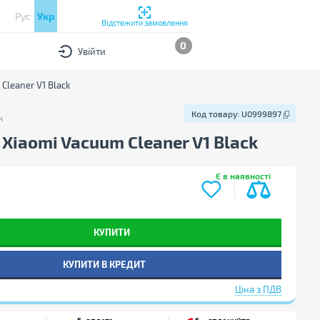
Рус
Укр
Відстежити замовлення
0
Увійти
Cleaner V1 Black
Код товару:
U0999897
к
Код товару:
U0999897
Xiaomi Vacuum Cleaner V1 Black
Є в наявності
КУПИТИ
КУПИТИ В КРЕДИТ
Ціна з ПДВ
6
6