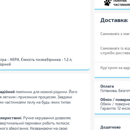
ПОКУПКА
ЧАСТИНАМ
Доставка:
Самовивіз
з маг
Самовивіз із ві
служби достав
тра - НЕРА, Ємність пилозбірника - 1.2 л,
 чорний
Кур'єром за ад
Оплата
Готівкова, Безго
надійний
помічник для кожної родини. Його
я легким і приємним процесом. Завдяки
Обмін / поверн
ими частинками пилу на будь-яких типах
Обмін / поверне
Гарантія: 12 міся
икористанні
. Ручне керування дозволяє
вертикальної парковки робить пилосос
Додатково
ного зберігання. Незважаючи на свою