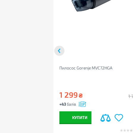
Пилосос Gorenje MVC72HGA
1 299
₴
1 
+43
балів
КУПИТИ