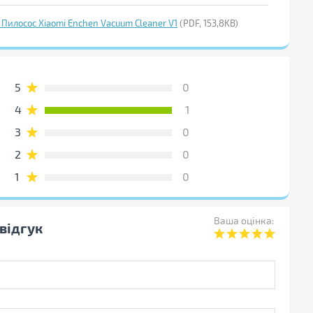
о Пилосос Xiaomi Enchen Vacuum Cleaner V1
(PDF, 153,8KB)
5
0
4
1
3
0
2
0
1
0
Ваша оцінка:
відгук