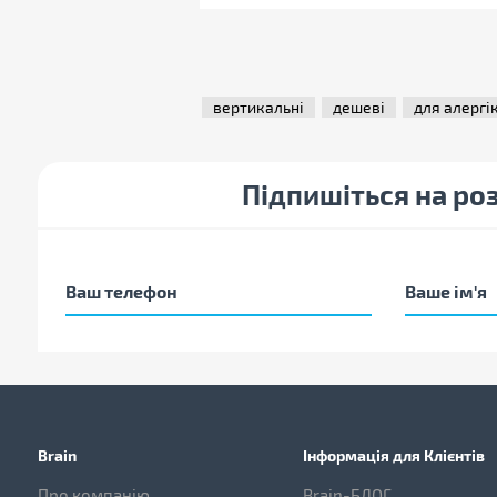
вертикальні
дешеві
для алергі
Підпишіться на ро
Brain
Інформація для Клієнтів
Про компанію
Brain-БЛОГ