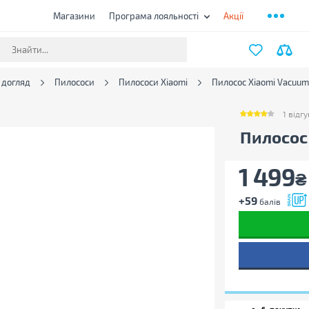
Магазини
Програма лояльності
Акції
 догляд
Пилососи
Пилососи Xiaomi
Пилосос Xiaomi Vacuum 
1
відгу
1
відгук
Пилосос 
1 499
₴
+59
балів
6