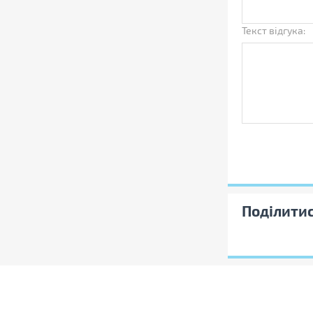
а
Текст відгука:
Поділити