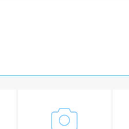
ати властивості, характеристики,
омплектацію товарів без попередження
оментар:
аш коментар:
аш коментар: