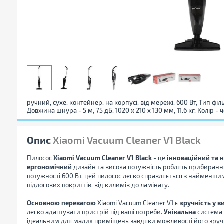
ручний, сухе, контейнер, на корпусі, від мережі, 600 Вт, Тип філь
Довжина шнура - 5 м, 75 дБ, 1020 х 210 х 130 мм, 11.6 кг, Колір -
Опис
Xiaomi Vacuum Cleaner V1 Black
Пилосос
Xiaomi Vacuum Cleaner V1 Black
- це
інноваційний та 
ергономічний
дизайн та висока потужність роблять прибиранн
потужності 600 Вт, цей пилосос легко справляється з найменш
підлогових покриттів, від килимів до ламінату.
Основною перевагою
Xiaomi Vacuum Cleaner V1 є
зручність у в
легко адаптувати пристрій під ваші потреби.
Унікальна
система 
ідеальним для малих приміщень завдяки можливості його зруч