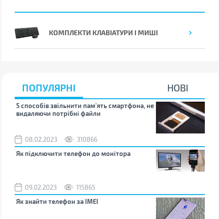
КОМПЛЕКТИ КЛАВІАТУРИ І МИШІ
ПОПУЛЯРНІ
НОВІ
5 способів звільнити пам’ять смартфона, не
Що 
видаляючи потрібні файли
тих
08.02.2023
310866
1
Як підключити телефон до монітора
Як 
зно
09.02.2023
115865
0
Як знайти телефон за IMEI
Чом