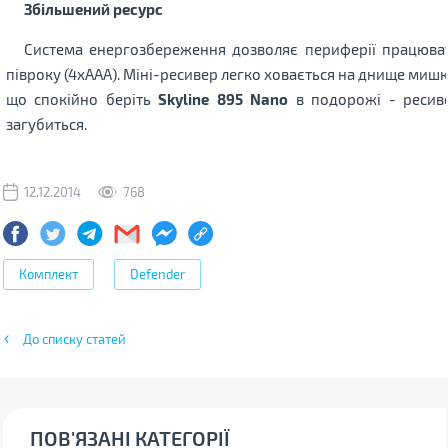
Збільшений ресурс
Система енергозбереження дозволяє периферії працюва
півроку (4xААА). Міні-ресивер легко ховається на днище мишк
що спокійно беріть
Skyline 895 Nano
в подорожі - ресив
загубиться.
12.12.2014
768
Комплект
Defender
До списку статей
ПОВ'ЯЗАНІ КАТЕГОРІЇ