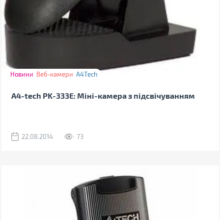
Новини
Веб-камери
A4Tech
A4-tech PK-333E: Міні-камера з підсвічуванням
22.08.2014
73