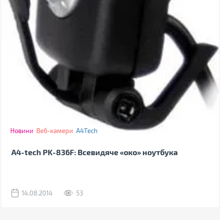
Новини
Веб-камери
A4Tech
A4-tech PK-836F: Всевидяче «око» ноутбука
14.08.2014
53