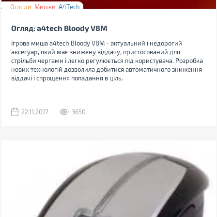
Огляди
Мишки
A4Tech
Огляд: a4tech Bloody V8M
Ігрова миша a4tech Bloody V8M - актуальний і недорогий
аксесуар, який має знижену віддачу, пристосований для
стрільби чергами і легко регулюється під користувача. Розробка
нових технологій дозволила добитися автоматичного зниження
віддачі і спрощення попадання в ціль.
22.11.2017
3650