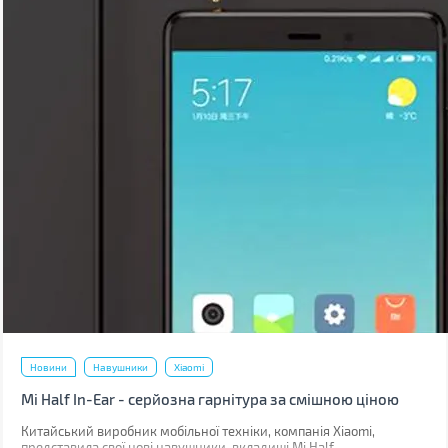
Новини
Навушники
Xiaomi
Mi Half In-Ear - серйозна гарнітура за смішною ціною
Китайський виробник мобільної техніки, компанія Xiaomi,
представила свої нові навушники-вкладиші Mi Half.