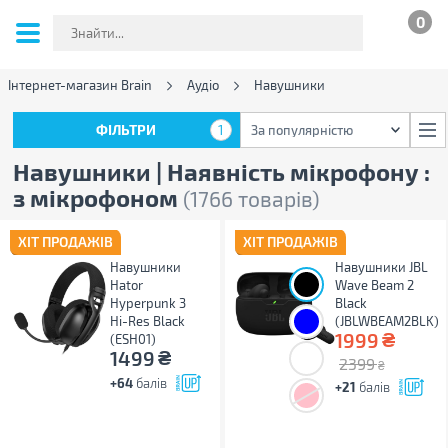
0
Інтернет-магазин Brain
Аудіо
Навушники
ФІЛЬТРИ
1
За популярністю
ФІЛЬТРИ
1
За популярністю
Навушники | Наявність мікрофону :
з мікрофоном
(1766 товарів)
ХІТ ПРОДАЖІВ
ХІТ ПРОДАЖІВ
Навушники
Навушники JBL
Hator
Wave Beam 2
Hyреrpunk 3
Black
Hi-Res Black
(JBLWBEAM2BLK)
₴
1999
(ESH01)
₴
1499
2399
₴
+64
балів
+21
балів