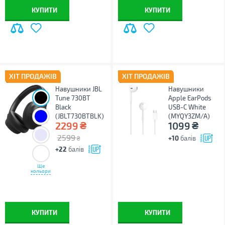
КУПИТИ
КУПИТИ
ХІТ ПРОДАЖІВ
ХІТ ПРОДАЖІВ
Навушники JBL
Навушники
Tune 730BT
Apple EarPods
Black
USB-C White
(JBLT730BTBLK)
(MYQY3ZM/A)
₴
₴
2299
1099
2599
+10
балів
₴
+22
балів
Ще
кольори
КУПИТИ
КУПИТИ