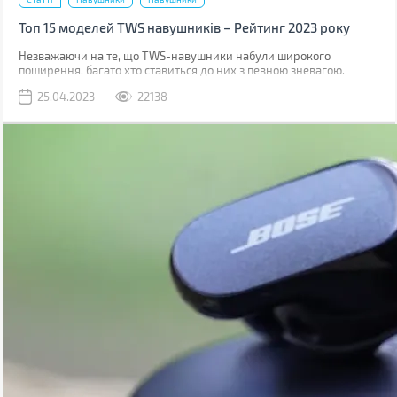
Топ 15 моделей TWS навушників – Рейтинг 2023 року
Незважаючи на те, що TWS-навушники набули широкого
поширення, багато хто ставиться до них з певною зневагою.
Виною тому є міф, що вони мають погане звучання.
25.04.2023
22138