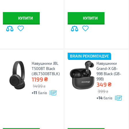
КУПИТИ
КУПИТИ
BRAIN РЕКОМЕНДУЄ
Навушники JBL
Навушники
T500ВТ Black
Grand-X GB-
(JBLT500BTBLK)
99B Black (GB-
₴
1199
99B)
₴
349
1499
₴
399
₴
+11
балів
+14
балів