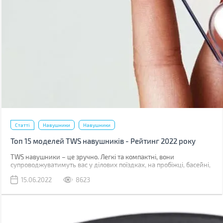
Статті
Навушники
Навушники
Топ 15 моделей TWS навушників - Рейтинг 2022 року
TWS навушники – це зручно. Легкі та компактні, вони
супроводжуватимуть вас у ділових поїздках, на пробіжці, басейні,
подорожі. Часто можна почути, що вони поступаються за якістю
15.06.2022
8623
звуку дротовим моделям, але чи всі можуть почути різницю? Ми
підготували для вас топ-15 моделей у трьох цінових сегментах,
що актуальні у червні 2022. У кожному з них є дуже цікаві
варіанти на будь-який смак та гаманець.