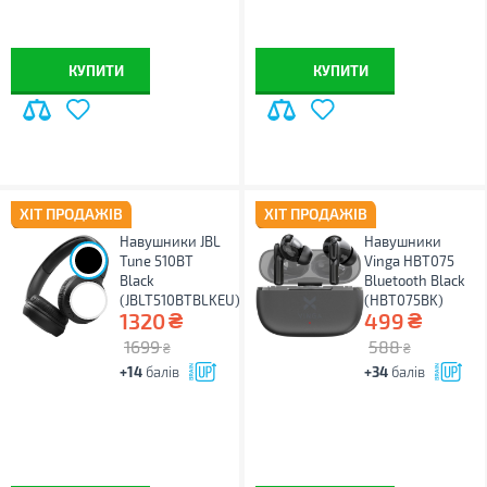
КУПИТИ
КУПИТИ
ХІТ ПРОДАЖІВ
ХІТ ПРОДАЖІВ
Навушники JBL
Навушники
Tune 510BT
Vinga HBT075
Black
Bluetooth Black
(JBLT510BTBLKEU)
(HBT075BK)
₴
₴
1320
499
1699
588
₴
₴
+14
балів
+34
балів