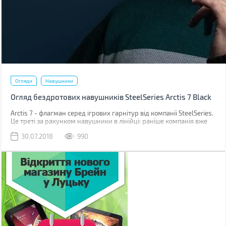
Огляди
Навушники
Огляд бездротових навушників SteelSeries Arctis 7 Black
Arctis 7 - флагман серед ігрових гарнітур від компанії SteelSeries.
Це треті за рахунком навушники в лінійці: раніше компанія вже
знайомила ігроманів і аудиофилів з навушниками Arctis 3 і Arctis
30.07.2018
990
5.