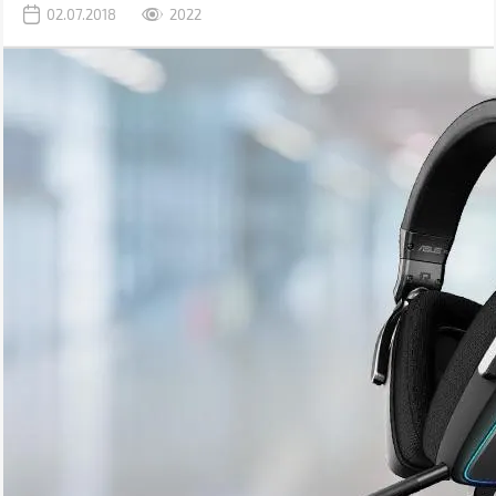
02.07.2018
2022
нове дітище як навушники зі звучанням класу Hi-Fi.