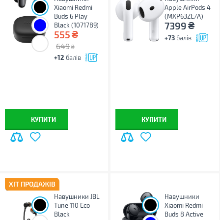
Xiaomi Redmi
Apple AirPods 4
Buds 6 Play
(MXP63ZE/A)
₴
7399
Black (1071789)
₴
555
+73
балів
649
₴
+12
балів
КУПИТИ
КУПИТИ
ХІТ ПРОДАЖІВ
Навушники JBL
Навушники
Tune 110 Eco
Xiaomi Redmi
Black
Buds 8 Active