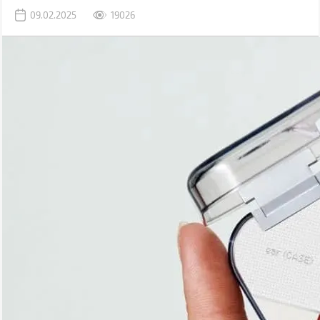
дій. Цього року на ринку з'явилося чимало новинок, зокрема
09.02.2025
19026
навіть бюджетні моделі з підтримкою Hi-Res кодеків.