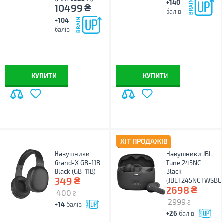
+140
₴
10499
балів
+104
балів
КУПИТИ
КУПИТИ
ХІТ ПРОДАЖІВ
Навушники
Навушники JBL
Grand-X GB-11B
Tune 245NC
Black (GB-11B)
Black
₴
349
(JBLT245NCTWSBL
₴
2698
400
₴
2999
₴
+14
балів
+26
балів