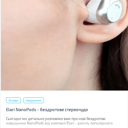
Огляди
Навушники
Elari NanoPods - бездротове стереочудо
Сьогодні ми детально розповімо вам про нові бездротові
навушники NanoPods від компанії Elari - досить популярного
виробника розумних гаджетів. Торгова марка позиціонує своє