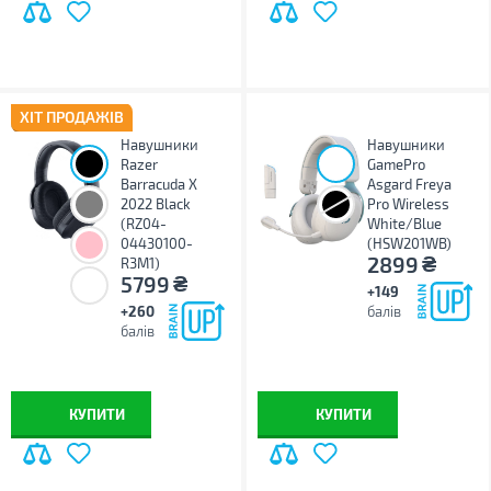
ХІТ ПРОДАЖІВ
Навушники
Навушники
Razer
GamePro
Barracuda X
Asgard Freya
2022 Black
Pro Wireless
(RZ04-
White/Blue
04430100-
(HSW201WB)
₴
2899
R3M1)
₴
5799
+149
+260
балів
балів
КУПИТИ
КУПИТИ