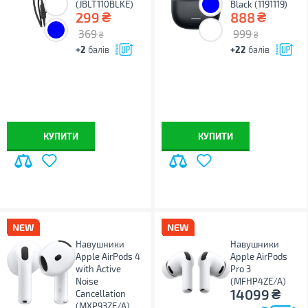
(JBLT110BLKE)
Black (1191119)
₴
₴
299
888
369
999
₴
₴
+2
балів
+22
балів
КУПИТИ
КУПИТИ
Навушники
Навушники
Apple AirPods 4
Apple AirPods
with Active
Pro 3
Noise
(MFHP4ZE/A)
₴
14099
Cancellation
(MXP93ZE/A)