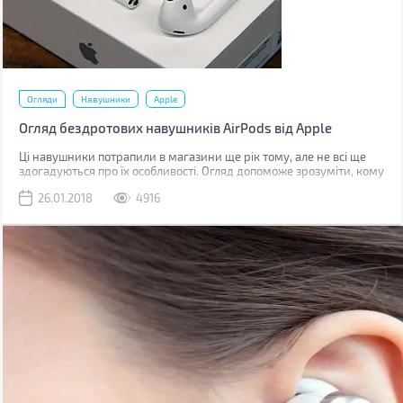
Огляди
Навушники
Apple
Огляд бездротових навушників AirPods від Apple
Ці навушники потрапили в магазини ще рік тому, але не всі ще
здогадуються про їх особливості. Огляд допоможе зрозуміти, кому
цей стильний аксесуар прийдеться до душі.
26.01.2018
4916