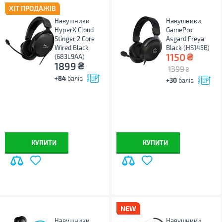
ХІТ ПРОДАЖІВ
Навушники
Навушники
HyperX Cloud
GamePro
Stinger 2 Core
Asgard Freya
Wired Black
Black (HS145B)
₴
1150
(683L9AA)
₴
1899
1399
₴
+84
балів
+30
балів
КУПИТИ
КУПИТИ
Навушники
Навушники