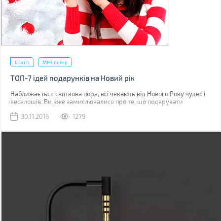
Статті
MP3 плеєр
ТОП-7 ідей подарунків на Новий рік
Наближається святкова пора, всі чекають від Нового Року чудес і
веселощів. Ви вже замислювалися про те, що подарувати
близьким людям і членам сім'ї? Це непростий вибір, але BRAIN-
30.11.2016
1279
Гід підготував для Вас декілька чудових ідей для подарунків на
Новий рік.