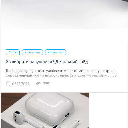
Статті
Навушники
Навушники
Як вибрати навушники? Детальний гайд
Щоб насолоджуватися улюбленими піснями на повну, потрібні
хороші навушники чи аудіосистема. Сьогодні ми розповімо про
навушники: їх будову, спосіб передачі сигналу, характеристики та
05.12.2022
7551
інші фактори, які потрібно врахувати при виборі.