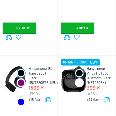
КУПИТИ
КУПИТИ
BRAIN РЕКОМЕНДУЄ
Навушники JBL
Навушники
Tune 520BT
Vinga HBT060
Black
Bluetooth Black
(JBLT520BTBLKEU)
(HBT060BK)
₴
₴
1599
399
1799
453
₴
₴
+15
балів
+27
балів