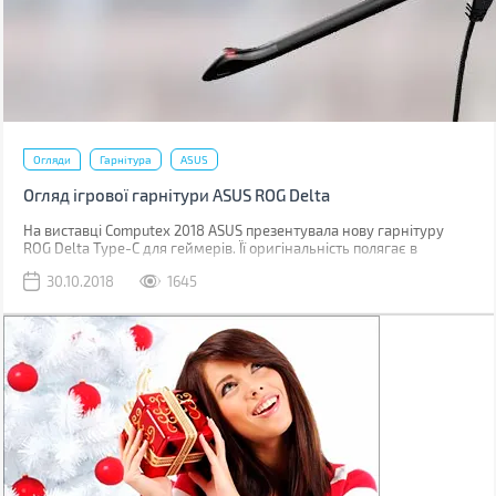
Огляди
Гарнітура
ASUS
Огляд ігрової гарнітури ASUS ROG Delta
На виставці Computex 2018 ASUS презентувала нову гарнітуру
ROG Delta Type-C для геймерів. Її оригінальність полягає в
трикутних амбушюрах, вбудованому цифро-аналоговому
30.10.2018
1645
перетворювачі й райдужному RGB підсвічуванні. А підключається
вона по USB Type-C.