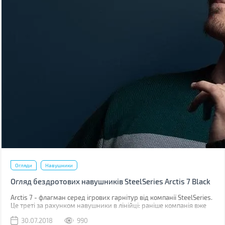
Огляди
Навушники
Огляд бездротових навушників SteelSeries Arctis 7 Black
Arctis 7 - флагман серед ігрових гарнітур від компанії SteelSeries.
Це треті за рахунком навушники в лінійці: раніше компанія вже
знайомила ігроманів і аудиофилів з навушниками Arctis 3 і Arctis
30.07.2018
990
5.