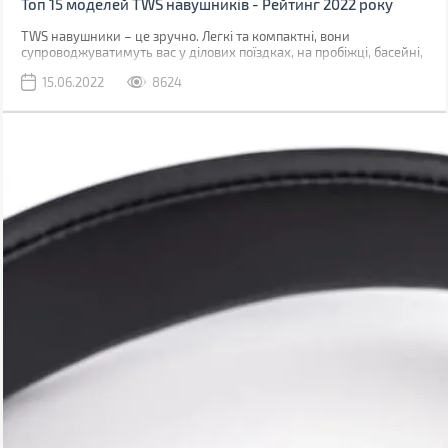
Топ 15 моделей TWS навушників - Рейтинг 2022 року
TWS навушники – це зручно. Легкі та компактні, вони
супроводжуватимуть вас у ділових поїздках, на пробіжці, басейні,
подорожі. Часто можна почути, що вони поступаються за якістю
15.06.2022
8624
звуку дротовим моделям, але чи всі можуть почути різницю? Ми
підготували для вас топ-15 моделей у трьох цінових сегментах,
що актуальні у червні 2022. У кожному з них є дуже цікаві
варіанти на будь-який смак та гаманець.