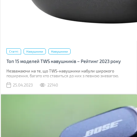
Статті
Навушники
Навушники
Топ 15 моделей TWS навушників – Рейтинг 2023 року
Незважаючи на те, що TWS-навушники набули широкого
поширення, багато хто ставиться до них з певною зневагою.
Виною тому є міф, що вони мають погане звучання.
25.04.2023
22140