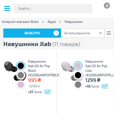
0
Інтернет-магазин Brain
Аудіо
Навушники
ФІЛЬТРИ
1
За популярністю
ФІЛЬТРИ
1
За популярністю
Навушники Jlab
(11 товарів)
Навушники
Навушники
Jlab GO Air Pop
Jlab GO Air Pop
Black
Lilac
(IEUEBGAIRPOPRBLK124)
(IEUEBGAIRPOPRLL
₴
₴
995
1299
1299
+55
балів
₴
+21
балів