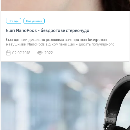
Огляди
Навушники
Elari NanoPods - бездротове стереочудо
Сьогодні ми детально розповімо вам про нові бездротові
навушники NanoPods від компанії Elari - досить популярного
виробника розумних гаджетів. Торгова марка позиціонує своє
02.07.2018
2022
нове дітище як навушники зі звучанням класу Hi-Fi.