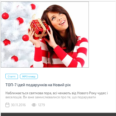
Статті
MP3 плеєр
ТОП-7 ідей подарунків на Новий рік
Наближається святкова пора, всі чекають від Нового Року чудес і
веселощів. Ви вже замислювалися про те, що подарувати
близьким людям і членам сім'ї? Це непростий вибір, але BRAIN-
30.11.2016
1279
Гід підготував для Вас декілька чудових ідей для подарунків на
Новий рік.