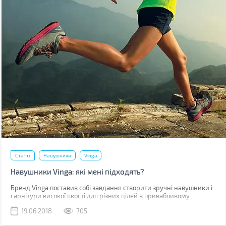
Статті
Навушники
Vinga
Навушники Vinga: які мені підходять?
Бренд Vinga поставив собі завдання створити зручні навушники і
гарнітури високої якості для різних цілей в привабливому
дизайні. Щоб кожен зміг знайти собі відповідні за смаком і
19.06.2018
705
призначенням. Як же визначитися?