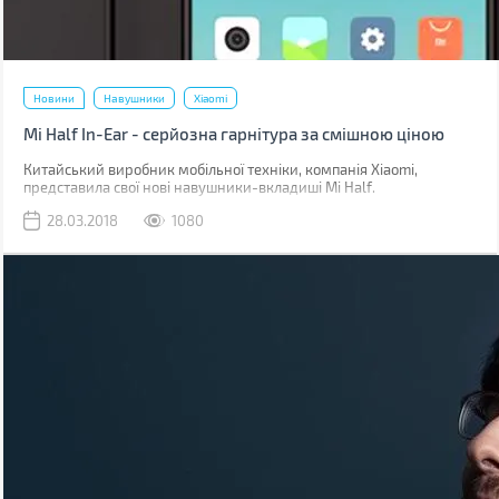
Новини
Навушники
Xiaomi
Mi Half In-Ear - серйозна гарнітура за смішною ціною
Китайський виробник мобільної техніки, компанія Xiaomi,
представила свої нові навушники-вкладиші Mi Half.
28.03.2018
1080