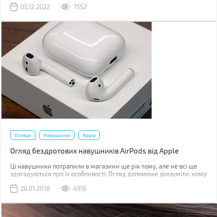
навушники: їх будову, спосіб передачі сигналу, характеристики та
05.12.2022
7552
інші фактори, які потрібно врахувати при виборі.
Огляди
Навушники
Apple
Огляд бездротових навушників AirPods від Apple
Ці навушники потрапили в магазини ще рік тому, але не всі ще
здогадуються про їх особливості. Огляд допоможе зрозуміти, кому
цей стильний аксесуар прийдеться до душі.
26.01.2018
4916