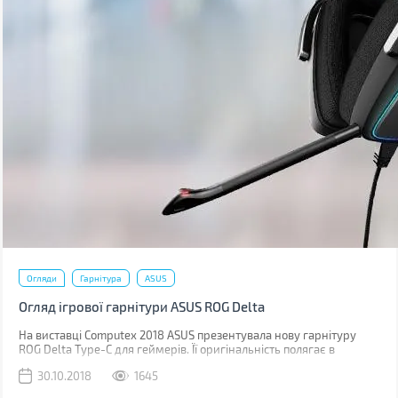
Огляди
Гарнітура
ASUS
Огляд ігрової гарнітури ASUS ROG Delta
На виставці Computex 2018 ASUS презентувала нову гарнітуру
ROG Delta Type-C для геймерів. Її оригінальність полягає в
трикутних амбушюрах, вбудованому цифро-аналоговому
30.10.2018
1645
перетворювачі й райдужному RGB підсвічуванні. А підключається
вона по USB Type-C.