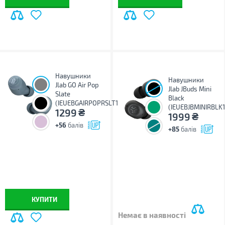
Навушники
Навушники
Jlab GO Air Pop
Jlab JBuds Mini
Slate
Black
(IEUEBGAIRPOPRSLT124)
(IEUEBJBMINIRBLK1
₴
1299
₴
1999
+56
балів
+85
балів
КУПИТИ
Немає в наявності