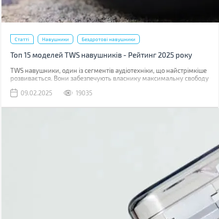
Статті
Навушники
Бездротові навушники
Топ 15 моделей TWS навушників - Рейтинг 2025 року
TWS навушники, один із сегментів аудіотехніки, що найстрімкіше
розвивається. Вони забезпечують власнику максимальну свободу
дій. Цього року на ринку з'явилося чимало новинок, зокрема
09.02.2025
19035
навіть бюджетні моделі з підтримкою Hi-Res кодеків.