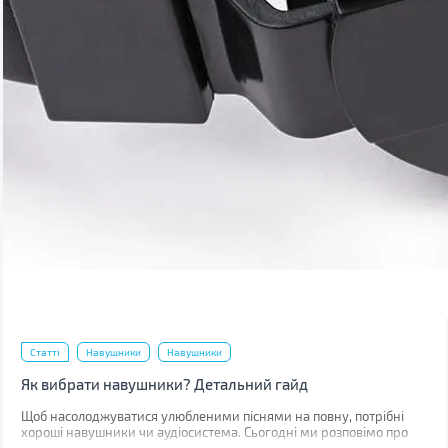
Статті
Навушники
Навушники
Як вибрати навушники? Детальний гайд
Щоб насолоджуватися улюбленими піснями на повну, потрібні
хороші навушники чи аудіосистема. Сьогодні ми розповімо про