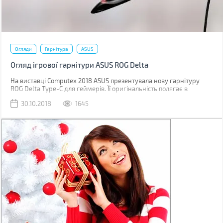
Огляди
Гарнітура
ASUS
Огляд ігрової гарнітури ASUS ROG Delta
На виставці Computex 2018 ASUS презентувала нову гарнітуру
ROG Delta Type-C для геймерів. Її оригінальність полягає в
трикутних амбушюрах, вбудованому цифро-аналоговому
30.10.2018
1645
перетворювачі й райдужному RGB підсвічуванні. А підключається
вона по USB Type-C.