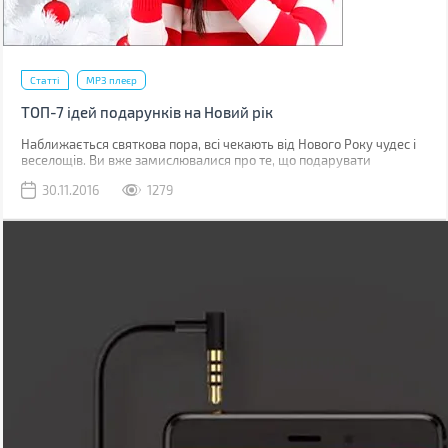
Статті
MP3 плеєр
ТОП-7 ідей подарунків на Новий рік
Наближається святкова пора, всі чекають від Нового Року чудес і
веселощів. Ви вже замислювалися про те, що подарувати
близьким людям і членам сім'ї? Це непростий вибір, але BRAIN-
30.11.2016
1279
Гід підготував для Вас декілька чудових ідей для подарунків на
Новий рік.