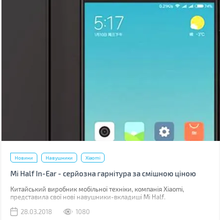
Новини
Навушники
Xiaomi
Mi Half In-Ear - серйозна гарнітура за смішною ціною
Китайський виробник мобільної техніки, компанія Xiaomi,
представила свої нові навушники-вкладиші Mi Half.
28.03.2018
1080