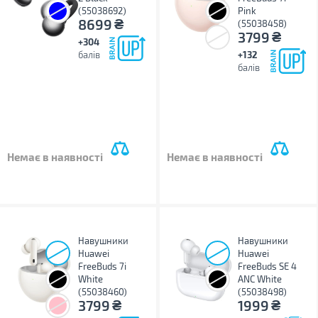
(55038692)
Pink
₴
8699
(55038458)
₴
3799
+304
балів
+132
балів
Немає в наявності
Немає в наявності
Навушники
Навушники
Huawei
Huawei
FreeBuds 7i
FreeBuds SE 4
White
ANC White
(55038460)
(55038498)
₴
₴
3799
1999