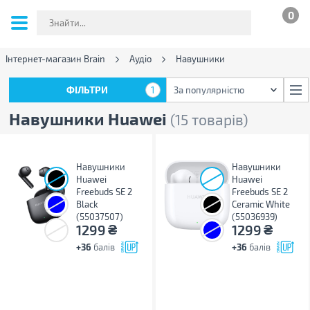
0
Інтернет-магазин Brain
Аудіо
Навушники
ФІЛЬТРИ
1
За популярністю
ФІЛЬТРИ
1
За популярністю
Навушники Huawei
(15 товарів)
Навушники
Навушники
Huawei
Huawei
Freebuds SE 2
Freebuds SE 2
Black
Ceramic White
(55037507)
(55036939)
₴
₴
1299
1299
+36
балів
+36
балів