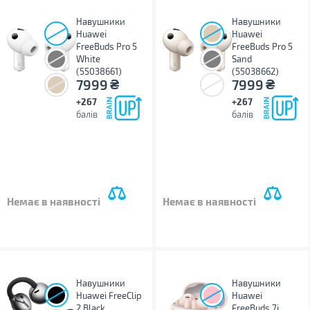
Навушники
Навушники
Huawei
Huawei
FreeBuds Pro 5
FreeBuds Pro 5
White
Sand
(55038661)
(55038662)
₴
₴
7999
7999
+267
+267
балів
балів
Немає в наявності
Немає в наявності
Навушники
Навушники
Huawei FreeClip
Huawei
2 Black
FreeBuds 7i