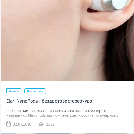
Огляди
Навушники
Elari NanoPods - бездротове стереочудо
Сьогодні ми детально розповімо вам про нові бездротові
навушники NanoPods від компанії Elari - досить популярного
виробника розумних гаджетів. Торгова марка позиціонує своє
02.07.2018
2022
нове дітище як навушники зі звучанням класу Hi-Fi.