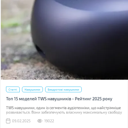
Статті
Навушники
Бездротові навушники
Топ 15 моделей TWS навушників - Рейтинг 2025 року
TWS навушники, один із сегментів аудіотехніки, що найстрімкіше
розвивається. Вони забезпечують власнику максимальну свободу
дій. Цього року на ринку з'явилося чимало новинок, зокрема
09.02.2025
19022
навіть бюджетні моделі з підтримкою Hi-Res кодеків.