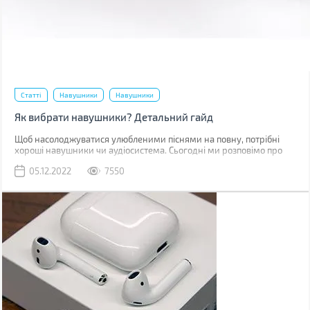
Статті
Навушники
Навушники
Як вибрати навушники? Детальний гайд
Щоб насолоджуватися улюбленими піснями на повну, потрібні
хороші навушники чи аудіосистема. Сьогодні ми розповімо про
навушники: їх будову, спосіб передачі сигналу, характеристики та
05.12.2022
7550
інші фактори, які потрібно врахувати при виборі.