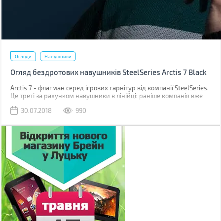
Огляди
Навушники
Огляд бездротових навушників SteelSeries Arctis 7 Black
Arctis 7 - флагман серед ігрових гарнітур від компанії SteelSeries.
Це треті за рахунком навушники в лінійці: раніше компанія вже
знайомила ігроманів і аудиофилів з навушниками Arctis 3 і Arctis
30.07.2018
990
5.