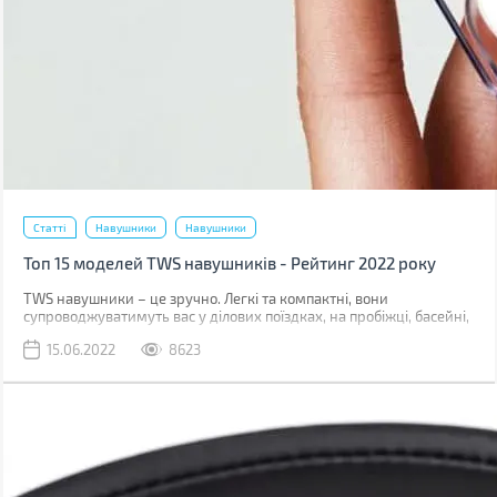
Статті
Навушники
Навушники
Топ 15 моделей TWS навушників - Рейтинг 2022 року
TWS навушники – це зручно. Легкі та компактні, вони
супроводжуватимуть вас у ділових поїздках, на пробіжці, басейні,
подорожі. Часто можна почути, що вони поступаються за якістю
15.06.2022
8623
звуку дротовим моделям, але чи всі можуть почути різницю? Ми
підготували для вас топ-15 моделей у трьох цінових сегментах,
що актуальні у червні 2022. У кожному з них є дуже цікаві
варіанти на будь-який смак та гаманець.