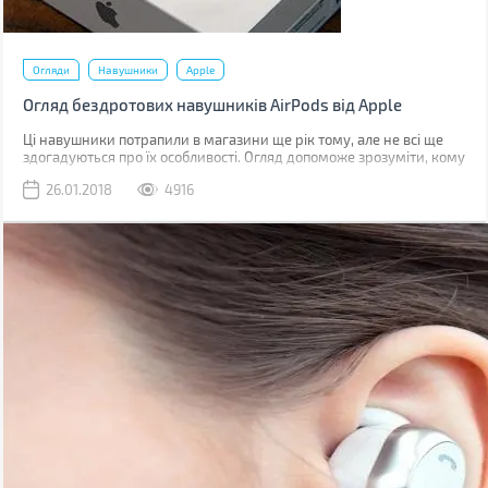
Огляди
Навушники
Apple
Огляд бездротових навушників AirPods від Apple
Ці навушники потрапили в магазини ще рік тому, але не всі ще
здогадуються про їх особливості. Огляд допоможе зрозуміти, кому
цей стильний аксесуар прийдеться до душі.
26.01.2018
4916