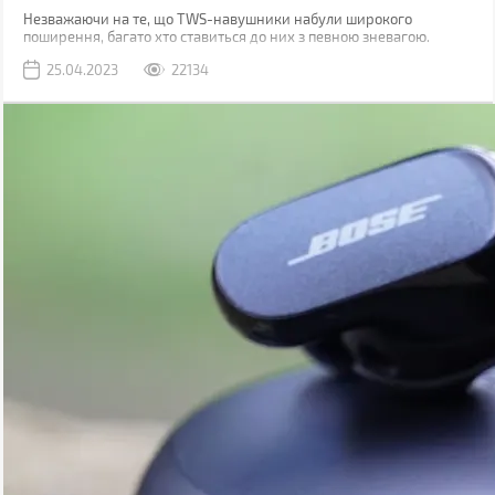
Незважаючи на те, що TWS-навушники набули широкого
поширення, багато хто ставиться до них з певною зневагою.
Виною тому є міф, що вони мають погане звучання.
25.04.2023
22134