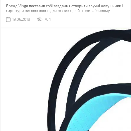
Бренд Vinga поставив собі завдання створити зручні навушники і
гарнітури високої якості для різних цілей в привабливому
дизайні. Щоб кожен зміг знайти собі відповідні за смаком і
19.06.2018
704
призначенням. Як же визначитися?