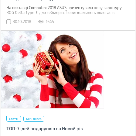
На виставці Computex 2018 ASUS презентувала нову гарнітуру
ROG Delta Type-C для геймерів. Її оригінальність полягає в
трикутних амбушюрах, вбудованому цифро-аналоговому
30.10.2018
1645
перетворювачі й райдужному RGB підсвічуванні. А підключається
вона по USB Type-C.
Статті
MP3 плеєр
ТОП-7 ідей подарунків на Новий рік