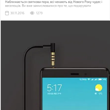
Наближається святкова пора, всі чекають від Нового Року чудес і
веселощів. Ви вже замислювалися про те, що подарувати
близьким людям і членам сім'ї? Це непростий вибір, але BRAIN-
30.11.2016
1279
Гід підготував для Вас декілька чудових ідей для подарунків на
Новий рік.