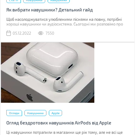
Статті
Навушники
Навушники
Як вибрати навушники? Детальний гайд
Щоб насолоджуватися улюбленими піснями на повну, потрібні
хороші навушники чи аудіосистема. Сьогодні ми розповімо про
навушники: їх будову, спосіб передачі сигналу, характеристики та
05.12.2022
7550
інші фактори, які потрібно врахувати при виборі.
Огляди
Навушники
Apple
Огляд бездротових навушників AirPods від Apple
Ці навушники потрапили в магазини ще рік тому, але не всі ще