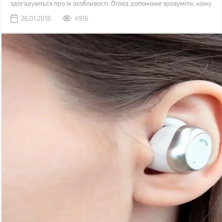
здогадуються про їх особливості. Огляд допоможе зрозуміти, кому
цей стильний аксесуар прийдеться до душі.
26.01.2018
4916