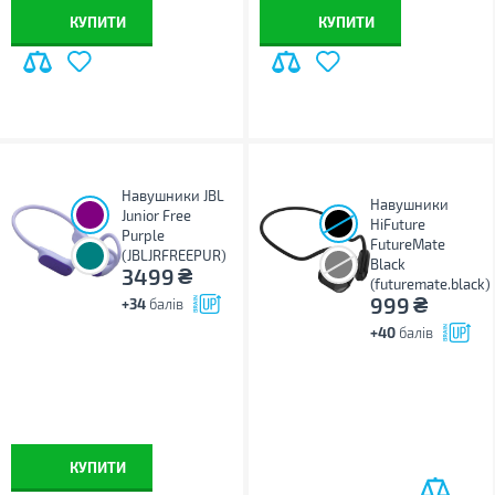
КУПИТИ
КУПИТИ
Навушники JBL
Навушники
Junior Free
HiFuture
Purple
FutureMate
(JBLJRFREEPUR)
Black
₴
3499
(futuremate.black)
₴
999
+34
балів
+40
балів
КУПИТИ