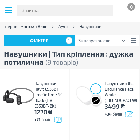
0
Інтернет-магазин Brain
Аудіо
Навушники
ФІЛЬТРИ
1
За популярністю
ФІЛЬТРИ
1
За популярністю
Навушники | Тип кріплення : дужка
потилична
(9 товарів)
Навушники
Навушники JBL
Havit E553BT
Endurance Pace
FreeGo Pro ENC
White
Black (HV-
(JBLENDUPACEWH
₴
3499
E553BT-BK)
₴
1270
+34
балів
+71
балів