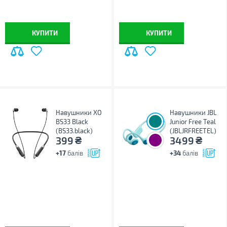
КУПИТИ
КУПИТИ
Навушники XO
Навушники JBL
BS33 Black
Junior Free Teal
(BS33.black)
(JBLJRFREETEL)
₴
₴
399
3499
+17
балів
+34
балів