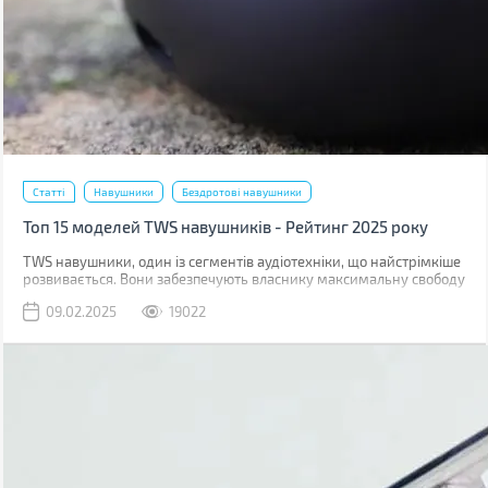
Статті
Навушники
Бездротові навушники
Топ 15 моделей TWS навушників - Рейтинг 2025 року
TWS навушники, один із сегментів аудіотехніки, що найстрімкіше
розвивається. Вони забезпечують власнику максимальну свободу
дій. Цього року на ринку з'явилося чимало новинок, зокрема
09.02.2025
19022
навіть бюджетні моделі з підтримкою Hi-Res кодеків.