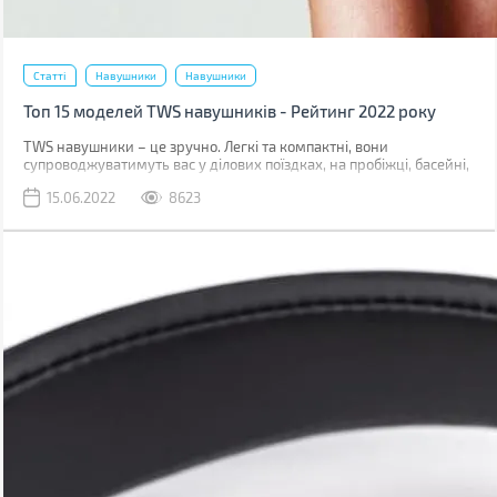
Статті
Навушники
Навушники
Топ 15 моделей TWS навушників - Рейтинг 2022 року
TWS навушники – це зручно. Легкі та компактні, вони
супроводжуватимуть вас у ділових поїздках, на пробіжці, басейні,
подорожі. Часто можна почути, що вони поступаються за якістю
15.06.2022
8623
звуку дротовим моделям, але чи всі можуть почути різницю? Ми
підготували для вас топ-15 моделей у трьох цінових сегментах,
що актуальні у червні 2022. У кожному з них є дуже цікаві
варіанти на будь-який смак та гаманець.