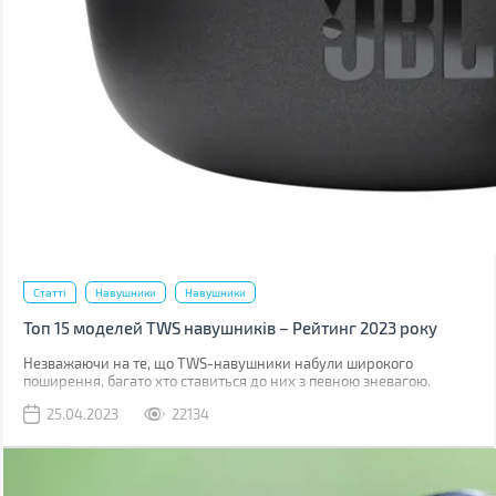
Статті
Навушники
Навушники
Топ 15 моделей TWS навушників – Рейтинг 2023 року
Незважаючи на те, що TWS-навушники набули широкого
поширення, багато хто ставиться до них з певною зневагою.
Виною тому є міф, що вони мають погане звучання.
25.04.2023
22134