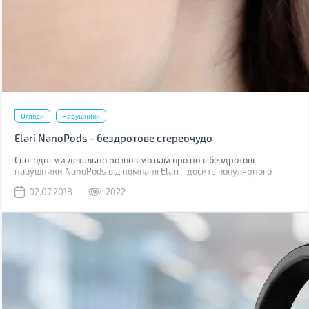
Огляди
Навушники
Elari NanoPods - бездротове стереочудо
Сьогодні ми детально розповімо вам про нові бездротові
навушники NanoPods від компанії Elari - досить популярного
виробника розумних гаджетів. Торгова марка позиціонує своє
02.07.2018
2022
нове дітище як навушники зі звучанням класу Hi-Fi.