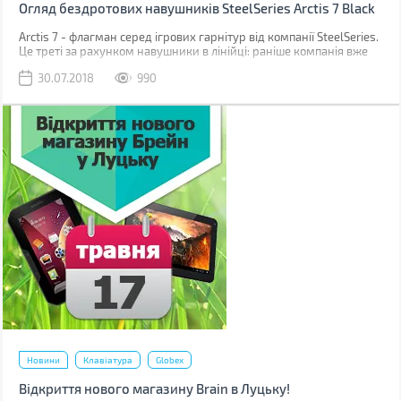
Огляд бездротових навушників SteelSeries Arctis 7 Black
Arctis 7 - флагман серед ігрових гарнітур від компанії SteelSeries.
Це треті за рахунком навушники в лінійці: раніше компанія вже
знайомила ігроманів і аудиофилів з навушниками Arctis 3 і Arctis
30.07.2018
990
5.
Новини
Клавіатура
Globex
Відкриття нового магазину Brain в Луцьку!