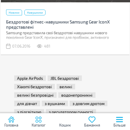
Новини
Навушники
Бездротові фітнес-навушники Samsung Gear IconX
представлені
Samsung представила свої бездротові навушники нового
покоління Gear IconX, призначені для пробіжок, активного
відпочинку і тренувань.
07.06.2016
481
Apple AirPods
JBL бездротові
Xiaomi бездротові
великі
великі безпровідні
водонепроникні
для дівчат
з вушками
з довгим дротом
з підсвіткою
з регулятором гучності
з управлінням
крапельки
маленькі
Головна
Каталог
Кошик
Бажання
Більше
недорогі
провідні для iPhone
студійні