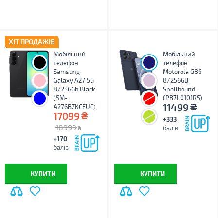
ХІТ ПРОДАЖІВ
Мобільний
Мобільний
телефон
телефон
Samsung
Motorola G86
Galaxy A27 5G
8/256GB
8/256Gb Black
Spellbound
(SM-
(PB7L0101RS)
₴
11499
A276BZKCEUC)
₴
17099
+333
18999
балів
₴
+170
балів
КУПИТИ
КУПИТИ