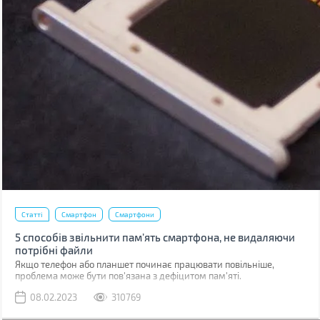
Статті
Смартфон
Смартфони
5 способів звільнити пам’ять смартфона, не видаляючи
потрібні файли
Якщо телефон або планшет починає працювати повільніше,
проблема може бути пов'язана з дефіцитом пам'яті.
08.02.2023
310769