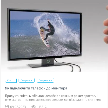
Статті
Смартфон
Смартфони
Як підключити телефон до монітора
Продуктивність мобільних девайсів з кожним роком зростає, і
вже сьогодні на них можна перекласти деякі завдання, для яких
раніше використовувався комп'ютер.
09.02.2023
115814