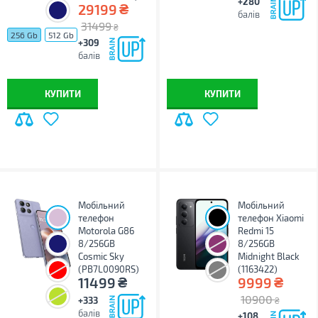
+280
₴
29199
балів
31499
₴
256 Gb
512 Gb
+309
балів
КУПИТИ
КУПИТИ
Мобільний
Мобільний
телефон
телефон Xiaomi
Motorola G86
Redmi 15
8/256GB
8/256GB
Cosmic Sky
Midnight Black
(PB7L0090RS)
(1163422)
₴
₴
11499
9999
10900
+333
₴
балів
+108