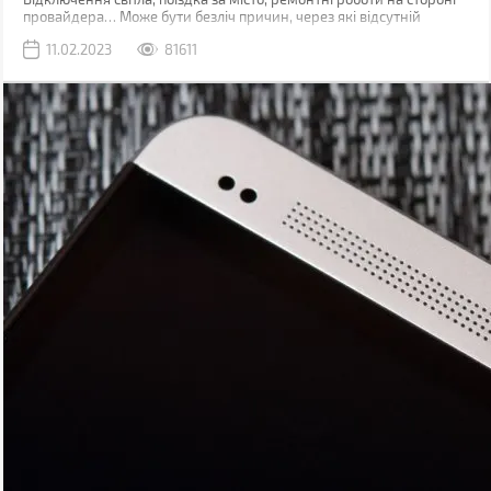
провайдера… Може бути безліч причин, через які відсутній
звичний дротовий інтернет. У такий момент може виручити
11.02.2023
81611
мобільна мережа, звичайно, якщо ви знаходитесь у зоні її
покриття.