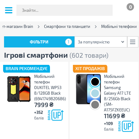
0
нет-магазин Brain
Смартфони та планшети
Мобільні телефони
ФІЛЬТРИ
1
За популярністю
ФІЛЬТРИ
1
За популярністю
Ігрові смартфони
(602 товари)
BRAIN РЕКОМЕНДУЄ
ХІТ ПРОДАЖІВ
Мобільний
Мобільний
телефон
телефон
OUKITEL WP53
Samsung
8/128GB Black
Galaxy A17 LTE
(6941749820686)
8/256Gb Black
₴
7999
(SM-
A175FZKEEUC)
+352
₴
11699
балів
+109
балів