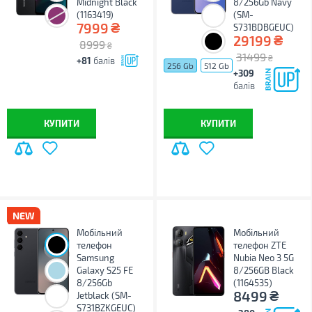
Midnight Black
8/256Gb Navy
(1163419)
(SM-
₴
7999
S731BDBGEUC)
₴
29199
8999
₴
31499
₴
+81
балів
256 Gb
512 Gb
+309
балів
КУПИТИ
КУПИТИ
Мобільний
Мобільний
телефон
телефон ZTE
Samsung
Nubia Neo 3 5G
Galaxy S25 FE
8/256GB Black
8/256Gb
(1164535)
₴
8499
Jetblack (SM-
S731BZKGEUC)