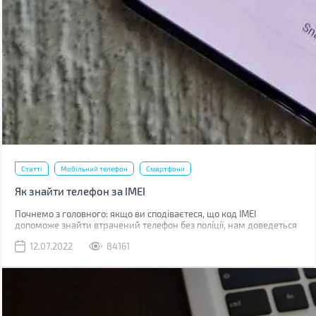
Статті
Мобільний телефон
Смартфони
Як знайти телефон за IMEI
Почнемо з головного: якщо ви сподіваєтеся, що код IMEI
допоможе знайти втрачений телефон без поліції, нам доведеться
вас розчарувати. Якщо ви загубили телефон, наявність коду не
12.07.2022
84161
допоможе абсолютно. Якщо його вкрали, IMEI слід повідомити
поліції, що дозволить відшукати смартфон у майбутньому.