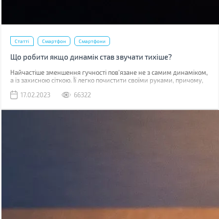
Статті
Смартфон
Смартфони
Що робити якщо динамік став звучати тихіше?
Найчастіше зменшення гучності пов'язане не з самим динаміком,
а із захисною сіткою. Її легко почистити своїми руками, причому,
швидше за все, у вас вдома вже є все необхідне для цього.
17.02.2023
66322