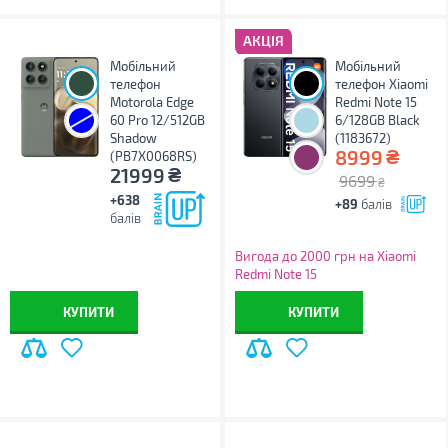
АКЦІЯ
Мобільний
Мобільний
телефон
телефон Xiaomi
Motorola Edge
Redmi Note 15
60 Pro 12/512GB
6/128GB Black
Shadow
(1183672)
₴
8999
(PB7X0068RS)
₴
21999
9699
₴
+638
+89
балів
балів
Вигода до 2000 грн на Xiaomi
Redmi Note 15
КУПИТИ
КУПИТИ