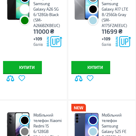
Samsung
Samsung
Galaxy A26 5G
Galaxy A17 LTE
6/128Gb Black
8/256Gb Gray
(SM-
(SM-
A266BZKBEUC)
A175FZAEEUC)
₴
₴
11000
11699
+109
+109
балів
балів
КУПИТИ
КУПИТИ
Мобільний
Мобільний
телефон Xiaomi
телефон
Redmi 15
Samsung
6/128GB
Galaxy S25 FE