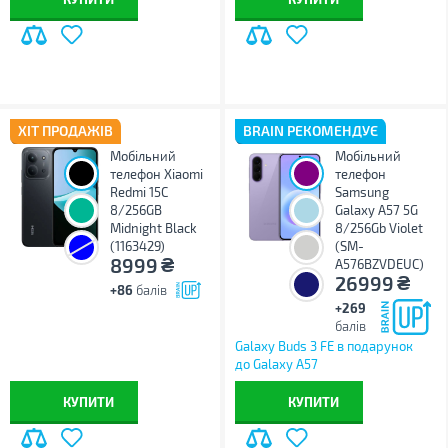
ХІТ ПРОДАЖІВ
BRAIN РЕКОМЕНДУЄ
Мобільний
Мобільний
телефон Xiaomi
телефон
Redmi 15C
Samsung
8/256GB
Galaxy A57 5G
Midnight Black
8/256Gb Violet
(1163429)
(SM-
₴
8999
A576BZVDEUC)
₴
26999
+86
балів
+269
балів
Galaxy Buds 3 FE в подарунок
до Galaxy A57
КУПИТИ
КУПИТИ