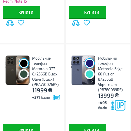
Redmi Note 15
КУПИТИ
КУПИТИ
Мобільний
Мобільний
телефон
телефон
Motorola G77
Motorola Edge
8/256GB Black
60 Fusion
Olive (Black)
8/256GB
(PBAW0026RS)
Slipstream
₴
11999
(PB7E0039RS)
₴
13999
+371
балів
+405
балів
КУПИТИ
КУПИТИ