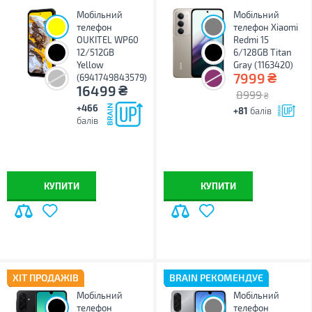
Мобільний
Мобільний
телефон
телефон Xiaomi
OUKITEL WP60
Redmi 15
12/512GB
6/128GB Titan
Yellow
Gray (1163420)
₴
7999
(6941749843579)
₴
16499
8999
₴
+466
+81
балів
балів
КУПИТИ
КУПИТИ
ХІТ ПРОДАЖІВ
BRAIN РЕКОМЕНДУЄ
Мобільний
Мобільний
телефон
телефон