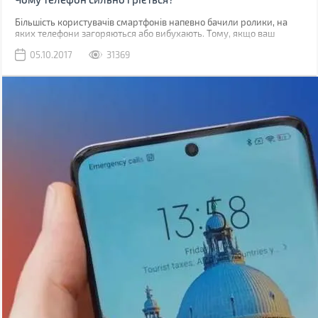
Більшість користувачів смартфонів напевно бачили ролики, на
яких телефони загоряються або вибухають. Тому, якщо ваш
гаджет починає грітися, закономірним є питання, наскільки це
05.10.2017
31369
безпечно.