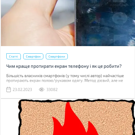
Статті
Смартфон
Смартфони
Чим краще протирати екран телефону і як це робити?
Більшість власників смартфонів (у тому числі автор) найчастіше
протирають екран полою/рукавом одягу. Метод дієвий, але не
найкращий. До серйозних поломок він не призведе, але якщо ви
23.02.2023
33082
уважно придивитесь до дисплея, скоріше за все побачите
маленькі подряпини. Одна з причин їх появи – неправильне
очищення.