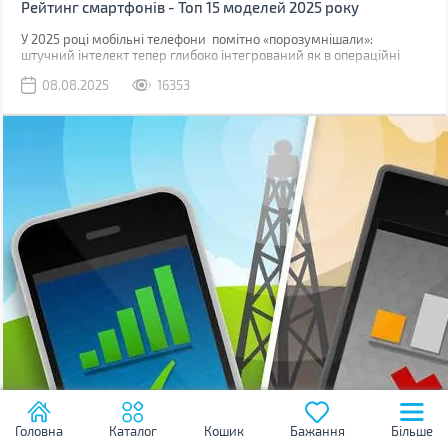
Рейтинг смартфонів - Топ 15 моделей 2025 року
У 2025 році мобільні телефони помітно «порозумнішали»:
штучний інтелект тепер глибоко інтегрований як в операційні
системи, так і безпосередньо в логіку процесорів.
08.08.2025
16353
Головна
Каталог
Кошик
Бажання
Більше