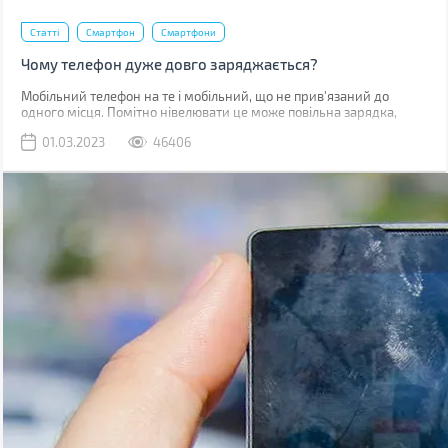
Статті
Смартфон
Смартфони
Чому телефон дуже довго заряджається?
Мобільний телефон на те і мобільний, що не прив'язаний до
одного місця. Помітно нівелювати це може повільна зарядка,
через яку доводиться годинником бути прив'язаним до розетки.
01.03.2023
46406