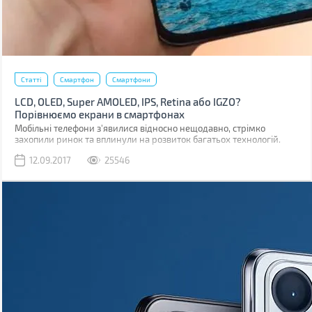
Статті
Смартфон
Смартфони
LCD, OLED, Super AMOLED, IPS, Retina або IGZO?
Порівнюємо екрани в смартфонах
Мобільні телефони з'явилися відносно нещодавно, стрімко
захопили ринок та вплинули на розвиток багатьох технологій.
Навіть на розвиток дисплеїв.
12.09.2017
25546