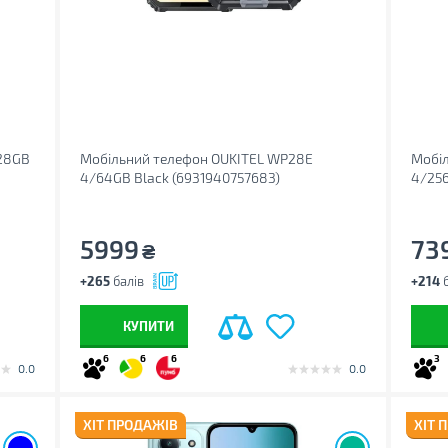
128GB
Мобільний телефон OUKITEL WP28E
Мобіл
4/64GB Black (6931940757683)
4/256
5999
73
₴
+265
балів
+214
б
КУПИТИ
6
6
6
3
0.0
0.0
ХІТ ПРОДАЖІВ
ХІТ 