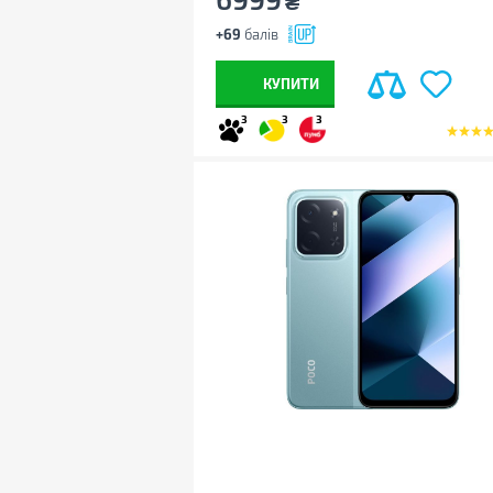
₴
+69
балів
КУПИТИ
3
3
3