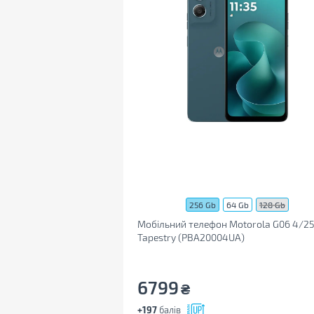
256 Gb
64 Gb
128 Gb
Мобільний телефон Motorola G06 4/2
Tapestry (PBA20004UA)
6799
₴
+197
балів