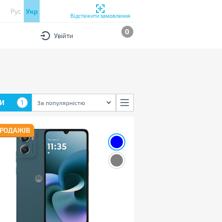
Рус
Укр
Відстежити замовлення
0
Увійти
И
1
За популярністю
ПРОДАЖІВ