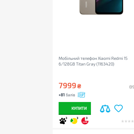
Мобільний телефон Xiaomi Redmi 15
6/128GB Titan Gray (1163420)
7999
₴
8
+81
балів
КУПИТИ
3
3
3