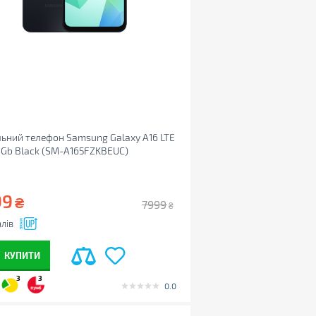
ьний телефон Samsung Galaxy A16 LTE
Gb Black (SM-A165FZKBEUC)
99
₴
7999
₴
лів
КУПИТИ
3
3
0.0