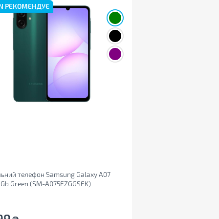
N РЕКОМЕНДУЄ
ьний телефон Samsung Galaxy A07
8Gb Green (SM-A075FZGGSEK)
99