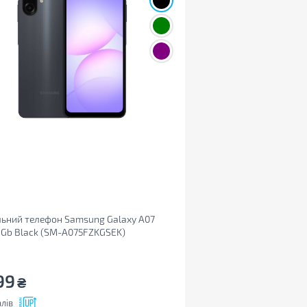
ьний телефон Samsung Galaxy A07
Gb Black (SM-A075FZKGSEK)
99
₴
лів