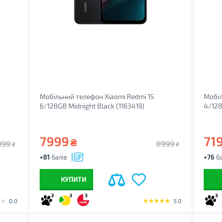
Мобільний телефон Xiaomi Redmi 15
Мобіл
6/128GB Midnight Black (1163419)
4/128
7999
71
₴
999
8999
₴
₴
+81
балів
+76
ба
КУПИТИ
3
3
3
3
0.0
5.0