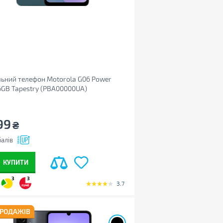
ьний телефон Motorola G06 Power
GB Tapestry (PBA00000UA)
99
₴
алів
КУПИТИ
3
3
3.7
ПРОДАЖІВ