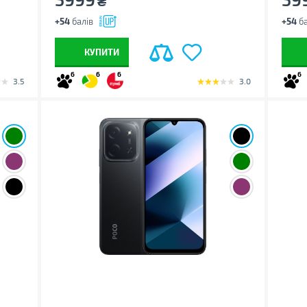
₴
+54
балів
+54
ба
КУПИТИ
6
6
6
6
3.5
3.0