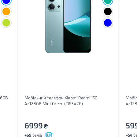
56GB
Мобільний телефон Xiaomi Redmi 15C
Мобіл
4/128GB Mint Green (1163426)
4/128
6999
59
₴
+69
балів
+54
ба