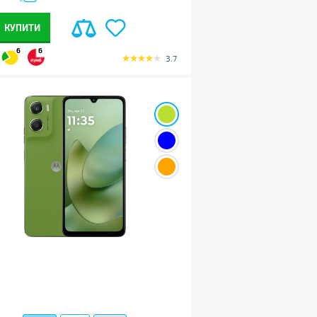
КУПИТИ
6
6
3.7