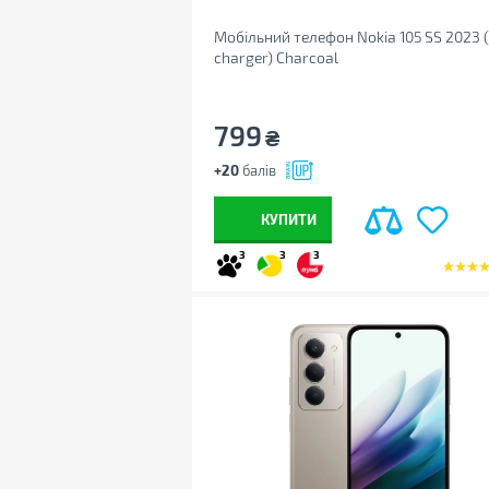
Мобільний телефон Nokia 105 SS 2023 
charger) Charcoal
799
₴
+20
балів
КУПИТИ
3
3
3