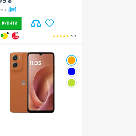
₴
лів
КУПИТИ
6
6
5.0