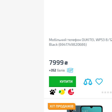
Мобільний телефон OUKITEL WP53 8/
Black (6941749820686)
7999
₴
+352
балів
КУПИТИ
6
6
6
ХІТ ПРОДАЖІВ