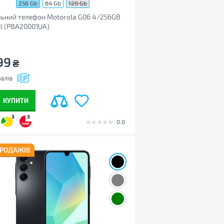
256 Gb
64 Gb
128 Gb
ьний телефон Motorola G06 4/256GB
il (PBA20001UA)
99
₴
алів
КУПИТИ
3
3
0.0
ПРОДАЖІВ