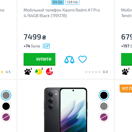
64 Gb
128 Gb
(no
Мобільний телефон Xiaomi Redmi A7 Pro
Мобіл
4/64GB Black (1195178)
Tendr
7499
67
₴
+74
балів
+197
б
КУПИТИ
3
3
3
3
4.5
0.0
ХІТ 