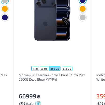
1 TB
2 TB
256 Gb
512 Gb
o Max
Мобільний телефон Apple iPhone 17 Pro Max
Мобіл
256GB Deep Blue (MFYP4)
White
66999
35
₴
+719
балів
+349
б