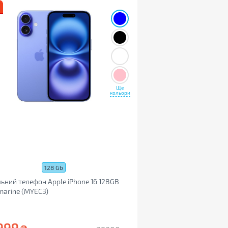
Ще
кольори
128 Gb
ьний телефон Apple iPhone 16 128GB
marine (MYEC3)
999