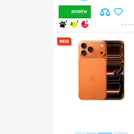
КУПИТИ
3
3
3