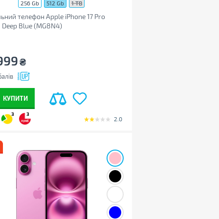
256 Gb
512 Gb
1 TB
ьний телефон Apple iPhone 17 Pro
 Deep Blue (MG8N4)
999
₴
алів
КУПИТИ
3
3
2.0