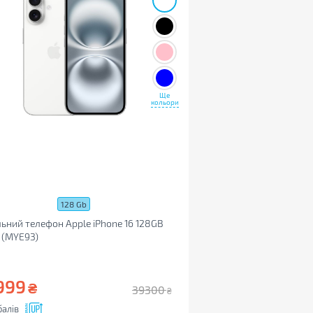
Ще
кольори
128 Gb
ьний телефон Apple iPhone 16 128GB
 (MYE93)
999
₴
39300
₴
алів