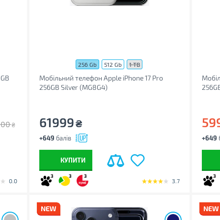
256 Gb
512 Gb
1 TB
8GB
Мобільний телефон Apple iPhone 17 Pro
Мобіл
256GB Silver (MG8G4)
256GB
61999
59
₴
300
₴
+649
балів
+649
КУПИТИ
3
3
3
3
0.0
3.7