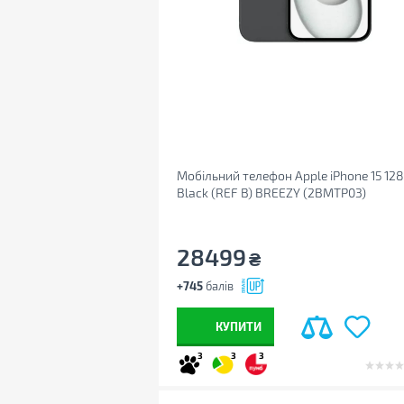
Мобільний телефон Apple iPhone 15 12
Black (REF B) BREEZY (2BMTP03)
28499
₴
+745
балів
КУПИТИ
3
3
3