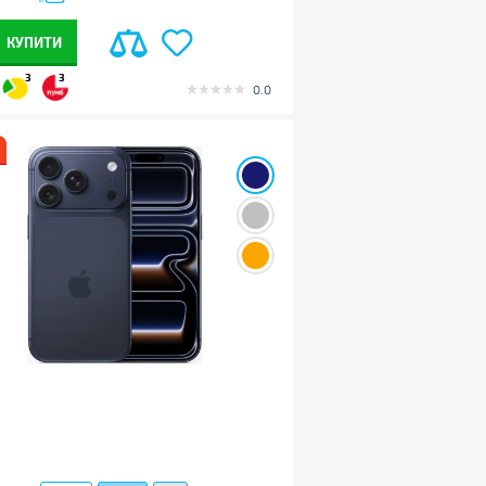
КУПИТИ
3
3
0.0