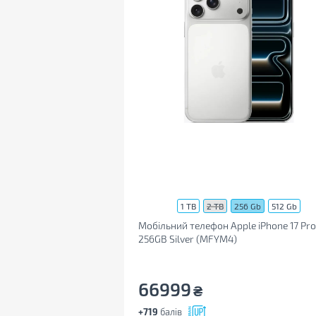
1 TB
2 TB
256 Gb
512 Gb
Мобільний телефон Apple iPhone 17 Pr
256GB Silver (MFYM4)
66999
₴
+719
балів