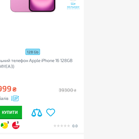
Ще
кольори
128 Gb
ьний телефон Apple iPhone 16 128GB
(MYEA3)
999
₴
39300
₴
алів
КУПИТИ
3
3
0.0