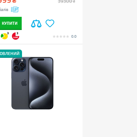
₴
39300
₴
алів
КУПИТИ
3
3
0.0
НОВЛЕНИЙ