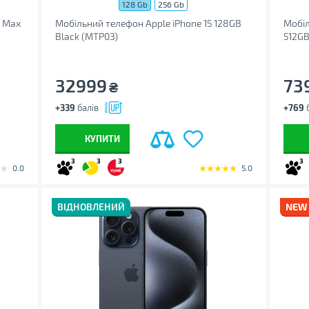
128 Gb
256 Gb
o Max
Мобільний телефон Apple iPhone 15 128GB
Мобіл
Black (MTP03)
512GB
32999
73
₴
+339
балів
+769
б
КУПИТИ
3
3
3
3
0.0
5.0
ВІДНОВЛЕНИЙ