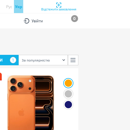
Рус
Укр
Відстежити замовлення
0
Увійти
И
1
За популярністю