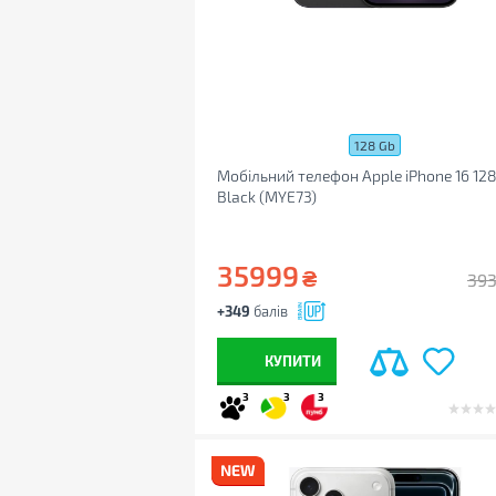
128 Gb
Мобільний телефон Apple iPhone 16 12
Black (MYE73)
35999
₴
39
+349
балів
КУПИТИ
3
3
3