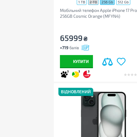
1 TB
2 TB
256 Gb
512 Gb
Мобільний телефон Apple iPhone 17 Pr
256GB Cosmic Orange (MFYN4)
65999
₴
+719
балів
КУПИТИ
3
3
3
ВІДНОВЛЕНИЙ