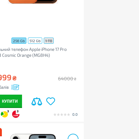
256 Gb
512 Gb
1 TB
ьний телефон Apple iPhone 17 Pro
 Cosmic Orange (MG8H4)
999
₴
64000
₴
балів
КУПИТИ
3
3
0.0