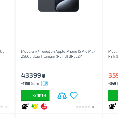
8Gb
Мобільний телефон Apple iPhone 15 Pro Max
Мобіл
256Gb Blue Titanium (REF B) BREEZY
Pink 
(2BMU7A3)
43399
35
₴
+1158
балів
+349
б
КУПИТИ
3
3
3
3
0.0
0.0