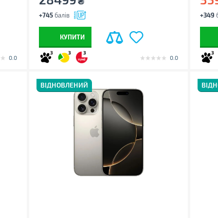
₴
+745
балів
+349
б
КУПИТИ
3
3
3
3
0.0
0.0
ВІДНОВЛЕНИЙ
ВІД