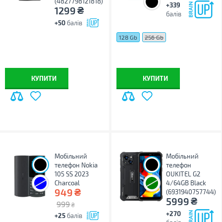
(4827798121818)
+339
₴
1299
балів
+50
балів
128 Gb
256 Gb
КУПИТИ
КУПИТИ
Мобільний
Мобільний
телефон Nokia
телефон
105 SS 2023
OUKITEL G2
Charcoal
4/64GB Black
₴
949
(6931940757744)
₴
5999
999
₴
+270
+25
балів