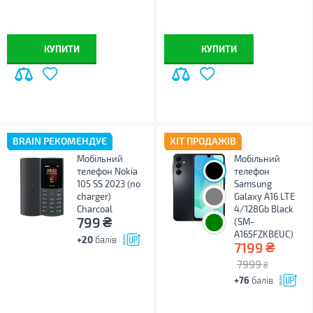
КУПИТИ
КУПИТИ
BRAIN РЕКОМЕНДУЄ
ХІТ ПРОДАЖІВ
Мобільний
Мобільний
телефон Nokia
телефон
105 SS 2023 (no
Samsung
charger)
Galaxy A16 LTE
Charcoal
4/128Gb Black
₴
799
(SM-
A165FZKBEUC)
+20
балів
₴
7199
7999
₴
+76
балів