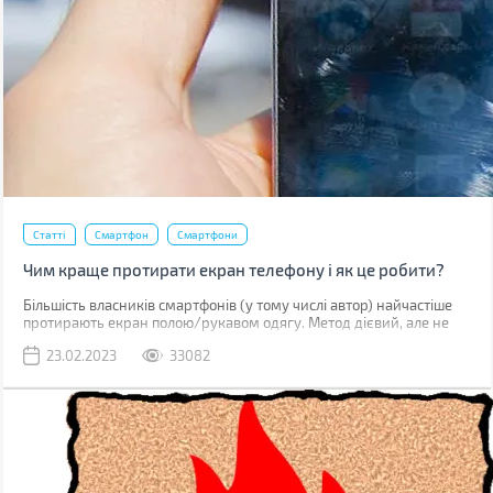
Статті
Смартфон
Смартфони
Чим краще протирати екран телефону і як це робити?
Більшість власників смартфонів (у тому числі автор) найчастіше
протирають екран полою/рукавом одягу. Метод дієвий, але не
найкращий. До серйозних поломок він не призведе, але якщо ви
23.02.2023
33082
уважно придивитесь до дисплея, скоріше за все побачите
маленькі подряпини. Одна з причин їх появи – неправильне
очищення.