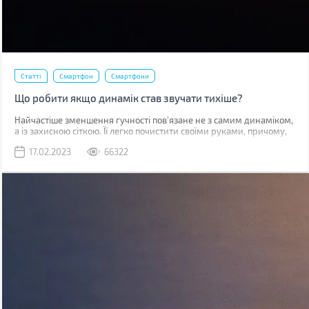
Статті
Смартфон
Смартфони
Що робити якщо динамік став звучати тихіше?
Найчастіше зменшення гучності пов'язане не з самим динаміком,
а із захисною сіткою. Її легко почистити своїми руками, причому,
швидше за все, у вас вдома вже є все необхідне для цього.
17.02.2023
66322