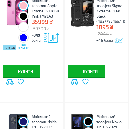
Мобільний
Мобільний
телефон Apple
телефон Sigma
iPhone 16 128GB
X-treme PK68
Pink (MYEA3)
Black
₴
35999
(4827798466711)
₴
1895
39300
₴
2444
₴
+349
балів
+46
балів
Ще
128 Gb
кольори
КУПИТИ
КУПИТИ
Мобільний
Мобільний
телефон Nokia
телефон Nokia
130 DS 2023
105 DS 2024