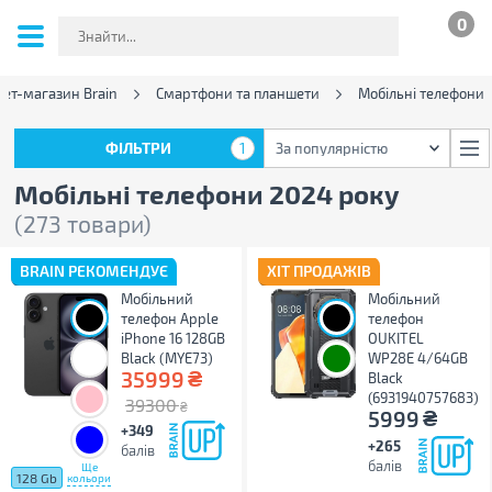
0
нет-магазин Brain
Смартфони та планшети
Мобільні телефони
ФІЛЬТРИ
1
За популярністю
ФІЛЬТРИ
1
За популярністю
Мобільні телефони 2024 року
(273 товари)
BRAIN РЕКОМЕНДУЄ
ХІТ ПРОДАЖІВ
Мобільний
Мобільний
телефон Apple
телефон
iPhone 16 128GB
OUKITEL
Black (MYE73)
WP28E 4/64GB
₴
35999
Black
(6931940757683)
39300
₴
₴
5999
+349
+265
балів
балів
Ще
128 Gb
кольори