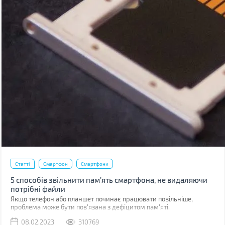
Статті
Смартфон
Смартфони
5 способів звільнити пам’ять смартфона, не видаляючи
потрібні файли
Якщо телефон або планшет починає працювати повільніше,
проблема може бути пов'язана з дефіцитом пам'яті.
08.02.2023
310769