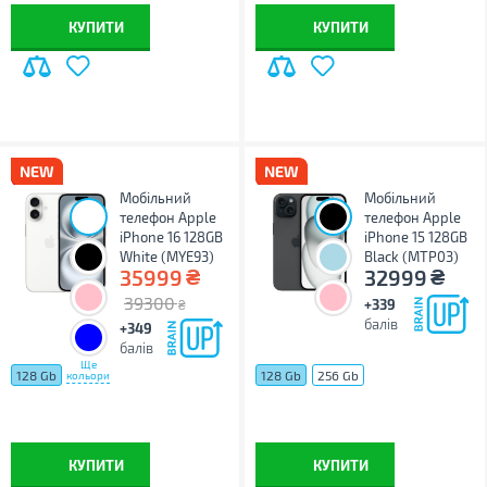
КУПИТИ
КУПИТИ
Мобільний
Мобільний
телефон Apple
телефон Apple
iPhone 16 128GB
iPhone 15 128GB
White (MYE93)
Black (MTP03)
₴
₴
35999
32999
39300
+339
₴
балів
+349
балів
Ще
128 Gb
128 Gb
256 Gb
кольори
КУПИТИ
КУПИТИ