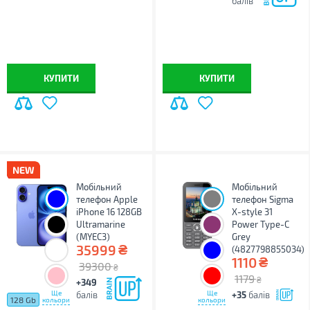
балів
КУПИТИ
КУПИТИ
Мобільний
Мобільний
телефон Apple
телефон Sigma
iPhone 16 128GB
X-style 31
Ultramarine
Power Type-C
(MYEC3)
Grey
₴
35999
(4827798855034)
₴
1110
39300
₴
1179
₴
+349
Ще
Ще
балів
+35
балів
128 Gb
кольори
кольори