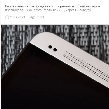
Відключення світла, поїздка за місто, ремонтні роботи на стороні
провайдера… Може бути безліч причин, через які відсутній
звичний дротовий інтернет. У такий момент може виручити
11.02.2023
81611
мобільна мережа, звичайно, якщо ви знаходитесь у зоні її
покриття.