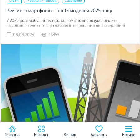
Статті
Мобільний телефон
Смартфони
Рейтинг смартфонів - Топ 15 моделей 2025 року
У 2025 році мобільні телефони помітно «порозумнішали»:
штучний інтелект тепер глибоко інтегрований як в операційні
системи, так і безпосередньо в логіку процесорів.
08.08.2025
16353
Головна
Каталог
Кошик
Бажання
Більше