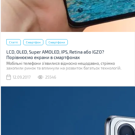
Статті
Смартфон
Смартфони
LCD, OLED, Super AMOLED, IPS, Retina або IGZO?
Порівнюємо екрани в смартфонах
Мобільні телефони з'явилися відносно нещодавно, стрімко
захопили ринок та вплинули на розвиток багатьох технологій.
Навіть на розвиток дисплеїв.
12.09.2017
25546