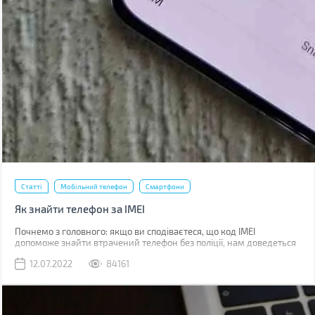
Статті
Мобільний телефон
Смартфони
Як знайти телефон за IMEI
Почнемо з головного: якщо ви сподіваєтеся, що код IMEI
допоможе знайти втрачений телефон без поліції, нам доведеться
вас розчарувати. Якщо ви загубили телефон, наявність коду не
12.07.2022
84161
допоможе абсолютно. Якщо його вкрали, IMEI слід повідомити
поліції, що дозволить відшукати смартфон у майбутньому.