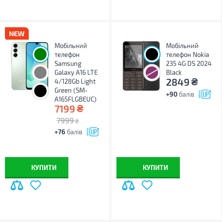
Мобільний
Мобільний
телефон
телефон Nokia
Samsung
235 4G DS 2024
Galaxy A16 LTE
Black
₴
2849
4/128Gb Light
Green (SM-
+90
балів
A165FLGBEUC)
₴
7199
7999
₴
+76
балів
КУПИТИ
КУПИТИ