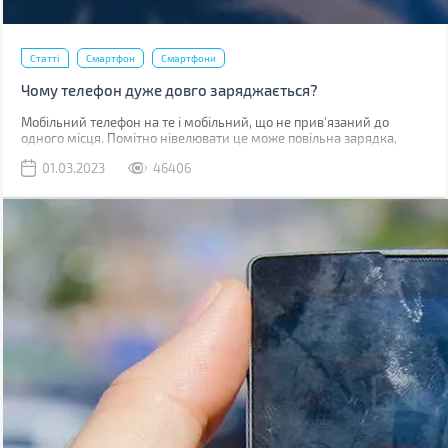
Статті
Смартфон
Смартфони
Чому телефон дуже довго заряджається?
Мобільний телефон на те і мобільний, що не прив'язаний до
одного місця. Помітно нівелювати це може повільна зарядка,
через яку доводиться годинником бути прив'язаним до розетки.
01.03.2023
46406