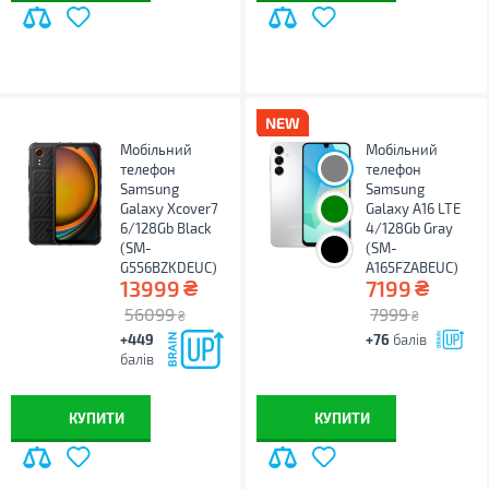
Мобільний
Мобільний
телефон
телефон
Samsung
Samsung
Galaxy Xcover7
Galaxy A16 LTE
6/128Gb Black
4/128Gb Gray
(SM-
(SM-
G556BZKDEUC)
A165FZABEUC)
₴
₴
13999
7199
56099
7999
₴
₴
+449
+76
балів
балів
КУПИТИ
КУПИТИ