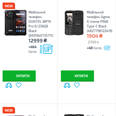
Мобільний
Мобільний
телефон
телефон Sigma
OUKITEL WP19
X-treme PR68
Pro 8/256GB
Type-C Black
Black
(4827798122419)
₴
1904
(6931940735711)
₴
12999
2199
₴
+464
+48
балів
балів
КУПИТИ
КУПИТИ