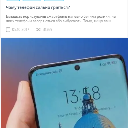
Чому телефон сильно гріється?
Більшість користувачів смартфонів напевно бачили ролики, на
яких телефони загоряються або вибухають. Тому, якщо ваш
гаджет починає грітися, закономірним є питання, наскільки це
05.10.2017
31369
безпечно.