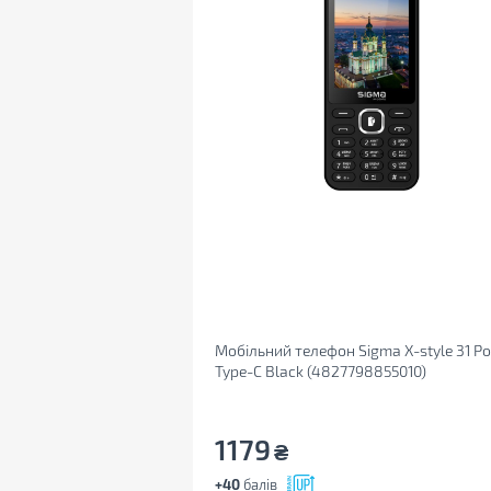
Мобільний телефон Sigma X-style 31 P
Type-C Black (4827798855010)
1179
₴
+40
балів