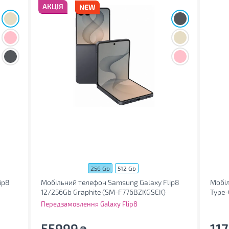
АКЦІЯ
256 Gb
512 Gb
ip8
Мобільний телефон Samsung Galaxy Flip8
Мобіл
12/256Gb Graphite (SM-F776BZKGSEK)
Type-
Передзамовлення Galaxy Flip8
55999
11