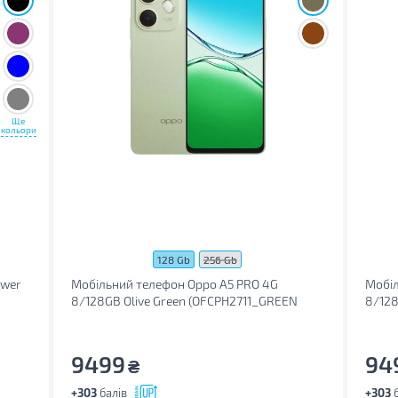
Ще
кольори
128 Gb
256 Gb
ower
Мобільний телефон Oppo A5 PRO 4G
Мобіл
8/128GB Olive Green (OFCPH2711_GREEN
8/12
_128)
_128)
9499
94
₴
+303
балів
+303
б