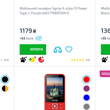
Мобільний телефон Sigma X-style 31 Power
Мобіл
Type-C Purple (4827798855041)
Black
1179
13
₴
+43
балів
+55
ба
КУПИТИ
6
6
6
6
0.0
5.0
АКЦІ
;