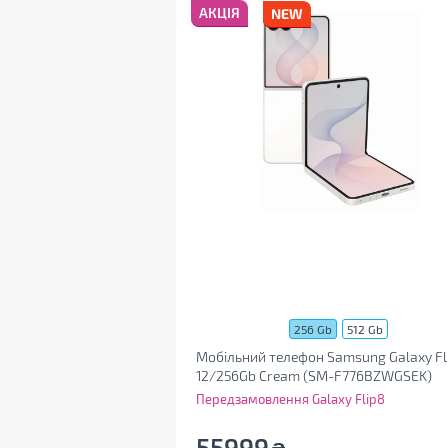
АКЦІЯ
256 Gb
512 Gb
Мобільний телефон Samsung Galaxy Fl
12/256Gb Cream (SM-F776BZWGSEK)
Передзамовлення Galaxy Flip8
55999