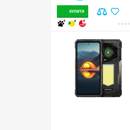
КУПИТИ
6
6
6