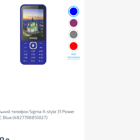
Ще
кольори
ьний телефон Sigma X-style 31 Power
C Blue (4827798855027)
79