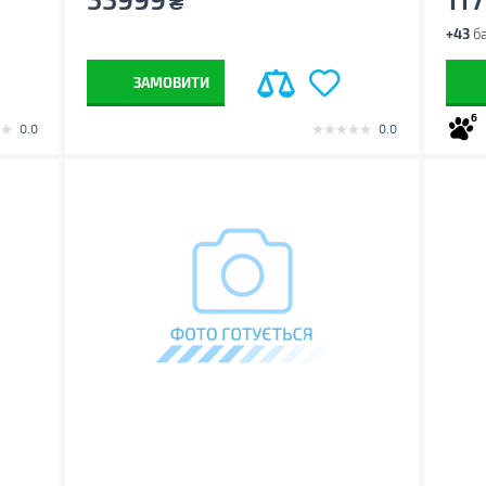
₴
+43
ба
ЗАМОВИТИ
6
0.0
0.0