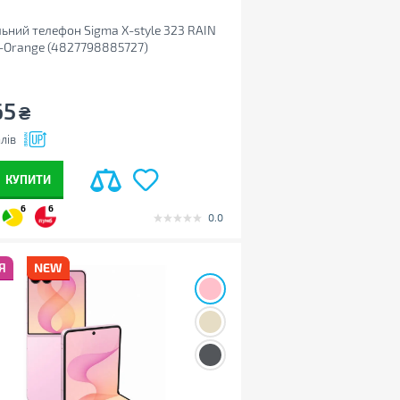
ьний телефон Sigma X-style 323 RAIN
-Orange (4827798885727)
65
₴
лів
КУПИТИ
6
6
0.0
Я