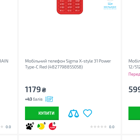
Ще
кольори
RAIN
Мобільний телефон Sigma X-style 31 Power
Мобіл
Type-C Red (4827798855058)
12/51
Перед
1179
59
₴
+43
балів
КУПИТИ
6
6
6
0.0
0.0