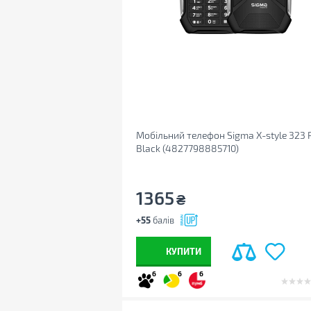
Мобільний телефон Sigma X-style 323 
Black (4827798885710)
1365
₴
+55
балів
КУПИТИ
6
6
6