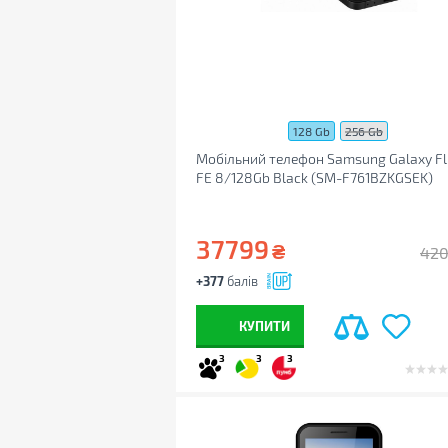
128 Gb
256 Gb
Мобільний телефон Samsung Galaxy Fl
FE 8/128Gb Black (SM-F761BZKGSEK)
37799
₴
42
+377
балів
КУПИТИ
3
3
3