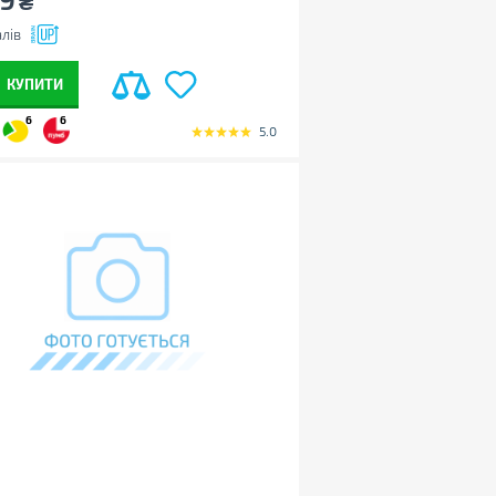
₴
лів
КУПИТИ
6
6
5.0