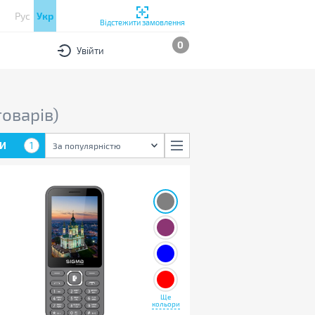
Рус
Укр
Відстежити замовлення
0
Увійти
товарів)
И
1
За популярністю
Ще
кольори