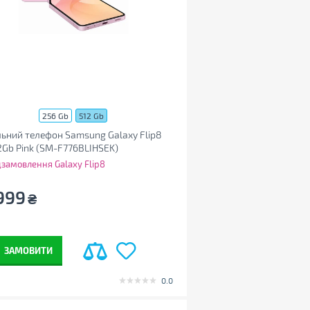
256 Gb
512 Gb
ьний телефон Samsung Galaxy Flip8
2Gb Pink (SM-F776BLIHSEK)
замовлення Galaxy Flip8
999
₴
ЗАМОВИТИ
0.0