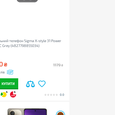
ьний телефон Sigma X-style 31 Power
C Grey (4827798855034)
0
₴
1179
₴
лів
КУПИТИ
4
4
0.0