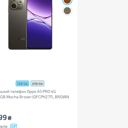
128 Gb
256 Gb
ьний телефон Oppo A5 PRO 4G
8GB Mocha Brown (OFCPH2711_BROWN
99
₴
алів