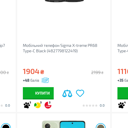
ip7
Мобільний телефон Sigma X-treme PR68
Мобіл
Type-C Black (4827798122419)
Type-
1904
111
₴
000
2199
₴
₴
+48
балів
+35
ба
КУПИТИ
3
3
3
4
0.0
0.0