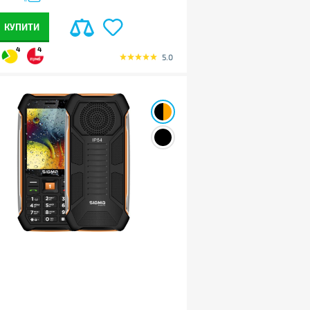
КУПИТИ
4
4
5.0
;