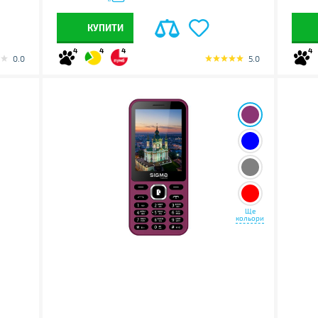
КУПИТИ
4
4
4
4
0.0
5.0
Ще
кольори