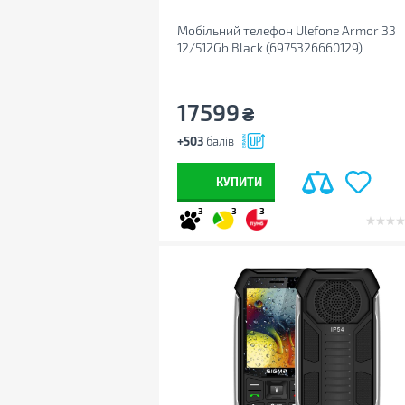
Мобільний телефон Ulefone Armor 33
12/512Gb Black (6975326660129)
17599
₴
+503
балів
КУПИТИ
3
3
3