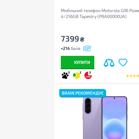
Мобільний телефон Motorola G06 Pow
4/256GB Tapestry (PBA00000UA)
7399
₴
+214
балів
КУПИТИ
3
3
3
BRAIN РЕКОМЕНДУЄ