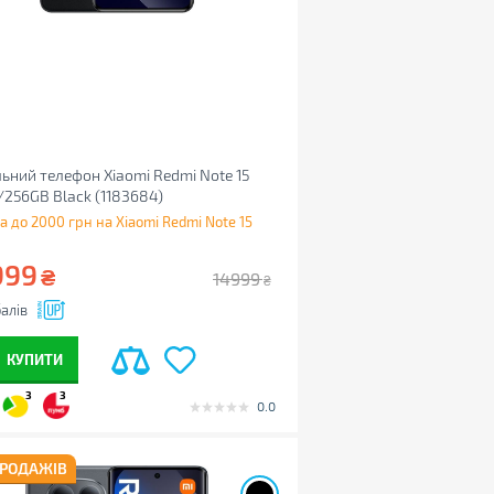
ьний телефон Xiaomi Redmi Note 15
/256GB Black (1183684)
а до 2000 грн на Xiaomi Redmi Note 15
999
₴
14999
₴
алів
КУПИТИ
3
3
0.0
ПРОДАЖІВ