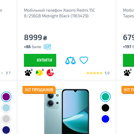
er
Мобільний телефон Xiaomi Redmi 15C
Мобіл
8/256GB Midnight Black (1163429)
Tapes
8999
67
₴
+86
балів
+197
б
КУПИТИ
3
3
3
3
3.7
5.0
ХІТ ПРОДАЖІВ
ХІТ 