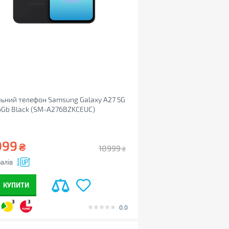
ьний телефон Samsung Galaxy A27 5G
6Gb Black (SM-A276BZKCEUC)
099
₴
18999
₴
алів
КУПИТИ
3
3
0.0