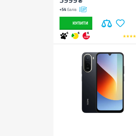
₴
+54
балів
КУПИТИ
6
6
6