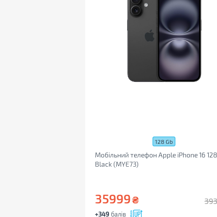
128 Gb
Мобільний телефон Apple iPhone 16 12
Black (MYE73)
35999
₴
39
+349
балів