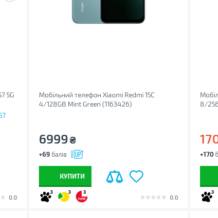
57 5G
Мобільний телефон Xiaomi Redmi 15C
Мобіл
4/128GB Mint Green (1163426)
8/25
57
6999
17
₴
+69
балів
+170
б
КУПИТИ
3
3
3
3
0.0
0.0