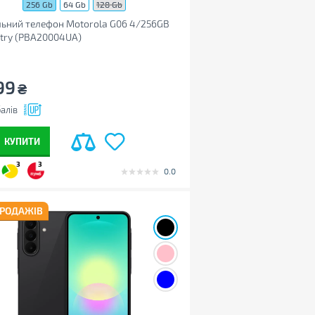
256 Gb
64 Gb
128 Gb
ьний телефон Motorola G06 4/256GB
try (PBA20004UA)
99
₴
алів
КУПИТИ
3
3
0.0
ПРОДАЖІВ