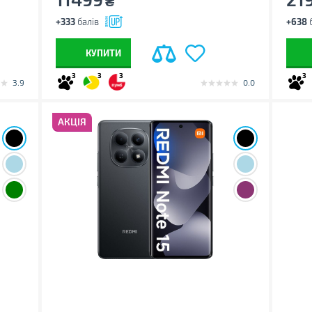
₴
+333
балів
+638
б
КУПИТИ
3
3
3
3
3.9
0.0
АКЦІЯ