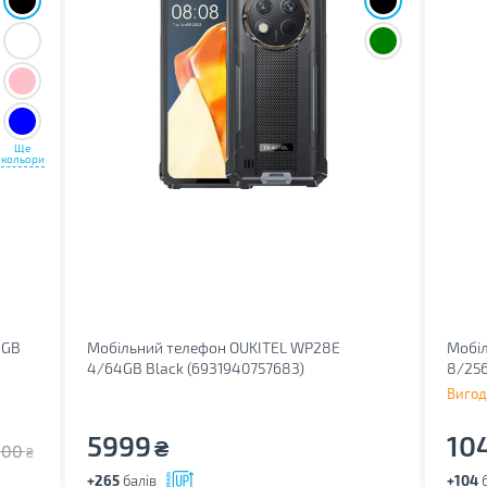
Ще
кольори
8GB
Мобільний телефон OUKITEL WP28E
Мобіл
4/64GB Black (6931940757683)
8/256
Вигод
5999
10
₴
300
₴
+265
балів
+104
б