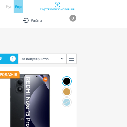
Рус
Укр
Відстежити замовлення
0
Увійти
И
1
За популярністю
ПРОДАЖІВ