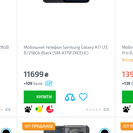
128GB
Мобільний телефон Samsung Galaxy A17 LTE
Мобіл
8/256Gb Black (SM-A175FZKEEUC)
Pro 8
Вигод
11699
13
₴
+109
балів
+139
б
КУПИТИ
3
3
3
3
0.0
0.0
ХІТ ПРОДАЖІВ
ХІТ 