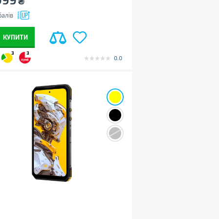
₴
алів
КУПИТИ
3
3
0.0