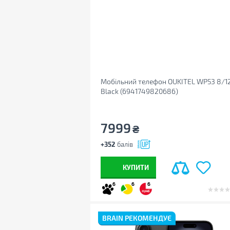
Мобільний телефон OUKITEL WP53 8/
Black (6941749820686)
7999
₴
+352
балів
КУПИТИ
6
6
6
BRAIN РЕКОМЕНДУЄ