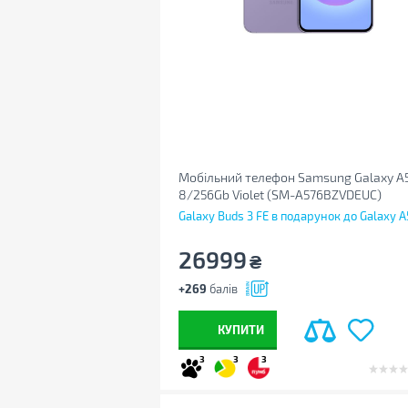
Мобільний телефон Samsung Galaxy A
8/256Gb Violet (SM-A576BZVDEUC)
Galaxy Buds 3 FE в подарунок до Galaxy A
26999
₴
+269
балів
КУПИТИ
3
3
3