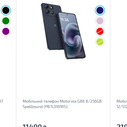
07
Мобільний телефон Motorola G86 8/256GB
Мобіл
Spellbound (PB7L0101RS)
12/51
11499
21