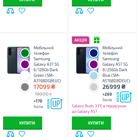
АКЦІЯ
Мобільний
Мобільний
телефон
телефон
Samsung
Samsung
Galaxy A37 5G
Galaxy A57 5G
6/128Gb Dark
8/256Gb Dark
Green (SM-
Blue (SM-
A376BDGBEUC)
A576BDBDEUC)
₴
₴
17099
26999
19000
+269
₴
балів
+170
Galaxy Buds 3 FE в подарунок
балів
до Galaxy A57
КУПИТИ
КУПИТИ