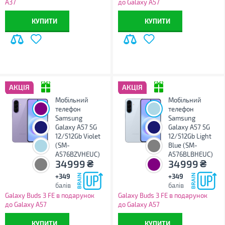
A37
до Galaxy A57
КУПИТИ
КУПИТИ
АКЦІЯ
АКЦІЯ
Мобільний
Мобільний
телефон
телефон
Samsung
Samsung
Galaxy A57 5G
Galaxy A57 5G
12/512Gb Violet
12/512Gb Light
(SM-
Blue (SM-
A576BZVHEUC)
A576BLBHEUC)
₴
₴
34999
34999
+349
+349
балів
балів
Galaxy Buds 3 FE в подарунок
Galaxy Buds 3 FE в подарунок
до Galaxy A57
до Galaxy A57
КУПИТИ
КУПИТИ