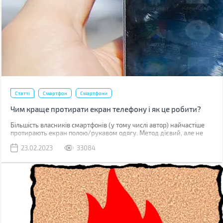
Статті
Смартфон
Смартфони
Чим краще протирати екран телефону і як це робити?
Більшість власників смартфонів (у тому числі автор) найчастіше
протирають екран полою/рукавом одягу. Метод дієвий, але не
найкращий. До серйозних поломок він не призведе, але якщо ви
23.02.2023
33084
уважно придивитесь до дисплея, скоріше за все побачите
маленькі подряпини. Одна з причин їх появи – неправильне
очищення.