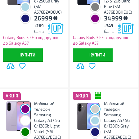
8/256Gb Gray
12/512Gb Dark
(SM-
Blue (SM-
A576BZADEUC)
A576BDBHEUC)
₴
₴
26999
34999
+269
+349
балів
балів
Galaxy Buds 3 FE в подарунок
Galaxy Buds 3 FE в подарунок
до Galaxy A57
до Galaxy A57
КУПИТИ
КУПИТИ
АКЦІЯ
АКЦІЯ
Мобільний
Мобільний
телефон
телефон
Samsung
Samsung
Galaxy A37 5G
Galaxy A57 5G
6/128Gb Light
8/128Gb Gray
Violet (SM-
(SM-
A376BLVBEUC)
A576BZABEUC)