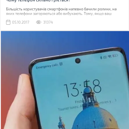
Більшість користувачів смартфонів напевно бачили ролики, на
яких телефони загоряються або вибухають. Тому, якщо ваш
гаджет починає грітися, закономірним є питання, наскільки це
05.10.2017
31374
безпечно.