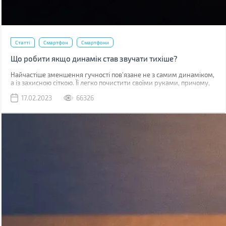
Статті
Смартфон
Смартфони
Що робити якщо динамік став звучати тихіше?
Найчастіше зменшення гучності пов'язане не з самим динаміком,
а із захисною сіткою. Її легко почистити своїми руками, причому,
швидше за все, у вас вдома вже є все необхідне для цього.
17.02.2023
66326