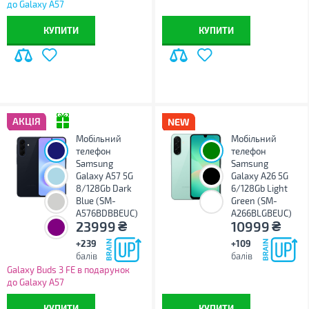
до Galaxy A57
КУПИТИ
КУПИТИ
АКЦІЯ
Мобільний
Мобільний
телефон
телефон
Samsung
Samsung
Galaxy A57 5G
Galaxy A26 5G
8/128Gb Dark
6/128Gb Light
Blue (SM-
Green (SM-
A576BDBBEUC)
A266BLGBEUC)
₴
₴
23999
10999
+239
+109
балів
балів
Galaxy Buds 3 FE в подарунок
до Galaxy A57
КУПИТИ
КУПИТИ