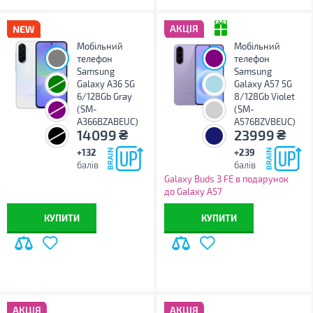
АКЦІЯ
Мобільний
Мобільний
телефон
телефон
Samsung
Samsung
Galaxy A36 5G
Galaxy A57 5G
6/128Gb Gray
8/128Gb Violet
(SM-
(SM-
A366BZABEUC)
A576BZVBEUC)
₴
₴
14099
23999
+132
+239
балів
балів
Galaxy Buds 3 FE в подарунок
до Galaxy A57
КУПИТИ
КУПИТИ
АКЦІЯ
АКЦІЯ