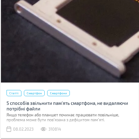
Статті
Смартфон
Смартфони
5 способів звільнити пам’ять смартфона, не видаляючи
потрібні файли
Якщо телефон або планшет починає працювати повільніше,
проблема може бути пов'язана з дефіцитом пам'яті.
08.02.2023
310814