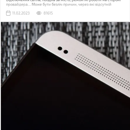
провайдера… Може бути безліч причин, через які відсутній
звичний дротовий інтернет. У такий момент може виручити
11.02.2023
81615
мобільна мережа, звичайно, якщо ви знаходитесь у зоні її
покриття.