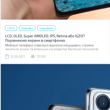
Статті
Смартфон
Смартфони
LCD, OLED, Super AMOLED, IPS, Retina або IGZO?
Порівнюємо екрани в смартфонах
Мобільні телефони з'явилися відносно нещодавно, стрімко
захопили ринок та вплинули на розвиток багатьох технологій.
Навіть на розвиток дисплеїв.
12.09.2017
25550