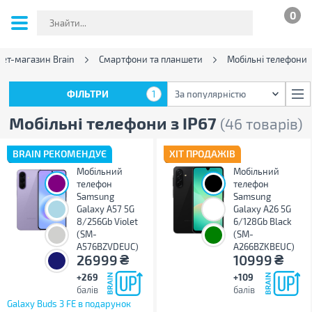
0
нет-магазин Brain
Смартфони та планшети
Мобільні телефони
ФІЛЬТРИ
1
За популярністю
ФІЛЬТРИ
1
За популярністю
Мобільні телефони з IP67
(46 товарів)
BRAIN РЕКОМЕНДУЄ
ХІТ ПРОДАЖІВ
Мобільний
Мобільний
телефон
телефон
Samsung
Samsung
Galaxy A57 5G
Galaxy A26 5G
8/256Gb Violet
6/128Gb Black
(SM-
(SM-
A576BZVDEUC)
A266BZKBEUC)
₴
₴
26999
10999
+269
+109
балів
балів
Galaxy Buds 3 FE в подарунок