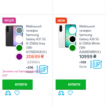
АКЦІЯ
Мобільний
Мобільний
телефон
телефон
Samsung
Samsung
Galaxy A37 5G
Galaxy A26 5G
8/256Gb Gray
6/128Gb White
(SM-
(SM-
A376BZAGEUC)
A266BZWBEUC)
₴
₴
20699
10999
22999
+109
₴
балів
+206
Знижки на Samsung Galaxy
балів
A37
КУПИТИ
КУПИТИ