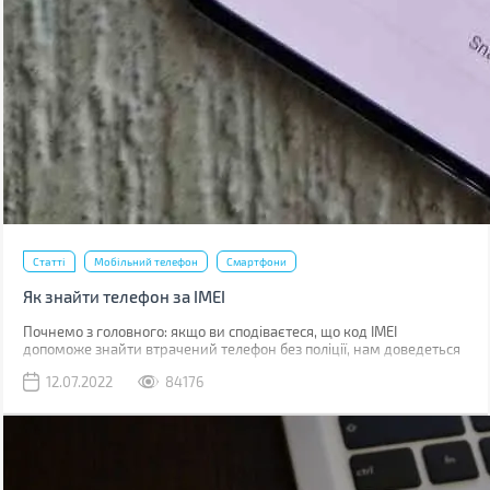
Статті
Мобільний телефон
Смартфони
Як знайти телефон за IMEI
Почнемо з головного: якщо ви сподіваєтеся, що код IMEI
допоможе знайти втрачений телефон без поліції, нам доведеться
вас розчарувати. Якщо ви загубили телефон, наявність коду не
12.07.2022
84176
допоможе абсолютно. Якщо його вкрали, IMEI слід повідомити
поліції, що дозволить відшукати смартфон у майбутньому.