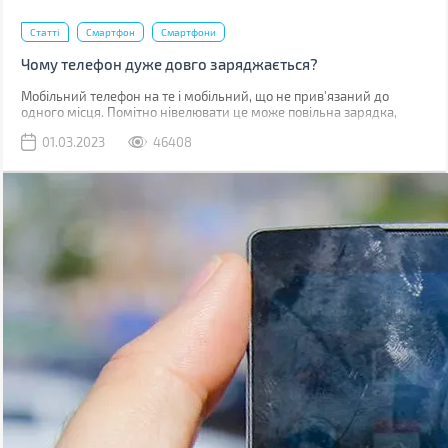
Статті
Смартфон
Смартфони
Чому телефон дуже довго заряджається?
Мобільний телефон на те і мобільний, що не прив'язаний до
одного місця. Помітно нівелювати це може повільна зарядка,
через яку доводиться годинником бути прив'язаним до розетки.
01.03.2023
46408