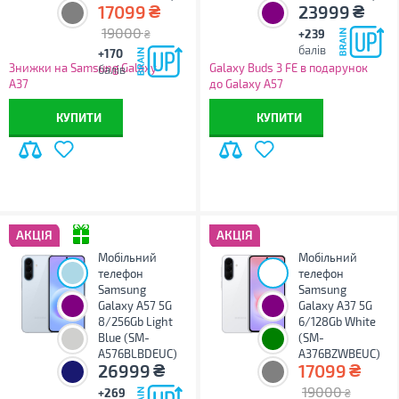
₴
₴
17099
23999
19000
+239
₴
балів
+170
Знижки на Samsung Galaxy
Galaxy Buds 3 FE в подарунок
балів
A37
до Galaxy A57
КУПИТИ
КУПИТИ
АКЦІЯ
АКЦІЯ
Мобільний
Мобільний
телефон
телефон
Samsung
Samsung
Galaxy A57 5G
Galaxy A37 5G
8/256Gb Light
6/128Gb White
Blue (SM-
(SM-
A576BLBDEUC)
A376BZWBEUC)
₴
₴
26999
17099
19000
+269
₴