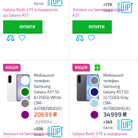
балів
+170
Galaxy Buds 3 FE в подарунок
Знижки на Samsung Galaxy
балів
до Galaxy A57
A37
КУПИТИ
КУПИТИ
АКЦІЯ
АКЦІЯ
Мобільний
Мобільний
телефон
телефон
Samsung
Samsung
Galaxy A37 5G
Galaxy A57 5G
8/256Gb White
12/512Gb Gray
(SM-
(SM-
A376BZWGEUC)
A576BZAHEUC)
₴
₴
20699
34999
22999
+349
₴
балів
+206
Знижки на Samsung Galaxy
Galaxy Buds 3 FE в подарунок
балів