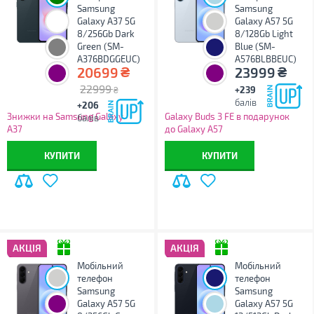
Samsung
Samsung
Galaxy A37 5G
Galaxy A57 5G
8/256Gb Dark
8/128Gb Light
Green (SM-
Blue (SM-
A376BDGGEUC)
A576BLBBEUC)
₴
₴
20699
23999
22999
+239
₴
балів
+206
Знижки на Samsung Galaxy
Galaxy Buds 3 FE в подарунок
балів
A37
до Galaxy A57
КУПИТИ
КУПИТИ
АКЦІЯ
АКЦІЯ
Мобільний
Мобільний
телефон
телефон
Samsung
Samsung
Galaxy A57 5G
Galaxy A57 5G