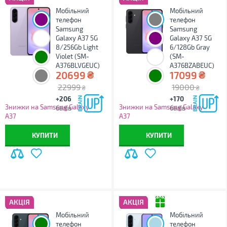
Мобільний
Мобільний
телефон
телефон
Samsung
Samsung
Galaxy A37 5G
Galaxy A37 5G
8/256Gb Light
6/128Gb Gray
Violet (SM-
(SM-
A376BLVGEUC)
A376BZABEUC)
₴
₴
20699
17099
22999
19000
₴
₴
+206
+170
Знижки на Samsung Galaxy
Знижки на Samsung Galaxy
балів
балів
A37
A37
КУПИТИ
КУПИТИ
АКЦІЯ
АКЦІЯ
Мобільний
Мобільний
телефон
телефон