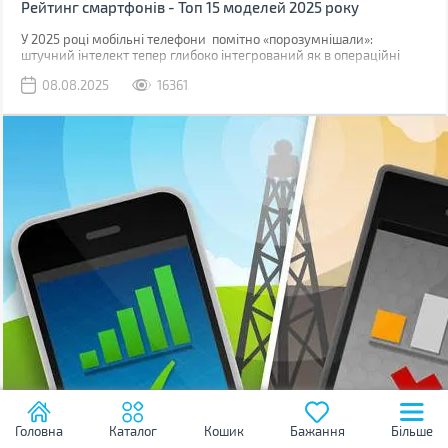
Рейтинг смартфонів - Топ 15 моделей 2025 року
У 2025 році мобільні телефони помітно «порозумнішали»:
штучний інтелект тепер глибоко інтегрований як в операційні
системи, так і безпосередньо в логіку процесорів.
08.08.2025
16361
Головна
Каталог
Кошик
Бажання
Більше