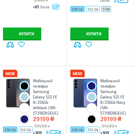
балів
₴
+81
балів
256 Gb
512 Gb
1 TB
КУПИТИ
КУПИТИ
Мобільний
Мобільний
телефон
телефон
Samsung
Samsung
Galaxy S25 FE
Galaxy S25 FE
8/256Gb
8/256Gb Navy
Jetblack (SM-
(SM-
S731BZKGEUC)
S731BDBGEUC)
₴
₴
29199
29199
31499
31499
₴
₴
256 Gb
512 Gb
256 Gb
512 Gb
+309
+309