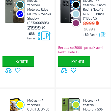
Мобільний
Мобільний
телефон
телефон Xiaomi
Motorola Edge
Redmi Note 15
60 Pro 12/512GB
6/128GB Black
Shadow
(1183672)
₴
8999
(PB7X0068RS)
₴
21999
9699
₴
+638
+89
балів
балів
Вигода до 2000 грн на Xiaomi
Redmi Note 15
КУПИТИ
КУПИТИ
Мобільний
Мобільний
телефон
телефон
OUKITEL WP60
Motorola G06