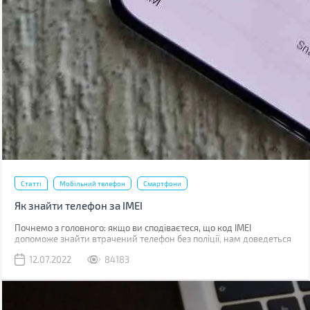
Статті
Мобільний телефон
Смартфони
Як знайти телефон за IMEI
Почнемо з головного: якщо ви сподіваєтеся, що код IMEI
допоможе знайти втрачений телефон без поліції, нам доведеться
вас розчарувати. Якщо ви загубили телефон, наявність коду не
12.07.2022
84183
допоможе абсолютно. Якщо його вкрали, IMEI слід повідомити
поліції, що дозволить відшукати смартфон у майбутньому.