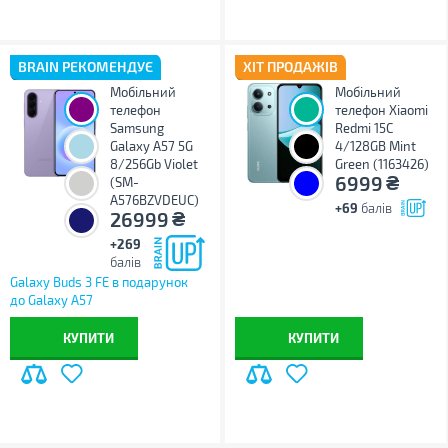
BRAIN РЕКОМЕНДУЄ
ХІТ ПРОДАЖІВ
Мобільний
Мобільний
телефон
телефон Xiaomi
Samsung
Redmi 15C
Galaxy A57 5G
4/128GB Mint
8/256Gb Violet
Green (1163426)
₴
6999
(SM-
A576BZVDEUC)
+69
балів
₴
26999
+269
балів
Galaxy Buds 3 FE в подарунок
до Galaxy A57
КУПИТИ
КУПИТИ