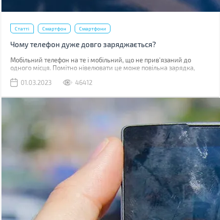
Статті
Смартфон
Смартфони
Чому телефон дуже довго заряджається?
Мобільний телефон на те і мобільний, що не прив'язаний до
одного місця. Помітно нівелювати це може повільна зарядка,
через яку доводиться годинником бути прив'язаним до розетки.
01.03.2023
46412