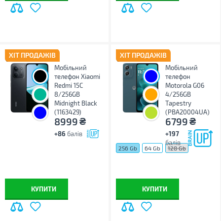
ХІТ ПРОДАЖІВ
ХІТ ПРОДАЖІВ
Мобільний
Мобільний
телефон Xiaomi
телефон
Redmi 15C
Motorola G06
8/256GB
4/256GB
Midnight Black
Tapestry
(1163429)
(PBA20004UA)
₴
₴
8999
6799
+86
балів
+197
балів
256 Gb
64 Gb
128 Gb
КУПИТИ
КУПИТИ