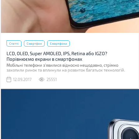
Статті
Смартфон
Смартфони
LCD, OLED, Super AMOLED, IPS, Retina або IGZO?
Порівнюємо екрани в смартфонах
Мобільні телефони з'явилися відносно нещодавно, стрімко
захопили ринок та вплинули на розвиток багатьох технологій.
Навіть на розвиток дисплеїв.
12.09.2017
25551