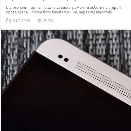
Відключення світла, поїздка за місто, ремонтні роботи на стороні
провайдера… Може бути безліч причин, через які відсутній
звичний дротовий інтернет. У такий момент може виручити
11.02.2023
81621
мобільна мережа, звичайно, якщо ви знаходитесь у зоні її
покриття.