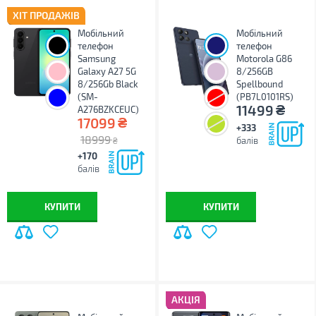
ХІТ ПРОДАЖІВ
Мобільний
Мобільний
телефон
телефон
Samsung
Motorola G86
Galaxy A27 5G
8/256GB
8/256Gb Black
Spellbound
(SM-
(PB7L0101RS)
₴
11499
A276BZKCEUC)
₴
17099
+333
18999
балів
₴
+170
балів
КУПИТИ
КУПИТИ
АКЦІЯ