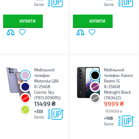
балів
балів
КУПИТИ
КУПИТИ
Мобільний
Мобільний
телефон
телефон Xiaomi
Motorola G86
Redmi 15
8/256GB
8/256GB
Cosmic Sky
Midnight Black
(PB7L0090RS)
(1163422)
₴
₴
11499
9999
10900
+333
₴
балів
+108
балів