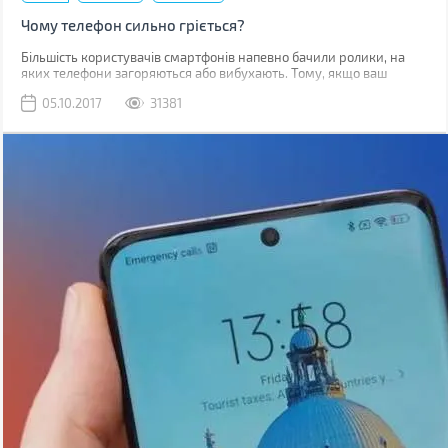
Чому телефон сильно гріється?
Більшість користувачів смартфонів напевно бачили ролики, на
яких телефони загоряються або вибухають. Тому, якщо ваш
гаджет починає грітися, закономірним є питання, наскільки це
05.10.2017
31381
безпечно.