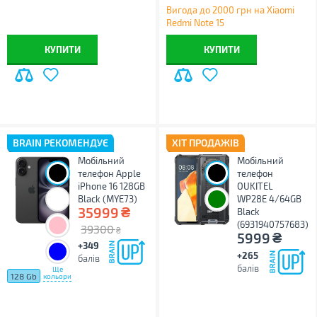
Вигода до 2000 грн на Xiaomi
Redmi Note 15
КУПИТИ
КУПИТИ
BRAIN РЕКОМЕНДУЄ
ХІТ ПРОДАЖІВ
Мобільний
Мобільний
телефон Apple
телефон
iPhone 16 128GB
OUKITEL
Black (MYE73)
WP28E 4/64GB
₴
35999
Black
(6931940757683)
39300
₴
₴
5999
+349
+265
балів
балів
Ще
128 Gb
кольори