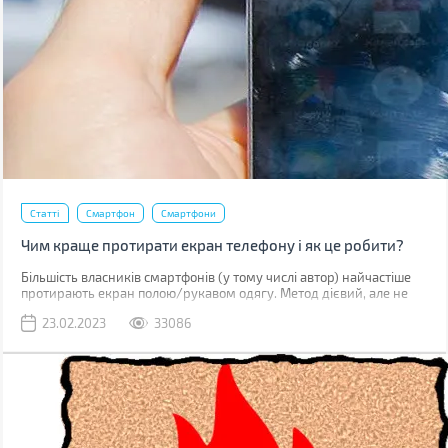
Статті
Смартфон
Смартфони
Чим краще протирати екран телефону і як це робити?
Більшість власників смартфонів (у тому числі автор) найчастіше
протирають екран полою/рукавом одягу. Метод дієвий, але не
найкращий. До серйозних поломок він не призведе, але якщо ви
23.02.2023
33086
уважно придивитесь до дисплея, скоріше за все побачите
маленькі подряпини. Одна з причин їх появи – неправильне
очищення.