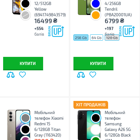
12/512GB
4/256GB
Yellow
Tendril
(6941749843579)
(PBA20001UA)
₴
₴
16499
6799
+554
+197
балів
балів
256 Gb
64 Gb
128 Gb
КУПИТИ
КУПИТИ
ХІТ ПРОДАЖІВ
Мобільний
Мобільний
телефон Xiaomi
телефон
Redmi 15
Samsung
6/128GB Titan
Galaxy A26 5G
Gray (1163420)
6/128Gb Black