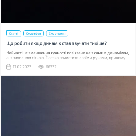
Статті
Смартфон
Смартфони
Що робити якщо динамік став звучати тихіше?
Найчастіше зменшення гучності пов'язане не з самим динаміком,
а із захисною сіткою. Її легко почистити своїми руками, причому,
швидше за все, у вас вдома вже є все необхідне для цього.
17.02.2023
66332