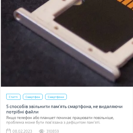
Статті
Смартфон
Смартфони
5 способів звільнити пам’ять смартфона, не видаляючи
потрібні файли
Якщо телефон або планшет починає працювати повільніше,
проблема може бути пов'язана з дефіцитом пам'яті.
08.02.2023
310859