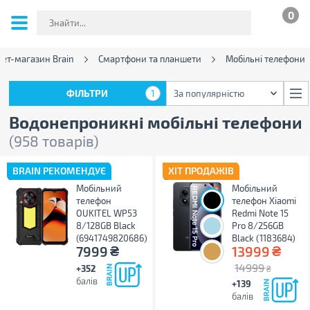
0
нет-магазин Brain
Смартфони та планшети
Мобільні телефони
ФІЛЬТРИ
1
За популярністю
ФІЛЬТРИ
1
За популярністю
Водонепроникні мобільні телефони
(958 товарів)
BRAIN РЕКОМЕНДУЄ
ХІТ ПРОДАЖІВ
Мобільний
Мобільний
телефон
телефон Xiaomi
OUKITEL WP53
Redmi Note 15
8/128GB Black
Pro 8/256GB
(6941749820686)
Black (1183684)
₴
₴
7999
13999
14999
+352
₴
балів
+139
балів