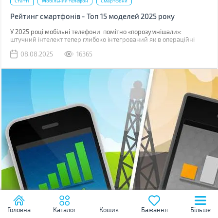
Статті
Мобільний телефон
Смартфони
Рейтинг смартфонів - Топ 15 моделей 2025 року
У 2025 році мобільні телефони помітно «порозумнішали»:
штучний інтелект тепер глибоко інтегрований як в операційні
системи, так і безпосередньо в логіку процесорів.
08.08.2025
16365
Головна
Каталог
Кошик
Бажання
Більше