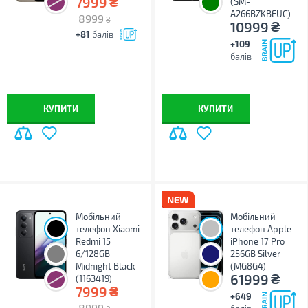
₴
7999
(SM-
A266BZKBEUC)
8999
₴
₴
10999
+81
балів
+109
балів
КУПИТИ
КУПИТИ
Мобільний
Мобільний
телефон Xiaomi
телефон Apple
Redmi 15
iPhone 17 Pro
6/128GB
256GB Silver
Midnight Black
(MG8G4)
₴
61999
(1163419)
₴
7999
+649
8999