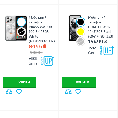
Мобільний
Мобільний
телефон
телефон
Blackview FORT
OUKITEL WP60
100 8/128GB
12/512GB Black
White
(6941749843531)
₴
16499
(6931548325192)
₴
8446
+592
9060
балів
₴
+323
балів
КУПИТИ
КУПИТИ