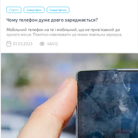
Статті
Смартфон
Смартфони
Чому телефон дуже довго заряджається?
Мобільний телефон на те і мобільний, що не прив'язаний до
одного місця. Помітно нівелювати це може повільна зарядка,
через яку доводиться годинником бути прив'язаним до розетки.
01.03.2023
46412