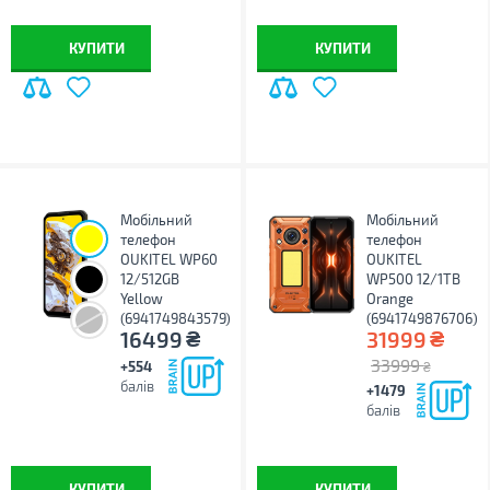
КУПИТИ
КУПИТИ
Мобільний
Мобільний
телефон
телефон
OUKITEL WP60
OUKITEL
12/512GB
WP500 12/1TB
Yellow
Orange
(6941749843579)
(6941749876706)
₴
₴
16499
31999
33999
+554
₴
балів
+1479
балів
КУПИТИ
КУПИТИ