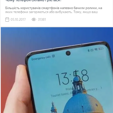
Більшість користувачів смартфонів напевно бачили ролики, на
яких телефони загоряються або вибухають. Тому, якщо ваш
гаджет починає грітися, закономірним є питання, наскільки це
05.10.2017
31381
безпечно.