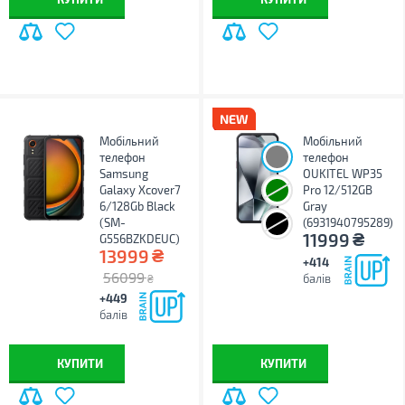
Мобільний
Мобільний
телефон
телефон
Samsung
OUKITEL WP35
Galaxy Xcover7
Pro 12/512GB
6/128Gb Black
Gray
(SM-
(6931940795289)
₴
11999
G556BZKDEUC)
₴
13999
+414
56099
балів
₴
+449
балів
КУПИТИ
КУПИТИ