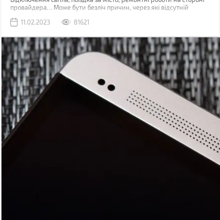
провайдера… Може бути безліч причин, через які відсутній
звичний дротовий інтернет. У такий момент може виручити
11.02.2023
81621
мобільна мережа, звичайно, якщо ви знаходитесь у зоні її
покриття.