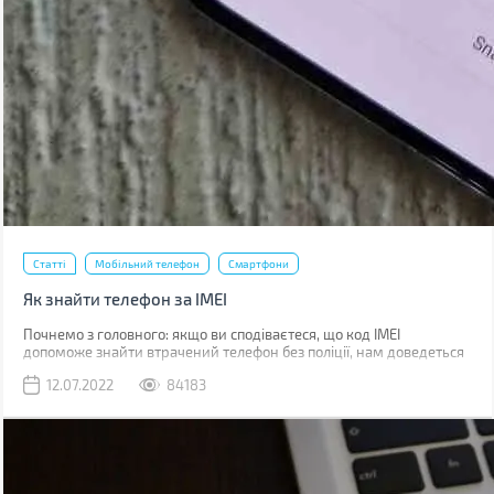
Статті
Мобільний телефон
Смартфони
Як знайти телефон за IMEI
Почнемо з головного: якщо ви сподіваєтеся, що код IMEI
допоможе знайти втрачений телефон без поліції, нам доведеться
вас розчарувати. Якщо ви загубили телефон, наявність коду не
12.07.2022
84183
допоможе абсолютно. Якщо його вкрали, IMEI слід повідомити
поліції, що дозволить відшукати смартфон у майбутньому.