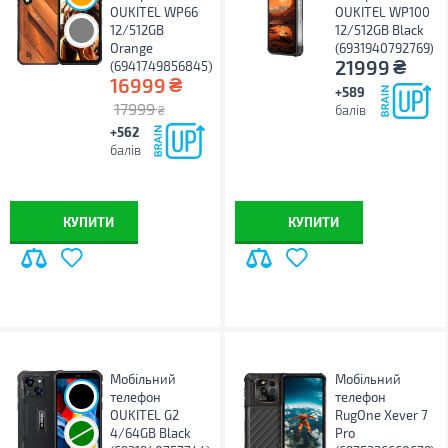
OUKITEL WP66
OUKITEL WP100
12/512GB
12/512GB Black
Orange
(6931940792769)
₴
21999
(6941749856845)
₴
16999
+589
17999
балів
₴
+562
балів
КУПИТИ
КУПИТИ
Мобільний
Мобільний
телефон
телефон
OUKITEL G2
RugOne Xever 7
4/64GB Black
Pro