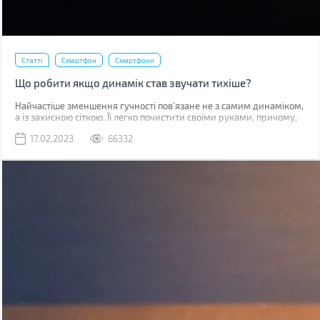
Статті
Смартфон
Смартфони
Що робити якщо динамік став звучати тихіше?
Найчастіше зменшення гучності пов'язане не з самим динаміком,
а із захисною сіткою. Її легко почистити своїми руками, причому,
швидше за все, у вас вдома вже є все необхідне для цього.
17.02.2023
66332