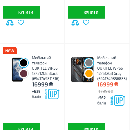
КУПИТИ
КУПИТИ
Мобільний
Мобільний
телефон
телефон
OUKITEL WP56
OUKITEL WP66
12/512GB Black
12/512GB Gray
(6941749811516)
(6941749856883)
₴
₴
16999
16999
17999
+639
₴
балів
+562
балів
КУПИТИ
КУПИТИ