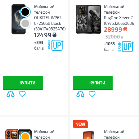
Мобільний
Мобільний
телефон
телефон
OUKITEL WP62
RugOne Xever 7
8/256GB Black
(6975326660686)
₴
28999
(6941749825476)
₴
12499
32000
₴
+393
+1055
балів
балів
КУПИТИ
КУПИТИ
Мобільний
Мобільний
телефон
телефон