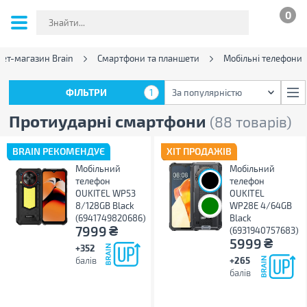
0
нет-магазин Brain
Смартфони та планшети
Мобільні телефони
ФІЛЬТРИ
1
За популярністю
ФІЛЬТРИ
1
За популярністю
Протиударні смартфони
(88 товарів)
BRAIN РЕКОМЕНДУЄ
ХІТ ПРОДАЖІВ
Мобільний
Мобільний
телефон
телефон
OUKITEL WP53
OUKITEL
8/128GB Black
WP28E 4/64GB
(6941749820686)
Black
₴
7999
(6931940757683)
₴
5999
+352
балів
+265
балів