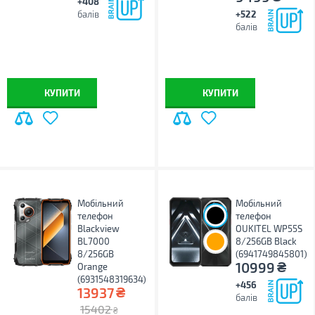
+408
балів
+522
балів
КУПИТИ
КУПИТИ
Мобільний
Мобільний
телефон
телефон
Blackview
OUKITEL WP55S
BL7000
8/256GB Black
8/256GB
(6941749845801)
₴
10999
Orange
(6931548319634)
+456
₴
13937
балів
15402
₴