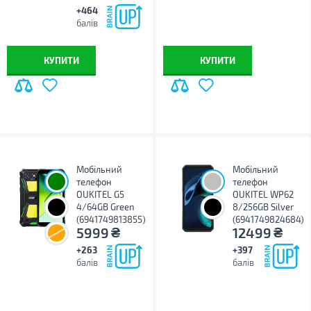
+464
балів
КУПИТИ
КУПИТИ
Мобільний
Мобільний
телефон
телефон
OUKITEL G5
OUKITEL WP62
4/64GB Green
8/256GB Silver
(6941749813855)
(6941749824684)
₴
₴
5999
12499
+263
+397
балів
балів