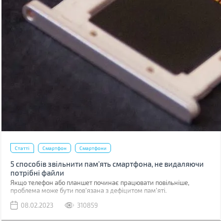
Статті
Смартфон
Смартфони
5 способів звільнити пам’ять смартфона, не видаляючи
потрібні файли
Якщо телефон або планшет починає працювати повільніше,
проблема може бути пов'язана з дефіцитом пам'яті.
08.02.2023
310859