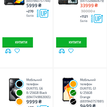
(6931940757744)
(6975326660679)
₴
₴
5999
33999
38000
+270
₴
балів
+1121
балів
КУПИТИ
КУПИТИ
Мобільний
Мобільний
телефон
телефон
OUKITEL G6
OUKITEL G1
8/256GB Black
6/256GB
(6941749863065)
Orange
₴
9999
(6931940757881)
₴
9499