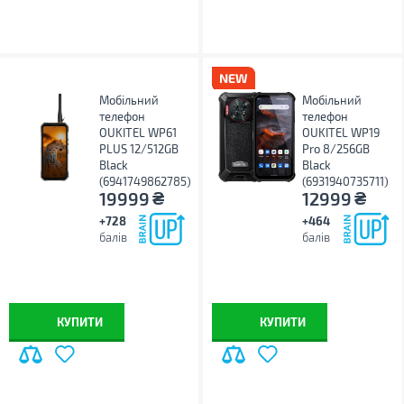
Мобільний
Мобільний
телефон
телефон
OUKITEL WP61
OUKITEL WP19
PLUS 12/512GB
Pro 8/256GB
Black
Black
(6941749862785)
(6931940735711)
₴
₴
19999
12999
+728
+464
балів
балів
КУПИТИ
КУПИТИ