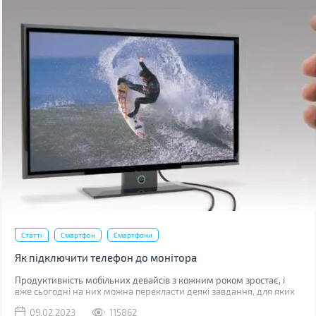
Статті
Смартфон
Смартфони
Як підключити телефон до монітора
Продуктивність мобільних девайсів з кожним роком зростає, і
вже сьогодні на них можна перекласти деякі завдання, для яких
раніше використовувався комп'ютер.
09.02.2023
115862