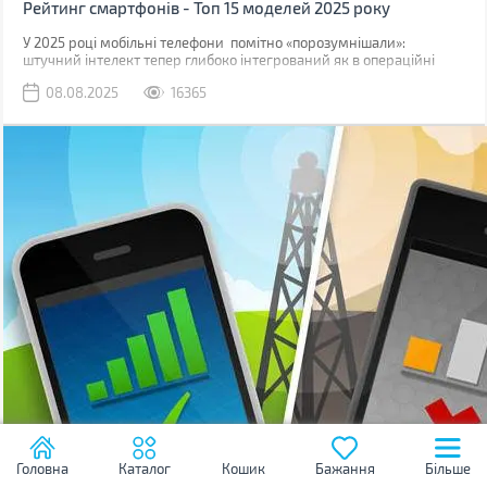
Рейтинг смартфонів - Топ 15 моделей 2025 року
У 2025 році мобільні телефони помітно «порозумнішали»:
штучний інтелект тепер глибоко інтегрований як в операційні
системи, так і безпосередньо в логіку процесорів.
08.08.2025
16365
Головна
Каталог
Кошик
Бажання
Більше