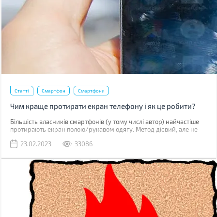
Статті
Смартфон
Смартфони
Чим краще протирати екран телефону і як це робити?
Більшість власників смартфонів (у тому числі автор) найчастіше
протирають екран полою/рукавом одягу. Метод дієвий, але не
найкращий. До серйозних поломок він не призведе, але якщо ви
23.02.2023
33086
уважно придивитесь до дисплея, скоріше за все побачите
маленькі подряпини. Одна з причин їх появи – неправильне
очищення.