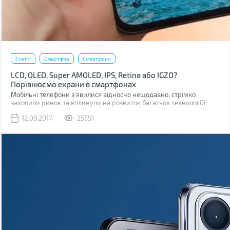
Статті
Смартфон
Смартфони
LCD, OLED, Super AMOLED, IPS, Retina або IGZO?
Порівнюємо екрани в смартфонах
Мобільні телефони з'явилися відносно нещодавно, стрімко
захопили ринок та вплинули на розвиток багатьох технологій.
Навіть на розвиток дисплеїв.
12.09.2017
25551