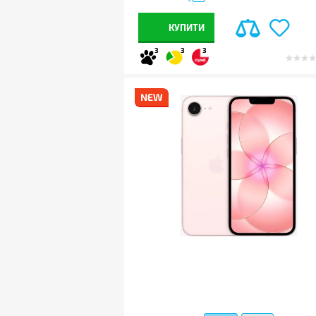
КУПИТИ
3
3
3