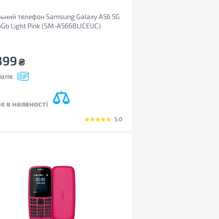
ьний телефон Samsung Galaxy A56 5G
Gb Light Pink (SM-A566BLICEUC)
899
₴
алів
є в наявності
5.0