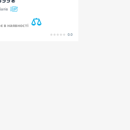
₴
алів
є в наявності
0.0