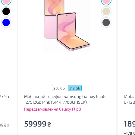
256 Gb
512 Gb
27 5G
Мобільний телефон Samsung Galaxy Flip8
Мобіл
12/512Gb Pink (SM-F776BLIHSEK)
8/128
Передзамовлення Galaxy Flip8
59999
18
₴
999
₴
+179
б