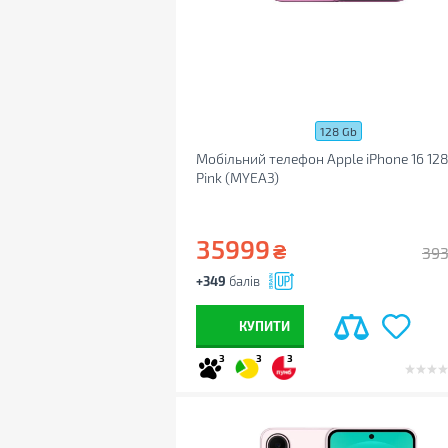
128 Gb
Мобільний телефон Apple iPhone 16 12
Pink (MYEA3)
35999
₴
39
+349
балів
КУПИТИ
3
3
3