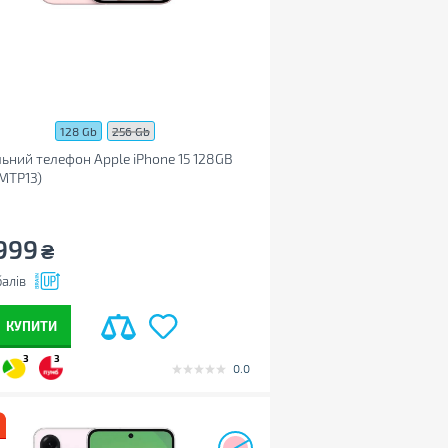
128 Gb
256 Gb
ьний телефон Apple iPhone 15 128GB
(MTP13)
999
₴
алів
КУПИТИ
3
3
0.0