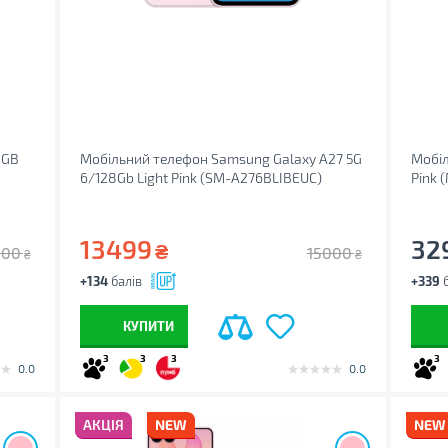
8GB
Мобільний телефон Samsung Galaxy A27 5G
Мобіл
6/128Gb Light Pink (SM-A276BLIBEUC)
Pink 
13499
32
₴
300
15000
₴
₴
+134
балів
+339
б
КУПИТИ
3
3
3
3
0.0
0.0
АКЦІЯ