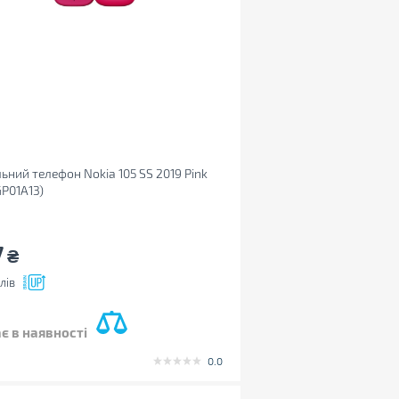
ьний телефон Nokia 105 SS 2019 Pink
GP01A13)
7
₴
лів
є в наявності
0.0