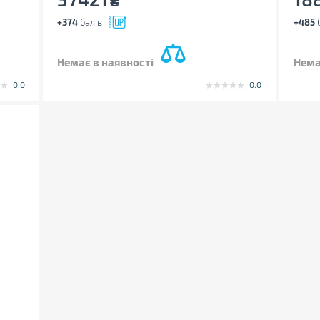
₴
+374
балів
+485
б
Немає в наявності
Нема
0.0
0.0