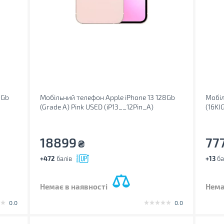
8Gb
Мобільний телефон Apple iPhone 13 128Gb
Мобіл
(Grade A) Pink USED (iP13__12Pin_A)
(16KI
18899
77
₴
+472
балів
+13
ба
Немає в наявності
Нема
0.0
0.0