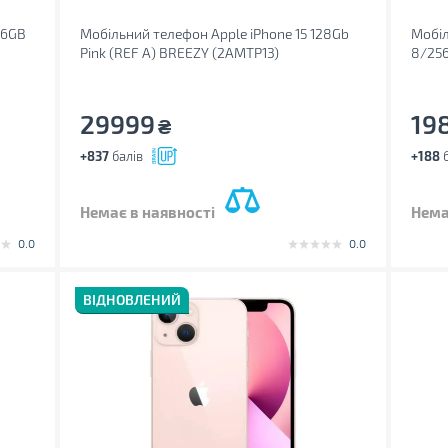
56GB
Мобільний телефон Apple iPhone 15 128Gb
Мобіл
Pink (REF A) BREEZY (2AMTP13)
8/256
29999
19
₴
+837
балів
+188
б
Немає в наявності
Нема
0.0
0.0
ВІДНОВЛЕНИЙ