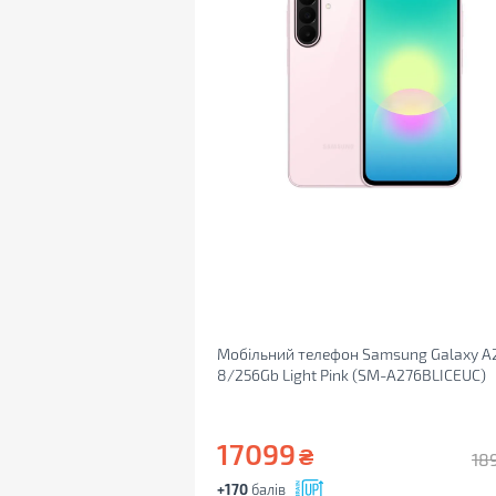
Мобільний телефон Samsung Galaxy A
8/256Gb Light Pink (SM-A276BLICEUC)
17099
₴
18
+170
балів