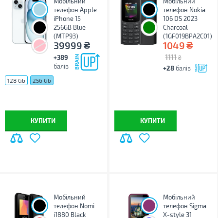
Мобільний
Мобільний
телефон Apple
телефон Nokia
iPhone 15
106 DS 2023
256GB Blue
Charcoal
(MTP93)
(1GF019BPA2C01)
₴
₴
39999
1049
1111
+389
₴
балів
+28
балів
128 Gb
256 Gb
КУПИТИ
КУПИТИ
Мобільний
Мобільний
телефон Nomi
телефон Sigma
i1880 Black
X-style 31