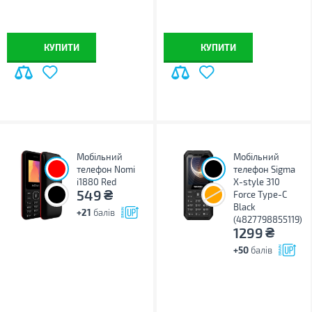
КУПИТИ
КУПИТИ
Мобільний
Мобільний
телефон Nomi
телефон Sigma
i1880 Red
X-style 310
₴
549
Force Type-C
Black
+21
балів
(4827798855119)
₴
1299
+50
балів