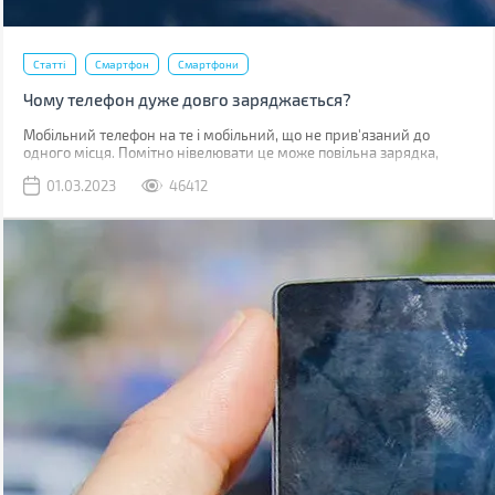
Статті
Смартфон
Смартфони
Чому телефон дуже довго заряджається?
Мобільний телефон на те і мобільний, що не прив'язаний до
одного місця. Помітно нівелювати це може повільна зарядка,
через яку доводиться годинником бути прив'язаним до розетки.
01.03.2023
46412