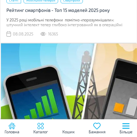
Статті
Мобільний телефон
Смартфони
Рейтинг смартфонів - Топ 15 моделей 2025 року
У 2025 році мобільні телефони помітно «порозумнішали»:
штучний інтелект тепер глибоко інтегрований як в операційні
системи, так і безпосередньо в логіку процесорів.
08.08.2025
16365
Головна
Каталог
Кошик
Бажання
Більше