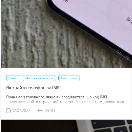
Статті
Мобільний телефон
Смартфони
Як знайти телефон за IMEI
Почнемо з головного: якщо ви сподіваєтеся, що код IMEI
допоможе знайти втрачений телефон без поліції, нам доведеться
вас розчарувати. Якщо ви загубили телефон, наявність коду не
12.07.2022
84183
допоможе абсолютно. Якщо його вкрали, IMEI слід повідомити
поліції, що дозволить відшукати смартфон у майбутньому.