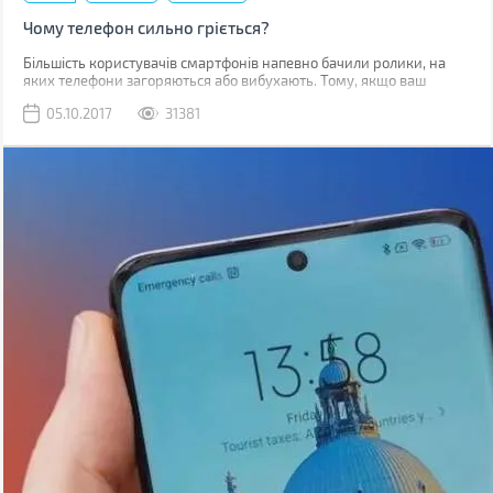
Чому телефон сильно гріється?
Більшість користувачів смартфонів напевно бачили ролики, на
яких телефони загоряються або вибухають. Тому, якщо ваш
гаджет починає грітися, закономірним є питання, наскільки це
05.10.2017
31381
безпечно.