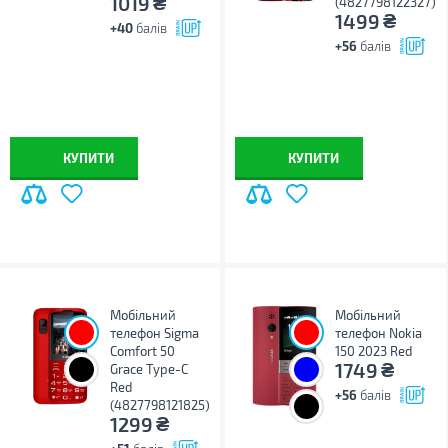
₴
1019
(4827798122327)
₴
1499
+40
балів
+56
балів
КУПИТИ
КУПИТИ
Мобільний
Мобільний
телефон Sigma
телефон Nokia
Comfort 50
150 2023 Red
₴
1749
Grace Type-C
Red
+56
балів
(4827798121825)
₴
1299