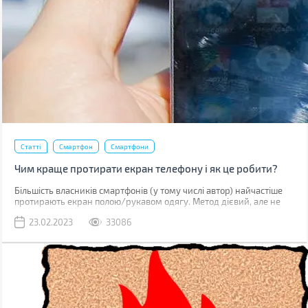
Статті
Смартфон
Смартфони
Чим краще протирати екран телефону і як це робити?
Більшість власників смартфонів (у тому числі автор) найчастіше
протирають екран полою/рукавом одягу. Метод дієвий, але не
найкращий. До серйозних поломок він не призведе, але якщо ви
23.02.2023
33086
уважно придивитесь до дисплея, скоріше за все побачите
маленькі подряпини. Одна з причин їх появи – неправильне
очищення.