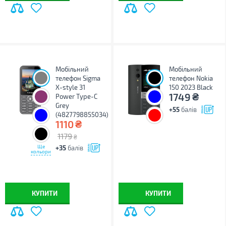
Мобільний
Мобільний
телефон Sigma
телефон Nokia
X-style 31
150 2023 Black
₴
1749
Power Type-C
Grey
+55
балів
(4827798855034)
₴
1110
1179
₴
Ще
+35
балів
кольори
КУПИТИ
КУПИТИ