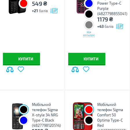
₴
549
Power Type-C
Purple
+21
балів
(4827798855041)
₴
1179
+43
балів
Ще
кольори
КУПИТИ
КУПИТИ
Мобільний
Мобільний
телефон Sigma
телефон Sigma
X-style 34 NRG
Comfort 50
Type-C Black
Optima Type-C
(4827798120514)
Red