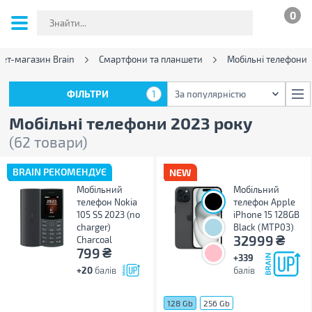
0
нет-магазин Brain
Смартфони та планшети
Мобільні телефони
ФІЛЬТРИ
1
За популярністю
ФІЛЬТРИ
1
За популярністю
Мобільні телефони 2023 року
(62 товари)
BRAIN РЕКОМЕНДУЄ
Мобільний
Мобільний
телефон Nokia
телефон Apple
105 SS 2023 (no
iPhone 15 128GB
charger)
Black (MTP03)
₴
32999
Charcoal
₴
799
+339
+20
балів
балів
128 Gb
256 Gb