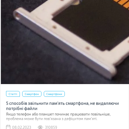
Статті
Смартфон
Смартфони
5 способів звільнити пам’ять смартфона, не видаляючи
потрібні файли
Якщо телефон або планшет починає працювати повільніше,
проблема може бути пов'язана з дефіцитом пам'яті.
08.02.2023
310859