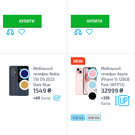
КУПИТИ
КУПИТИ
Мобільний
Мобільний
телефон Nokia
телефон Apple
130 DS 2023
iPhone 15 128GB
Dark Blue
Pink (MTP13)
₴
₴
1549
32999
+49
балів
+339
балів
128 Gb
256 Gb