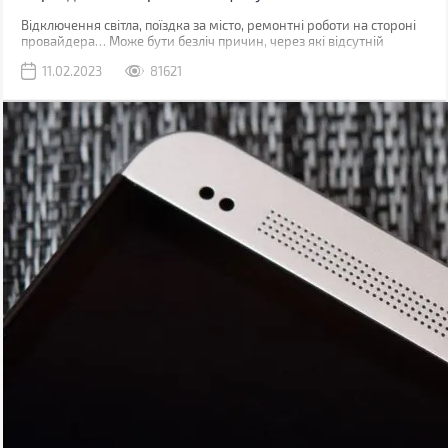
Відключення світла, поїздка за місто, ремонтні роботи на стороні
провайдера… Може бути безліч причин, через які відсутній
звичний дротовий інтернет. У такий момент може виручити
11.02.2023
81621
мобільна мережа, звичайно, якщо ви знаходитесь у зоні її
покриття.