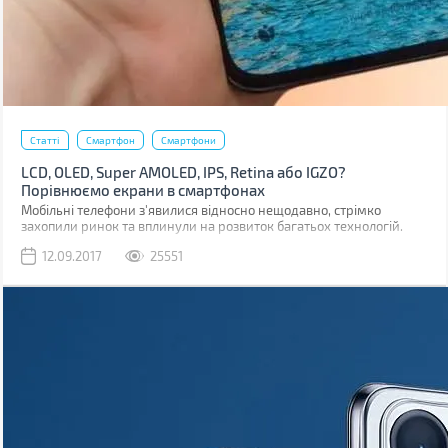
Статті
Смартфон
Смартфони
LCD, OLED, Super AMOLED, IPS, Retina або IGZO?
Порівнюємо екрани в смартфонах
Мобільні телефони з'явилися відносно нещодавно, стрімко
захопили ринок та вплинули на розвиток багатьох технологій.
Навіть на розвиток дисплеїв.
12.09.2017
25551