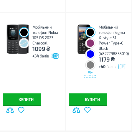
Мобільний
Мобільний
телефон Nokia
телефон Sigma
105 DS 2023
X-style 31
Charcoal
Power Type-C
₴
1099
Black
(4827798855010)
+34
балів
₴
1179
+40
балів
Ще
кольори
КУПИТИ
КУПИТИ