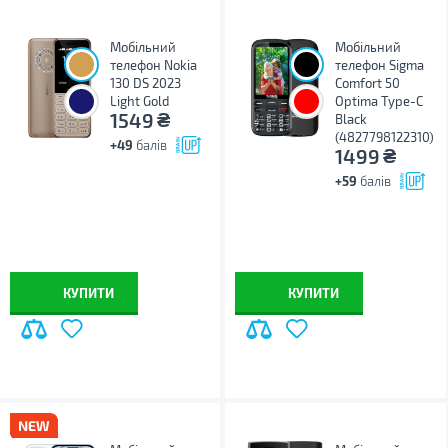
Мобільний
Мобільний
телефон Nokia
телефон Sigma
130 DS 2023
Comfort 50
Light Gold
Optima Type-C
₴
1549
Black
(4827798122310)
+49
балів
₴
1499
+59
балів
КУПИТИ
КУПИТИ