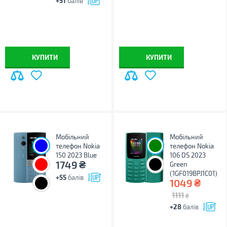
+51
балів
КУПИТИ
КУПИТИ
Мобільний
Мобільний
телефон Nokia
телефон Nokia
150 2023 Blue
106 DS 2023
₴
1749
Green
(1GF019BPJ1C01)
+55
балів
₴
1049
1111
₴
+28
балів