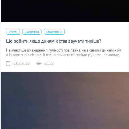
Статті
Смартфон
Смартфони
Що робити якщо динамік став звучати тихіше?
Найчастіше зменшення гучності пов'язане не з самим динаміком,
а із захисною сіткою. Її легко почистити своїми руками, причому,
швидше за все, у вас вдома вже є все необхідне для цього.
17.02.2023
66332