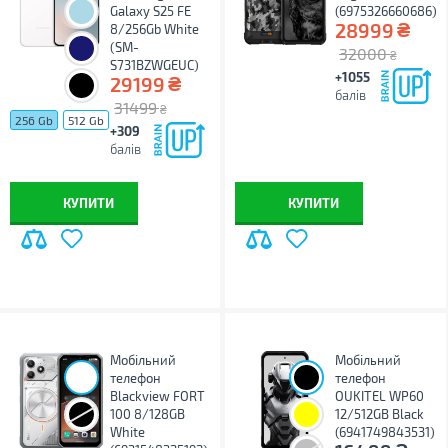
Galaxy S25 FE
(6975326660686)
₴
28999
8/256Gb White
(SM-
32000
₴
S731BZWGEUC)
+1055
₴
29199
балів
31499
₴
256 Gb
512 Gb
+309
балів
КУПИТИ
КУПИТИ
Мобільний
Мобільний
телефон
телефон
Blackview FORT
OUKITEL WP60
100 8/128GB
12/512GB Black
White
(6941749843531)