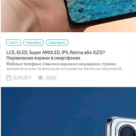
Статті
Смартфон
Смартфони
LCD, OLED, Super AMOLED, IPS, Retina або IGZO?
Порівнюємо екрани в смартфонах
Мобільні телефони з'явилися відносно нещодавно, стрімко
захопили ринок та вплинули на розвиток багатьох технологій.
Навіть на розвиток дисплеїв.
12.09.2017
25550