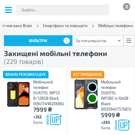
0
нет-магазин Brain
Смартфони та планшети
Мобільні телефони
ФІЛЬТРИ
1
За популярністю
ФІЛЬТРИ
1
За популярністю
Захищені мобільні телефони
(229 товарів)
BRAIN РЕКОМЕНДУЄ
ХІТ ПРОДАЖІВ
Мобільний
Мобільний
телефон
телефон
OUKITEL WP53
OUKITEL
8/128GB Black
WP28E 4/64GB
(6941749820686)
Black
₴
7999
(6931940757683)
₴
5999
+352
балів
+265
балів