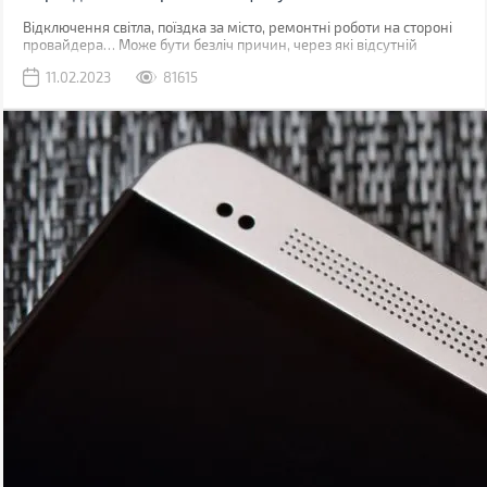
Відключення світла, поїздка за місто, ремонтні роботи на стороні
провайдера… Може бути безліч причин, через які відсутній
звичний дротовий інтернет. У такий момент може виручити
11.02.2023
81615
мобільна мережа, звичайно, якщо ви знаходитесь у зоні її
покриття.