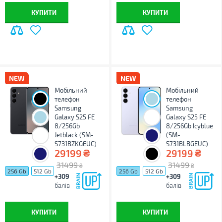
КУПИТИ
КУПИТИ
Мобільний
Мобільний
телефон
телефон
Samsung
Samsung
Galaxy S25 FE
Galaxy S25 FE
8/256Gb
8/256Gb Icyblue
Jetblack (SM-
(SM-
S731BZKGEUC)
S731BLBGEUC)
₴
₴
29199
29199
31499
31499
₴
₴
256 Gb
512 Gb
256 Gb
512 Gb
+309
+309
балів
балів
КУПИТИ
КУПИТИ