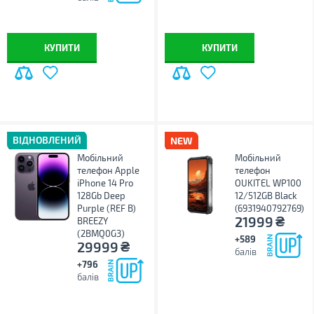
КУПИТИ
КУПИТИ
ВІДНОВЛЕНИЙ
Мобільний
Мобільний
телефон Apple
телефон
iPhone 14 Pro
OUKITEL WP100
128Gb Deep
12/512GB Black
Purple (REF B)
(6931940792769)
₴
21999
BREEZY
(2BMQ0G3)
+589
₴
29999
балів
+796
балів