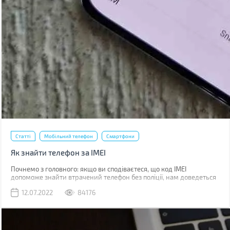
Статті
Мобільний телефон
Смартфони
Як знайти телефон за IMEI
Почнемо з головного: якщо ви сподіваєтеся, що код IMEI
допоможе знайти втрачений телефон без поліції, нам доведеться
вас розчарувати. Якщо ви загубили телефон, наявність коду не
12.07.2022
84176
допоможе абсолютно. Якщо його вкрали, IMEI слід повідомити
поліції, що дозволить відшукати смартфон у майбутньому.