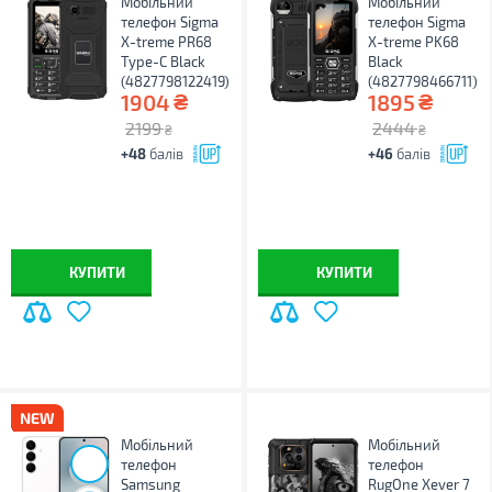
Мобільний
Мобільний
телефон Sigma
телефон Sigma
X-treme PR68
X-treme PK68
Type-C Black
Black
(4827798122419)
(4827798466711)
₴
₴
1904
1895
2199
2444
₴
₴
+48
балів
+46
балів
КУПИТИ
КУПИТИ
Мобільний
Мобільний
телефон
телефон
Samsung
RugOne Xever 7