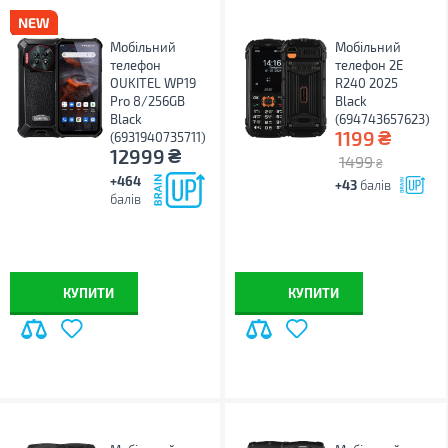
Мобільний
Мобільний
телефон
телефон 2E
OUKITEL WP19
R240 2025
Pro 8/256GB
Black
Black
(694743657623)
₴
1199
(6931940735711)
₴
12999
1499
₴
+464
+43
балів
балів
КУПИТИ
КУПИТИ