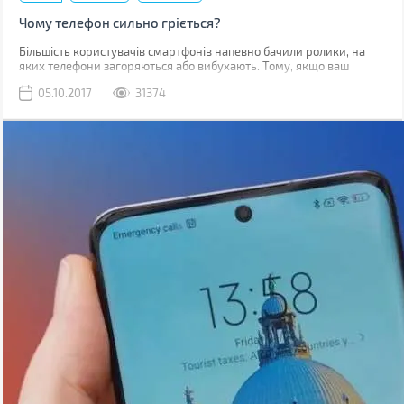
Чому телефон сильно гріється?
Більшість користувачів смартфонів напевно бачили ролики, на
яких телефони загоряються або вибухають. Тому, якщо ваш
гаджет починає грітися, закономірним є питання, наскільки це
05.10.2017
31374
безпечно.