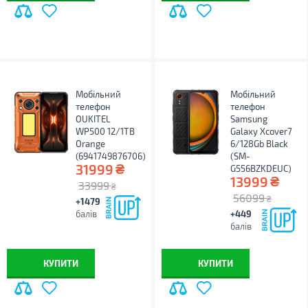
Мобільний
Мобільний
телефон
телефон
OUKITEL
Samsung
WP500 12/1TB
Galaxy Xcover7
Orange
6/128Gb Black
(6941749876706)
(SM-
₴
31999
G556BZKDEUC)
₴
13999
33999
₴
56099
₴
+1479
балів
+449
балів
КУПИТИ
КУПИТИ