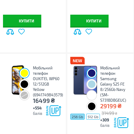
КУПИТИ
КУПИТИ
Мобільний
Мобільний
телефон
телефон
OUKITEL WP60
Samsung
12/512GB
Galaxy S25 FE
Yellow
8/256Gb Navy
(6941749843579)
(SM-
₴
16499
S731BDBGEUC)
₴
29199
+554
31499
балів
₴
256 Gb
512 Gb
+309
балів