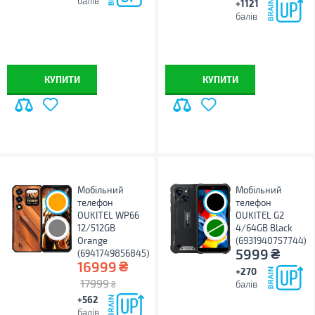
балів
+1121
балів
КУПИТИ
КУПИТИ
Мобільний
Мобільний
телефон
телефон
OUKITEL WP66
OUKITEL G2
12/512GB
4/64GB Black
Orange
(6931940757744)
₴
5999
(6941749856845)
₴
16999
+270
17999
балів
₴
+562
балів