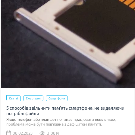
Статті
Смартфон
Смартфони
5 способів звільнити пам’ять смартфона, не видаляючи
потрібні файли
Якщо телефон або планшет починає працювати повільніше,
проблема може бути пов'язана з дефіцитом пам'яті.
08.02.2023
310814