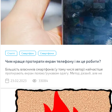
Статті
Смартфон
Смартфони
Чим краще протирати екран телефону і як це робити?
Більшість власників смартфонів (у тому числі автор) найчастіше
протирають екран полою/рукавом одягу. Метод дієвий, але не
найкращий. До серйозних поломок він не призведе, але якщо ви
23.02.2023
33084
уважно придивитесь до дисплея, скоріше за все побачите
маленькі подряпини. Одна з причин їх появи – неправильне
очищення.