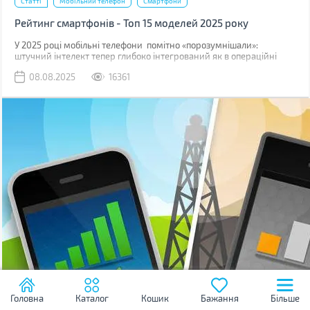
Статті
Мобільний телефон
Смартфони
Рейтинг смартфонів - Топ 15 моделей 2025 року
У 2025 році мобільні телефони помітно «порозумнішали»:
штучний інтелект тепер глибоко інтегрований як в операційні
системи, так і безпосередньо в логіку процесорів.
08.08.2025
16361
Головна
Каталог
Кошик
Бажання
Більше