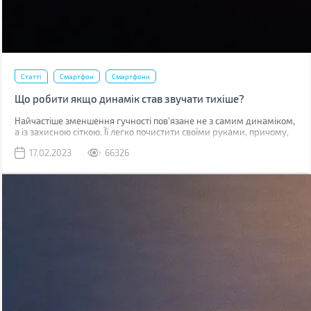
Статті
Смартфон
Смартфони
Що робити якщо динамік став звучати тихіше?
Найчастіше зменшення гучності пов'язане не з самим динаміком,
а із захисною сіткою. Її легко почистити своїми руками, причому,
швидше за все, у вас вдома вже є все необхідне для цього.
17.02.2023
66326