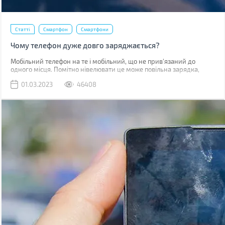
Статті
Смартфон
Смартфони
Чому телефон дуже довго заряджається?
Мобільний телефон на те і мобільний, що не прив'язаний до
одного місця. Помітно нівелювати це може повільна зарядка,
через яку доводиться годинником бути прив'язаним до розетки.
01.03.2023
46408