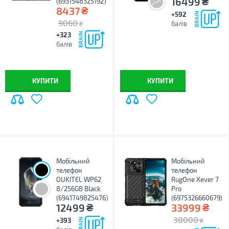
₴
16499
(6931548325192)
₴
8437
+592
9060
балів
₴
+323
балів
КУПИТИ
КУПИТИ
Мобільний
Мобільний
телефон
телефон
OUKITEL WP62
RugOne Xever 7
8/256GB Black
Pro
(6941749825476)
(6975326660679)
₴
₴
12499
33999
38000
+393
₴