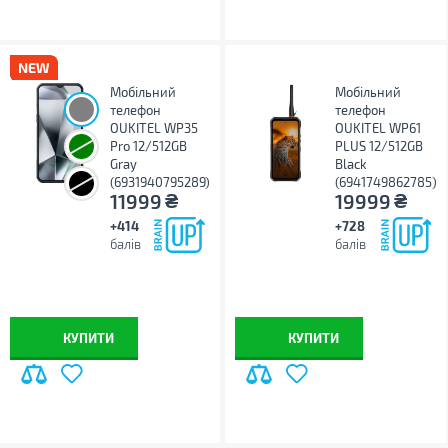
Мобільний
Мобільний
телефон
телефон
OUKITEL WP35
OUKITEL WP61
Pro 12/512GB
PLUS 12/512GB
Gray
Black
(6931940795289)
(6941749862785)
₴
₴
11999
19999
+414
+728
балів
балів
КУПИТИ
КУПИТИ