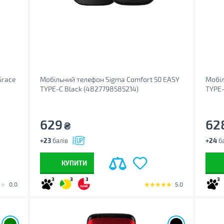
Grace
Мобільний телефон Sigma Comfort 50 EASY
Мобіл
TYPE-C Black (4827798585214)
TYPE-
629
62
₴
+23
балів
+24
ба
КУПИТИ
3
3
3
3
0.0
5.0