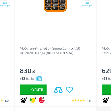
Ще
Ще
кольори
кольори
Мобільний телефон Sigma Comfort 50
Мобіл
HIT2020 Оrange (4827798120934)
TYPE-
830
62
₴
+32
балів
+23
ба
КУПИТИ
3
3
3
3
5.0
4.5