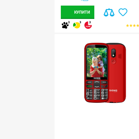
КУПИТИ
3
3
3