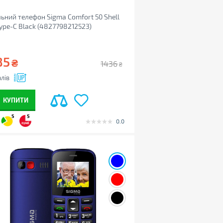
ьний телефон Sigma Comfort 50 Shell
ype-C Black (4827798212523)
85
₴
1436
₴
лів
КУПИТИ
5
5
0.0