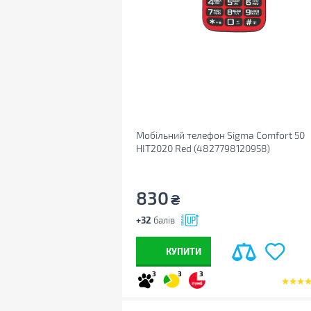
Мобільний телефон Sigma Comfort 50
HIT2020 Red (4827798120958)
830
₴
+32
балів
КУПИТИ
3
3
3