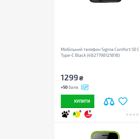
Мобільний телефон Sigma Comfort 50 
Type-C Black (4827798121818)
1299
₴
+50
балів
КУПИТИ
6
6
6