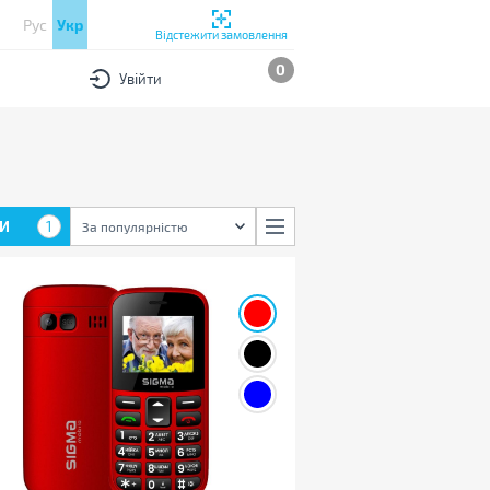
Рус
Укр
Відстежити замовлення
0
Увійти
И
1
За популярністю