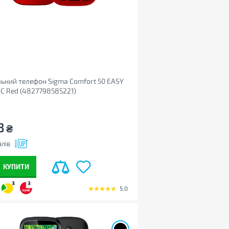
ьний телефон Sigma Comfort 50 EASY
C Red (4827798585221)
8
₴
лів
КУПИТИ
3
3
5.0