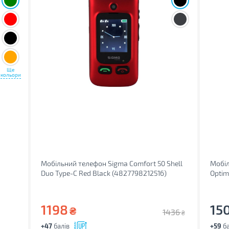
Ще
кольори
Мобільний телефон Sigma Comfort 50 Shell
Мобіл
Duo Type-C Red Black (4827798212516)
Optim
1198
15
₴
1436
₴
+47
балів
+59
ба