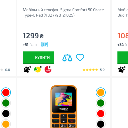
Мобільний телефон Sigma Comfort 50 Grace
Мобіл
Type-C Red (4827798121825)
Duo T
1299
10
₴
+51
балів
+34
ба
КУПИТИ
6
6
6
5
0.0
5.0