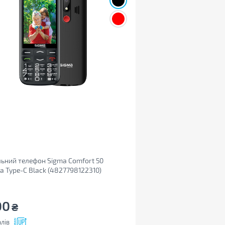
ьний телефон Sigma Comfort 50
a Type-C Black (4827798122310)
00
₴
лів