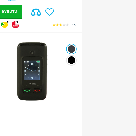
КУПИТИ
6
6
2.5