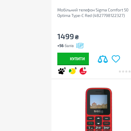
Мобільний телефон Sigma Comfort 50
Optima Type-C Red (4827798122327)
1499
₴
+56
балів
КУПИТИ
6
6
6