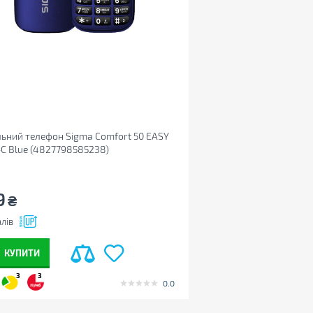
ьний телефон Sigma Comfort 50 EASY
C Blue (4827798585238)
9
₴
лів
КУПИТИ
3
3
0.0