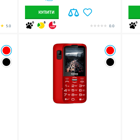
КУПИТИ
6
6
6
6
5.0
0.0