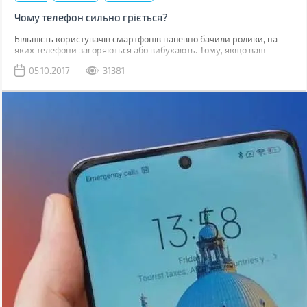
Чому телефон сильно гріється?
Більшість користувачів смартфонів напевно бачили ролики, на
яких телефони загоряються або вибухають. Тому, якщо ваш
гаджет починає грітися, закономірним є питання, наскільки це
05.10.2017
31381
безпечно.