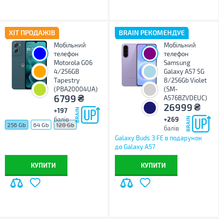
ХІТ ПРОДАЖІВ
BRAIN РЕКОМЕНДУЄ
Мобільний
Мобільний
телефон
телефон
Motorola G06
Samsung
4/256GB
Galaxy A57 5G
Tapestry
8/256Gb Violet
(PBA20004UA)
(SM-
₴
6799
A576BZVDEUC)
₴
26999
+197
балів
+269
256 Gb
64 Gb
128 Gb
балів
Galaxy Buds 3 FE в подарунок
до Galaxy A57
КУПИТИ
КУПИТИ