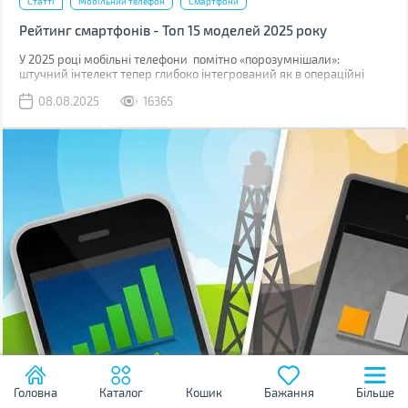
Статті
Мобільний телефон
Смартфони
Рейтинг смартфонів - Топ 15 моделей 2025 року
У 2025 році мобільні телефони помітно «порозумнішали»:
штучний інтелект тепер глибоко інтегрований як в операційні
системи, так і безпосередньо в логіку процесорів.
08.08.2025
16365
Головна
Каталог
Кошик
Бажання
Більше