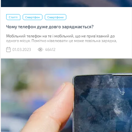
Статті
Смартфон
Смартфони
Чому телефон дуже довго заряджається?
Мобільний телефон на те і мобільний, що не прив'язаний до
одного місця. Помітно нівелювати це може повільна зарядка,
через яку доводиться годинником бути прив'язаним до розетки.
01.03.2023
46412