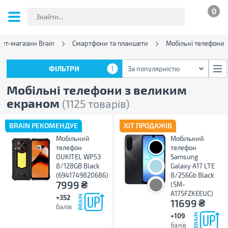
0
нет-магазин Brain
Смартфони та планшети
Мобільні телефони
ФІЛЬТРИ
1
За популярністю
ФІЛЬТРИ
1
За популярністю
Мобільні телефони з великим
екраном
(1125 товарів)
BRAIN РЕКОМЕНДУЄ
ХІТ ПРОДАЖІВ
Мобільний
Мобільний
телефон
телефон
OUKITEL WP53
Samsung
8/128GB Black
Galaxy A17 LTE
(6941749820686)
8/256Gb Black
₴
7999
(SM-
A175FZKEEUC)
+352
₴
11699
балів
+109
балів