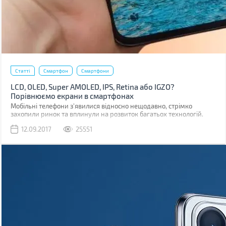
Статті
Смартфон
Смартфони
LCD, OLED, Super AMOLED, IPS, Retina або IGZO?
Порівнюємо екрани в смартфонах
Мобільні телефони з'явилися відносно нещодавно, стрімко
захопили ринок та вплинули на розвиток багатьох технологій.
Навіть на розвиток дисплеїв.
12.09.2017
25551