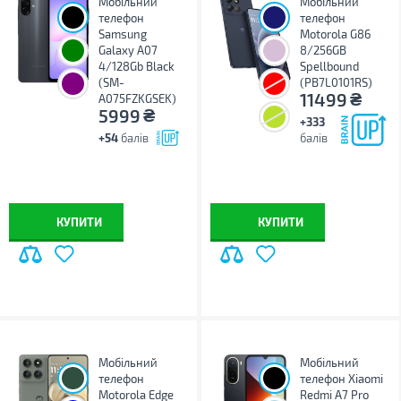
Мобільний
Мобільний
телефон
телефон
Samsung
Motorola G86
Galaxy A07
8/256GB
4/128Gb Black
Spellbound
(SM-
(PB7L0101RS)
₴
11499
A075FZKGSEK)
₴
5999
+333
+54
балів
балів
КУПИТИ
КУПИТИ
Мобільний
Мобільний
телефон
телефон Xiaomi
Motorola Edge
Redmi A7 Pro