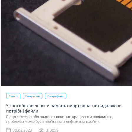
Статті
Смартфон
Смартфони
5 способів звільнити пам’ять смартфона, не видаляючи
потрібні файли
Якщо телефон або планшет починає працювати повільніше,
проблема може бути пов'язана з дефіцитом пам'яті.
08.02.2023
310859