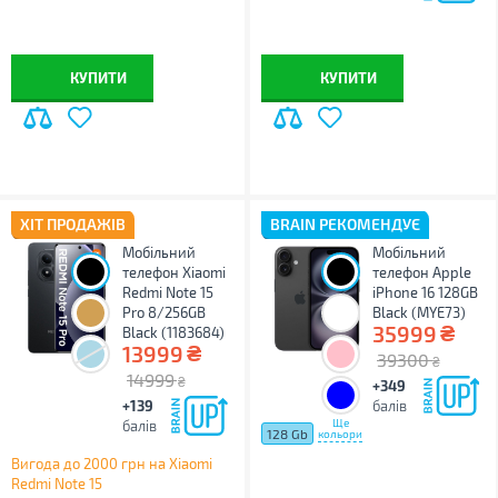
КУПИТИ
КУПИТИ
ХІТ ПРОДАЖІВ
BRAIN РЕКОМЕНДУЄ
Мобільний
Мобільний
телефон Xiaomi
телефон Apple
Redmi Note 15
iPhone 16 128GB
Pro 8/256GB
Black (MYE73)
₴
35999
Black (1183684)
₴
13999
39300
₴
14999
₴
+349
+139
балів
Ще
балів
128 Gb
кольори
Вигода до 2000 грн на Xiaomi
Redmi Note 15