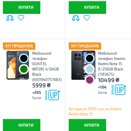
КУПИТИ
КУПИТИ
ХІТ ПРОДАЖІВ
ХІТ ПРОДАЖІВ
Мобільний
Мобільний
телефон
телефон Xiaomi
OUKITEL
Redmi Note 15
WP28E 4/64GB
8/256GB Black
Black
(1183675)
₴
10499
(6931940757683)
₴
5999
+104
+265
балів
балів
Вигода до 2000 грн на Xiaomi
Redmi Note 15
КУПИТИ
КУПИТИ