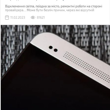
Відключення світла, поїздка за місто, ремонтні роботи на стороні
провайдера… Може бути безліч причин, через які відсутній
звичний дротовий інтернет. У такий момент може виручити
11.02.2023
81621
мобільна мережа, звичайно, якщо ви знаходитесь у зоні її
покриття.