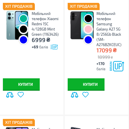
ХІТ ПРОДАЖІВ
ХІТ ПРОДАЖІВ
Мобільний
Мобільний
телефон Xiaomi
телефон
Redmi 15C
Samsung
4/128GB Mint
Galaxy A27 5G
Green (1163426)
8/256Gb Black
₴
6999
(SM-
A276BZKCEUC)
+69
балів
₴
17099
18999
₴
+170
балів
КУПИТИ
КУПИТИ
ХІТ ПРОДАЖІВ