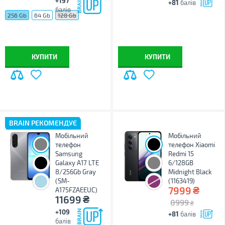
+197
+81
балів
балів
256 Gb
64 Gb
128 Gb
КУПИТИ
КУПИТИ
BRAIN РЕКОМЕНДУЄ
Мобільний
Мобільний
телефон
телефон Xiaomi
Samsung
Redmi 15
Galaxy A17 LTE
6/128GB
8/256Gb Gray
Midnight Black
(SM-
(1163419)
₴
7999
A175FZAEEUC)
₴
11699
8999
₴
+109
+81
балів
балів