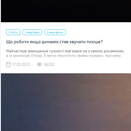
Статті
Смартфон
Смартфони
Що робити якщо динамік став звучати тихіше?
Найчастіше зменшення гучності пов'язане не з самим динаміком,
а із захисною сіткою. Її легко почистити своїми руками, причому,
швидше за все, у вас вдома вже є все необхідне для цього.
17.02.2023
66332