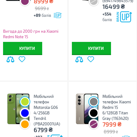
₴
8999
(6941749843579)
₴
16499
9699
₴
+554
+89
балів
балів
Вигода до 2000 грн на Xiaomi
Redmi Note 15
КУПИТИ
КУПИТИ
Мобільний
Мобільний
телефон
телефон Xiaomi
Motorola G06
Redmi 15
4/256GB
6/128GB Titan
Tendril
Gray (1163420)
₴
7999
(PBA20001UA)
₴
6799
8999
₴