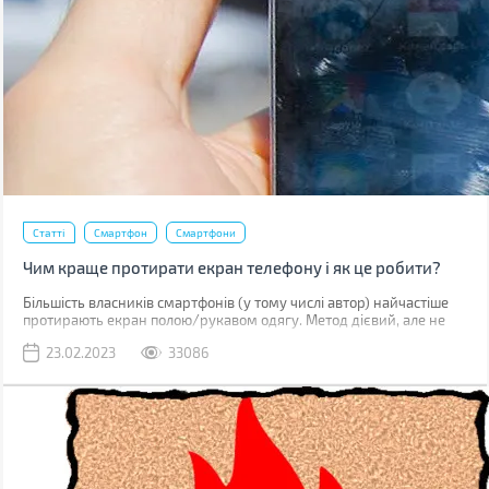
Статті
Смартфон
Смартфони
Чим краще протирати екран телефону і як це робити?
Більшість власників смартфонів (у тому числі автор) найчастіше
протирають екран полою/рукавом одягу. Метод дієвий, але не
найкращий. До серйозних поломок він не призведе, але якщо ви
23.02.2023
33086
уважно придивитесь до дисплея, скоріше за все побачите
маленькі подряпини. Одна з причин їх появи – неправильне
очищення.