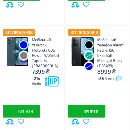
ХІТ ПРОДАЖІВ
ХІТ ПРОДАЖІВ
Мобільний
Мобільний
телефон
телефон Xiaomi
Motorola G06
Redmi 15C
Power 4/256GB
8/256GB
Tapestry
Midnight Black
(PBA00000UA)
(1163429)
₴
₴
7399
8999
+214
+86
балів
балів
КУПИТИ
КУПИТИ