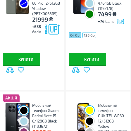
60 Pro 12/512GB
4/64GB Black
Shadow
(1195178)
₴
7499
(PB7X0068RS)
₴
21999
+74
балів
+638
балів
64 Gb
128 Gb
КУПИТИ
КУПИТИ
АКЦІЯ
Мобільний
Мобільний
телефон Xiaomi
телефон
Redmi Note 15
OUKITEL WP60
6/128GB Black
12/512GB
(1183672)
Yellow