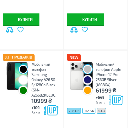
КУПИТИ
КУПИТИ
ХІТ ПРОДАЖІВ
Мобільний
Мобільний
телефон
телефон Apple
Samsung
iPhone 17 Pro
Galaxy A26 5G
256GB Silver
6/128Gb Black
(MG8G4)
₴
61999
(SM-
A266BZKBEUC)
+649
₴
10999
балів
+109
256 Gb
512 Gb
1 TB
балів