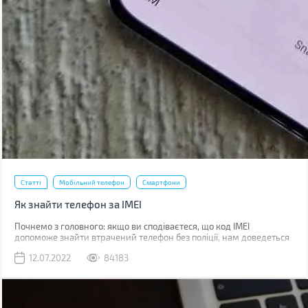
Статті
Мобільний телефон
Смартфони
Як знайти телефон за IMEI
Почнемо з головного: якщо ви сподіваєтеся, що код IMEI
допоможе знайти втрачений телефон без поліції, нам доведеться
вас розчарувати. Якщо ви загубили телефон, наявність коду не
12.07.2022
84183
допоможе абсолютно. Якщо його вкрали, IMEI слід повідомити
поліції, що дозволить відшукати смартфон у майбутньому.