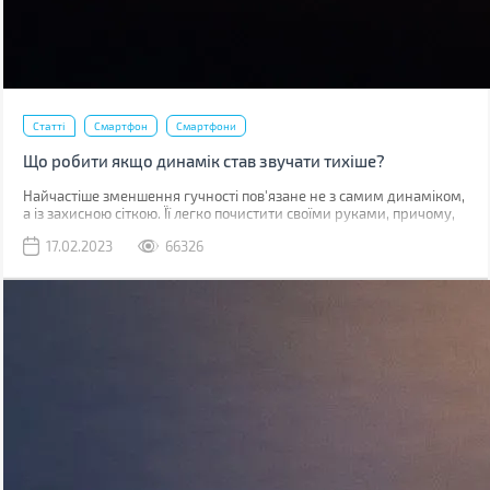
Статті
Смартфон
Смартфони
Що робити якщо динамік став звучати тихіше?
Найчастіше зменшення гучності пов'язане не з самим динаміком,
а із захисною сіткою. Її легко почистити своїми руками, причому,
швидше за все, у вас вдома вже є все необхідне для цього.
17.02.2023
66326