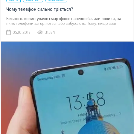
Чому телефон сильно гріється?
Більшість користувачів смартфонів напевно бачили ролики, на
яких телефони загоряються або вибухають. Тому, якщо ваш
гаджет починає грітися, закономірним є питання, наскільки це
05.10.2017
31374
безпечно.