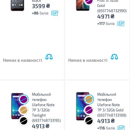
Black
Plus 3/32Gb
₴
3599
Gold
(6937748732990)
+86
балів
₴
4971
+117
балів
Немає в наявності
Немає в наявності
Мобільний
Мобільний
телефон
телефон
Ulefone Note
Ulefone Note
7P 3/32Gb
7P 3/32Gb Gold
Twilight
(6937748733188)
₴
4913
(6937748733195)
₴
4913
+116
балів