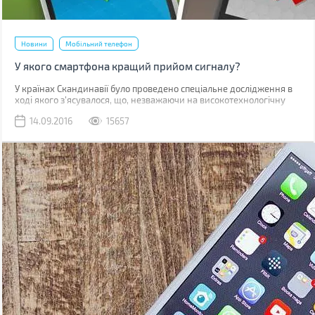
Новини
Мобільний телефон
У якого смартфона кращий прийом сигналу?
У країнах Скандинавії було проведено спеціальне дослідження в
ході якого з'ясувалося, що, незважаючи на високотехнологічну
начинку, не всі смартфони здатні забезпечити якісний прийом
14.09.2016
15657
сигналу!