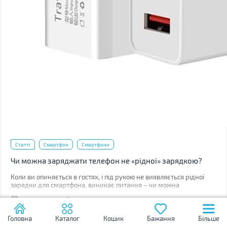
Статті
Смартфон
Смартфони
Чи можна заряджати телефон не «рідної» зарядкою?
Коли ви опиняється в гостях, і під рукою не виявляється рідної
зарядки для смартфона, виникає питання – чи можна
використовувати інший ЗП? Також подібне питання виникає, коли
07.10.2017
10544
оригінальний блок губиться або виходить з ладу.
Головна
Каталог
Кошик
Бажання
Більше