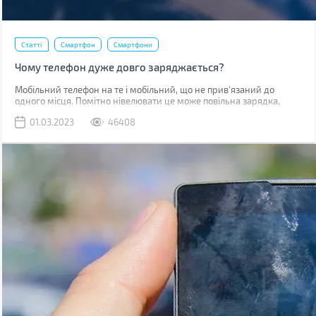
Статті
Смартфон
Смартфони
Чому телефон дуже довго заряджається?
Мобільний телефон на те і мобільний, що не прив'язаний до
одного місця. Помітно нівелювати це може повільна зарядка,
через яку доводиться годинником бути прив'язаним до розетки.
01.03.2023
46408