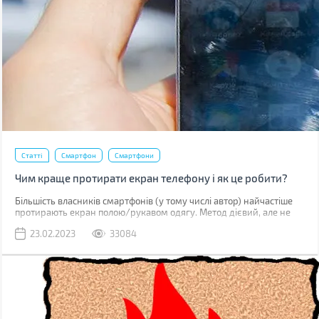
Статті
Смартфон
Смартфони
Чим краще протирати екран телефону і як це робити?
Більшість власників смартфонів (у тому числі автор) найчастіше
протирають екран полою/рукавом одягу. Метод дієвий, але не
найкращий. До серйозних поломок він не призведе, але якщо ви
23.02.2023
33084
уважно придивитесь до дисплея, скоріше за все побачите
маленькі подряпини. Одна з причин їх появи – неправильне
очищення.