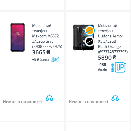
Мобільний
Мобільний
телефон
телефон
Maxcom MS572
Ulefone Armor
3/32Gb Gray
X5 3/32GB
(5908235975924)
Black Orange
₴
3665
(6937748733393)
₴
5890
+89
балів
+138
балів
Немає в наявності
Немає в наявності