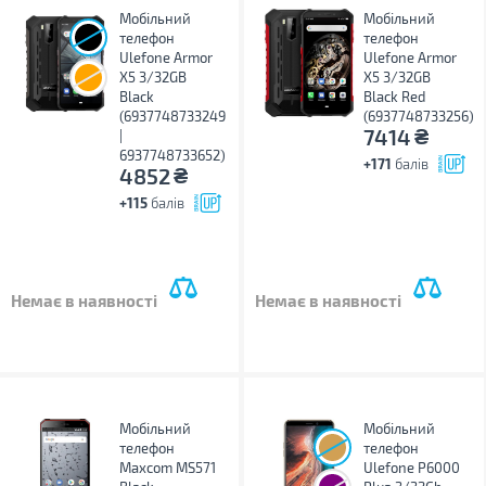
Мобільний
Мобільний
телефон
телефон
Ulefone Armor
Ulefone Armor
X5 3/32GB
X5 3/32GB
Black
Black Red
(6937748733249
(6937748733256)
₴
7414
|
6937748733652)
+171
балів
₴
4852
+115
балів
Немає в наявності
Немає в наявності
Мобільний
Мобільний
телефон
телефон
Maxcom MS571
Ulefone P6000