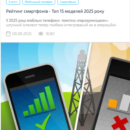
Статті
Мобільний телефон
Смартфони
Рейтинг смартфонів - Топ 15 моделей 2025 року
У 2025 році мобільні телефони помітно «порозумнішали»:
штучний інтелект тепер глибоко інтегрований як в операційні
системи, так і безпосередньо в логіку процесорів.
08.08.2025
16361