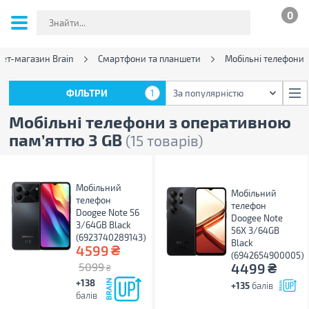
0
нет-магазин Brain
Смартфони та планшети
Мобільні телефони
ФІЛЬТРИ
1
За популярністю
ФІЛЬТРИ
1
За популярністю
Мобільні телефони з оперативною
пам’яттю 3 GB
(15 товарів)
Мобільний
Мобільний
телефон
телефон
Doogee Note 56
Doogee Note
3/64GB Black
56X 3/64GB
(6923740289143)
Black
₴
4599
(6942654900005)
₴
5099
4499
₴
+138
+135
балів
балів