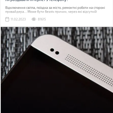
Відключення світла, поїздка за місто, ремонтні роботи на стороні
провайдера… Може бути безліч причин, через які відсутній
звичний дротовий інтернет. У такий момент може виручити
11.02.2023
81615
мобільна мережа, звичайно, якщо ви знаходитесь у зоні її
покриття.