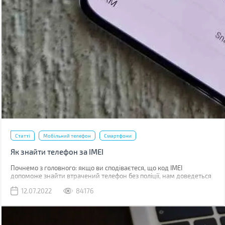
Статті
Мобільний телефон
Смартфони
Як знайти телефон за IMEI
Почнемо з головного: якщо ви сподіваєтеся, що код IMEI
допоможе знайти втрачений телефон без поліції, нам доведеться
вас розчарувати. Якщо ви загубили телефон, наявність коду не
12.07.2022
84176
допоможе абсолютно. Якщо його вкрали, IMEI слід повідомити
поліції, що дозволить відшукати смартфон у майбутньому.