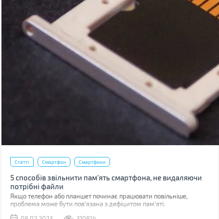
Статті
Смартфон
Смартфони
5 способів звільнити пам’ять смартфона, не видаляючи
потрібні файли
Якщо телефон або планшет починає працювати повільніше,
проблема може бути пов'язана з дефіцитом пам'яті.
08.02.2023
310814