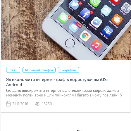
Статті
Мобільний телефон
Смартфони
Як економити інтернет-трафік користувачам iOS і
Android
Складно відокремити інтернет від стільникових мереж, адже з
моменту появи вони йшли пліч-о-пліч і багато в чому пов'язані. У
тому числі й щодо тарифів. Якщо на початку свого шляху
21.11.2016
13250
інтернет-провайдери пропонували пакети з лімітованою кількістю
інтернет трафіку, то зараз практично скрізь безліміт.