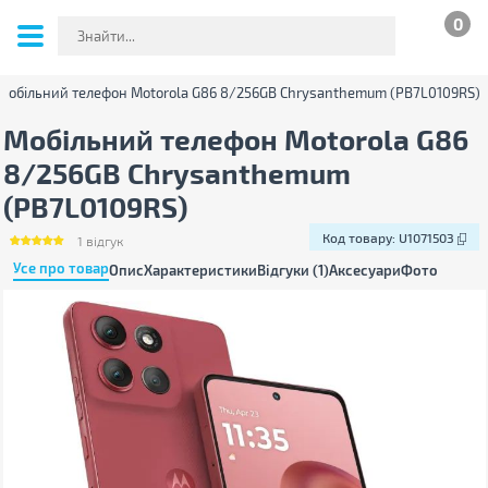
0
Мобільний телефон Motorola G86 8/256GB Chrysanthemum (PB7L0109RS)
Мобільний телефон Motorola G86
8/256GB Chrysanthemum
(PB7L0109RS)
Код товару:
U1071503
1
відгук
Усе про товар
Опис
Характеристики
Відгуки (1)
Аксесуари
Фото