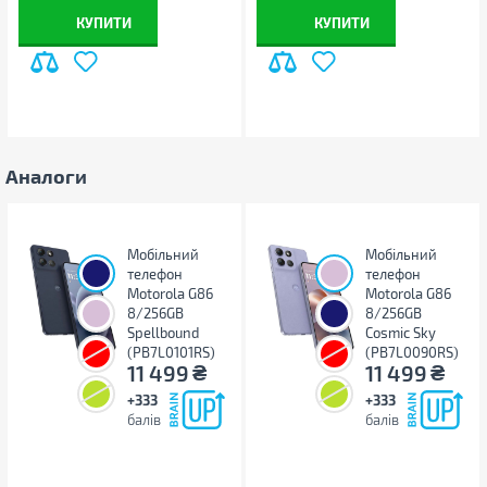
Примітка
Виробник може змінювати
КУПИТИ
КУПИТИ
властивості, характеристики,
зовнішній вигляд і
комплектацію товарів без
попередження
Аналоги
Мобільний
Мобільний
телефон
телефон
Motorola G86
Motorola G86
8/256GB
8/256GB
Spellbound
Cosmic Sky
(PB7L0101RS)
(PB7L0090RS)
₴
₴
11 499
11 499
+333
+333
балів
балів