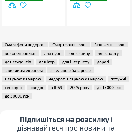
Смартфони недорогі
Смартфони ігрові
бюджетні ігрові
водонепроникні
для пубг
для скайпу
для спорту
для студентів
для ігор
для інтернету
дорогі
з великим екраном
з великою батареєю
з гарною камерою
недорогі з гарною камерою
потужні
сенсорні
швидкі
з IP69
2025 року
до 15000 грн
до 30000 грн
Підпишіться на розсилку
і
дізнавайтеся про новини та