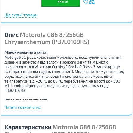
КУПИТИ
Ще схожі товари
Опис
Motorola G86 8/256GB
Chrysanthemum (PB7L0109RS)
Максимальний захист
Moto g86 5G розширює межі можливого, поєднуючи елегантний
дизайн із захистом від вологи високого рівня та міцністю
військового класу1, а скло Corning® Gorilla® Glass 7i удвічі краще
захищає екран від падінь і подряпин1. Модель витримує все: пил,
бруд, пісок, високий тиск води1 й екстремальні умови, як-от
температури від –20 °C до 60 °C, перебування на висоті до 4500
м1, і навіть відповідає класу захисту від занурення у воду
IP68/IP6913.
Втілення елегантності
Поєднання кольорів Pantone® та м’якого преміального
Читати повний опис
покриття надають дизайну вишуканості, комфорту й
зносостійкості.
Розваги будь-де
Яскравіші кольори
Характеристики
Motorola G86 8/256GB
Насичені кольори, неймовірна деталізація та бездоганна