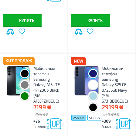
КУПИТЬ
КУПИТЬ
ХИТ ПРОДАЖ
Мобильный
Мобильный
телефон
телефон
Samsung
Samsung
Galaxy A16 LTE
Galaxy S25 FE
4/128Gb Black
8/256Gb Navy
(SM-
(SM-
A165FZKBEUC)
S731BDBGEUC)
₴
₴
7199
29199
7999
31499
₴
₴
256 Gb
512 Gb
+76
+309
баллов
баллов