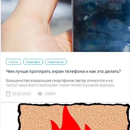
Статьи
Смартфон
Смартфоны
Чем лучше протирать экран телефона и как это делать?
Большинство владельцев смартфонов (автор относится к их
числу) чаще всего протирают экран полой/рукавом одежды.
Метод рабочий, но не лучший. К серьезным поломкам он не
23.02.2023
33084
приведет, но если вы внимательно присмотритесь к дисплею,
наверняка увидите маленькие царапинки. Одна из причин их
появления – неправильная чистка.