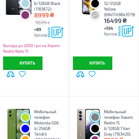
6/128GB Black
12/512GB
(1183672)
Yellow
₴
8999
(6941749843579)
₴
16499
9699
₴
+554
+89
баллов
баллов
Выгода до 2000 грн на Xiaomi
Redmi Note 15
КУПИТЬ
КУПИТЬ
Мобильный
Мобильный
телефон
телефон Xiaomi
Motorola G06
Redmi 15
4/256GB
6/128GB Titan
Tendril
Gray (1163420)