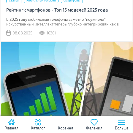
Статьи
Мобильный телефон
Смартфоны
Рейтинг смартфонов - Топ 15 моделей 2025 года
В 2025 году мобильные телефоны заметно "поумнели":
искусственный интеллект теперь глубоко интегрирован как в
операционные системы, так и непосредственно в логику
08.08.2025
16361
процессоров.
Главная
Каталог
Корзина
Желания
Больше