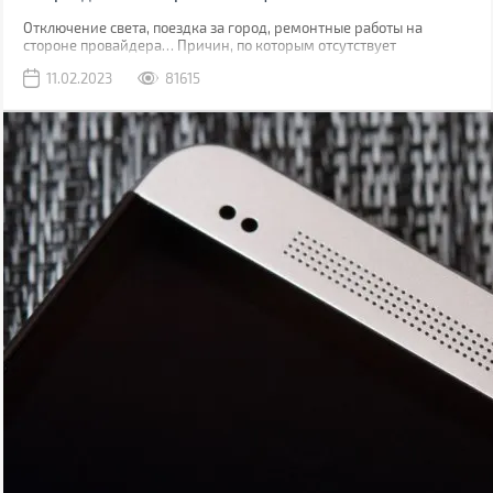
Отключение света, поездка за город, ремонтные работы на
стороне провайдера… Причин, по которым отсутствует
привычный проводной интернет множество. В такой момент
11.02.2023
81615
может выручить мобильная сеть, конечно, если вы находитесь в
зоне ее покрытия.