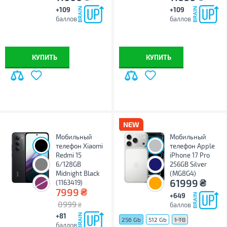
+109
+109
баллов
баллов
КУПИТЬ
КУПИТЬ
Мобильный
Мобильный
телефон Xiaomi
телефон Apple
Redmi 15
iPhone 17 Pro
6/128GB
256GB Silver
Midnight Black
(MG8G4)
₴
61999
(1163419)
₴
7999
+649
8999
баллов
₴
+81
256 Gb
512 Gb
1 TB
баллов