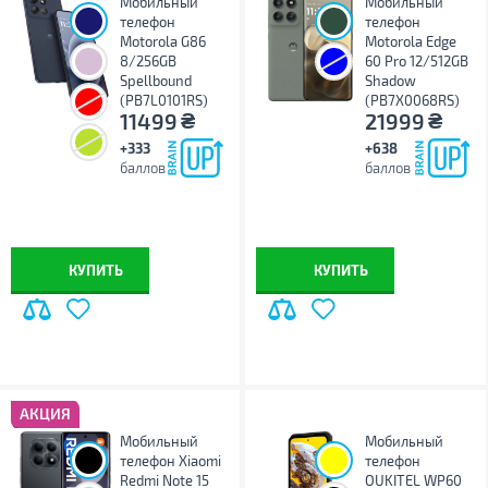
Мобильный
Мобильный
телефон
телефон
Motorola G86
Motorola Edge
8/256GB
60 Pro 12/512GB
Spellbound
Shadow
(PB7L0101RS)
(PB7X0068RS)
₴
₴
11499
21999
+333
+638
баллов
баллов
КУПИТЬ
КУПИТЬ
АКЦИЯ
Мобильный
Мобильный
телефон Xiaomi
телефон
Redmi Note 15
OUKITEL WP60