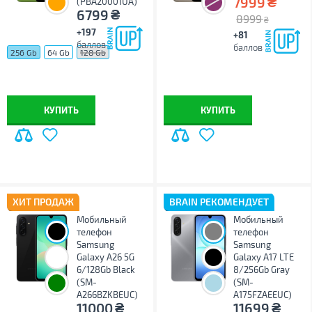
₴
7999
(PBA20001UA)
₴
6799
8999
₴
+197
+81
баллов
баллов
256 Gb
64 Gb
128 Gb
КУПИТЬ
КУПИТЬ
ХИТ ПРОДАЖ
BRAIN РЕКОМЕНДУЕТ
Мобильный
Мобильный
телефон
телефон
Samsung
Samsung
Galaxy A26 5G
Galaxy A17 LTE
6/128Gb Black
8/256Gb Gray
(SM-
(SM-
A266BZKBEUC)
A175FZAEEUC)
₴
₴
11000
11699