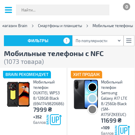
0
-магазин Brain
Смартфоны и планшеты
Мобильные телефоны
ФИЛЬТРЫ
1
По популярности
ФИЛЬТРЫ
1
По популярности
Мобильные телефоны с NFC
(1073 товара)
BRAIN РЕКОМЕНДУЕТ
ХИТ ПРОДАЖ
Мобильный
Мобильный
телефон
телефон
OUKITEL WP53
Samsung
8/128GB Black
Galaxy A17 LTE
(6941749820686)
8/256Gb Black
₴
7999
(SM-
A175FZKEEUC)
+352
₴
11699
баллов
+109
баллов