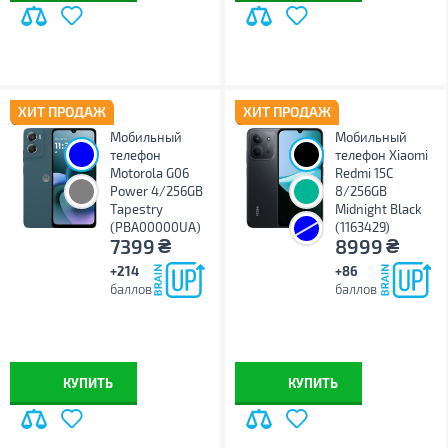
ХИТ ПРОДАЖ
ХИТ ПРОДАЖ
Мобильный
Мобильный
телефон
телефон Xiaomi
Motorola G06
Redmi 15C
Power 4/256GB
8/256GB
Tapestry
Midnight Black
(PBA00000UA)
(1163429)
₴
₴
7399
8999
+214
+86
баллов
баллов
КУПИТЬ
КУПИТЬ