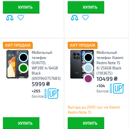
КУПИТЬ
КУПИТЬ
ХИТ ПРОДАЖ
ХИТ ПРОДАЖ
Мобильный
Мобильный
телефон
телефон Xiaomi
OUKITEL
Redmi Note 15
WP28E 4/64GB
8/256GB Black
Black
(1183675)
₴
10499
(6931940757683)
₴
5999
+104
+265
баллов
баллов
Выгода до 2000 грн на Xiaomi
Redmi Note 15
КУПИТЬ
КУПИТЬ