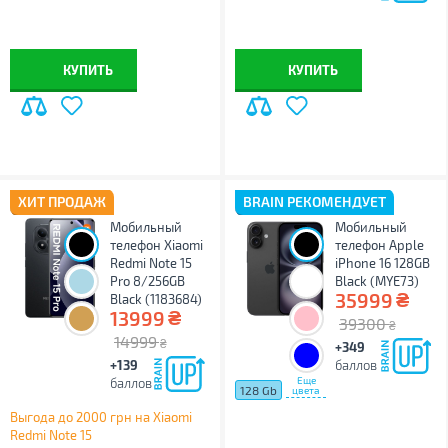
КУПИТЬ
КУПИТЬ
ХИТ ПРОДАЖ
BRAIN РЕКОМЕНДУЕТ
Мобильный
Мобильный
телефон Xiaomi
телефон Apple
Redmi Note 15
iPhone 16 128GB
Pro 8/256GB
Black (MYE73)
₴
35999
Black (1183684)
₴
13999
39300
₴
14999
₴
+349
+139
баллов
Еще
баллов
128 Gb
цвета
Выгода до 2000 грн на Xiaomi
Redmi Note 15