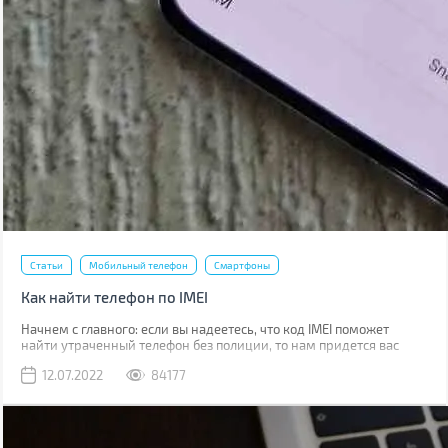
Статьи
Мобильный телефон
Смартфоны
Как найти телефон по IMEI
Начнем с главного: если вы надеетесь, что код IMEI поможет
найти утраченный телефон без полиции, то нам придется вас
разочаровать. Если вы телефон потеряли, то наличие кода не
12.07.2022
84177
поможет абсолютно. Если его украли, IMEI стоит сообщить
полиции, что позволит отыскать смартфон в будущем.