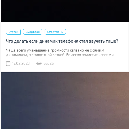
Статьи
Смартфон
Смартфоны
Что делать если динамик телефона стал звучать тише?
Чаще всего уменьшение громкости связано не с самим
динамиком, а с защитной сеткой. Ее легко почистить своими
руками, причем скорее всего у вас дома уже есть все
17.02.2023
66326
необходимое для этого.