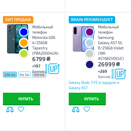
ХИТ ПРОДАЖ
BRAIN РЕКОМЕНДУЕТ
Мобильный
Мобильный
телефон
телефон
Motorola G06
Samsung
4/256GB
Galaxy A57 5G
Tapestry
8/256Gb Violet
(PBA20004UA)
(SM-
₴
6799
A576BZVDEUC)
₴
26999
+197
баллов
+269
256 Gb
64 Gb
128 Gb
баллов
Galaxy Buds 3 FE в подарок к
Galaxy A57
КУПИТЬ
КУПИТЬ