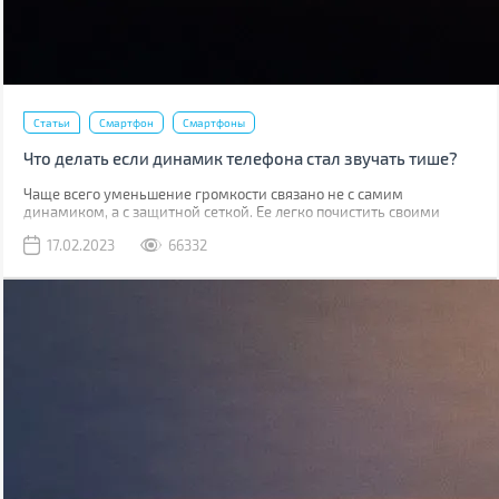
Статьи
Смартфон
Смартфоны
Что делать если динамик телефона стал звучать тише?
Чаще всего уменьшение громкости связано не с самим
динамиком, а с защитной сеткой. Ее легко почистить своими
руками, причем скорее всего у вас дома уже есть все
17.02.2023
66332
необходимое для этого.