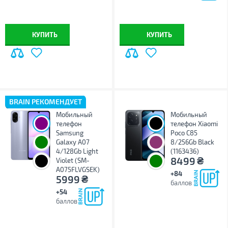
КУПИТЬ
КУПИТЬ
BRAIN РЕКОМЕНДУЕТ
Мобильный
Мобильный
телефон
телефон Xiaomi
Samsung
Poco C85
Galaxy A07
8/256Gb Black
4/128Gb Light
(1163436)
₴
8499
Violet (SM-
A075FLVGSEK)
+84
₴
5999
баллов
+54
баллов