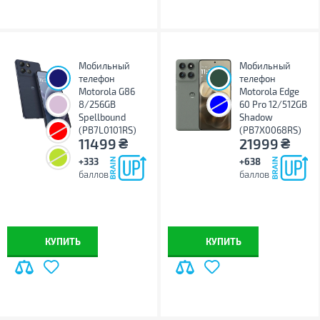
Мобильный
Мобильный
телефон
телефон
Motorola G86
Motorola Edge
8/256GB
60 Pro 12/512GB
Spellbound
Shadow
(PB7L0101RS)
(PB7X0068RS)
₴
₴
11499
21999
+333
+638
баллов
баллов
КУПИТЬ
КУПИТЬ