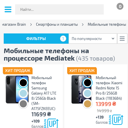
0
-магазин Brain
Смартфоны и планшеты
Мобильные телефоны
ФИЛЬТРЫ
1
По популярности
ФИЛЬТРЫ
1
По популярности
Мобильные телефоны на
процессоре Mediatek
(435 товаров)
ХИТ ПРОДАЖ
ХИТ ПРОДАЖ
Мобильный
Мобильный
телефон
телефон Xiaomi
Samsung
Redmi Note 15
Galaxy A17 LTE
Pro 8/256GB
8/256Gb Black
Black (1183684)
₴
13999
(SM-
A175FZKEEUC)
14999
₴
₴
11699
+139
+109
баллов
баллов