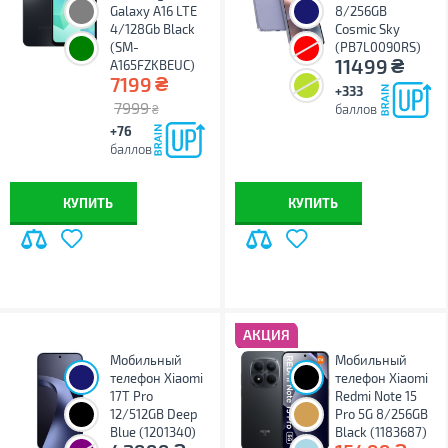
Galaxy A16 LTE
8/256GB
4/128Gb Black
Cosmic Sky
(SM-
(PB7L0090RS)
₴
11499
A165FZKBEUC)
₴
7199
+333
7999
баллов
₴
+76
баллов
КУПИТЬ
КУПИТЬ
АКЦИЯ
Мобильный
Мобильный
телефон Xiaomi
телефон Xiaomi
17T Pro
Redmi Note 15
12/512GB Deep
Pro 5G 8/256GB
Blue (1201340)
Black (1183687)