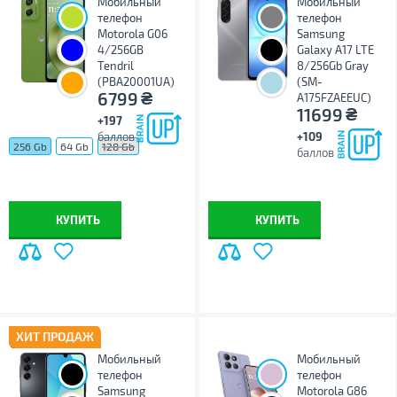
Мобильный
Мобильный
телефон
телефон
Motorola G06
Samsung
4/256GB
Galaxy A17 LTE
Tendril
8/256Gb Gray
(PBA20001UA)
(SM-
₴
6799
A175FZAEEUC)
₴
11699
+197
баллов
+109
256 Gb
64 Gb
128 Gb
баллов
КУПИТЬ
КУПИТЬ
ХИТ ПРОДАЖ
Мобильный
Мобильный
телефон
телефон
Samsung
Motorola G86