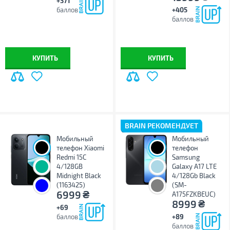
+371
баллов
+405
баллов
КУПИТЬ
КУПИТЬ
BRAIN РЕКОМЕНДУЕТ
Мобильный
Мобильный
телефон Xiaomi
телефон
Redmi 15C
Samsung
4/128GB
Galaxy A17 LTE
Midnight Black
4/128Gb Black
(1163425)
(SM-
₴
6999
A175FZKBEUC)
₴
8999
+69
баллов
+89
баллов