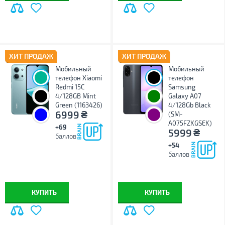
ХИТ ПРОДАЖ
ХИТ ПРОДАЖ
Мобильный
Мобильный
телефон Xiaomi
телефон
Redmi 15C
Samsung
4/128GB Mint
Galaxy A07
Green (1163426)
4/128Gb Black
₴
6999
(SM-
A075FZKGSEK)
+69
₴
5999
баллов
+54
баллов
КУПИТЬ
КУПИТЬ