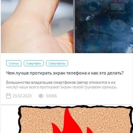
Статьи
Смартфон
Смартфоны
Чем лучше протирать экран телефона и как это делать?
Большинство владельцев смартфонов (автор относится к их
числу) чаще всего протирают экран полой/рукавом одежды.
Метод рабочий, но не лучший. К серьезным поломкам он не
23.02.2023
33086
приведет, но если вы внимательно присмотритесь к дисплею,
наверняка увидите маленькие царапинки. Одна из причин их
появления – неправильная чистка.