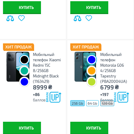
КУПИТЬ
КУПИТЬ
ХИТ ПРОДАЖ
ХИТ ПРОДАЖ
Мобильный
Мобильный
телефон Xiaomi
телефон
Redmi 15C
Motorola G06
8/256GB
4/256GB
Midnight Black
Tapestry
(1163429)
(PBA20004UA)
₴
₴
8999
6799
+86
+197
баллов
баллов
256 Gb
64 Gb
128 Gb
КУПИТЬ
КУПИТЬ