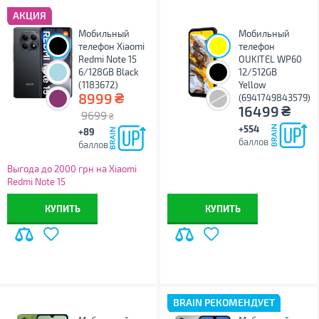
АКЦИЯ
Мобильный
Мобильный
телефон Xiaomi
телефон
Redmi Note 15
OUKITEL WP60
6/128GB Black
12/512GB
(1183672)
Yellow
₴
8999
(6941749843579)
₴
16499
9699
₴
+554
+89
баллов
баллов
Выгода до 2000 грн на Xiaomi
Redmi Note 15
КУПИТЬ
КУПИТЬ
BRAIN РЕКОМЕНДУЕТ