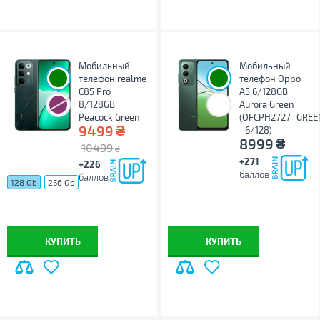
Мобильный
Мобильный
телефон realme
телефон Oppo
C85 Pro
A5 6/128GB
8/128GB
Aurora Green
Peacock Green
(OFCPH2727_GREE
₴
9499
_6/128)
₴
8999
10499
₴
+271
+226
баллов
баллов
128 Gb
256 Gb
КУПИТЬ
КУПИТЬ