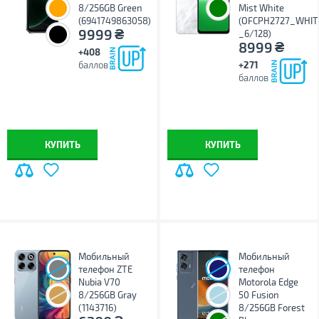
8/256GB Green
Mist White
(6941749863058)
(OFCPH2727_WHIT
₴
9999
_6/128)
₴
8999
+408
баллов
+271
баллов
КУПИТЬ
КУПИТЬ
Мобильный
Мобильный
телефон ZTE
телефон
Nubia V70
Motorola Edge
8/256GB Gray
50 Fusion
(1143716)
8/256GB Forest