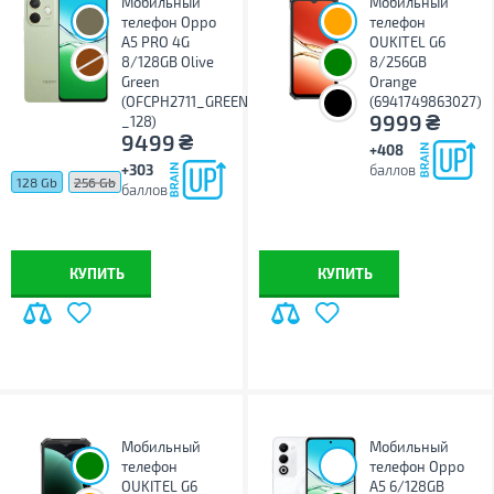
Мобильный
Мобильный
телефон Oppo
телефон
A5 PRO 4G
OUKITEL G6
8/128GB Olive
8/256GB
Green
Orange
(OFCPH2711_GREEN
(6941749863027)
₴
9999
_128)
₴
9499
+408
+303
баллов
128 Gb
256 Gb
баллов
КУПИТЬ
КУПИТЬ
Мобильный
Мобильный
телефон
телефон Oppo
OUKITEL G6
A5 6/128GB