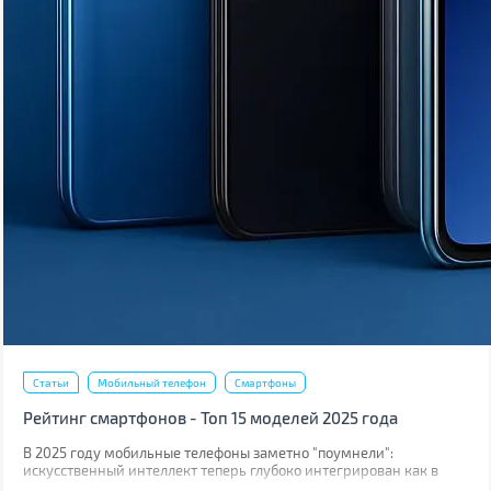
Статьи
Мобильный телефон
Смартфоны
Рейтинг смартфонов - Топ 15 моделей 2025 года
В 2025 году мобильные телефоны заметно "поумнели":
искусственный интеллект теперь глубоко интегрирован как в
операционные системы, так и непосредственно в логику