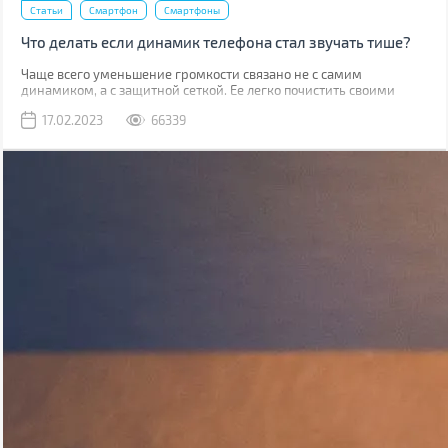
Статьи
Смартфон
Смартфоны
Что делать если динамик телефона стал звучать тише?
Чаще всего уменьшение громкости связано не с самим
динамиком, а с защитной сеткой. Ее легко почистить своими
руками, причем скорее всего у вас дома уже есть все
17.02.2023
66339
необходимое для этого.