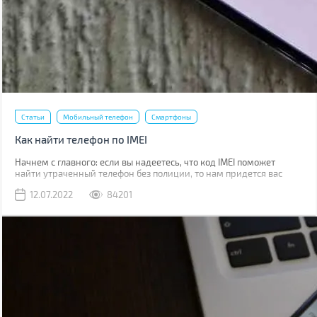
Статьи
Мобильный телефон
Смартфоны
Как найти телефон по IMEI
Начнем с главного: если вы надеетесь, что код IMEI поможет
найти утраченный телефон без полиции, то нам придется вас
разочаровать. Если вы телефон потеряли, то наличие кода не
12.07.2022
84201
поможет абсолютно. Если его украли, IMEI стоит сообщить
полиции, что позволит отыскать смартфон в будущем.