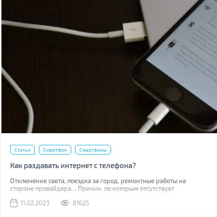
Статьи
Смартфон
Смартфоны
Как раздавать интернет с телефона?
Отключение света, поездка за город, ремонтные работы на
стороне провайдера… Причин, по которым отсутствует
привычный проводной интернет множество. В такой момент
11.02.2023
81625
может выручить мобильная сеть, конечно, если вы находитесь в
зоне ее покрытия.