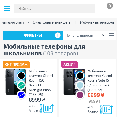
0
-магазин Brain
Смартфоны и планшеты
Мобильные телефоны
ФИЛЬТРЫ
1
По популярности
ФИЛЬТРЫ
1
По популярности
Мобильные телефоны для
школьников
(109 товаров)
ХИТ ПРОДАЖ
АКЦИЯ
Мобильный
Мобильный
телефон Xiaomi
телефон Xiaomi
Redmi 15C
Redmi Note 15
8/256GB
6/128GB Black
Midnight Black
(1183672)
₴
8999
(1163429)
₴
8999
9699
₴
+86
+89
баллов
баллов