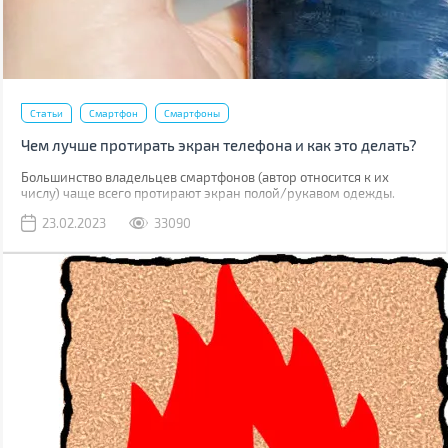
Статьи
Смартфон
Смартфоны
Чем лучше протирать экран телефона и как это делать?
Большинство владельцев смартфонов (автор относится к их
числу) чаще всего протирают экран полой/рукавом одежды.
Метод рабочий, но не лучший. К серьезным поломкам он не
23.02.2023
33090
приведет, но если вы внимательно присмотритесь к дисплею,
наверняка увидите маленькие царапинки. Одна из причин их
появления – неправильная чистка.