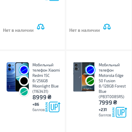
Нет в наличии
Нет в наличии
Мобильный
Мобильный
телефон Xiaomi
телефон
Redmi 15C
Motorola Edge
8/256GB
50 Fusion
Moonlight Blue
8/128GB Forest
(1163431)
Blue
₴
8999
(PB3T0085RS)
₴
7999
+86
баллов
+231
баллов