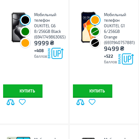
Мобильный
Мобильный
телефон
телефон
OUKITEL G6
OUKITEL G1
8/256GB Black
6/256GB
(6941749863065)
Orange
₴
9999
(6931940757881)
₴
9499
+408
баллов
+522
баллов
КУПИТЬ
КУПИТЬ