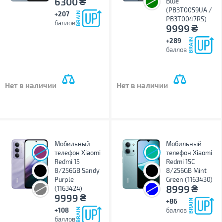
₴
6300
Blue
(PB3T0059UA /
+207
PB3T0047RS)
баллов
₴
9999
+289
баллов
Нет в наличии
Нет в наличии
Мобильный
Мобильный
телефон Xiaomi
телефон Xiaomi
Redmi 15
Redmi 15C
8/256GB Sandy
8/256GB Mint
Purple
Green (1163430)
₴
8999
(1163424)
₴
9999
+86
+108
баллов
баллов