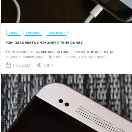
Статьи
Смартфон
Смартфоны
Как раздавать интернет с телефона?
Отключение света, поездка за город, ремонтные работы на
стороне провайдера… Причин, по которым отсутствует
привычный проводной интернет множество. В такой момент
11.02.2023
81611
может выручить мобильная сеть, конечно, если вы находитесь в
зоне ее покрытия.