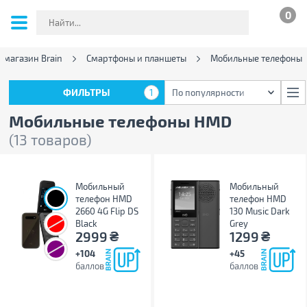
0
-магазин Brain
Смартфоны и планшеты
Мобильные телефоны
ФИЛЬТРЫ
1
По популярности
ФИЛЬТРЫ
1
По популярности
Мобильные телефоны HMD
(13 товаров)
Мобильный
Мобильный
телефон HMD
телефон HMD
2660 4G Flip DS
130 Music Dark
Black
Grey
₴
₴
2999
1299
+104
+45
баллов
баллов