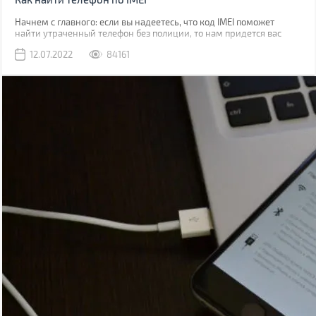
Начнем с главного: если вы надеетесь, что код IMEI поможет
найти утраченный телефон без полиции, то нам придется вас
разочаровать. Если вы телефон потеряли, то наличие кода не
12.07.2022
84161
поможет абсолютно. Если его украли, IMEI стоит сообщить
полиции, что позволит отыскать смартфон в будущем.