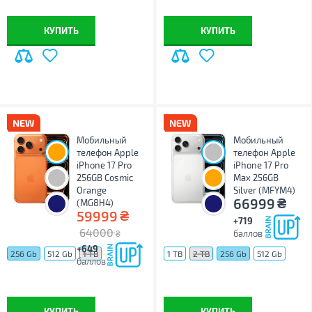
КУПИТЬ
КУПИТЬ
Мобильный
Мобильный
телефон Apple
телефон Apple
iPhone 17 Pro
iPhone 17 Pro
256GB Cosmic
Max 256GB
Orange
Silver (MFYM4)
₴
66999
(MG8H4)
₴
59999
+719
64000
баллов
₴
+649
256 Gb
512 Gb
1 TB
1 TB
2 TB
256 Gb
512 Gb
баллов
КУПИТЬ
КУПИТЬ