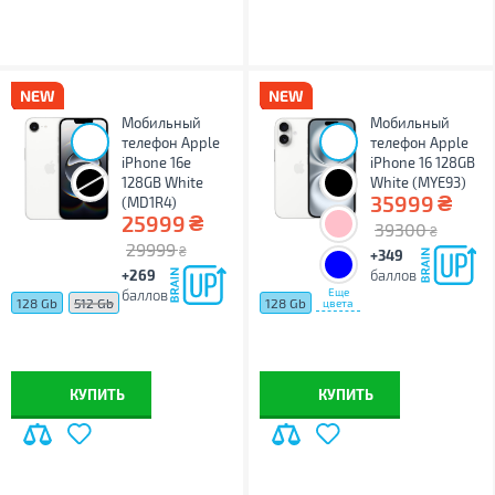
Мобильный
Мобильный
телефон Apple
телефон Apple
iPhone 16e
iPhone 16 128GB
128GB White
White (MYE93)
₴
35999
(MD1R4)
₴
25999
39300
₴
29999
₴
+349
+269
баллов
Еще
баллов
128 Gb
512 Gb
128 Gb
цвета
КУПИТЬ
КУПИТЬ