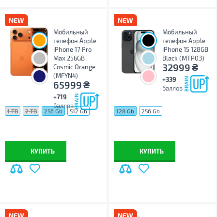
Мобильный
Мобильный
телефон Apple
телефон Apple
iPhone 17 Pro
iPhone 15 128GB
Max 256GB
Black (MTP03)
₴
32999
Cosmic Orange
(MFYN4)
+339
₴
65999
баллов
+719
баллов
1 TB
2 TB
256 Gb
512 Gb
128 Gb
256 Gb
КУПИТЬ
КУПИТЬ