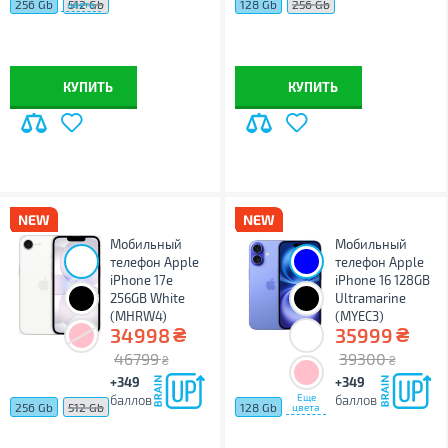
256 Gb
512 Gb
128 Gb
256 Gb
цвета
КУПИТЬ
КУПИТЬ
Мобильный
Мобильный
телефон Apple
телефон Apple
iPhone 17e
iPhone 16 128GB
256GB White
Ultramarine
(MHRW4)
(MYEC3)
₴
₴
34998
35999
46799
39300
₴
₴
+349
+349
Еще
баллов
баллов
256 Gb
512 Gb
128 Gb
цвета