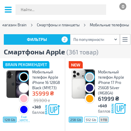
0
-магазин Brain
Смартфоны и планшеты
Мобильные телефоны
ФИЛЬТРЫ
2
По популярности
ФИЛЬТРЫ
2
По популярности
Смартфоны Apple
(361 товар)
BRAIN РЕКОМЕНДУЕТ
Мобильный
Мобильный
телефон Apple
телефон Apple
iPhone 16 128GB
iPhone 17 Pro
Black (MYE73)
256GB Silver
₴
35999
(MG8G4)
₴
61999
39300
₴
+649
+349
баллов
баллов
Еще
128 Gb
256 Gb
512 Gb
1 TB
цвета