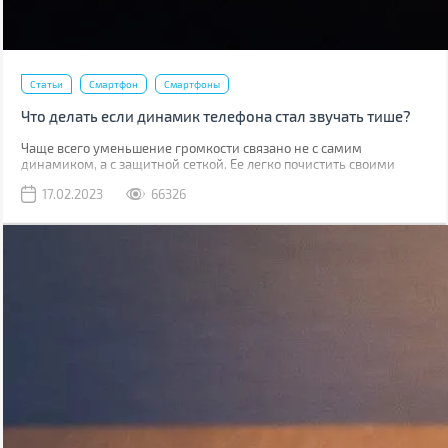
Статьи
Смартфон
Смартфоны
Что делать если динамик телефона стал звучать тише?
Чаще всего уменьшение громкости связано не с самим
динамиком, а с защитной сеткой. Ее легко почистить своими
руками, причем скорее всего у вас дома уже есть все
17.02.2023
66326
необходимое для этого.