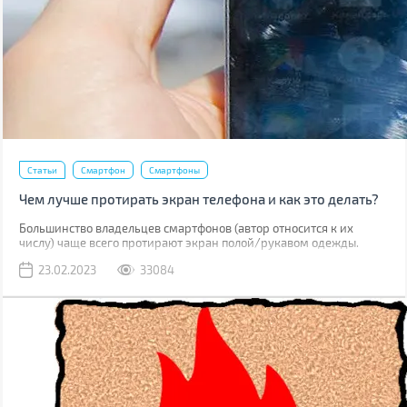
Статьи
Смартфон
Смартфоны
Чем лучше протирать экран телефона и как это делать?
Большинство владельцев смартфонов (автор относится к их
числу) чаще всего протирают экран полой/рукавом одежды.
Метод рабочий, но не лучший. К серьезным поломкам он не
23.02.2023
33084
приведет, но если вы внимательно присмотритесь к дисплею,
наверняка увидите маленькие царапинки. Одна из причин их
появления – неправильная чистка.