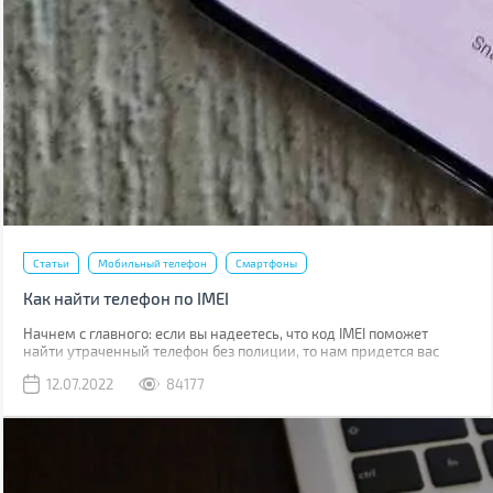
Статьи
Мобильный телефон
Смартфоны
Как найти телефон по IMEI
Начнем с главного: если вы надеетесь, что код IMEI поможет
найти утраченный телефон без полиции, то нам придется вас
разочаровать. Если вы телефон потеряли, то наличие кода не
12.07.2022
84177
поможет абсолютно. Если его украли, IMEI стоит сообщить
полиции, что позволит отыскать смартфон в будущем.