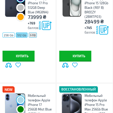
iPhone 17 Pro
iPhone 15 128Gb
512GB Deep
Black (REF B)
Blue (MG8N4)
BREEZY
₴
73999
(2BMTP03)
₴
28499
+769
баллов
+745
баллов
256 Gb
512 Gb
1 TB
КУПИТЬ
КУПИТЬ
ВОССТАНОВЛЕННЫЙ
Мобильный
Мобильный
телефон Apple
телефон Apple
iPhone 17
iPhone 15 Pro
256GB Mist Blue
Max 256Gb Blue