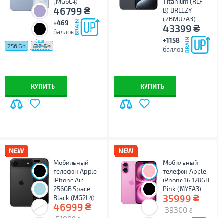
(MG6L4)
Titanium (REF
₴
46799
B) BREEZY
(2BMU7A3)
+469
₴
43399
баллов
+1158
Еще
256 Gb
512 Gb
цвета
баллов
КУПИТЬ
КУПИТЬ
Мобильный
Мобильный
телефон Apple
телефон Apple
iPhone Air
iPhone 16 128GB
256GB Space
Pink (MYEA3)
₴
35999
Black (MG2L4)
₴
46999
39300
₴