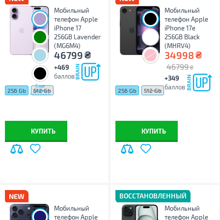
Мобильный
Мобильный
телефон Apple
телефон Apple
iPhone 17
iPhone 17e
256GB Lavender
256GB Black
(MG6M4)
(MHRV4)
₴
₴
46799
34998
46799
+469
₴
баллов
+349
Еще
баллов
256 Gb
512 Gb
256 Gb
512 Gb
цвета
КУПИТЬ
КУПИТЬ
ВОССТАНОВЛЕННЫЙ
Мобильный
Мобильный
телефон Apple
телефон Apple