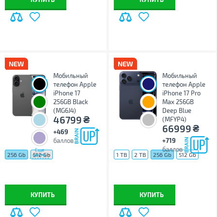
Мобильный
Мобильный
телефон Apple
телефон Apple
iPhone 17
iPhone 17 Pro
256GB Black
Max 256GB
(MG6J4)
Deep Blue
₴
46799
(MFYP4)
₴
66999
+469
баллов
+719
баллов
Еще
256 Gb
512 Gb
1 TB
2 TB
256 Gb
512 Gb
цвета
КУПИТЬ
КУПИТЬ