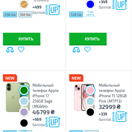
51999
₴
+349
+499
баллов
Еще
баллов
256 Gb
512 Gb
128 Gb
цвета
КУПИТЬ
КУПИТЬ
Мобильный
Мобильный
телефон Apple
телефон Apple
iPhone 17
iPhone 15 128GB
256GB Sage
Pink (MTP13)
₴
32999
(MG6N4)
₴
46799
+339
+469
баллов
баллов
Еще