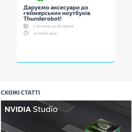
ох
Даруємо аксесуари до
Опл
геймерських ноутбуків
пла
Thunderobot!
з 10 липня до 09 серпня
останній день
СХОЖІ СТАТТІ