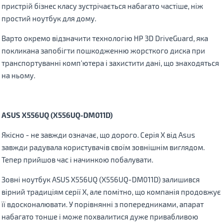
пристрій бізнес класу зустрічається набагато частіше, ніж
простий ноутбук для дому.
Варто окремо відзначити технологію HP 3D DriveGuard, яка
покликана запобігти пошкодженню жорсткого диска при
транспортуванні комп'ютера і захистити дані, що знаходяться
на ньому.
ASUS
X
556
UQ
(
X
556
UQ
-
DM
011
D
)
Якісно - не завжди означає, що дорого. Серія Х від Asus
завжди радувала користувачів своїм зовнішнім виглядом.
Тепер прийшов час і начинкою побалувати.
Зовні ноутбук ASUS X556UQ (X556UQ-DM011D) залишився
вірний традиціям серії Х, але помітно, що компанія продовжує
її вдосконалювати. У порівнянні з попередниками, апарат
набагато тонше і може похвалитися дуже привабливою