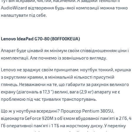
Тут він яскравий, чистий, насичений. А завдяки технології
AudioWizard відтворення будь-якої композиції можна тонко
налаштувати під себе.
Lenovo
IdeaPad
G
70-80 (80
FF
00
KEUA
)
Апарат буде цікавий як мінімум своїм співвідношенням ціни і
комплектації. Але почнемо із зовнішнього вигляду.
Lenovo не зраджує своїм принципам: ноутбук тонкий, кришка
з округлими краями, в мінімальній кількості присутній
глянець. Незважаючи на те, що габарити за рахунок великого
екрану (діагональ в 17,3 ") великі, вага (2,9 кг) апарату не є
проблемою під час тривалих транспортувань.
Що ж у ноутбука всередині? Процесор Pentium 3805U,
відеокарта GeForce 920M з об'ємом вбудованої пам'яті в 2 Гб, 4
Гб оперативної пам'яті і 1 ТБ на жорсткому диску. У переліку