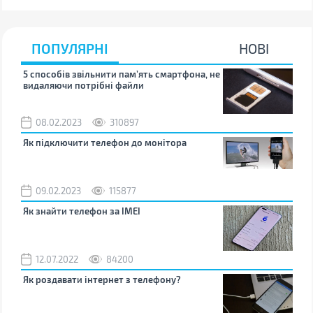
ПОПУЛЯРНІ
НОВІ
5 способів звільнити пам’ять смартфона, не
Що 
видаляючи потрібні файли
тих
08.02.2023
310897
1
Як підключити телефон до монітора
Як 
зно
09.02.2023
115877
0
Як знайти телефон за IMEI
Чом
12.07.2022
84200
0
Як роздавати інтернет з телефону?
Як 
від