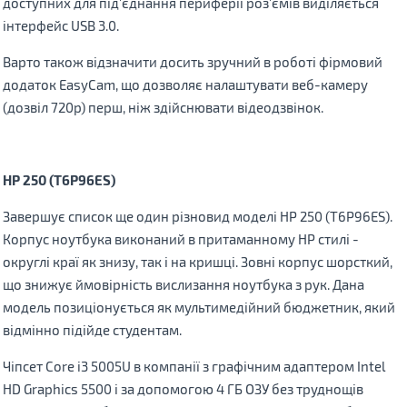
доступних для під'єднання периферії роз'ємів виділяється
інтерфейс USB 3.0.
Варто також відзначити досить зручний в роботі фірмовий
додаток EasyCam, що дозволяє налаштувати веб-камеру
(дозвіл 720р) перш, ніж здійснювати відеодзвінок.
HP 250 (T6P96ES)
Завершує список ще один різновид моделі HP 250 (T6P96ES).
Корпус ноутбука виконаний в притаманному HP стилі -
округлі краї як знизу, так і на кришці. Зовні корпус шорсткий,
що знижує ймовірність вислизання ноутбука з рук. Дана
модель позиціонується як мультимедійний бюджетник, який
відмінно підійде студентам.
Чіпсет Core i3 5005U в компанії з графічним адаптером Intel
HD Graphics 5500 і за допомогою 4 ГБ ОЗУ без труднощів