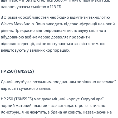
адаптером Intel HD Graphics 5500, 4 гігамі оперативки і SSD
накопичувачем ємністю в 128 ГБ.
З фірмових особливостей необхідно вiдмiтити технологію
Waves MaxxAudio. Вона виводить відеоконференції на новий
рівень. Прекрасно відполірована чіткість звуку спільно з
вбудованою веб-камерою дозволяє проводити
відеоконференції, які не поступаються за якістю тим, що
влаштовують у великих корпораціях.
HP 250 (T6N59ES)
Даний ноутбук є розумним поєднанням порівняно невеликої
вартості і сучасного заліза.
HP 250 (T6N59ES) має дуже міцний корпус. Округлі краї,
чорний матовий пластик - все виглядає строго і стильно.
Конструкція не люфтить, зібрана на совість. Незважаючи на