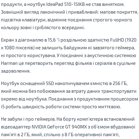
продукти, а ноутбук IdeaPad 510-15IKB не став винятком.
Зовнішній вигляд лаконічний і привабливий: матове покриття,
підсвітка клавіатури, відмінне поєднання строгого чорного
кольору зовні і сріблястого всередині.
Екран з діагоналлю в 15,6 "і роздільною здатністю FullHD (1920
х 1080 пікселів) не залишить байдужим ні завзятого геймера,
ні простого користувача. У поєднанні з акустичною системою
Harman це перетворить перегляд фільмів і серіалів в суцільне
задоволення.
Ноутбук оснащений SSD накопичувачем ємністю в 256 ГБ,
який можна без побоювання за втрату даних транспортувати
окремо від ноутбука. Поєднання з продуктивним процесором
i5 робить швидкість роботи системи просто миттєвою.
Не забули і про геймерів. На борту комп'ютера встановлений
відеоадаптер NVIDIA GeForce GT 940MX з об'ємом вбудованої
пам'яті в 2 ГБ, який, спільно з 8 ГБ оперативної пам'яті,