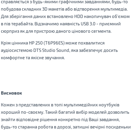
справляється з будь-якими графічними завданнями, будь-то
побудова складних 3D макетів або відтворення мультимедіа.
Для зберігання даних встановлено HDD накопичувач об'ємом
в пiв терабайта. Відзначимо наявність USB 3.0 - приємний
сюрприз як для пристрою даного цінового сегмента.
Крім цінника HP 250 (T6P96ES) може похвалитися
аудіосистемою DTS Studio Sound, яка забезпечує досить
комфортне та якісне звучання.
Висновок
Кожен з представлених в топі мультимедійних ноутбуків
хороший по-своєму. Такий багатий вибір моделей дозволить
знайти відповідне рішення конкретно під Ваші завдання,
будь-то старанна робота в дорозі, затишні вечірні посиденьки