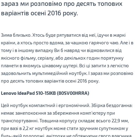
зараз ми розповімо про десять топових
варіантiв осені 2016 року.
Зима близько. Хтось буде рятуватися від неї, їдучи в жаркі
країни, а хтось просто вдома, за чашкою гарячого чаю. Але і в
тому і в іншому випадку Ви б навряд чи відмовилися від
якісного фільму, серіалу, або декількох годин порятунку
планети в якомусь цікавому шутерi. Всі ці запити з легкістю
задовольнить мультимедійний ноутбук. І зараз ми розповімо
про десять топових варіантiв осені 2016 року.
Lenovo IdeaPad 510-15IKB (80SV00HRRA)
Цей ноутбук компактний і ергономічний. Збірка бездоганна:
немає занепокоєння за збереження комп'ютеру при
транспортуванні. Товщина корпусу складає всього 22,9 мм,
при вазі в 2,2 кг ноутбук може стати зручним супутником у
будь-якій подорожі, анітрохи не обтяжуючи свого власника.