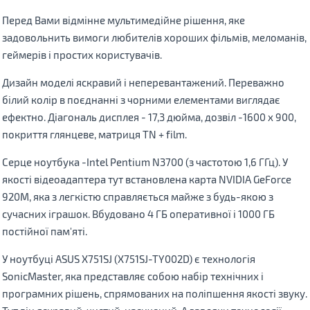
Перед Вами відмінне мультимедійне рішення, яке
задовольнить вимоги любителів хороших фільмів, меломанів,
геймерів і простих користувачів.
Дизайн моделі яскравий і неперевантажений. Переважно
білий колір в поєднанні з чорними елементами виглядає
ефектно. Діагональ дисплея - 17,3 дюйма, дозвіл -1600 x 900,
покриття глянцеве, матриця TN + film.
Серце ноутбука -Intel Pentium N3700 (з частотою 1,6 ГГц). У
якостi відеоадаптера тут встановлена ​​карта NVIDIA GeForce
920M, яка з легкістю справляється майже з будь-якою з
сучасних іграшок. Вбудовано 4 ГБ оперативної і 1000 ГБ
постійної пам'яті.
У ноутбуці ASUS X751SJ (X751SJ-TY002D) є технологія
SonicMaster, яка представляє собою набір технічних і
програмних рішень, спрямованих на поліпшення якості звуку.