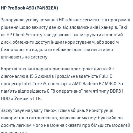
HP
ProBook
450 (
P
4
N
82
EA
)
Запорукою успіху компанії HP в бізнес сегменті є її програмні
рішення щодо захисту даних від зловмисників і хакерів. Такі
як HP Client Security, яке дозволяє зашифрувати жорсткий
диск, обмежити доступ іншим користувачам, або зовсім
безповоротно видалити небажані дані, які негативно
впливають на систему.
Короткі технічні характеристики пристрою: дисплей з
діагоналлю в 15,6 дюймів і роздiльна здатнiсть FullHD,
процесор Intel Core i5, відеокарта AMD Radeon R7 M340. За
пам'ять відповідають 8 Гб оперативної пам'яті типу DDR3 і
HDD об'ємом в 1 ТБ.
Заслуговує на увагу також і сама збірка. У конструкції
використано оптоволокно, завдяки чому ноутбук вийшов
досить легким, чого не можна сказати про більшість моделей
конкурентів.