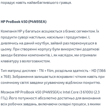
порадує навіть найвибагливішого гравця.
HP
ProBook
450 (
P
4
N
95
EA
)
Компанія HP у багатьох асоціюється з бізнес сегментом. Їх
продукти суворі настільки, наскільки і продуктивні. І,
дивлячись на даний ноутбук, зайвий раз переконуєшся в
цьому. При створенні корпусу були використані додаткові
заходи безпеки компонентів, і, як наслідок, ми отримали
клавіатуру з вологозахистом.
Тип матриці дисплея - TN + film, роздільна здатнiсть - HD (1366
х 768). Зображення залишається яскравим і чітким навіть при
сонячному світлі завдяки усуваючому відблиски покриттю.
Мозком HP ProBook 450 (P4N95EA) є Intel Core i3 6100U (2.3
ГГц). Його потужності абсолютно достатньо для виконання
всіх робочих завдань, включаючи складні процеси, з якими