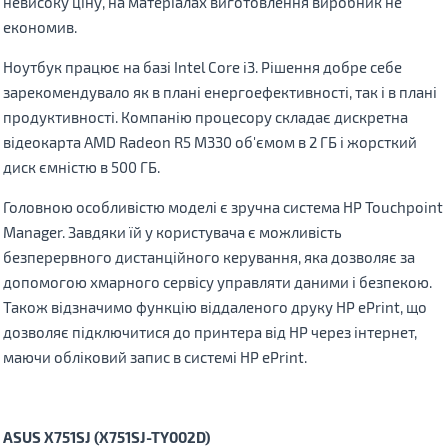
невисоку ціну, на матеріалах виготовлення виробник не
економив.
Ноутбук працює на базі Intel Core i3. Рішення добре себе
зарекомендувало як в плані енергоефективності, так і в плані
продуктивності. Компанію процесору складає дискретна
відеокарта AMD Radeon R5 M330 об'ємом в 2 ГБ і жорсткий
диск ємністю в 500 ГБ.
Головною особливістю моделі є зручна система HP Touchpoint
Manager. Завдяки їй у користувача є можливість
безперервного дистанційного керування, яка дозволяє за
допомогою хмарного сервісу управляти даними і безпекою.
Також відзначимо функцію віддаленого друку HP ePrint, що
дозволяє підключитися до принтера від HP через інтернет,
маючи обліковий запис в системі HP ePrint.
ASUS
X
751
SJ
(
X
751
SJ
-
TY
002
D
)