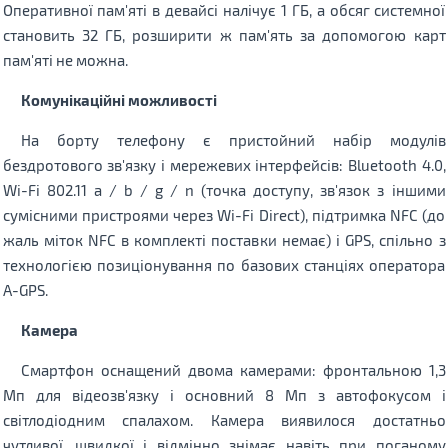
Оперативної пам'яті в девайсі налічує 1 ГБ, а обсяг системної
становить 32 ГБ, розширити ж пам'ять за допомогою карт
пам'яті не можна.
Комунікаційні можливості
На борту телефону є пристойний набір модулів
бездротового зв'язку і мережевих інтерфейсів: Bluetooth 4.0,
Wi-Fi 802.11 а / b / g / n (точка доступу, зв'язок з іншими
сумісними пристроями через Wi-Fi Direct), підтримка NFC (до
жаль міток NFC в комплекті поставки немає) і GPS, спільно з
технологією позиціонування по базових станціях оператора
A-GPS.
Камера
Смартфон оснащений двома камерами: фронтальною 1,3
Мп для відеозв'язку і основний 8 Мп з автофокусом і
світлодіодним спалахом. Камера виявилося достатньо
чутливої, швидкої і відмінно знімає навіть при поганому