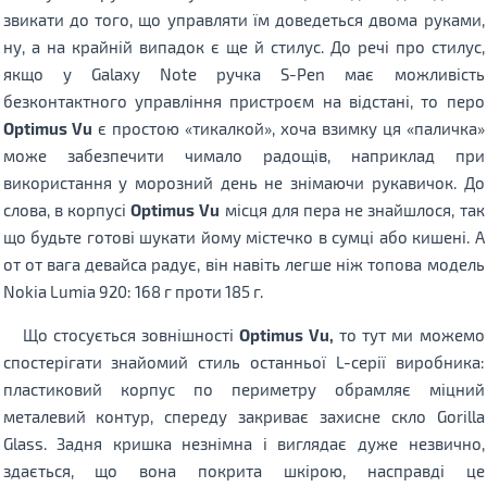
звикати до того, що управляти їм доведеться двома руками,
ну, а на крайній випадок є ще й стилус. До речі про стилус,
якщо у Galaxy Note ручка S-Pen має можливість
безконтактного управління пристроєм на відстані, то перо
Optimus Vu
є простою «тикалкой», хоча взимку ця «паличка»
може забезпечити чимало радощів, наприклад при
використання у морозний день не знімаючи рукавичок. До
слова, в корпусі
Optimus Vu
місця для пера не знайшлося, так
що будьте готові шукати йому містечко в сумці або кишені. А
от от вага девайса радує, він навіть легше ніж топова модель
Nokia Lumia 920: 168 г проти 185 г.
Що стосується зовнішності
Optimus Vu,
то тут ми можемо
спостерігати знайомий стиль останньої L-серії виробника:
пластиковий корпус по периметру обрамляє міцний
металевий контур, спереду закриває захисне скло Gorilla
Glass. Задня кришка незнімна і виглядає дуже незвично,
здається, що вона покрита шкірою, насправді це