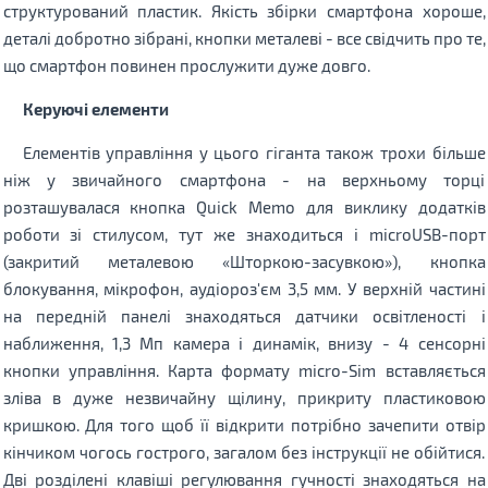
структурований пластик. Якість збірки смартфона хороше,
деталі добротно зібрані, кнопки металеві - все свідчить про те,
що смартфон повинен прослужити дуже довго.
Керуючі елементи
Елементів управління у цього гіганта також трохи більше
ніж у звичайного смартфона - на верхньому торці
розташувалася кнопка Quick Memo для виклику додатків
роботи зі стилусом, тут же знаходиться і microUSB-порт
(закритий металевою «Шторкою-засувкою»), кнопка
блокування, мікрофон, аудіороз'єм 3,5 мм. У верхній частині
на передній панелі знаходяться датчики освітленості і
наближення, 1,3 Мп камера і динамік, внизу - 4 сенсорні
кнопки управління. Карта формату micro-Sim вставляється
зліва в дуже незвичайну щілину, прикриту пластиковою
кришкою. Для того щоб її відкрити потрібно зачепити отвір
кінчиком чогось гострого, загалом без інструкції не обійтися.
Дві розділені клавіші регулювання гучності знаходяться на