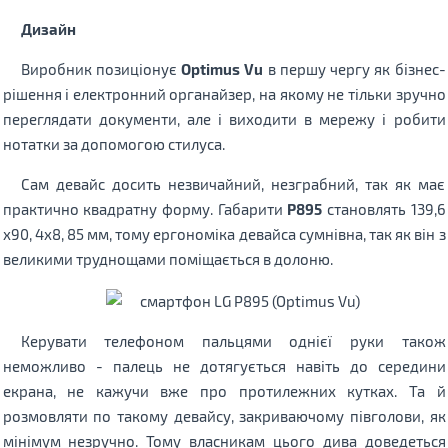
Дизайн
Виробник позиціонує
Optimus Vu
в першу чергу як бізнес-
рішення і електронний органайзер, на якому не тільки зручно
переглядати документи, але і виходити в мережу і робити
нотатки за допомогою стилуса.
Сам девайс досить незвичайний, незграбний, так як має
практично квадратну форму. Габарити
P895
становлять 139,6
x90, 4x8, 85 мм, тому ергономіка девайса сумнівна, так як він з
великими труднощами поміщається в долоню.
Керувати телефоном пальцями однієї руки також
неможливо - палець не дотягується навіть до середини
екрана, не кажучи вже про протилежних кутках. Та й
розмовляти по такому девайсу, закриваючому півголови, як
мінімум незручно. Тому власникам цього дива доведеться