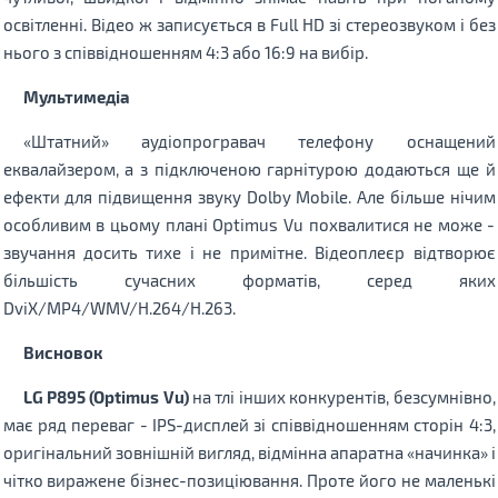
освітленні. Відео ж записується в Full HD зі стереозвуком і без
нього з співвідношенням 4:3 або 16:9 на вибір.
Мультимедіа
«Штатний» аудіопрогравач телефону оснащений
еквалайзером, а з підключеною гарнітурою додаються ще й
ефекти для підвищення звуку Dolby Mobile. Але більше нічим
особливим в цьому плані Optimus Vu похвалитися не може -
звучання досить тихе і не примітне. Відеоплеєр відтворює
більшість сучасних форматів, серед яких
DviX/MP4/WMV/H.264/H.263.
Висновок
LG P895 (Optimus Vu)
на тлі інших конкурентів, безсумнівно,
має ряд переваг - IPS-дисплей зі співвідношенням сторін 4:3,
оригінальний зовнішній вигляд, відмінна апаратна «начинка» і
чітко виражене бізнес-позиціювання. Проте його не маленькі