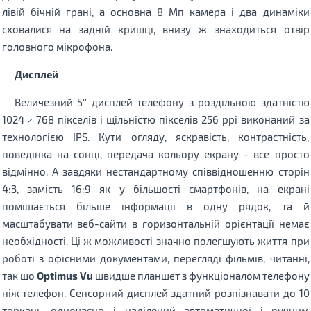
лівій бічній грані, а основна 8 Мп камера і два динаміки
сховалися на задній кришці, внизу ж знаходиться отвір
головного мікрофона.
Дисплей
Величезний 5'' дисплей телефону з роздільною здатністю
1024 × 768 пікселів і щільністю пікселів 256 ppi виконаний за
технологією IPS. Кути огляду, яскравість, контрастність,
поведінка на сонці, передача кольору екрану - все просто
відмінно. А завдяки нестандартному співвідношенню сторін
4:3, замість 16:9 як у більшості смартфонів, на екрані
поміщається більше інформації в одну рядок, та й
масштабувати веб-сайти в горизонтальній орієнтації немає
необхідності. Ці ж можливості значно полегшують життя при
роботі з офісними документами, перегляді фільмів, читанні,
так що
Optimus Vu
швидше планшет з функціоналом телефону
ніж телефон. Сенсорний дисплей здатний розпізнавати до 10
торкань одночасно і наділений автоматичної і ручним