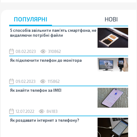
ПОПУЛЯРНІ
НОВІ
5 способів звільнити пам’ять смартфона, не
Що 
видаляючи потрібні файли
тих
08.02.2023
310862
1
Як підключити телефон до монітора
Як 
зно
09.02.2023
115862
0
Як знайти телефон за IMEI
Чом
12.07.2022
84183
0
Як роздавати інтернет з телефону?
Як 
від