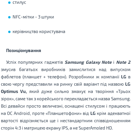
стилус
NFC-мітки - 3 штуки
керівництво користувача
Позиціонування
Успіх популярних гаджетів
Samsung Galaxy Note
і
Note 2
змусив багатьох виробників замислитися над випуском
фаблетов (планшет + телефон). Розробники ж компанії
LG
в
свою чергу представили на ринку свій варіант під назвою
LG
Optimus Vu,
який дуже сильно змахує на творіння «Трьох
зірок», саме так з корейського перекладається назва Samsung.
Всі девайси просто величезні, оснащені стилусом і працюють
на ОС Android, проте «Планшетофони» від
LG
крім адекватної
вартості відрізняється ще і нестандартним співвідношенням
сторін 4:3 і матрицею екрану IPS, а не SuperAmoled HD.