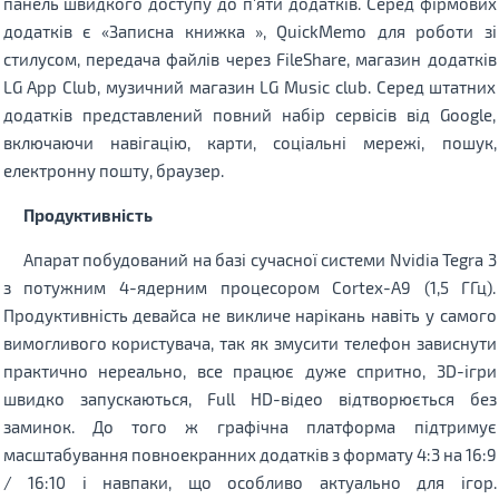
панель швидкого доступу до п'яти додатків. Серед фірмових
додатків є «Записна книжка », QuickMemo для роботи зі
стилусом, передача файлів через FileShare, магазин додатків
LG App Club, музичний магазин LG Music club. Серед штатних
додатків представлений повний набір сервісів від Google,
включаючи навігацію, карти, соціальні мережі, пошук,
електронну пошту, браузер.
Продуктивність
Апарат побудований на базі сучасної системи Nvidia Tegra 3
з потужним 4-ядерним процесором Cortex-A9 (1,5 ГГц).
Продуктивність девайса не викличе нарікань навіть у самого
вимогливого користувача, так як змусити телефон зависнути
практично нереально, все працює дуже спритно, 3D-ігри
швидко запускаються, Full HD-відео відтворюється без
заминок. До того ж графічна платформа підтримує
масштабування повноекранних додатків з формату 4:3 на 16:9
/ 16:10 і навпаки, що особливо актуально для ігор.