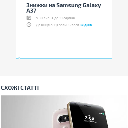
нок
Знижки на Samsung Galaxy
Виг
A37
Red
з 30 липня до 19 серпня
До кінця акції залишилося
12 днів
СХОЖІ СТАТТІ