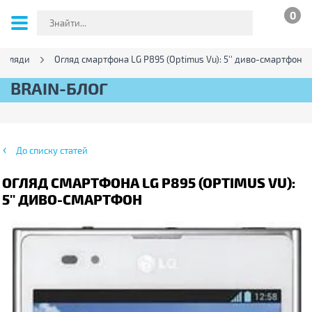
0
Огляди
Огляд смартфона LG P895 (Optimus Vu): 5'' диво-смартфон
BRAIN-БЛОГ
До списку статей
ОГЛЯД СМАРТФОНА LG P895 (OPTIMUS VU):
5'' ДИВО-СМАРТФОН