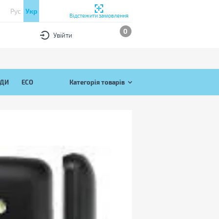
Рус
Укр
Відстежити замовлення
0
Увійти
ЯДИ
ECO
Категорія товарів