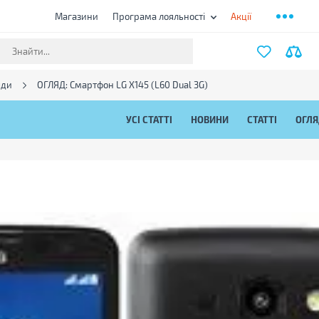
Магазини
Програма лояльності
Акції
яди
ОГЛЯД: Смартфон LG X145 (L60 Dual 3G)
УСІ СТАТТІ
НОВИНИ
СТАТТІ
ОГЛ