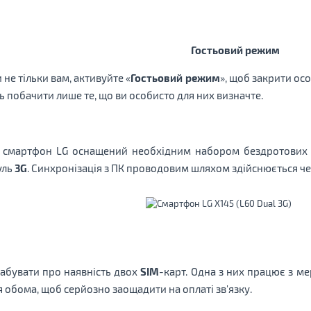
Гостьовий режим
не тільки вам, активуйте «
Гостьовий режим
», щоб закрити особ
ь побачити лише те, що ви особисто для них визначте.
, смартфон LG оснащений необхідним набором бездротових 
уль
3G
. Синхронізація з ПК проводовим шляхом здійснюється ч
забувати про наявність двох
SIM
-карт. Одна з них працює з м
я обома, щоб серйозно заощадити на оплаті зв'язку.