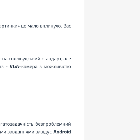
«картинки» це мало вплинуло. Вас
 на голлівудський стандарт, але
из -
VGA
-камера з можливістю
агатозадачність, безпроблемний
ми завданнями завідує
Android