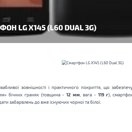
ОН LG X145 (L60 DUAL 3G)
абливої ​​зовнішності і практичного покриття, що забезпе
им» бічних гранях (товщина -
12 мм
, вага -
119 г
), смартфо
ти забарвлень до вже існуючих чорної та білої.