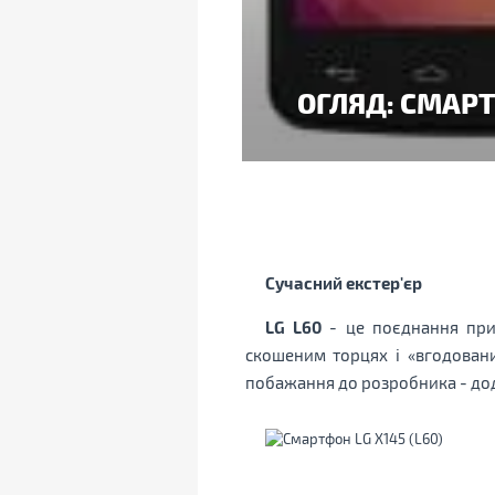
ОГЛЯД: СМАРТФ
Сучасний екстер'єр
LG L60
- це поєднання прив
скошеним торцях і «вгодован
побажання до розробника - дода