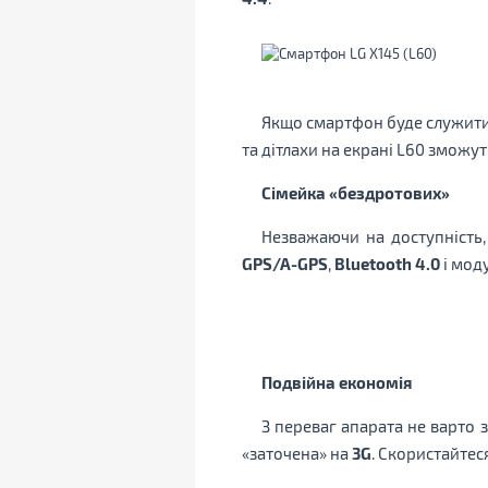
Якщо смартфон буде служити 
та дітлахи на екрані L60 зможут
Сімейка «бездротових»
Незважаючи на доступність
GPS/A-GPS
,
Bluetooth 4.0
і мод
Подвійна економія
З переваг апарата не варто 
«заточена» на
3G
. Скористайтес