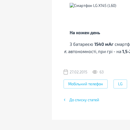
На кожен день
З батареєю
1540 мАг
смартфо
г.
автономності, при грі - на
1,5-
27.02.2015
63
Мобільний телефон
LG
До списку статей