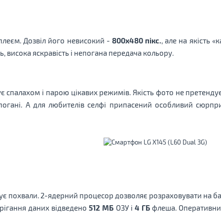
плеєм. Дозвіл його невисокий -
800х480 пікс.
, але на якість 
ь, висока яскравість і непогана передача кольору.
 спалахом і парою цікавих режимів. Якість фото не претендує
погані. А для любителів селфі припасений особливий сюрпр
ує похвали. 2-ядерний процесор дозволяє розраховувати на б
ерігання даних відведено
512 МБ
ОЗУ і
4 ГБ
флеша. Оперативни