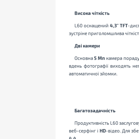
Висока чіткість
L60 оснащений
4,3'' TFT
-дис
зустріне приголомшлива чіткіст
Дві камери
Основна
5 Мп
камера порадує
вдень фотографії виходять не
автоматичної зйомки.
Багатозадачність
Продуктивність L60 заслугов
веб-серфінг і
HD
-відео. Для зб
4.4
.