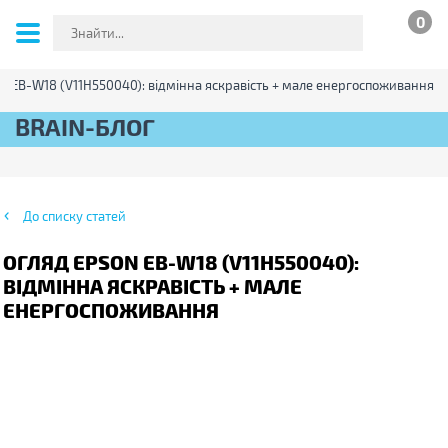
0
N EB-W18 (V11H550040): відмінна яскравість + мале енергоспоживання
BRAIN-БЛОГ
До списку статей
ОГЛЯД EPSON EB-W18 (V11H550040):
ВІДМІННА ЯСКРАВІСТЬ + МАЛЕ
ЕНЕРГОСПОЖИВАННЯ