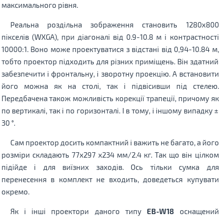
максимального рівня.
Реальна роздільна зображення становить 1280x800
пікселів (WXGA), при діагоналі від 0.9-10.8 м і контрастності
10000:1. Воно може проектуватися з відстані від 0,94-10.84 м,
тобто проектор підходить для різних приміщень. Він здатний
забезпечити і фронтальну, і зворотну проекцію. А встановити
його можна як на столі, так і підвісивши під стелею.
Передбачена також можливість корекції трапеції, причому як
по вертикалі, так і по горизонталі. І в тому, і іншому випадку ±
30 °.
Сам проектор досить компактний і важить не багато, а його
розміри складають 77x297 x234 мм/2.4 кг. Так що він цілком
підійде і для виїзних заходів. Ось тільки сумка для
перенесення в комплект не входить, доведеться купувати
окремо.
Як і інші проектори даного типу
EB-W18
оснащений