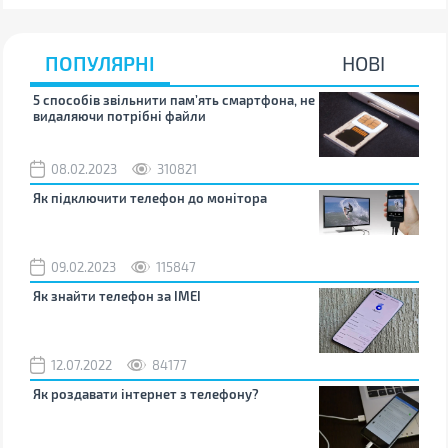
ПОПУЛЯРНІ
НОВІ
5 способів звільнити пам’ять смартфона, не
Що 
видаляючи потрібні файли
тих
08.02.2023
310821
1
Як підключити телефон до монітора
Як 
зно
09.02.2023
115847
0
Як знайти телефон за IMEI
Чом
12.07.2022
84177
0
Як роздавати інтернет з телефону?
Як 
від