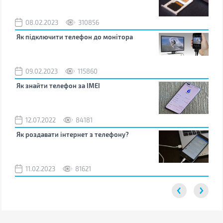
08.02.2023
310856
1
Як підключити телефон до монітора
Як 
зно
09.02.2023
115860
0
Як знайти телефон за IMEI
Чом
12.07.2022
84181
0
Як роздавати інтернет з телефону?
Як 
від
11.02.2023
81621
2