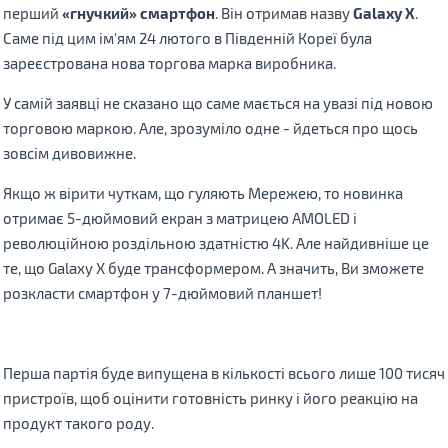
перший
«гнучкий» смартфон
. Він отримав назву
Galaxy X
.
Саме під цим ім'ям 24 лютого в Південній Кореї була
зареєстрована нова торгова марка виробника.
У самій заявці не сказано що саме мається на увазі під новою
торговою маркою. Але, зрозуміло одне - йдеться про щось
зовсім дивовижне.
Якщо ж вірити чуткам, що гуляють Мережею, то новинка
отримає 5-дюймовий екран з матрицею AMOLED і
революційною роздільною здатністю 4K. Але найдивніше це
те, що Galaxy X буде трансформером. А значить, Ви зможете
розкласти смартфон у 7-дюймовий планшет!
Перша партія буде випущена в кількості всього лише 100 тисяч
пристроїв, щоб оцінити готовність ринку і його реакцію на
продукт такого роду.