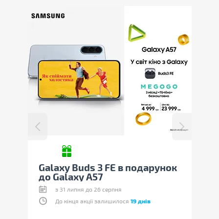
 в подарунок
Знижки на Samsung Galaxy
A37
я
з 30 липня до 19 серпня
лося
19 днів
До кінця акції залишилося
12 днів